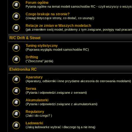
Forum ogólne
Pytania ogólne na temat modeli samochodów RC - czyli wszyscy o wszystk
Czego brakuje na stronie?
(Uwagi dotyczące strony, co dodać, co usunąć)
Relacje ze zmian w Waszych modelach
(jak zmieniłem swój model, problemy z tym związane, postępy nad pracami,
R/C Drift & Street
Tuning stylistyczny
(Poprawa wyglądu modeli samochodów RC)
Drifting
("Zboczona" jazda)
Elektronika RC
Aparatury
(Aparatury, odbiorniki i inne przydatne akcesoria do sterowania modelami)
Serwa
(Pytania i odpowiedzi związane z serwami)
Akumulatorki
(Pytania i odpowiedzi związane z akumulatorkami)
Regulatory
(Jaki i do czego? )
Ładowarki
(Jaką ładowarke wybrać i dlaczego tą a nie inną)