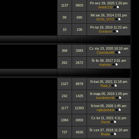
Pn wrz 29, 2025 1:20 pm
1137
9603
Antek232
Wt sie 26, 2014 2:01 pm
99
690
DON_VITO
Pn lut 18, 2019 11:22 am
10
106
Gordoon
Cz sty 23, 2020 10:10 am
368
3383
Ciastulka88
Śr lis 08, 2017 2:01 am
262
2672
manniur
N kwi 25, 2021 11:18 am
1327
8878
Radi_ii
N maja 05, 2019 1:05 pm
242
1425
kamilmiernik
N kwi 05, 2026 1:45 am
1177
11393
rajdypolskie
Cz lut 11, 2021 4:11 pm
1084
6959
Devid
Śr cze 27, 2018 11:20 am
737
4936
Brada