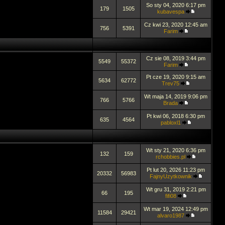
So sty 04, 2020 6:17 pm
179
1505
kubavespa
Cz kwi 23, 2020 12:45 am
756
5391
Farim
Cz sie 08, 2019 3:44 pm
5549
55372
Farim
Pt cze 19, 2020 9:15 am
5634
62772
Trev75
Wt maja 14, 2019 9:06 pm
766
5766
Brada
Pt kwi 06, 2018 6:30 pm
635
4564
pabloxl1
Wt sty 21, 2020 6:36 pm
132
159
rchobbies.pl
Pt lut 20, 2026 11:23 pm
20332
56983
FajnyUzytkownik
Wt gru 31, 2019 2:21 pm
66
195
fifi08
Wt mar 19, 2024 12:49 pm
11584
29421
alvaro1987