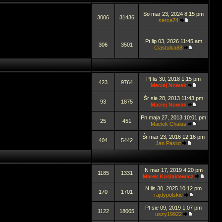
So mar 23, 2024 8:15 pm
3006
31436
serce74
Pt lip 03, 2026 11:45 am
306
3501
Ciastulka88
Pt lis 30, 2018 1:15 pm
423
9764
Maciej Nowak
Śr sie 28, 2013 11:43 pm
93
1875
Maciej Nowak
Pn maja 27, 2013 10:01 pm
25
451
Maciek Chałas
Śr mar 23, 2016 12:16 pm
404
5442
Jan Pasiut
N mar 17, 2019 4:20 pm
1185
1331
Marek Kusiakiewicz
N lis 30, 2025 10:12 pm
170
1701
rajdypolskie
Pt sie 09, 2019 1:07 pm
1122
18005
uszy19922