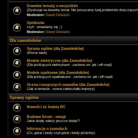
Dowolne tematy o wszystkim
(Dyskusja na dowolny temat. Nie poruszamy tutaj problemów dotyczącyc
Moderator:
Dawid Głowacki
Spotkania
czyli - umawiamy się ;-)
Moderator:
Dawid Głowacki
Dla zawodników
Sprawy ogólne (dla Zawodników)
(Różne takie)
Modele elektryczne (dla Zawodników)
(Dla jeżdżących elektrykami - zarówno on- jak i off-road)
Modele spalinowe (dla Zawodników)
(Dla jeżdżących spaliniakami - zarówno on- jak i off-road)
Ocena rozegranych zawodów (dla Zawodników)
(Jak w temacie - ocena całokształtu imprezy)
Sprawy ogólne
Nowości ze świata RC
Budowa forum - uwagi
Jakie działy należy jeszcze dodać?
Informacje o zawodach
(Co, gdzie i kiedy czyli gdzie i kiedy jeździmy)