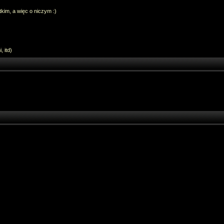
im, a więc o niczym :)
 itd)