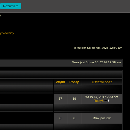
Rozumiem
O
ytkownicy
Teraz jest So sie 08, 2026 12:59 am
Teraz jest So sie 08, 2026 12:59 am
Wątki
Posty
Ostatni post
Wt lis 14, 2017 2:33 pm
17
19
Reely8
0
0
Brak postów