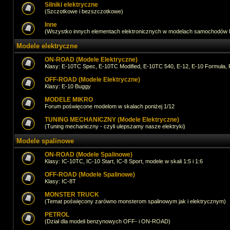
Silniki elektryczne
(Szczotkowe i bezszczotkowe)
Inne
(Wszystko innych elementach elektronicznych w modelach samochodów
Modele elektryczne
ON-ROAD (Modele Elektryczne)
Klasy: E-10TC Spec, E-10TC Modified, E-10TC 540, E-12, E-10 Formuła, 
OFF-ROAD (Modele Elektryczne)
Klasy: E-10 Buggy
MODELE MIKRO
Forum poświęcone modelom w skalach poniżej 1/12
TUNING MECHANICZNY (Modele Elektryczne)
(Tuning mechaniczny - czyli ulepszamy nasze elektryki)
Modele spalinowe
ON-ROAD (Modele Spalinowe)
Klasy: IC-10TC, IC-10 Start, IC-8 Sport, modele w skali 1:5 i 1:6
OFF-ROAD (Modele Spalinowe)
Klasy: IC-8T
MONSTER TRUCK
(Temat poświęcony zarówno monsterom spalinowym jak i elektrycznym)
PETROL
(Dział dla modeli benzynowych OFF- i ON-ROAD)