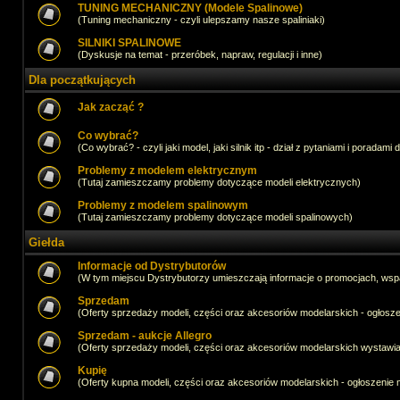
TUNING MECHANICZNY (Modele Spalinowe)
(Tuning mechaniczny - czyli ulepszamy nasze spaliniaki)
SILNIKI SPALINOWE
(Dyskusje na temat - przeróbek, napraw, regulacji i inne)
Dla początkujących
Jak zacząć ?
Co wybrać?
(Co wybrać? - czyli jaki model, jaki silnik itp - dział z pytaniami i poradami 
Problemy z modelem elektrycznym
(Tutaj zamieszczamy problemy dotyczące modeli elektrycznych)
Problemy z modelem spalinowym
(Tutaj zamieszczamy problemy dotyczące modeli spalinowych)
Giełda
Informacje od Dystrybutorów
(W tym miejscu Dystrybutorzy umieszczają informacje o promocjach, wsp
Sprzedam
(Oferty sprzedaży modeli, części oraz akcesoriów modelarskich - ogło
Sprzedam - aukcje Allegro
(Oferty sprzedaży modeli, części oraz akcesoriów modelarskich wystawi
Kupię
(Oferty kupna modeli, części oraz akcesoriów modelarskich - ogłoszeni