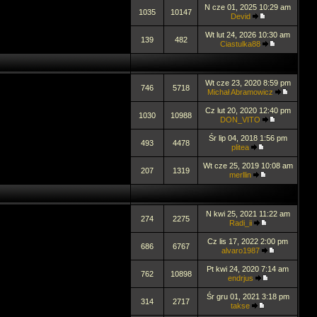
N cze 01, 2025 10:29 am
1035
10147
Devid
Wt lut 24, 2026 10:30 am
139
482
Ciastulka88
Wt cze 23, 2020 8:59 pm
746
5718
Michał Abramowicz
Cz lut 20, 2020 12:40 pm
1030
10988
DON_VITO
Śr lip 04, 2018 1:56 pm
493
4478
plitea
Wt cze 25, 2019 10:08 am
207
1319
merllin
N kwi 25, 2021 11:22 am
274
2275
Radi_ii
Cz lis 17, 2022 2:00 pm
686
6767
alvaro1987
Pt kwi 24, 2020 7:14 am
762
10898
endrjus
Śr gru 01, 2021 3:18 pm
314
2717
takse