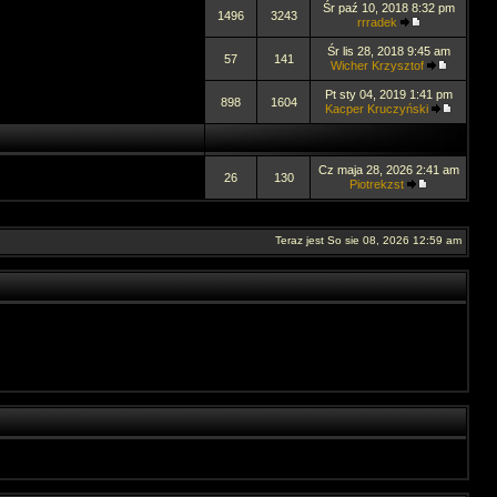
Śr paź 10, 2018 8:32 pm
1496
3243
rrradek
Śr lis 28, 2018 9:45 am
57
141
Wicher Krzysztof
Pt sty 04, 2019 1:41 pm
898
1604
Kacper Kruczyński
Cz maja 28, 2026 2:41 am
26
130
Piotrekzst
Teraz jest So sie 08, 2026 12:59 am