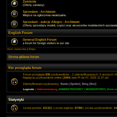
Zamienię
(Oferty zamiany)
Sprzedam - Archiwum
Miejsce na ogłoszenia nieaktualne.
Sprzedam - aukcje Allegro - Archiwum
(Oferty sprzedaży modeli, części oraz akcesoriów modelarskich wystawi
English Forum
General English Forum
a forum for foreign visitors to our site
Usuń ciasteczka
|
Ekipa
Strona główna forum
Kto przegląda forum
Forum przegląda
830
użytkowników :: 2 zidentyfikowanych, 0 ukrytych i 8
Najwięcej użytkowników online (
2444
) było Pt sie 07, 2026 11:37 am
Zidentyfikowani użytkownicy:
Baidu [Spider]
,
Bing [Bot]
Legenda ::
Administratorzy
,
ADMINISTRATORZY I MODERATORZY
,
Moderat
Statystyki
Liczba postów:
411321
| Liczba wątków:
67366
| Liczba użytkowników:
14