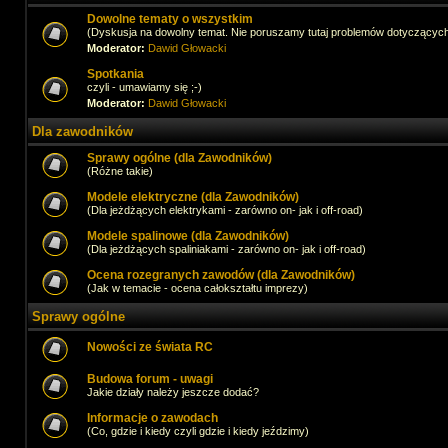
Dowolne tematy o wszystkim
(Dyskusja na dowolny temat. Nie poruszamy tutaj problemów dotyczącyc
Moderator:
Dawid Głowacki
Spotkania
czyli - umawiamy się ;-)
Moderator:
Dawid Głowacki
Dla zawodników
Sprawy ogólne (dla Zawodników)
(Różne takie)
Modele elektryczne (dla Zawodników)
(Dla jeżdżących elektrykami - zarówno on- jak i off-road)
Modele spalinowe (dla Zawodników)
(Dla jeżdżących spaliniakami - zarówno on- jak i off-road)
Ocena rozegranych zawodów (dla Zawodników)
(Jak w temacie - ocena całokształtu imprezy)
Sprawy ogólne
Nowości ze świata RC
Budowa forum - uwagi
Jakie działy należy jeszcze dodać?
Informacje o zawodach
(Co, gdzie i kiedy czyli gdzie i kiedy jeździmy)