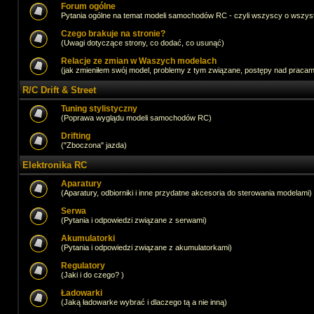
Forum ogólne
Pytania ogólne na temat modeli samochodów RC - czyli wszyscy o wszystk
Czego brakuje na stronie?
(Uwagi dotyczące strony, co dodać, co usunąć)
Relacje ze zmian w Waszych modelach
(jak zmieniłem swój model, problemy z tym związane, postępy nad pracami,
R/C Drift & Street
Tuning stylistyczny
(Poprawa wyglądu modeli samochodów RC)
Drifting
("Zboczona" jazda)
Elektronika RC
Aparatury
(Aparatury, odbiorniki i inne przydatne akcesoria do sterowania modelami)
Serwa
(Pytania i odpowiedzi związane z serwami)
Akumulatorki
(Pytania i odpowiedzi związane z akumulatorkami)
Regulatory
(Jaki i do czego? )
Ładowarki
(Jaką ładowarke wybrać i dlaczego tą a nie inną)