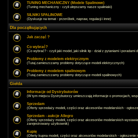
TUNING MECHANICZNY (Modele Spalinowe)
(Tuning mechaniczny - czyli ulepszamy nasze spaliniaki)
SILNIKI SPALINOWE
(Dyskusje na temat - przeróbek, napraw, regulacji i inne)
Dla początkujących
Jak zacząć ?
Co wybrać?
(Co wybrać? - czyli jaki model, jaki silnik itp - dział z pytaniami i poradami 
Problemy z modelem elektrycznym
(Tutaj zamieszczamy problemy dotyczące modeli elektrycznych)
Problemy z modelem spalinowym
(Tutaj zamieszczamy problemy dotyczące modeli spalinowych)
Giełda
Informacje od Dystrybutorów
(W tym miejscu Dystrybutorzy umieszczają informacje o promocjach, wsp
Sprzedam
(Oferty sprzedaży modeli, części oraz akcesoriów modelarskich - ogło
Sprzedam - aukcje Allegro
(Oferty sprzedaży modeli, części oraz akcesoriów modelarskich wystawi
zarejestrowany użytkownik)
Kupię
(Oferty kupna modeli, części oraz akcesoriów modelarskich - ogłoszeni