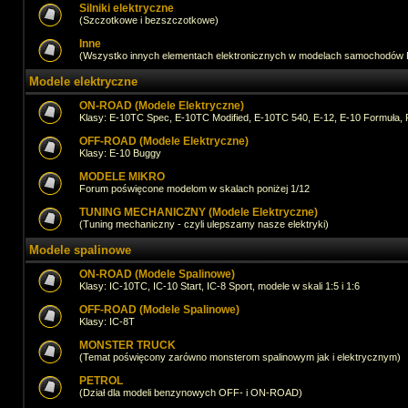
Silniki elektryczne
(Szczotkowe i bezszczotkowe)
Inne
(Wszystko innych elementach elektronicznych w modelach samochodów
Modele elektryczne
ON-ROAD (Modele Elektryczne)
Klasy: E-10TC Spec, E-10TC Modified, E-10TC 540, E-12, E-10 Formuła, 
OFF-ROAD (Modele Elektryczne)
Klasy: E-10 Buggy
MODELE MIKRO
Forum poświęcone modelom w skalach poniżej 1/12
TUNING MECHANICZNY (Modele Elektryczne)
(Tuning mechaniczny - czyli ulepszamy nasze elektryki)
Modele spalinowe
ON-ROAD (Modele Spalinowe)
Klasy: IC-10TC, IC-10 Start, IC-8 Sport, modele w skali 1:5 i 1:6
OFF-ROAD (Modele Spalinowe)
Klasy: IC-8T
MONSTER TRUCK
(Temat poświęcony zarówno monsterom spalinowym jak i elektrycznym)
PETROL
(Dział dla modeli benzynowych OFF- i ON-ROAD)