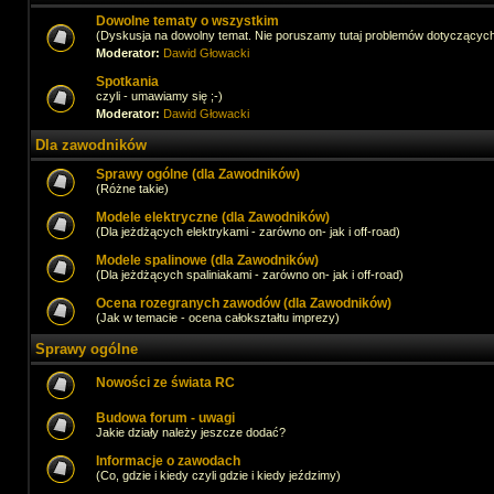
Dowolne tematy o wszystkim
(Dyskusja na dowolny temat. Nie poruszamy tutaj problemów dotyczącyc
Moderator:
Dawid Głowacki
Spotkania
czyli - umawiamy się ;-)
Moderator:
Dawid Głowacki
Dla zawodników
Sprawy ogólne (dla Zawodników)
(Różne takie)
Modele elektryczne (dla Zawodników)
(Dla jeżdżących elektrykami - zarówno on- jak i off-road)
Modele spalinowe (dla Zawodników)
(Dla jeżdżących spaliniakami - zarówno on- jak i off-road)
Ocena rozegranych zawodów (dla Zawodników)
(Jak w temacie - ocena całokształtu imprezy)
Sprawy ogólne
Nowości ze świata RC
Budowa forum - uwagi
Jakie działy należy jeszcze dodać?
Informacje o zawodach
(Co, gdzie i kiedy czyli gdzie i kiedy jeździmy)