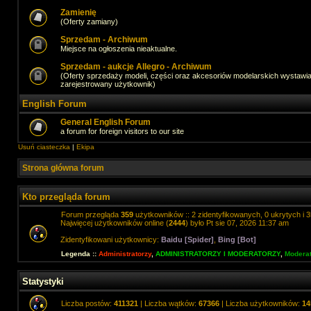
Zamienię
(Oferty zamiany)
Sprzedam - Archiwum
Miejsce na ogłoszenia nieaktualne.
Sprzedam - aukcje Allegro - Archiwum
(Oferty sprzedaży modeli, części oraz akcesoriów modelarskich wystawi
zarejestrowany użytkownik)
English Forum
General English Forum
a forum for foreign visitors to our site
Usuń ciasteczka
|
Ekipa
Strona główna forum
Kto przegląda forum
Forum przegląda
359
użytkowników :: 2 zidentyfikowanych, 0 ukrytych i 3
Najwięcej użytkowników online (
2444
) było Pt sie 07, 2026 11:37 am
Zidentyfikowani użytkownicy:
Baidu [Spider]
,
Bing [Bot]
Legenda ::
Administratorzy
,
ADMINISTRATORZY I MODERATORZY
,
Moderat
Statystyki
Liczba postów:
411321
| Liczba wątków:
67366
| Liczba użytkowników:
14