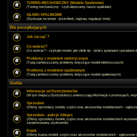
TUNING MECHANICZNY (Modele Spalinowe)
(Tuning mechaniczny - czyli ulepszamy nasze spaliniaki)
SILNIKI SPALINOWE
(Dyskusje na temat - przeróbek, napraw, regulacji i inne)
Dla początkujących
Jak zacząć ?
Co wybrać?
(Co wybrać? - czyli jaki model, jaki silnik itp - dział z pytaniami i poradami 
Problemy z modelem elektrycznym
(Tutaj zamieszczamy problemy dotyczące modeli elektrycznych)
Problemy z modelem spalinowym
(Tutaj zamieszczamy problemy dotyczące modeli spalinowych)
Giełda
Informacje od Dystrybutorów
(W tym miejscu Dystrybutorzy umieszczają informacje o promocjach, wsp
Sprzedam
(Oferty sprzedaży modeli, części oraz akcesoriów modelarskich - ogło
Sprzedam - aukcje Allegro
(Oferty sprzedaży modeli, części oraz akcesoriów modelarskich wystawi
zarejestrowany użytkownik)
Kupię
(Oferty kupna modeli, części oraz akcesoriów modelarskich - ogłoszeni