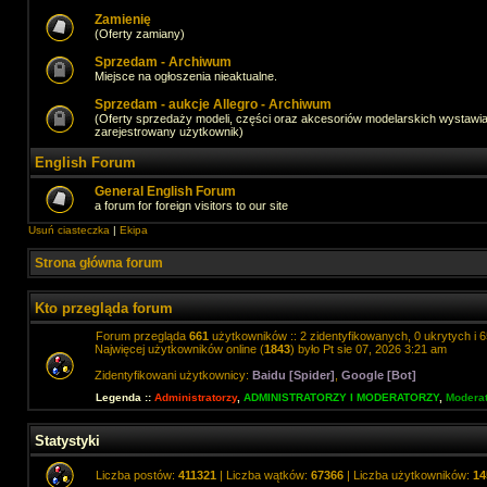
Zamienię
(Oferty zamiany)
Sprzedam - Archiwum
Miejsce na ogłoszenia nieaktualne.
Sprzedam - aukcje Allegro - Archiwum
(Oferty sprzedaży modeli, części oraz akcesoriów modelarskich wystawi
zarejestrowany użytkownik)
English Forum
General English Forum
a forum for foreign visitors to our site
Usuń ciasteczka
|
Ekipa
Strona główna forum
Kto przegląda forum
Forum przegląda
661
użytkowników :: 2 zidentyfikowanych, 0 ukrytych i 6
Najwięcej użytkowników online (
1843
) było Pt sie 07, 2026 3:21 am
Zidentyfikowani użytkownicy:
Baidu [Spider]
,
Google [Bot]
Legenda ::
Administratorzy
,
ADMINISTRATORZY I MODERATORZY
,
Moderat
Statystyki
Liczba postów:
411321
| Liczba wątków:
67366
| Liczba użytkowników:
14