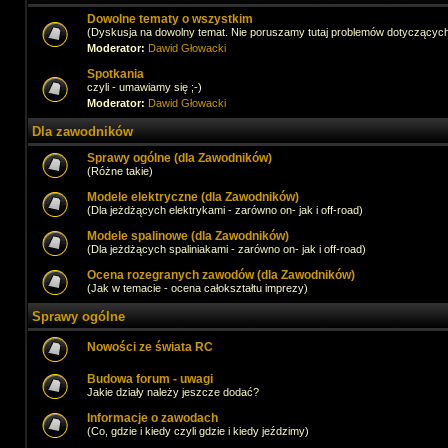
Dowolne tematy o wszystkim
(Dyskusja na dowolny temat. Nie poruszamy tutaj problemów dotyczącyc
Moderator:
Dawid Głowacki
Spotkania
czyli - umawiamy się ;-)
Moderator:
Dawid Głowacki
Dla zawodników
Sprawy ogólne (dla Zawodników)
(Różne takie)
Modele elektryczne (dla Zawodników)
(Dla jeżdżących elektrykami - zarówno on- jak i off-road)
Modele spalinowe (dla Zawodników)
(Dla jeżdżących spaliniakami - zarówno on- jak i off-road)
Ocena rozegranych zawodów (dla Zawodników)
(Jak w temacie - ocena całokształtu imprezy)
Sprawy ogólne
Nowości ze świata RC
Budowa forum - uwagi
Jakie działy należy jeszcze dodać?
Informacje o zawodach
(Co, gdzie i kiedy czyli gdzie i kiedy jeździmy)