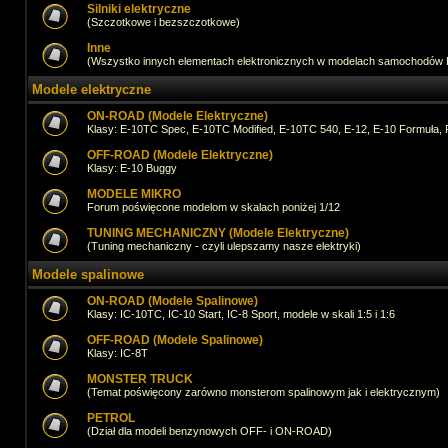
Silniki elektryczne
(Szczotkowe i bezszczotkowe)
Inne
(Wszystko innych elementach elektronicznych w modelach samochodów
Modele elektryczne
ON-ROAD (Modele Elektryczne)
Klasy: E-10TC Spec, E-10TC Modified, E-10TC 540, E-12, E-10 Formuła, 
OFF-ROAD (Modele Elektryczne)
Klasy: E-10 Buggy
MODELE MIKRO
Forum poświęcone modelom w skalach poniżej 1/12
TUNING MECHANICZNY (Modele Elektryczne)
(Tuning mechaniczny - czyli ulepszamy nasze elektryki)
Modele spalinowe
ON-ROAD (Modele Spalinowe)
Klasy: IC-10TC, IC-10 Start, IC-8 Sport, modele w skali 1:5 i 1:6
OFF-ROAD (Modele Spalinowe)
Klasy: IC-8T
MONSTER TRUCK
(Temat poświęcony zarówno monsterom spalinowym jak i elektrycznym)
PETROL
(Dział dla modeli benzynowych OFF- i ON-ROAD)