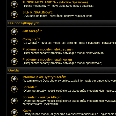
TUNING MECHANICZNY (Modele Spalinowe)
(Tuning mechaniczny - czyli ulepszamy nasze spaliniaki)
SILNIKI SPALINOWE
(Dyskusje na temat - przeróbek, napraw, regulacji i inne)
Dla początkujących
Jak zacząć ?
Co wybrać?
(Co wybrać? - czyli jaki model, jaki silnik itp - dział z pytaniami i poradami 
Problemy z modelem elektrycznym
(Tutaj zamieszczamy problemy dotyczące modeli elektrycznych)
Problemy z modelem spalinowym
(Tutaj zamieszczamy problemy dotyczące modeli spalinowych)
Giełda
Informacje od Dystrybutorów
(W tym miejscu Dystrybutorzy umieszczają informacje o promocjach, wsp
Sprzedam
(Oferty sprzedaży modeli, części oraz akcesoriów modelarskich - ogło
Sprzedam - aukcje Allegro
(Oferty sprzedaży modeli, części oraz akcesoriów modelarskich wystawi
zarejestrowany użytkownik)
Kupię
(Oferty kupna modeli, części oraz akcesoriów modelarskich - ogłoszeni