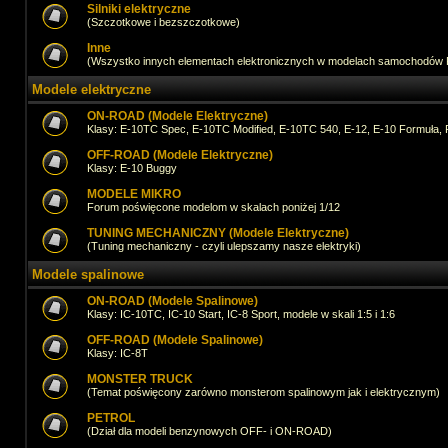
Silniki elektryczne
(Szczotkowe i bezszczotkowe)
Inne
(Wszystko innych elementach elektronicznych w modelach samochodów
Modele elektryczne
ON-ROAD (Modele Elektryczne)
Klasy: E-10TC Spec, E-10TC Modified, E-10TC 540, E-12, E-10 Formuła, 
OFF-ROAD (Modele Elektryczne)
Klasy: E-10 Buggy
MODELE MIKRO
Forum poświęcone modelom w skalach poniżej 1/12
TUNING MECHANICZNY (Modele Elektryczne)
(Tuning mechaniczny - czyli ulepszamy nasze elektryki)
Modele spalinowe
ON-ROAD (Modele Spalinowe)
Klasy: IC-10TC, IC-10 Start, IC-8 Sport, modele w skali 1:5 i 1:6
OFF-ROAD (Modele Spalinowe)
Klasy: IC-8T
MONSTER TRUCK
(Temat poświęcony zarówno monsterom spalinowym jak i elektrycznym)
PETROL
(Dział dla modeli benzynowych OFF- i ON-ROAD)