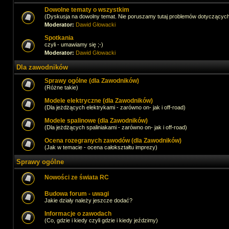
Dowolne tematy o wszystkim
(Dyskusja na dowolny temat. Nie poruszamy tutaj problemów dotyczącyc
Moderator:
Dawid Głowacki
Spotkania
czyli - umawiamy się ;-)
Moderator:
Dawid Głowacki
Dla zawodników
Sprawy ogólne (dla Zawodników)
(Różne takie)
Modele elektryczne (dla Zawodników)
(Dla jeżdżących elektrykami - zarówno on- jak i off-road)
Modele spalinowe (dla Zawodników)
(Dla jeżdżących spaliniakami - zarówno on- jak i off-road)
Ocena rozegranych zawodów (dla Zawodników)
(Jak w temacie - ocena całokształtu imprezy)
Sprawy ogólne
Nowości ze świata RC
Budowa forum - uwagi
Jakie działy należy jeszcze dodać?
Informacje o zawodach
(Co, gdzie i kiedy czyli gdzie i kiedy jeździmy)