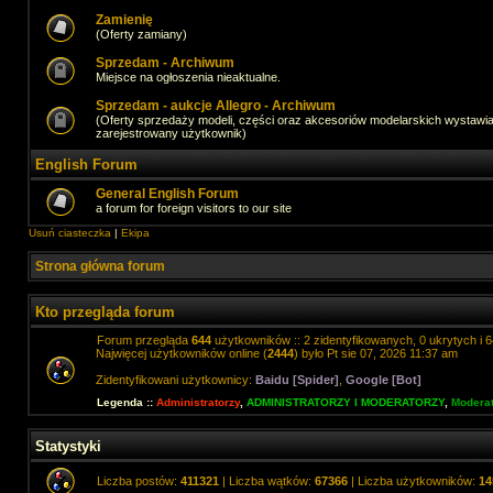
Zamienię
(Oferty zamiany)
Sprzedam - Archiwum
Miejsce na ogłoszenia nieaktualne.
Sprzedam - aukcje Allegro - Archiwum
(Oferty sprzedaży modeli, części oraz akcesoriów modelarskich wystawi
zarejestrowany użytkownik)
English Forum
General English Forum
a forum for foreign visitors to our site
Usuń ciasteczka
|
Ekipa
Strona główna forum
Kto przegląda forum
Forum przegląda
644
użytkowników :: 2 zidentyfikowanych, 0 ukrytych i 6
Najwięcej użytkowników online (
2444
) było Pt sie 07, 2026 11:37 am
Zidentyfikowani użytkownicy:
Baidu [Spider]
,
Google [Bot]
Legenda ::
Administratorzy
,
ADMINISTRATORZY I MODERATORZY
,
Moderat
Statystyki
Liczba postów:
411321
| Liczba wątków:
67366
| Liczba użytkowników:
14