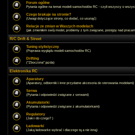
Forum ogólne
Pytania ogólne na temat modeli samochodów RC - czyli wszyscy o wszystk
Czego brakuje na stronie?
(Uwagi dotyczące strony, co dodać, co usunąć)
Relacje ze zmian w Waszych modelach
(jak zmieniłem swój model, problemy z tym związane, postępy nad pracami,
R/C Drift & Street
Tuning stylistyczny
(Poprawa wyglądu modeli samochodów RC)
Drifting
("Zboczona" jazda)
Elektronika RC
Aparatury
(Aparatury, odbiorniki i inne przydatne akcesoria do sterowania modelami)
Serwa
(Pytania i odpowiedzi związane z serwami)
Akumulatorki
(Pytania i odpowiedzi związane z akumulatorkami)
Regulatory
(Jaki i do czego? )
Ładowarki
(Jaką ładowarke wybrać i dlaczego tą a nie inną)