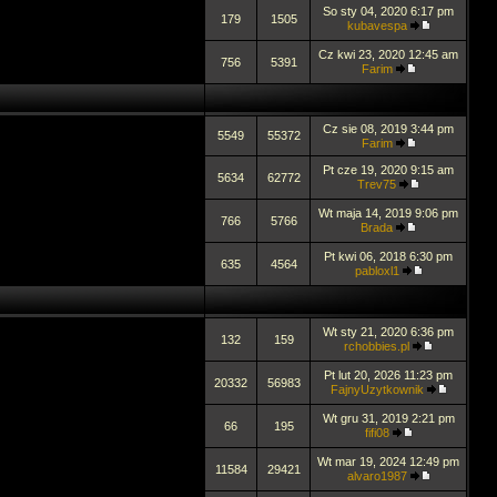
So sty 04, 2020 6:17 pm
179
1505
kubavespa
Cz kwi 23, 2020 12:45 am
756
5391
Farim
Cz sie 08, 2019 3:44 pm
5549
55372
Farim
Pt cze 19, 2020 9:15 am
5634
62772
Trev75
Wt maja 14, 2019 9:06 pm
766
5766
Brada
Pt kwi 06, 2018 6:30 pm
635
4564
pabloxl1
Wt sty 21, 2020 6:36 pm
132
159
rchobbies.pl
Pt lut 20, 2026 11:23 pm
20332
56983
FajnyUzytkownik
Wt gru 31, 2019 2:21 pm
66
195
fifi08
Wt mar 19, 2024 12:49 pm
11584
29421
alvaro1987