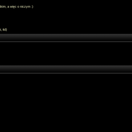
im, a więc o niczym :)
 itd)