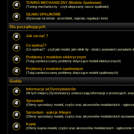
TUNING MECHANICZNY (Modele Spalinowe)
(Tuning mechaniczny - czyli ulepszamy nasze spaliniaki)
SILNIKI SPALINOWE
(Dyskusje na temat - przeróbek, napraw, regulacji i inne)
Dla początkujących
Jak zacząć ?
Co wybrać?
(Co wybrać? - czyli jaki model, jaki silnik itp - dział z pytaniami i poradami 
Problemy z modelem elektrycznym
(Tutaj zamieszczamy problemy dotyczące modeli elektrycznych)
Problemy z modelem spalinowym
(Tutaj zamieszczamy problemy dotyczące modeli spalinowych)
Giełda
Informacje od Dystrybutorów
(W tym miejscu Dystrybutorzy umieszczają informacje o promocjach, wsp
Sprzedam
(Oferty sprzedaży modeli, części oraz akcesoriów modelarskich - ogło
Sprzedam - aukcje Allegro
(Oferty sprzedaży modeli, części oraz akcesoriów modelarskich wystawi
Kupię
(Oferty kupna modeli, części oraz akcesoriów modelarskich - ogłoszeni