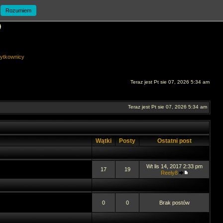
Rozumiem
O
ytkownicy
Teraz jest Pt sie 07, 2026 5:34 am
Teraz jest Pt sie 07, 2026 5:34 am
Wątki
Posty
Ostatni post
Wt lis 14, 2017 2:33 pm
17
19
Reely8
0
0
Brak postów