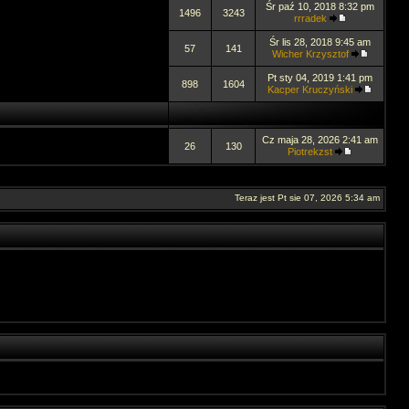
Śr paź 10, 2018 8:32 pm
1496
3243
rrradek
Śr lis 28, 2018 9:45 am
57
141
Wicher Krzysztof
Pt sty 04, 2019 1:41 pm
898
1604
Kacper Kruczyński
Cz maja 28, 2026 2:41 am
26
130
Piotrekzst
Teraz jest Pt sie 07, 2026 5:34 am