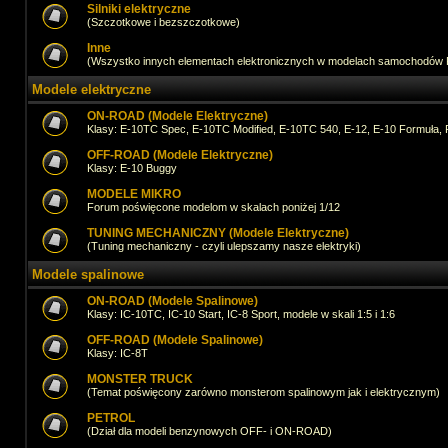
Silniki elektryczne
(Szczotkowe i bezszczotkowe)
Inne
(Wszystko innych elementach elektronicznych w modelach samochodów
Modele elektryczne
ON-ROAD (Modele Elektryczne)
Klasy: E-10TC Spec, E-10TC Modified, E-10TC 540, E-12, E-10 Formuła, 
OFF-ROAD (Modele Elektryczne)
Klasy: E-10 Buggy
MODELE MIKRO
Forum poświęcone modelom w skalach poniżej 1/12
TUNING MECHANICZNY (Modele Elektryczne)
(Tuning mechaniczny - czyli ulepszamy nasze elektryki)
Modele spalinowe
ON-ROAD (Modele Spalinowe)
Klasy: IC-10TC, IC-10 Start, IC-8 Sport, modele w skali 1:5 i 1:6
OFF-ROAD (Modele Spalinowe)
Klasy: IC-8T
MONSTER TRUCK
(Temat poświęcony zarówno monsterom spalinowym jak i elektrycznym)
PETROL
(Dział dla modeli benzynowych OFF- i ON-ROAD)