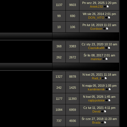
Pn wrz 29, 2025 1:20 pm
1137
9603
Antek232
Wt sie 26, 2014 2:01 pm
99
690
DON_VITO
Pn lut 18, 2019 11:22 am
10
106
Gordoon
Cz sty 23, 2020 10:10 am
368
3383
Ciastulka88
Śr lis 08, 2017 2:01 am
262
2672
manniur
N kwi 25, 2021 11:18 am
1327
8878
Radi_ii
N maja 05, 2019 1:05 pm
242
1425
kamilmiernik
N kwi 05, 2026 1:45 am
1177
11393
rajdypolskie
Cz lut 11, 2021 4:11 pm
1084
6959
Devid
Śr cze 27, 2018 11:20 am
737
4936
Brada