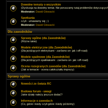
Dowolne tematy o wszystkim
(Dyskusja na dowolny temat. Nie poruszamy tutaj problemów dotyczącyc
Moderator:
Dawid Głowacki
Spotkania
czyli - umawiamy się ;-)
Moderator:
Dawid Głowacki
Dla zawodników
Sprawy ogólne (dla Zawodników)
(Różne takie)
Modele elektryczne (dla Zawodników)
(Dla jeżdżących elektrykami - zarówno on- jak i off-road)
Modele spalinowe (dla Zawodników)
(Dla jeżdżących spaliniakami - zarówno on- jak i off-road)
Ocena rozegranych zawodów (dla Zawodników)
(Jak w temacie - ocena całokształtu imprezy)
Sprawy ogólne
Nowości ze świata RC
Budowa forum - uwagi
Jakie działy należy jeszcze dodać?
Informacje o zawodach
(Co, gdzie i kiedy czyli gdzie i kiedy jeździmy)