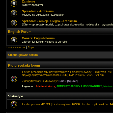
Zamienię
(Oferty zamiany)
Sprzedam - Archiwum
Miejsce na ogłoszenia nieaktualne.
Sprzedam - aukcje Allegro - Archiwum
(Oferty sprzedaży modeli, części oraz akcesoriów modelarskich wystawi
English Forum
General English Forum
a forum for foreign visitors to our site
Usuń ciasteczka
|
Ekipa
Strona główna forum
Kto przegląda forum
Forum przegląda
492
użytkowników :: 1 zidentyfikowany, 0 ukrytych i 491 
Najwięcej użytkowników online (
1843
) było Pt sie 07, 2026 3:21 am
Zidentyfikowani użytkownicy:
Baidu [Spider]
Legenda ::
Administratorzy
,
ADMINISTRATORZY I MODERATORZY
,
Moderat
Statystyki
Liczba postów:
411321
| Liczba wątków:
67366
| Liczba użytkowników:
14