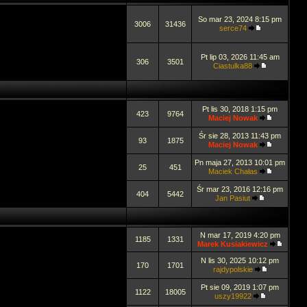
So mar 23, 2024 8:15 pm
3006
31436
serce74
Pt lip 03, 2026 11:45 am
306
3501
Ciastulka88
Pt lis 30, 2018 1:15 pm
423
9764
Maciej Nowak
Śr sie 28, 2013 11:43 pm
93
1875
Maciej Nowak
Pn maja 27, 2013 10:01 pm
25
451
Maciek Chałas
Śr mar 23, 2016 12:16 pm
404
5442
Jan Pasiut
N mar 17, 2019 4:20 pm
1185
1331
Marek Kusiakiewicz
N lis 30, 2025 10:12 pm
170
1701
rajdypolskie
Pt sie 09, 2019 1:07 pm
1122
18005
uszy19922