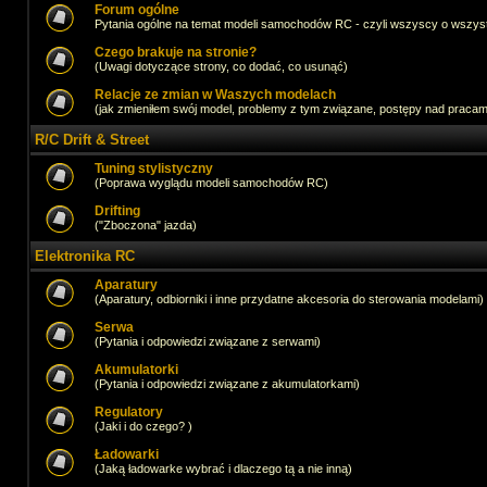
Forum ogólne
Pytania ogólne na temat modeli samochodów RC - czyli wszyscy o wszystk
Czego brakuje na stronie?
(Uwagi dotyczące strony, co dodać, co usunąć)
Relacje ze zmian w Waszych modelach
(jak zmieniłem swój model, problemy z tym związane, postępy nad pracami,
R/C Drift & Street
Tuning stylistyczny
(Poprawa wyglądu modeli samochodów RC)
Drifting
("Zboczona" jazda)
Elektronika RC
Aparatury
(Aparatury, odbiorniki i inne przydatne akcesoria do sterowania modelami)
Serwa
(Pytania i odpowiedzi związane z serwami)
Akumulatorki
(Pytania i odpowiedzi związane z akumulatorkami)
Regulatory
(Jaki i do czego? )
Ładowarki
(Jaką ładowarke wybrać i dlaczego tą a nie inną)