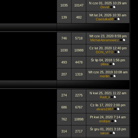
N cze 01, 2025 10:29 am
1035
10147
Devid
Wt lut 24, 2026 10:30 am
139
482
Ciastulka88
Wt cze 23, 2020 8:59 pm
746
5718
Michał Abramowicz
Cz lut 20, 2020 12:40 pm
1030
10988
DON_VITO
Śr lip 04, 2018 1:56 pm
493
4478
plitea
Wt cze 25, 2019 10:08 am
207
1319
merllin
N kwi 25, 2021 11:22 am
274
2275
Radi_ii
Cz lis 17, 2022 2:00 pm
686
6767
alvaro1987
Pt kwi 24, 2020 7:14 am
762
10898
endrjus
Śr gru 01, 2021 3:18 pm
314
2717
takse