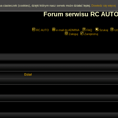
a ciasteczek (cookies), dzięki którym nasz serwis może działać lepiej.
Dowiedz się więcej
Forum serwisu RC AUT
RC AUTO
e-mail do ADMINA
FAQ
Szukaj
Uż
Zaloguj
Zarejestruj
Dział