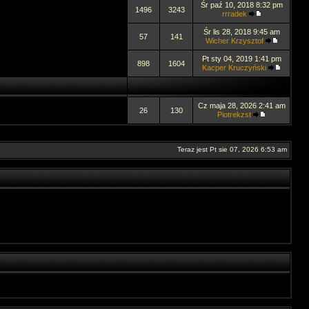
Śr paź 10, 2018 8:32 pm
1496
3243
rrradek
Śr lis 28, 2018 9:45 am
57
141
Wicher Krzysztof
Pt sty 04, 2019 1:41 pm
898
1604
Kacper Kruczyński
Cz maja 28, 2026 2:41 am
26
130
Piotrekzst
Teraz jest Pt sie 07, 2026 6:53 am