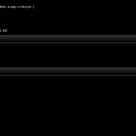
im, a więc o niczym :)
 itd)