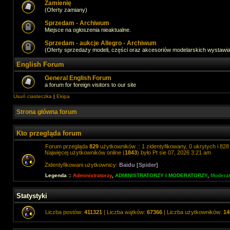
Zamienię
(Oferty zamiany)
Sprzedam - Archiwum
Miejsce na ogłoszenia nieaktualne.
Sprzedam - aukcje Allegro - Archiwum
(Oferty sprzedaży modeli, części oraz akcesoriów modelarskich wystawi
English Forum
General English Forum
a forum for foreign visitors to our site
Usuń ciasteczka
|
Ekipa
Strona główna forum
Kto przegląda forum
Forum przegląda
829
użytkowników :: 1 zidentyfikowany, 0 ukrytych i 828 
Najwięcej użytkowników online (
1843
) było Pt sie 07, 2026 3:21 am
Zidentyfikowani użytkownicy:
Baidu [Spider]
Legenda ::
Administratorzy
,
ADMINISTRATORZY I MODERATORZY
,
Moderat
Statystyki
Liczba postów:
411321
| Liczba wątków:
67366
| Liczba użytkowników:
14