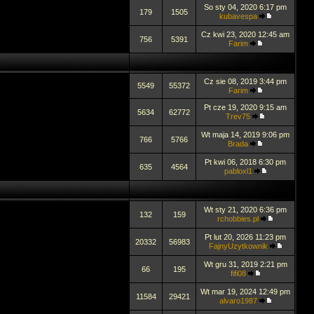
So sty 04, 2020 6:17 pm
179
1505
kubavespa
Cz kwi 23, 2020 12:45 am
756
5391
Farim
Cz sie 08, 2019 3:44 pm
5549
55372
Farim
Pt cze 19, 2020 9:15 am
5634
62772
Trev75
Wt maja 14, 2019 9:06 pm
766
5766
Brada
Pt kwi 06, 2018 6:30 pm
635
4564
pabloxl1
Wt sty 21, 2020 6:36 pm
132
159
rchobbies.pl
Pt lut 20, 2026 11:23 pm
20332
56983
FajnyUzytkownik
Wt gru 31, 2019 2:21 pm
66
195
fifi08
Wt mar 19, 2024 12:49 pm
11584
29421
alvaro1987