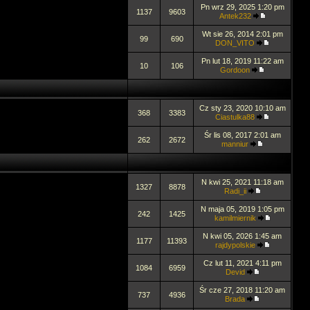
Pn wrz 29, 2025 1:20 pm
1137
9603
Antek232
Wt sie 26, 2014 2:01 pm
99
690
DON_VITO
Pn lut 18, 2019 11:22 am
10
106
Gordoon
Cz sty 23, 2020 10:10 am
368
3383
Ciastulka88
Śr lis 08, 2017 2:01 am
262
2672
manniur
N kwi 25, 2021 11:18 am
1327
8878
Radi_ii
N maja 05, 2019 1:05 pm
242
1425
kamilmiernik
N kwi 05, 2026 1:45 am
1177
11393
rajdypolskie
Cz lut 11, 2021 4:11 pm
1084
6959
Devid
Śr cze 27, 2018 11:20 am
737
4936
Brada