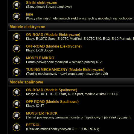
Silniki elektryczne
(Szczotkowe i bezszczotkowe)
Inne
(Wszystko innych elementach elektronicznych w modelach samochodów
Modele elektryczne
ON-ROAD (Modele Elektryczne)
Klasy: E-10TC Spec, E-10TC Modified, E-10TC 540, E-12, E-10 Formuła, 
OFF-ROAD (Modele Elektryczne)
Klasy: E-10 Buggy
MODELE MIKRO
Forum poświęcone modelom w skalach poniżej 1/12
TUNING MECHANICZNY (Modele Elektryczne)
(Tuning mechaniczny - czyli ulepszamy nasze elektryki)
Modele spalinowe
ON-ROAD (Modele Spalinowe)
Klasy: IC-10TC, IC-10 Start, IC-8 Sport, modele w skali 1:5 i 1:6
OFF-ROAD (Modele Spalinowe)
Klasy: IC-8T
MONSTER TRUCK
(Temat poświęcony zarówno monsterom spalinowym jak i elektrycznym)
PETROL
(Dział dla modeli benzynowych OFF- i ON-ROAD)