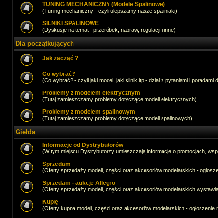
TUNING MECHANICZNY (Modele Spalinowe)
(Tuning mechaniczny - czyli ulepszamy nasze spaliniaki)
SILNIKI SPALINOWE
(Dyskusje na temat - przeróbek, napraw, regulacji i inne)
Dla początkujących
Jak zacząć ?
Co wybrać?
(Co wybrać? - czyli jaki model, jaki silnik itp - dział z pytaniami i poradami 
Problemy z modelem elektrycznym
(Tutaj zamieszczamy problemy dotyczące modeli elektrycznych)
Problemy z modelem spalinowym
(Tutaj zamieszczamy problemy dotyczące modeli spalinowych)
Giełda
Informacje od Dystrybutorów
(W tym miejscu Dystrybutorzy umieszczają informacje o promocjach, wsp
Sprzedam
(Oferty sprzedaży modeli, części oraz akcesoriów modelarskich - ogło
Sprzedam - aukcje Allegro
(Oferty sprzedaży modeli, części oraz akcesoriów modelarskich wystawi
Kupię
(Oferty kupna modeli, części oraz akcesoriów modelarskich - ogłoszeni