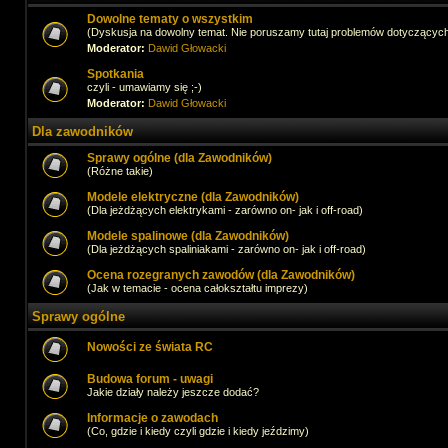
Dowolne tematy o wszystkim
(Dyskusja na dowolny temat. Nie poruszamy tutaj problemów dotyczącyc
Moderator:
Dawid Głowacki
Spotkania
czyli - umawiamy się ;-)
Moderator:
Dawid Głowacki
Dla zawodników
Sprawy ogólne (dla Zawodników)
(Różne takie)
Modele elektryczne (dla Zawodników)
(Dla jeżdżących elektrykami - zarówno on- jak i off-road)
Modele spalinowe (dla Zawodników)
(Dla jeżdżących spaliniakami - zarówno on- jak i off-road)
Ocena rozegranych zawodów (dla Zawodników)
(Jak w temacie - ocena całokształtu imprezy)
Sprawy ogólne
Nowości ze świata RC
Budowa forum - uwagi
Jakie działy należy jeszcze dodać?
Informacje o zawodach
(Co, gdzie i kiedy czyli gdzie i kiedy jeździmy)