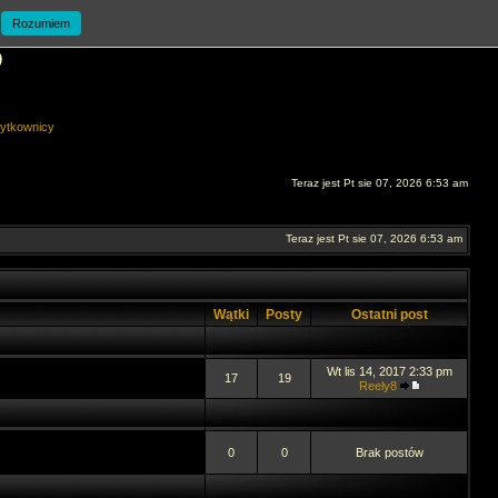
Rozumiem
O
ytkownicy
Teraz jest Pt sie 07, 2026 6:53 am
Teraz jest Pt sie 07, 2026 6:53 am
Wątki
Posty
Ostatni post
Wt lis 14, 2017 2:33 pm
17
19
Reely8
0
0
Brak postów