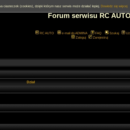
a ciasteczek (cookies), dzięki którym nasz serwis może działać lepiej.
Dowiedz się więcej
Forum serwisu RC AUT
RC AUTO
e-mail do ADMINA
FAQ
Szukaj
Uż
Zaloguj
Zarejestruj
Dział