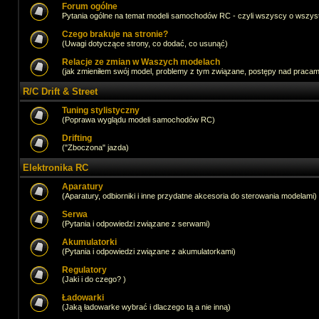
Forum ogólne
Pytania ogólne na temat modeli samochodów RC - czyli wszyscy o wszystk
Czego brakuje na stronie?
(Uwagi dotyczące strony, co dodać, co usunąć)
Relacje ze zmian w Waszych modelach
(jak zmieniłem swój model, problemy z tym związane, postępy nad pracami,
R/C Drift & Street
Tuning stylistyczny
(Poprawa wyglądu modeli samochodów RC)
Drifting
("Zboczona" jazda)
Elektronika RC
Aparatury
(Aparatury, odbiorniki i inne przydatne akcesoria do sterowania modelami)
Serwa
(Pytania i odpowiedzi związane z serwami)
Akumulatorki
(Pytania i odpowiedzi związane z akumulatorkami)
Regulatory
(Jaki i do czego? )
Ładowarki
(Jaką ładowarke wybrać i dlaczego tą a nie inną)