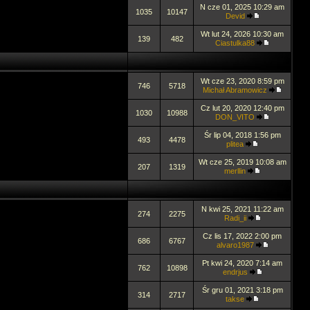
N cze 01, 2025 10:29 am
1035
10147
Devid
Wt lut 24, 2026 10:30 am
139
482
Ciastulka88
Wt cze 23, 2020 8:59 pm
746
5718
Michał Abramowicz
Cz lut 20, 2020 12:40 pm
1030
10988
DON_VITO
Śr lip 04, 2018 1:56 pm
493
4478
plitea
Wt cze 25, 2019 10:08 am
207
1319
merllin
N kwi 25, 2021 11:22 am
274
2275
Radi_ii
Cz lis 17, 2022 2:00 pm
686
6767
alvaro1987
Pt kwi 24, 2020 7:14 am
762
10898
endrjus
Śr gru 01, 2021 3:18 pm
314
2717
takse