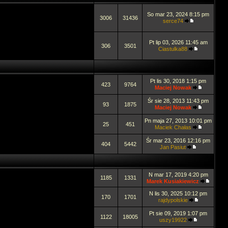
So mar 23, 2024 8:15 pm
3006
31436
serce74
Pt lip 03, 2026 11:45 am
306
3501
Ciastulka88
Pt lis 30, 2018 1:15 pm
423
9764
Maciej Nowak
Śr sie 28, 2013 11:43 pm
93
1875
Maciej Nowak
Pn maja 27, 2013 10:01 pm
25
451
Maciek Chałas
Śr mar 23, 2016 12:16 pm
404
5442
Jan Pasiut
N mar 17, 2019 4:20 pm
1185
1331
Marek Kusiakiewicz
N lis 30, 2025 10:12 pm
170
1701
rajdypolskie
Pt sie 09, 2019 1:07 pm
1122
18005
uszy19922