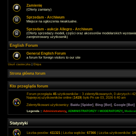
Zamienię
(Oferty zamiany)
Sprzedam - Archiwum
Miejsce na ogłoszenia nieaktualne.
Sprzedam - aukcje Allegro - Archiwum
(Oferty sprzedaży modeli, części oraz akcesoriów modelarskich wystawi
zarejestrowany użytkownik)
English Forum
General English Forum
a forum for foreign visitors to our site
Usuń ciasteczka
|
Ekipa
Strona główna forum
Kto przegląda forum
Forum przegląda
45
użytkowników :: 3 zidentyfikowanych, 0 ukrytych i 42 
Najwięcej użytkowników online (
1419
) było Pn sie 03, 2026 6:40 am
Zidentyfikowani użytkownicy:
Baidu [Spider]
,
Bing [Bot]
,
Google [Bot]
Legenda ::
Administratorzy
,
ADMINISTRATORZY I MODERATORZY
,
Moderat
Statystyki
Liczba postów:
411321
| Liczba wątków:
67366
| Liczba użytkowników:
14