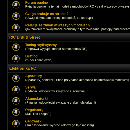
Forum ogólne
Pytania ogólne na temat modeli samochodów RC - czyli wszyscy o wszystk
Czego brakuje na stronie?
(Uwagi dotyczące strony, co dodać, co usunąć)
Relacje ze zmian w Waszych modelach
(jak zmieniłem swój model, problemy z tym związane, postępy nad pracami,
R/C Drift & Street
Tuning stylistyczny
(Poprawa wyglądu modeli samochodów RC)
Drifting
("Zboczona" jazda)
Elektronika RC
Aparatury
(Aparatury, odbiorniki i inne przydatne akcesoria do sterowania modelami)
Serwa
(Pytania i odpowiedzi związane z serwami)
Akumulatorki
(Pytania i odpowiedzi związane z akumulatorkami)
Regulatory
(Jaki i do czego? )
Ładowarki
(Jaką ładowarke wybrać i dlaczego tą a nie inną)