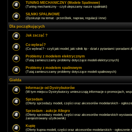
TUNING MECHANICZNY (Modele Spalinowe)
(Tuning mechaniczny - czyli ulepszamy nasze spaliniaki)
SILNIKI SPALINOWE
(Dyskusje na temat - przeróbek, napraw, regulacji i inne)
Dla początkujących
Jak zacząć ?
Co wybrać?
(Co wybrać? - czyli jaki model, jaki silnik itp - dział z pytaniami i poradami 
Problemy z modelem elektrycznym
(Tutaj zamieszczamy problemy dotyczące modeli elektrycznych)
Problemy z modelem spalinowym
(Tutaj zamieszczamy problemy dotyczące modeli spalinowych)
Giełda
Informacje od Dystrybutorów
(W tym miejscu Dystrybutorzy umieszczają informacje o promocjach, wsp
Sprzedam
(Oferty sprzedaży modeli, części oraz akcesoriów modelarskich - ogło
Sprzedam - aukcje Allegro
(Oferty sprzedaży modeli, części oraz akcesoriów modelarskich wystawi
zarejestrowany użytkownik)
Kupię
(Oferty kupna modeli, części oraz akcesoriów modelarskich - ogłoszeni