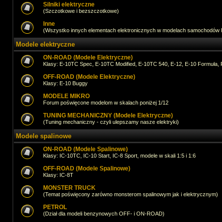
Silniki elektryczne
(Szczotkowe i bezszczotkowe)
Inne
(Wszystko innych elementach elektronicznych w modelach samochodów
Modele elektryczne
ON-ROAD (Modele Elektryczne)
Klasy: E-10TC Spec, E-10TC Modified, E-10TC 540, E-12, E-10 Formuła, 
OFF-ROAD (Modele Elektryczne)
Klasy: E-10 Buggy
MODELE MIKRO
Forum poświęcone modelom w skalach poniżej 1/12
TUNING MECHANICZNY (Modele Elektryczne)
(Tuning mechaniczny - czyli ulepszamy nasze elektryki)
Modele spalinowe
ON-ROAD (Modele Spalinowe)
Klasy: IC-10TC, IC-10 Start, IC-8 Sport, modele w skali 1:5 i 1:6
OFF-ROAD (Modele Spalinowe)
Klasy: IC-8T
MONSTER TRUCK
(Temat poświęcony zarówno monsterom spalinowym jak i elektrycznym)
PETROL
(Dział dla modeli benzynowych OFF- i ON-ROAD)