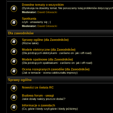
Dowolne tematy o wszystkim
(Dyskusja na dowolny temat. Nie poruszamy tutaj problemów dotyczącyc
Moderator:
Dawid Głowacki
Spotkania
czyli - umawiamy się ;-)
Moderator:
Dawid Głowacki
Dla zawodników
Sprawy ogólne (dla Zawodników)
(Różne takie)
Modele elektryczne (dla Zawodników)
(Dla jeżdżących elektrykami - zarówno on- jak i off-road)
Modele spalinowe (dla Zawodników)
(Dla jeżdżących spaliniakami - zarówno on- jak i off-road)
Ocena rozegranych zawodów (dla Zawodników)
(Jak w temacie - ocena całokształtu imprezy)
Sprawy ogólne
Nowości ze świata RC
Budowa forum - uwagi
Jakie działy należy jeszcze dodać?
Informacje o zawodach
(Co, gdzie i kiedy czyli gdzie i kiedy jeździmy)