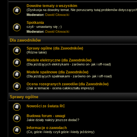
Dowolne tematy o wszystkim
(Dyskusja na dowolny temat. Nie poruszamy tutaj problemów dotyczącyc
Moderator:
Dawid Głowacki
Spotkania
czyli - umawiamy się ;-)
Moderator:
Dawid Głowacki
Dla zawodników
Sprawy ogólne (dla Zawodników)
(Różne takie)
Modele elektryczne (dla Zawodników)
(Dla jeżdżących elektrykami - zarówno on- jak i off-road)
Modele spalinowe (dla Zawodników)
(Dla jeżdżących spaliniakami - zarówno on- jak i off-road)
Ocena rozegranych zawodów (dla Zawodników)
(Jak w temacie - ocena całokształtu imprezy)
Sprawy ogólne
Nowości ze świata RC
Budowa forum - uwagi
Jakie działy należy jeszcze dodać?
Informacje o zawodach
(Co, gdzie i kiedy czyli gdzie i kiedy jeździmy)