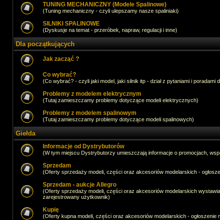
TUNING MECHANICZNY (Modele Spalinowe)
(Tuning mechaniczny - czyli ulepszamy nasze spaliniaki)
SILNIKI SPALINOWE
(Dyskusje na temat - przeróbek, napraw, regulacji i inne)
Dla początkujących
Jak zacząć ?
Co wybrać?
(Co wybrać? - czyli jaki model, jaki silnik itp - dział z pytaniami i poradami 
Problemy z modelem elektrycznym
(Tutaj zamieszczamy problemy dotyczące modeli elektrycznych)
Problemy z modelem spalinowym
(Tutaj zamieszczamy problemy dotyczące modeli spalinowych)
Giełda
Informacje od Dystrybutorów
(W tym miejscu Dystrybutorzy umieszczają informacje o promocjach, wsp
Sprzedam
(Oferty sprzedaży modeli, części oraz akcesoriów modelarskich - ogło
Sprzedam - aukcje Allegro
(Oferty sprzedaży modeli, części oraz akcesoriów modelarskich wystawi
zarejestrowany użytkownik)
Kupię
(Oferty kupna modeli, części oraz akcesoriów modelarskich - ogłoszeni