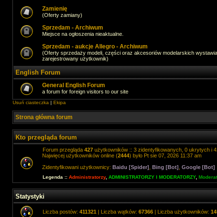
Zamienię
(Oferty zamiany)
Sprzedam - Archiwum
Miejsce na ogłoszenia nieaktualne.
Sprzedam - aukcje Allegro - Archiwum
(Oferty sprzedaży modeli, części oraz akcesoriów modelarskich wystawi
zarejestrowany użytkownik)
English Forum
General English Forum
a forum for foreign visitors to our site
Usuń ciasteczka
|
Ekipa
Strona główna forum
Kto przegląda forum
Forum przegląda
427
użytkowników :: 3 zidentyfikowanych, 0 ukrytych i 4
Najwięcej użytkowników online (
2444
) było Pt sie 07, 2026 11:37 am
Zidentyfikowani użytkownicy:
Baidu [Spider]
,
Bing [Bot]
,
Google [Bot]
Legenda ::
Administratorzy
,
ADMINISTRATORZY I MODERATORZY
,
Moderat
Statystyki
Liczba postów:
411321
| Liczba wątków:
67366
| Liczba użytkowników:
14