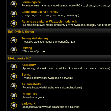
Forum ogólne
Pytania ogólne na temat modeli samochodów RC - czyli wszyscy o wszystk
Czego brakuje na stronie?
(Uwagi dotyczące strony, co dodać, co usunąć)
Relacje ze zmian w Waszych modelach
(jak zmieniłem swój model, problemy z tym związane, postępy nad pracami,
R/C Drift & Street
Tuning stylistyczny
(Poprawa wyglądu modeli samochodów RC)
Drifting
("Zboczona" jazda)
Elektronika RC
Aparatury
(Aparatury, odbiorniki i inne przydatne akcesoria do sterowania modelami)
Serwa
(Pytania i odpowiedzi związane z serwami)
Akumulatorki
(Pytania i odpowiedzi związane z akumulatorkami)
Regulatory
(Jaki i do czego? )
Ładowarki
(Jaką ładowarke wybrać i dlaczego tą a nie inną)