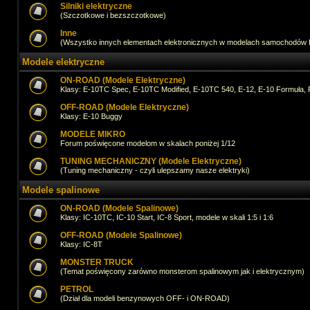
Silniki elektryczne
(Szczotkowe i bezszczotkowe)
Inne
(Wszystko innych elementach elektronicznych w modelach samochodów
Modele elektryczne
ON-ROAD (Modele Elektryczne)
Klasy: E-10TC Spec, E-10TC Modified, E-10TC 540, E-12, E-10 Formuła, 
OFF-ROAD (Modele Elektryczne)
Klasy: E-10 Buggy
MODELE MIKRO
Forum poświęcone modelom w skalach poniżej 1/12
TUNING MECHANICZNY (Modele Elektryczne)
(Tuning mechaniczny - czyli ulepszamy nasze elektryki)
Modele spalinowe
ON-ROAD (Modele Spalinowe)
Klasy: IC-10TC, IC-10 Start, IC-8 Sport, modele w skali 1:5 i 1:6
OFF-ROAD (Modele Spalinowe)
Klasy: IC-8T
MONSTER TRUCK
(Temat poświęcony zarówno monsterom spalinowym jak i elektrycznym)
PETROL
(Dział dla modeli benzynowych OFF- i ON-ROAD)