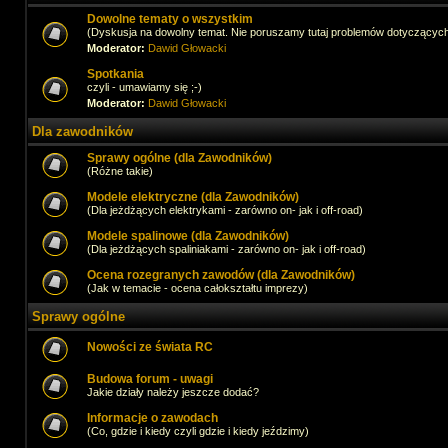
Dowolne tematy o wszystkim
(Dyskusja na dowolny temat. Nie poruszamy tutaj problemów dotyczącyc
Moderator:
Dawid Głowacki
Spotkania
czyli - umawiamy się ;-)
Moderator:
Dawid Głowacki
Dla zawodników
Sprawy ogólne (dla Zawodników)
(Różne takie)
Modele elektryczne (dla Zawodników)
(Dla jeżdżących elektrykami - zarówno on- jak i off-road)
Modele spalinowe (dla Zawodników)
(Dla jeżdżących spaliniakami - zarówno on- jak i off-road)
Ocena rozegranych zawodów (dla Zawodników)
(Jak w temacie - ocena całokształtu imprezy)
Sprawy ogólne
Nowości ze świata RC
Budowa forum - uwagi
Jakie działy należy jeszcze dodać?
Informacje o zawodach
(Co, gdzie i kiedy czyli gdzie i kiedy jeździmy)