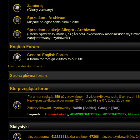
Zamienię
(Oferty zamiany)
Sprzedam - Archiwum
Miejsce na ogłoszenia nieaktualne.
Sprzedam - aukcje Allegro - Archiwum
(Oferty sprzedaży modeli, części oraz akcesoriów modelarskich wystawi
zarejestrowany użytkownik)
English Forum
General English Forum
a forum for foreign visitors to our site
Usuń ciasteczka
|
Ekipa
Strona główna forum
Kto przegląda forum
Forum przegląda
859
użytkowników :: 2 zidentyfikowanych, 0 ukrytych i 8
Najwięcej użytkowników online (
2444
) było Pt sie 07, 2026 11:37 am
Zidentyfikowani użytkownicy:
Baidu [Spider]
,
Google [Bot]
Legenda ::
Administratorzy
,
ADMINISTRATORZY I MODERATORZY
,
Moderat
Statystyki
Liczba postów:
411321
| Liczba wątków:
67366
| Liczba użytkowników:
14