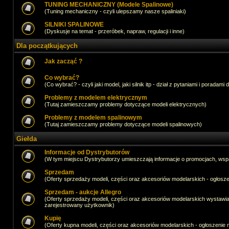
TUNING MECHANICZNY (Modele Spalinowe)
(Tuning mechaniczny - czyli ulepszamy nasze spaliniaki)
SILNIKI SPALINOWE
(Dyskusje na temat - przeróbek, napraw, regulacji i inne)
Dla początkujących
Jak zacząć ?
Co wybrać?
(Co wybrać? - czyli jaki model, jaki silnik itp - dział z pytaniami i poradami 
Problemy z modelem elektrycznym
(Tutaj zamieszczamy problemy dotyczące modeli elektrycznych)
Problemy z modelem spalinowym
(Tutaj zamieszczamy problemy dotyczące modeli spalinowych)
Giełda
Informacje od Dystrybutorów
(W tym miejscu Dystrybutorzy umieszczają informacje o promocjach, wsp
Sprzedam
(Oferty sprzedaży modeli, części oraz akcesoriów modelarskich - ogło
Sprzedam - aukcje Allegro
(Oferty sprzedaży modeli, części oraz akcesoriów modelarskich wystawi
zarejestrowany użytkownik)
Kupię
(Oferty kupna modeli, części oraz akcesoriów modelarskich - ogłoszeni