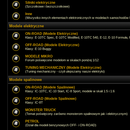
Silniki elektryczne
(Szczotkowe i bezszczotkowe)
Inne
(Wszystko innych elementach elektronicznych w modelach samochodów
Modele elektryczne
ON-ROAD (Modele Elektryczne)
Klasy: E-10TC Spec, E-10TC Modified, E-10TC 540, E-12, E-10 Formuła, 
OFF-ROAD (Modele Elektryczne)
Klasy: E-10 Buggy
MODELE MIKRO
Forum poświęcone modelom w skalach poniżej 1/12
TUNING MECHANICZNY (Modele Elektryczne)
(Tuning mechaniczny - czyli ulepszamy nasze elektryki)
Modele spalinowe
ON-ROAD (Modele Spalinowe)
Klasy: IC-10TC, IC-10 Start, IC-8 Sport, modele w skali 1:5 i 1:6
OFF-ROAD (Modele Spalinowe)
Klasy: IC-8T
MONSTER TRUCK
(Temat poświęcony zarówno monsterom spalinowym jak i elektrycznym)
PETROL
(Dział dla modeli benzynowych OFF- i ON-ROAD)