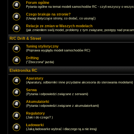
Forum ogólne
Pytania ogólne na temat modeli samochodów RC - czyli wszyscy o wszystk
Czego brakuje na stronie?
(Uwagi dotyczące strony, co dodać, co usunąć)
Relacje ze zmian w Waszych modelach
(jak zmieniłem swój model, problemy z tym związane, postępy nad pracami,
R/C Drift & Street
Tuning stylistyczny
(Poprawa wyglądu modeli samochodów RC)
Drifting
("Zboczona" jazda)
Elektronika RC
Aparatury
(Aparatury, odbiorniki i inne przydatne akcesoria do sterowania modelami)
Serwa
(Pytania i odpowiedzi związane z serwami)
Akumulatorki
(Pytania i odpowiedzi związane z akumulatorkami)
Regulatory
(Jaki i do czego? )
Ładowarki
(Jaką ładowarke wybrać i dlaczego tą a nie inną)