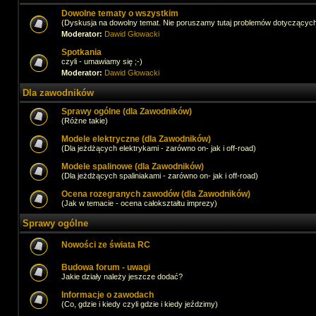
Dowolne tematy o wszystkim
(Dyskusja na dowolny temat. Nie poruszamy tutaj problemów dotyczącyc
Moderator:
Dawid Głowacki
Spotkania
czyli - umawiamy się ;-)
Moderator:
Dawid Głowacki
Dla zawodników
Sprawy ogólne (dla Zawodników)
(Różne takie)
Modele elektryczne (dla Zawodników)
(Dla jeżdżących elektrykami - zarówno on- jak i off-road)
Modele spalinowe (dla Zawodników)
(Dla jeżdżących spaliniakami - zarówno on- jak i off-road)
Ocena rozegranych zawodów (dla Zawodników)
(Jak w temacie - ocena całokształtu imprezy)
Sprawy ogólne
Nowości ze świata RC
Budowa forum - uwagi
Jakie działy należy jeszcze dodać?
Informacje o zawodach
(Co, gdzie i kiedy czyli gdzie i kiedy jeździmy)