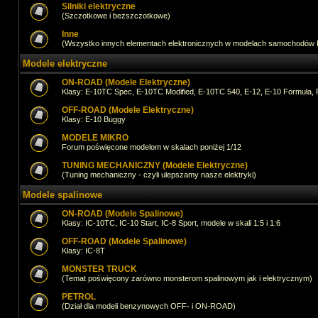
Silniki elektryczne
(Szczotkowe i bezszczotkowe)
Inne
(Wszystko innych elementach elektronicznych w modelach samochodów
Modele elektryczne
ON-ROAD (Modele Elektryczne)
Klasy: E-10TC Spec, E-10TC Modified, E-10TC 540, E-12, E-10 Formuła, 
OFF-ROAD (Modele Elektryczne)
Klasy: E-10 Buggy
MODELE MIKRO
Forum poświęcone modelom w skalach poniżej 1/12
TUNING MECHANICZNY (Modele Elektryczne)
(Tuning mechaniczny - czyli ulepszamy nasze elektryki)
Modele spalinowe
ON-ROAD (Modele Spalinowe)
Klasy: IC-10TC, IC-10 Start, IC-8 Sport, modele w skali 1:5 i 1:6
OFF-ROAD (Modele Spalinowe)
Klasy: IC-8T
MONSTER TRUCK
(Temat poświęcony zarówno monsterom spalinowym jak i elektrycznym)
PETROL
(Dział dla modeli benzynowych OFF- i ON-ROAD)