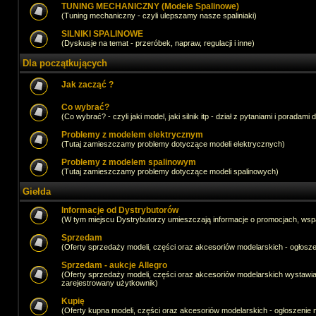
TUNING MECHANICZNY (Modele Spalinowe)
(Tuning mechaniczny - czyli ulepszamy nasze spaliniaki)
SILNIKI SPALINOWE
(Dyskusje na temat - przeróbek, napraw, regulacji i inne)
Dla początkujących
Jak zacząć ?
Co wybrać?
(Co wybrać? - czyli jaki model, jaki silnik itp - dział z pytaniami i poradami 
Problemy z modelem elektrycznym
(Tutaj zamieszczamy problemy dotyczące modeli elektrycznych)
Problemy z modelem spalinowym
(Tutaj zamieszczamy problemy dotyczące modeli spalinowych)
Giełda
Informacje od Dystrybutorów
(W tym miejscu Dystrybutorzy umieszczają informacje o promocjach, wsp
Sprzedam
(Oferty sprzedaży modeli, części oraz akcesoriów modelarskich - ogło
Sprzedam - aukcje Allegro
(Oferty sprzedaży modeli, części oraz akcesoriów modelarskich wystawi
zarejestrowany użytkownik)
Kupię
(Oferty kupna modeli, części oraz akcesoriów modelarskich - ogłoszeni