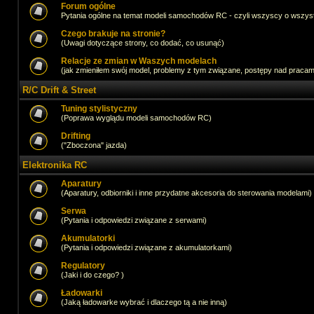
Forum ogólne
Pytania ogólne na temat modeli samochodów RC - czyli wszyscy o wszystk
Czego brakuje na stronie?
(Uwagi dotyczące strony, co dodać, co usunąć)
Relacje ze zmian w Waszych modelach
(jak zmieniłem swój model, problemy z tym związane, postępy nad pracami,
R/C Drift & Street
Tuning stylistyczny
(Poprawa wyglądu modeli samochodów RC)
Drifting
("Zboczona" jazda)
Elektronika RC
Aparatury
(Aparatury, odbiorniki i inne przydatne akcesoria do sterowania modelami)
Serwa
(Pytania i odpowiedzi związane z serwami)
Akumulatorki
(Pytania i odpowiedzi związane z akumulatorkami)
Regulatory
(Jaki i do czego? )
Ładowarki
(Jaką ładowarke wybrać i dlaczego tą a nie inną)