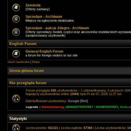
Zamienię
(Oferty zamiany)
Sprzedam - Archiwum
Miejsce na ogłoszenia nieaktualne.
Sprzedam - aukcje Allegro - Archiwum
(Oferty sprzedaży modeli, części oraz akcesoriów modelarskich wystawi
zarejestrowany użytkownik)
English Forum
General English Forum
a forum for foreign visitors to our site
Usuń ciasteczka
|
Ekipa
Strona główna forum
Kto przegląda forum
Forum przegląda
505
użytkowników :: 1 zidentyfikowany, 0 ukrytych i 504 
Najwięcej użytkowników online (
2444
) było Pt sie 07, 2026 11:37 am
Zidentyfikowani użytkownicy:
Google [Bot]
Legenda ::
Administratorzy
,
ADMINISTRATORZY I MODERATORZY
,
Moderat
Statystyki
Liczba postów:
411321
| Liczba wątków:
67366
| Liczba użytkowników:
14