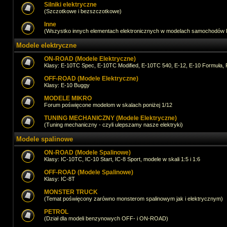
Silniki elektryczne
(Szczotkowe i bezszczotkowe)
Inne
(Wszystko innych elementach elektronicznych w modelach samochodów
Modele elektryczne
ON-ROAD (Modele Elektryczne)
Klasy: E-10TC Spec, E-10TC Modified, E-10TC 540, E-12, E-10 Formuła, 
OFF-ROAD (Modele Elektryczne)
Klasy: E-10 Buggy
MODELE MIKRO
Forum poświęcone modelom w skalach poniżej 1/12
TUNING MECHANICZNY (Modele Elektryczne)
(Tuning mechaniczny - czyli ulepszamy nasze elektryki)
Modele spalinowe
ON-ROAD (Modele Spalinowe)
Klasy: IC-10TC, IC-10 Start, IC-8 Sport, modele w skali 1:5 i 1:6
OFF-ROAD (Modele Spalinowe)
Klasy: IC-8T
MONSTER TRUCK
(Temat poświęcony zarówno monsterom spalinowym jak i elektrycznym)
PETROL
(Dział dla modeli benzynowych OFF- i ON-ROAD)