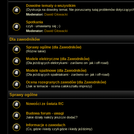
Dowolne tematy o wszystkim
(Dyskusja na dowolny temat. Nie poruszamy tutaj problemów dotyczącyc
Moderator:
Dawid Głowacki
Spotkania
czyli - umawiamy się ;-)
Moderator:
Dawid Głowacki
Dla zawodników
Sprawy ogólne (dla Zawodników)
(Różne takie)
Modele elektryczne (dla Zawodników)
(Dla jeżdżących elektrykami - zarówno on- jak i off-road)
Modele spalinowe (dla Zawodników)
(Dla jeżdżących spaliniakami - zarówno on- jak i off-road)
Ocena rozegranych zawodów (dla Zawodników)
(Jak w temacie - ocena całokształtu imprezy)
Sprawy ogólne
Nowości ze świata RC
Budowa forum - uwagi
Jakie działy należy jeszcze dodać?
Informacje o zawodach
(Co, gdzie i kiedy czyli gdzie i kiedy jeździmy)