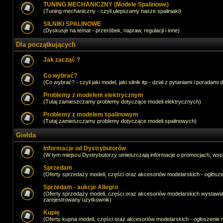
TUNING MECHANICZNY (Modele Spalinowe)
(Tuning mechaniczny - czyli ulepszamy nasze spaliniaki)
SILNIKI SPALINOWE
(Dyskusje na temat - przeróbek, napraw, regulacji i inne)
Dla początkujących
Jak zacząć ?
Co wybrać?
(Co wybrać? - czyli jaki model, jaki silnik itp - dział z pytaniami i poradami 
Problemy z modelem elektrycznym
(Tutaj zamieszczamy problemy dotyczące modeli elektrycznych)
Problemy z modelem spalinowym
(Tutaj zamieszczamy problemy dotyczące modeli spalinowych)
Giełda
Informacje od Dystrybutorów
(W tym miejscu Dystrybutorzy umieszczają informacje o promocjach, wsp
Sprzedam
(Oferty sprzedaży modeli, części oraz akcesoriów modelarskich - ogło
Sprzedam - aukcje Allegro
(Oferty sprzedaży modeli, części oraz akcesoriów modelarskich wystawi
zarejestrowany użytkownik)
Kupię
(Oferty kupna modeli, części oraz akcesoriów modelarskich - ogłoszeni