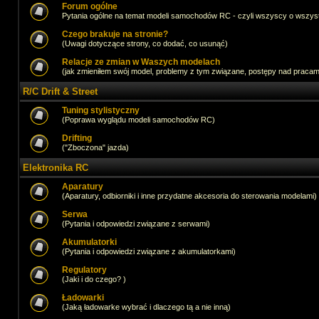
Forum ogólne
Pytania ogólne na temat modeli samochodów RC - czyli wszyscy o wszystk
Czego brakuje na stronie?
(Uwagi dotyczące strony, co dodać, co usunąć)
Relacje ze zmian w Waszych modelach
(jak zmieniłem swój model, problemy z tym związane, postępy nad pracami,
R/C Drift & Street
Tuning stylistyczny
(Poprawa wyglądu modeli samochodów RC)
Drifting
("Zboczona" jazda)
Elektronika RC
Aparatury
(Aparatury, odbiorniki i inne przydatne akcesoria do sterowania modelami)
Serwa
(Pytania i odpowiedzi związane z serwami)
Akumulatorki
(Pytania i odpowiedzi związane z akumulatorkami)
Regulatory
(Jaki i do czego? )
Ładowarki
(Jaką ładowarke wybrać i dlaczego tą a nie inną)