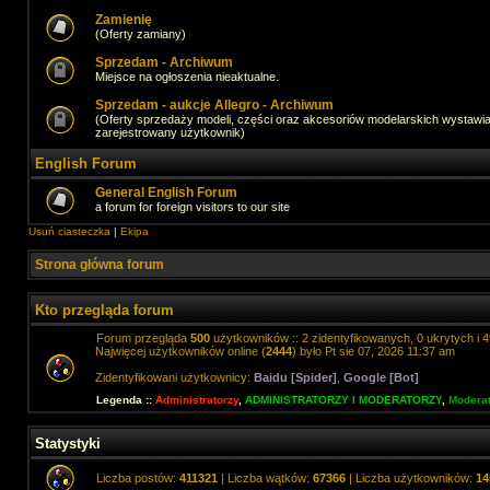
Zamienię
(Oferty zamiany)
Sprzedam - Archiwum
Miejsce na ogłoszenia nieaktualne.
Sprzedam - aukcje Allegro - Archiwum
(Oferty sprzedaży modeli, części oraz akcesoriów modelarskich wystawi
zarejestrowany użytkownik)
English Forum
General English Forum
a forum for foreign visitors to our site
Usuń ciasteczka
|
Ekipa
Strona główna forum
Kto przegląda forum
Forum przegląda
500
użytkowników :: 2 zidentyfikowanych, 0 ukrytych i 4
Najwięcej użytkowników online (
2444
) było Pt sie 07, 2026 11:37 am
Zidentyfikowani użytkownicy:
Baidu [Spider]
,
Google [Bot]
Legenda ::
Administratorzy
,
ADMINISTRATORZY I MODERATORZY
,
Moderat
Statystyki
Liczba postów:
411321
| Liczba wątków:
67366
| Liczba użytkowników:
14