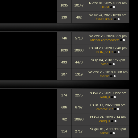
N cze 01, 2025 10:29 am
1035
10147
Devid
Wt lut 24, 2026 10:30 am
139
482
Ciastulka88
Wt cze 23, 2020 8:59 pm
746
5718
Michał Abramowicz
Cz lut 20, 2020 12:40 pm
1030
10988
DON_VITO
Śr lip 04, 2018 1:56 pm
493
4478
plitea
Wt cze 25, 2019 10:08 am
207
1319
merllin
N kwi 25, 2021 11:22 am
274
2275
Radi_ii
Cz lis 17, 2022 2:00 pm
686
6767
alvaro1987
Pt kwi 24, 2020 7:14 am
762
10898
endrjus
Śr gru 01, 2021 3:18 pm
314
2717
takse