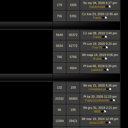
So sty 04, 2020 6:17 pm
179
1505
kubavespa
Cz kwi 23, 2020 12:45 am
756
5391
Farim
Cz sie 08, 2019 3:44 pm
5549
55372
Farim
Pt cze 19, 2020 9:15 am
5634
62772
Trev75
Wt maja 14, 2019 9:06 pm
766
5766
Brada
Pt kwi 06, 2018 6:30 pm
635
4564
pabloxl1
Wt sty 21, 2020 6:36 pm
132
159
rchobbies.pl
Pt lut 20, 2026 11:23 pm
20332
56983
FajnyUzytkownik
Wt gru 31, 2019 2:21 pm
66
195
fifi08
Wt mar 19, 2024 12:49 pm
11584
29421
alvaro1987