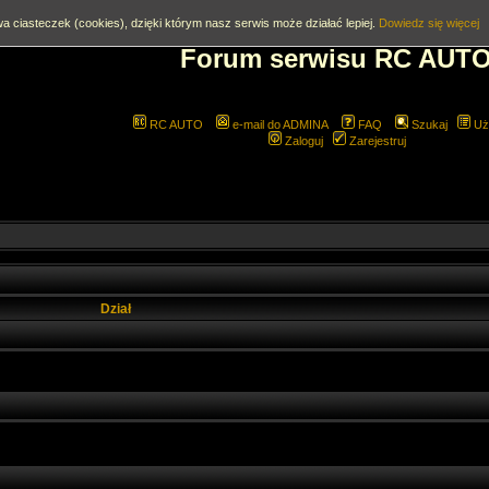
a ciasteczek (cookies), dzięki którym nasz serwis może działać lepiej.
Dowiedz się więcej
Forum serwisu RC AUT
RC AUTO
e-mail do ADMINA
FAQ
Szukaj
Uż
Zaloguj
Zarejestruj
Dział