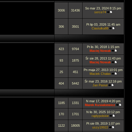
So mar 23, 2024 8:15 pm
3006
31436
serce74
Pt lip 03, 2026 11:45 am
306
3501
Ciastulka88
Pt lis 30, 2018 1:15 pm
423
9764
Maciej Nowak
Śr sie 28, 2013 11:43 pm
93
1875
Maciej Nowak
Pn maja 27, 2013 10:01 pm
25
451
Maciek Chałas
Śr mar 23, 2016 12:16 pm
404
5442
Jan Pasiut
N mar 17, 2019 4:20 pm
1185
1331
Marek Kusiakiewicz
N lis 30, 2025 10:12 pm
170
1701
rajdypolskie
Pt sie 09, 2019 1:07 pm
1122
18005
uszy19922