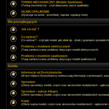
TUNING MECHANICZNY (Modele Spalinowe)
(Tuning mechaniczny - czyli ulepszamy nasze spaliniaki)
SILNIKI SPALINOWE
(Dyskusje na temat - przeróbek, napraw, regulacji i inne)
Dla początkujących
Jak zacząć ?
Co wybrać?
(Co wybrać? - czyli jaki model, jaki silnik itp - dział z pytaniami i poradami 
Problemy z modelem elektrycznym
(Tutaj zamieszczamy problemy dotyczące modeli elektrycznych)
Problemy z modelem spalinowym
(Tutaj zamieszczamy problemy dotyczące modeli spalinowych)
Giełda
Informacje od Dystrybutorów
(W tym miejscu Dystrybutorzy umieszczają informacje o promocjach, wsp
Sprzedam
(Oferty sprzedaży modeli, części oraz akcesoriów modelarskich - ogło
Sprzedam - aukcje Allegro
(Oferty sprzedaży modeli, części oraz akcesoriów modelarskich wystawi
Kupię
(Oferty kupna modeli, części oraz akcesoriów modelarskich - ogłoszeni