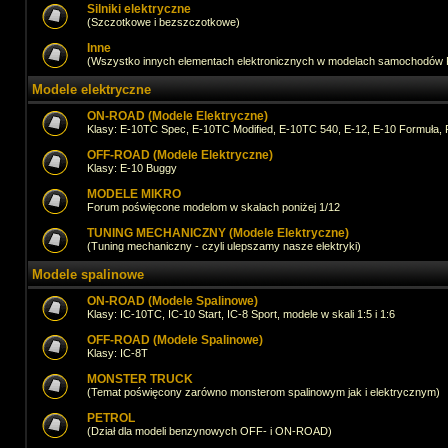
Silniki elektryczne
(Szczotkowe i bezszczotkowe)
Inne
(Wszystko innych elementach elektronicznych w modelach samochodów
Modele elektryczne
ON-ROAD (Modele Elektryczne)
Klasy: E-10TC Spec, E-10TC Modified, E-10TC 540, E-12, E-10 Formuła, 
OFF-ROAD (Modele Elektryczne)
Klasy: E-10 Buggy
MODELE MIKRO
Forum poświęcone modelom w skalach poniżej 1/12
TUNING MECHANICZNY (Modele Elektryczne)
(Tuning mechaniczny - czyli ulepszamy nasze elektryki)
Modele spalinowe
ON-ROAD (Modele Spalinowe)
Klasy: IC-10TC, IC-10 Start, IC-8 Sport, modele w skali 1:5 i 1:6
OFF-ROAD (Modele Spalinowe)
Klasy: IC-8T
MONSTER TRUCK
(Temat poświęcony zarówno monsterom spalinowym jak i elektrycznym)
PETROL
(Dział dla modeli benzynowych OFF- i ON-ROAD)