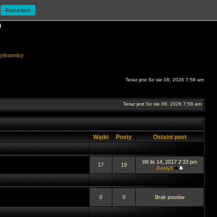
Rozumiem
O
ytkownicy
Teraz jest So sie 08, 2026 7:58 am
Teraz jest So sie 08, 2026 7:58 am
Wątki
Posty
Ostatni post
Wt lis 14, 2017 2:33 pm
17
19
Reely8
0
0
Brak postów