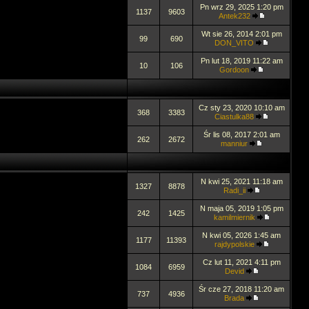
Pn wrz 29, 2025 1:20 pm
1137
9603
Antek232
Wt sie 26, 2014 2:01 pm
99
690
DON_VITO
Pn lut 18, 2019 11:22 am
10
106
Gordoon
Cz sty 23, 2020 10:10 am
368
3383
Ciastulka88
Śr lis 08, 2017 2:01 am
262
2672
manniur
N kwi 25, 2021 11:18 am
1327
8878
Radi_ii
N maja 05, 2019 1:05 pm
242
1425
kamilmiernik
N kwi 05, 2026 1:45 am
1177
11393
rajdypolskie
Cz lut 11, 2021 4:11 pm
1084
6959
Devid
Śr cze 27, 2018 11:20 am
737
4936
Brada