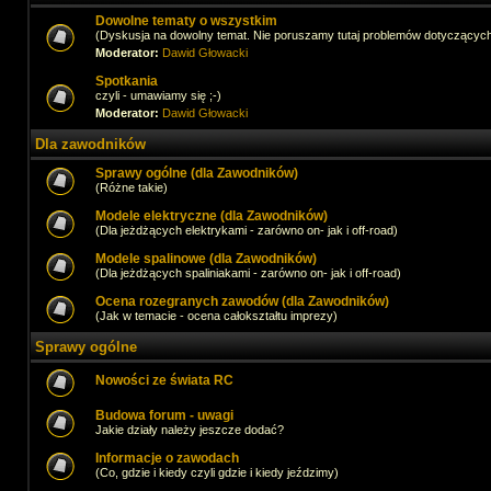
Dowolne tematy o wszystkim
(Dyskusja na dowolny temat. Nie poruszamy tutaj problemów dotyczącyc
Moderator:
Dawid Głowacki
Spotkania
czyli - umawiamy się ;-)
Moderator:
Dawid Głowacki
Dla zawodników
Sprawy ogólne (dla Zawodników)
(Różne takie)
Modele elektryczne (dla Zawodników)
(Dla jeżdżących elektrykami - zarówno on- jak i off-road)
Modele spalinowe (dla Zawodników)
(Dla jeżdżących spaliniakami - zarówno on- jak i off-road)
Ocena rozegranych zawodów (dla Zawodników)
(Jak w temacie - ocena całokształtu imprezy)
Sprawy ogólne
Nowości ze świata RC
Budowa forum - uwagi
Jakie działy należy jeszcze dodać?
Informacje o zawodach
(Co, gdzie i kiedy czyli gdzie i kiedy jeździmy)