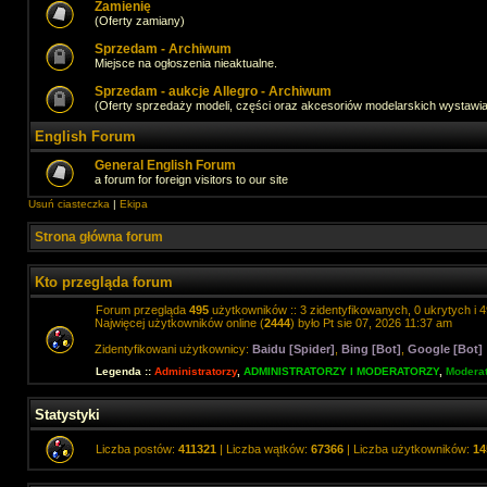
Zamienię
(Oferty zamiany)
Sprzedam - Archiwum
Miejsce na ogłoszenia nieaktualne.
Sprzedam - aukcje Allegro - Archiwum
(Oferty sprzedaży modeli, części oraz akcesoriów modelarskich wystawi
English Forum
General English Forum
a forum for foreign visitors to our site
Usuń ciasteczka
|
Ekipa
Strona główna forum
Kto przegląda forum
Forum przegląda
495
użytkowników :: 3 zidentyfikowanych, 0 ukrytych i 4
Najwięcej użytkowników online (
2444
) było Pt sie 07, 2026 11:37 am
Zidentyfikowani użytkownicy:
Baidu [Spider]
,
Bing [Bot]
,
Google [Bot]
Legenda ::
Administratorzy
,
ADMINISTRATORZY I MODERATORZY
,
Moderat
Statystyki
Liczba postów:
411321
| Liczba wątków:
67366
| Liczba użytkowników:
14