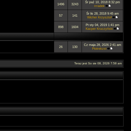
Śr paź 10, 2018 8:32 pm
1496
3243
rrradek
Śr lis 28, 2018 9:45 am
57
141
Wicher Krzysztof
Pt sty 04, 2019 1:41 pm
898
1604
Kacper Kruczyński
Cz maja 28, 2026 2:41 am
26
130
Piotrekzst
Teraz jest So sie 08, 2026 7:58 am