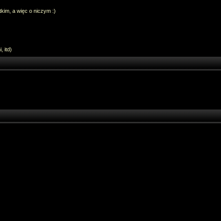
im, a więc o niczym :)
 itd)