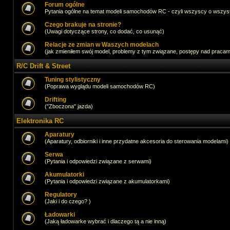
Forum ogólne
Pytania ogólne na temat modeli samochodów RC - czyli wszyscy o wszystk
Czego brakuje na stronie?
(Uwagi dotyczące strony, co dodać, co usunąć)
Relacje ze zmian w Waszych modelach
(jak zmieniłem swój model, problemy z tym związane, postępy nad pracami,
R/C Drift & Street
Tuning stylistyczny
(Poprawa wyglądu modeli samochodów RC)
Drifting
("Zboczona" jazda)
Elektronika RC
Aparatury
(Aparatury, odbiorniki i inne przydatne akcesoria do sterowania modelami)
Serwa
(Pytania i odpowiedzi związane z serwami)
Akumulatorki
(Pytania i odpowiedzi związane z akumulatorkami)
Regulatory
(Jaki i do czego? )
Ładowarki
(Jaką ładowarke wybrać i dlaczego tą a nie inną)