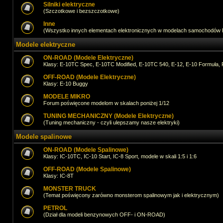
Silniki elektryczne
(Szczotkowe i bezszczotkowe)
Inne
(Wszystko innych elementach elektronicznych w modelach samochodów
Modele elektryczne
ON-ROAD (Modele Elektryczne)
Klasy: E-10TC Spec, E-10TC Modified, E-10TC 540, E-12, E-10 Formuła, 
OFF-ROAD (Modele Elektryczne)
Klasy: E-10 Buggy
MODELE MIKRO
Forum poświęcone modelom w skalach poniżej 1/12
TUNING MECHANICZNY (Modele Elektryczne)
(Tuning mechaniczny - czyli ulepszamy nasze elektryki)
Modele spalinowe
ON-ROAD (Modele Spalinowe)
Klasy: IC-10TC, IC-10 Start, IC-8 Sport, modele w skali 1:5 i 1:6
OFF-ROAD (Modele Spalinowe)
Klasy: IC-8T
MONSTER TRUCK
(Temat poświęcony zarówno monsterom spalinowym jak i elektrycznym)
PETROL
(Dział dla modeli benzynowych OFF- i ON-ROAD)