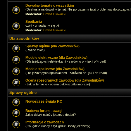
Dowolne tematy o wszystkim
(Dyskusja na dowolny temat. Nie poruszamy tutaj problemów dotyczącyc
Moderator:
Dawid Głowacki
Spotkania
czyli - umawiamy się ;-)
Moderator:
Dawid Głowacki
Dla zawodników
Sprawy ogólne (dla Zawodników)
(Różne takie)
Modele elektryczne (dla Zawodników)
(Dla jeżdżących elektrykami - zarówno on- jak i off-road)
Modele spalinowe (dla Zawodników)
(Dla jeżdżących spaliniakami - zarówno on- jak i off-road)
Ocena rozegranych zawodów (dla Zawodników)
(Jak w temacie - ocena całokształtu imprezy)
Sprawy ogólne
Nowości ze świata RC
Budowa forum - uwagi
Jakie działy należy jeszcze dodać?
Informacje o zawodach
(Co, gdzie i kiedy czyli gdzie i kiedy jeździmy)