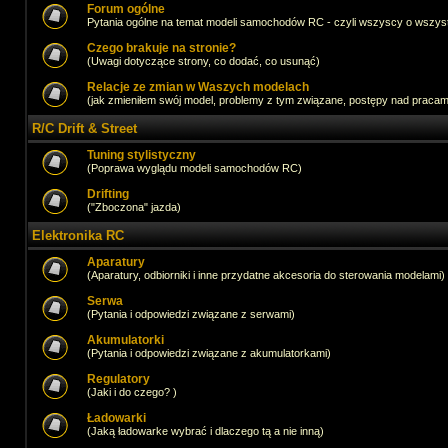
Forum ogólne
Pytania ogólne na temat modeli samochodów RC - czyli wszyscy o wszystk
Czego brakuje na stronie?
(Uwagi dotyczące strony, co dodać, co usunąć)
Relacje ze zmian w Waszych modelach
(jak zmieniłem swój model, problemy z tym związane, postępy nad pracami,
R/C Drift & Street
Tuning stylistyczny
(Poprawa wyglądu modeli samochodów RC)
Drifting
("Zboczona" jazda)
Elektronika RC
Aparatury
(Aparatury, odbiorniki i inne przydatne akcesoria do sterowania modelami)
Serwa
(Pytania i odpowiedzi związane z serwami)
Akumulatorki
(Pytania i odpowiedzi związane z akumulatorkami)
Regulatory
(Jaki i do czego? )
Ładowarki
(Jaką ładowarke wybrać i dlaczego tą a nie inną)