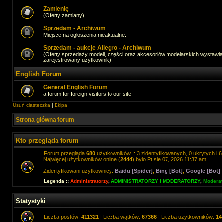
Zamienię
(Oferty zamiany)
Sprzedam - Archiwum
Miejsce na ogłoszenia nieaktualne.
Sprzedam - aukcje Allegro - Archiwum
(Oferty sprzedaży modeli, części oraz akcesoriów modelarskich wystawi
zarejestrowany użytkownik)
English Forum
General English Forum
a forum for foreign visitors to our site
Usuń ciasteczka
|
Ekipa
Strona główna forum
Kto przegląda forum
Forum przegląda
680
użytkowników :: 3 zidentyfikowanych, 0 ukrytych i 6
Najwięcej użytkowników online (
2444
) było Pt sie 07, 2026 11:37 am
Zidentyfikowani użytkownicy:
Baidu [Spider]
,
Bing [Bot]
,
Google [Bot]
Legenda ::
Administratorzy
,
ADMINISTRATORZY I MODERATORZY
,
Moderat
Statystyki
Liczba postów:
411321
| Liczba wątków:
67366
| Liczba użytkowników:
14