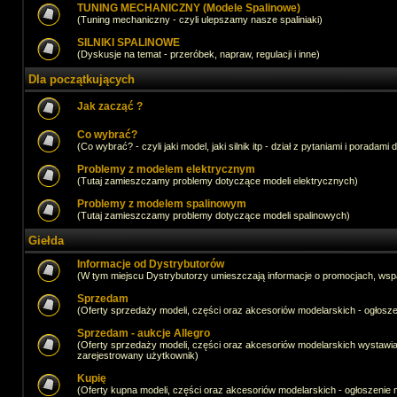
TUNING MECHANICZNY (Modele Spalinowe)
(Tuning mechaniczny - czyli ulepszamy nasze spaliniaki)
SILNIKI SPALINOWE
(Dyskusje na temat - przeróbek, napraw, regulacji i inne)
Dla początkujących
Jak zacząć ?
Co wybrać?
(Co wybrać? - czyli jaki model, jaki silnik itp - dział z pytaniami i poradami 
Problemy z modelem elektrycznym
(Tutaj zamieszczamy problemy dotyczące modeli elektrycznych)
Problemy z modelem spalinowym
(Tutaj zamieszczamy problemy dotyczące modeli spalinowych)
Giełda
Informacje od Dystrybutorów
(W tym miejscu Dystrybutorzy umieszczają informacje o promocjach, wsp
Sprzedam
(Oferty sprzedaży modeli, części oraz akcesoriów modelarskich - ogło
Sprzedam - aukcje Allegro
(Oferty sprzedaży modeli, części oraz akcesoriów modelarskich wystawi
zarejestrowany użytkownik)
Kupię
(Oferty kupna modeli, części oraz akcesoriów modelarskich - ogłoszeni