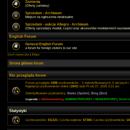
Zamienię
(Oferty zamiany)
Sprzedam - Archiwum
Miejsce na ogłoszenia nieaktualne.
Sprzedam - aukcje Allegro - Archiwum
(Oferty sprzedaży modeli, części oraz akcesoriów modelarskich wystawi
English Forum
General English Forum
a forum for foreign visitors to our site
Usuń ciasteczka
|
Ekipa
Strona główna forum
Kto przegląda forum
Forum przegląda
1088
użytkowników :: 2 zidentyfikowanych, 0 ukrytych i 
Najwięcej użytkowników online (
1843
) było Pt sie 07, 2026 3:21 am
Zidentyfikowani użytkownicy:
Baidu [Spider]
,
Bing [Bot]
Legenda ::
Administratorzy
,
ADMINISTRATORZY I MODERATORZY
,
Moderat
Statystyki
Liczba postów:
411321
| Liczba wątków:
67366
| Liczba użytkowników:
14