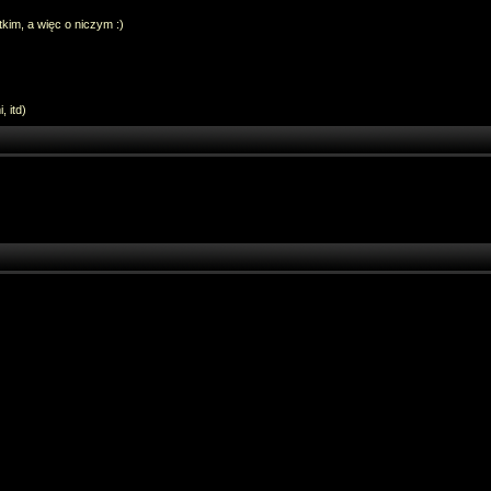
im, a więc o niczym :)
 itd)