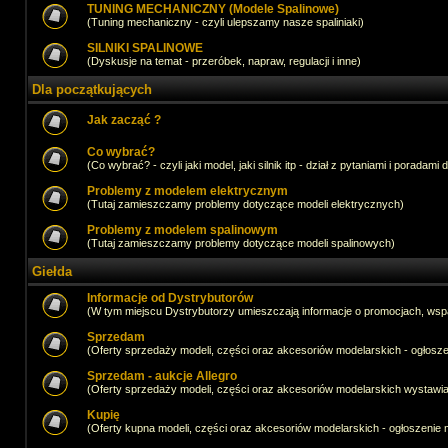
TUNING MECHANICZNY (Modele Spalinowe)
(Tuning mechaniczny - czyli ulepszamy nasze spaliniaki)
SILNIKI SPALINOWE
(Dyskusje na temat - przeróbek, napraw, regulacji i inne)
Dla początkujących
Jak zacząć ?
Co wybrać?
(Co wybrać? - czyli jaki model, jaki silnik itp - dział z pytaniami i poradami 
Problemy z modelem elektrycznym
(Tutaj zamieszczamy problemy dotyczące modeli elektrycznych)
Problemy z modelem spalinowym
(Tutaj zamieszczamy problemy dotyczące modeli spalinowych)
Giełda
Informacje od Dystrybutorów
(W tym miejscu Dystrybutorzy umieszczają informacje o promocjach, wsp
Sprzedam
(Oferty sprzedaży modeli, części oraz akcesoriów modelarskich - ogło
Sprzedam - aukcje Allegro
(Oferty sprzedaży modeli, części oraz akcesoriów modelarskich wystawi
Kupię
(Oferty kupna modeli, części oraz akcesoriów modelarskich - ogłoszeni