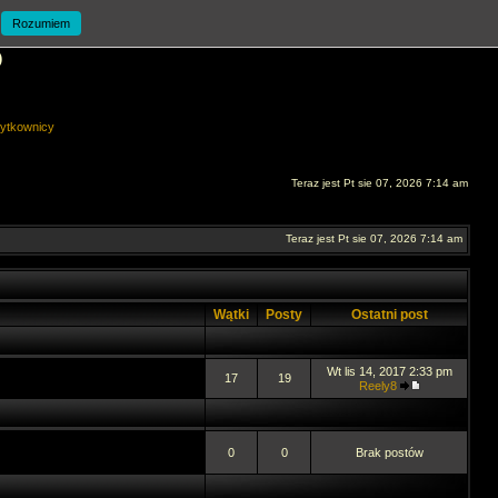
Rozumiem
O
ytkownicy
Teraz jest Pt sie 07, 2026 7:14 am
Teraz jest Pt sie 07, 2026 7:14 am
Wątki
Posty
Ostatni post
Wt lis 14, 2017 2:33 pm
17
19
Reely8
0
0
Brak postów