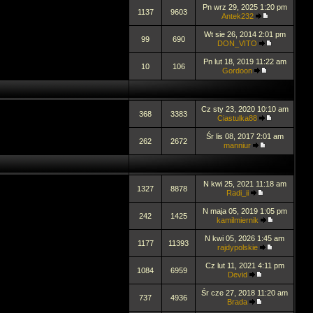
Pn wrz 29, 2025 1:20 pm
1137
9603
Antek232
Wt sie 26, 2014 2:01 pm
99
690
DON_VITO
Pn lut 18, 2019 11:22 am
10
106
Gordoon
Cz sty 23, 2020 10:10 am
368
3383
Ciastulka88
Śr lis 08, 2017 2:01 am
262
2672
manniur
N kwi 25, 2021 11:18 am
1327
8878
Radi_ii
N maja 05, 2019 1:05 pm
242
1425
kamilmiernik
N kwi 05, 2026 1:45 am
1177
11393
rajdypolskie
Cz lut 11, 2021 4:11 pm
1084
6959
Devid
Śr cze 27, 2018 11:20 am
737
4936
Brada