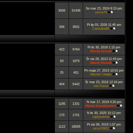
So mar 23, 2024 8:15 pm
3006
31436
serce74
Pt lip 03, 2026 11:45 am
306
3501
Ciastulka88
Pt lis 30, 2018 1:15 pm
423
9764
Maciej Nowak
Śr sie 28, 2013 11:43 pm
93
1875
Maciej Nowak
Pn maja 27, 2013 10:01 pm
25
451
Maciek Chałas
Śr mar 23, 2016 12:16 pm
404
5442
Jan Pasiut
N mar 17, 2019 4:20 pm
1185
1331
Marek Kusiakiewicz
N lis 30, 2025 10:12 pm
170
1701
rajdypolskie
Pt sie 09, 2019 1:07 pm
1122
18005
uszy19922