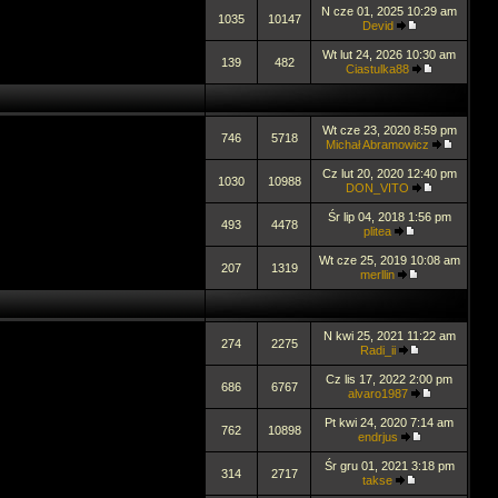
N cze 01, 2025 10:29 am
1035
10147
Devid
Wt lut 24, 2026 10:30 am
139
482
Ciastulka88
Wt cze 23, 2020 8:59 pm
746
5718
Michał Abramowicz
Cz lut 20, 2020 12:40 pm
1030
10988
DON_VITO
Śr lip 04, 2018 1:56 pm
493
4478
plitea
Wt cze 25, 2019 10:08 am
207
1319
merllin
N kwi 25, 2021 11:22 am
274
2275
Radi_ii
Cz lis 17, 2022 2:00 pm
686
6767
alvaro1987
Pt kwi 24, 2020 7:14 am
762
10898
endrjus
Śr gru 01, 2021 3:18 pm
314
2717
takse