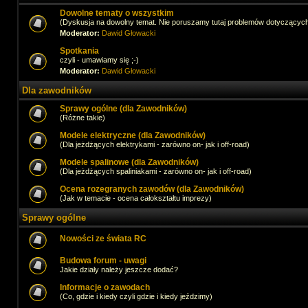
Dowolne tematy o wszystkim
(Dyskusja na dowolny temat. Nie poruszamy tutaj problemów dotyczącyc
Moderator:
Dawid Głowacki
Spotkania
czyli - umawiamy się ;-)
Moderator:
Dawid Głowacki
Dla zawodników
Sprawy ogólne (dla Zawodników)
(Różne takie)
Modele elektryczne (dla Zawodników)
(Dla jeżdżących elektrykami - zarówno on- jak i off-road)
Modele spalinowe (dla Zawodników)
(Dla jeżdżących spaliniakami - zarówno on- jak i off-road)
Ocena rozegranych zawodów (dla Zawodników)
(Jak w temacie - ocena całokształtu imprezy)
Sprawy ogólne
Nowości ze świata RC
Budowa forum - uwagi
Jakie działy należy jeszcze dodać?
Informacje o zawodach
(Co, gdzie i kiedy czyli gdzie i kiedy jeździmy)