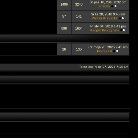
Śr paź 10, 2018 8:32 pm
1496
3243
rrradek
Śr lis 28, 2018 9:45 am
57
141
Wicher Krzysztof
Pt sty 04, 2019 1:41 pm
898
1604
Kacper Kruczyński
Cz maja 28, 2026 2:41 am
26
130
Piotrekzst
Teraz jest Pt sie 07, 2026 7:14 am