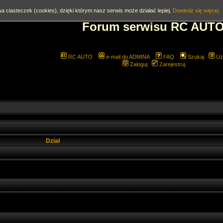
a ciasteczek (cookies), dzięki którym nasz serwis może działać lepiej.
Dowiedz się więcej
Forum serwisu RC AUT
RC AUTO
e-mail do ADMINA
FAQ
Szukaj
Uż
Zaloguj
Zarejestruj
Dział