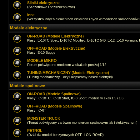
Silniki elektryczne
(Szczotkowe i bezszczotkowe)
Inne
(Wszystko innych elementach elektronicznych w modelach samochodów
Modele elektryczne
ON-ROAD (Modele Elektryczne)
Klasy: E-10TC Spec, E-10TC Modified, E-10TC 540, E-12, E-10 Formuła, 
OFF-ROAD (Modele Elektryczne)
Klasy: E-10 Buggy
MODELE MIKRO
Forum poświęcone modelom w skalach poniżej 1/12
TUNING MECHANICZNY (Modele Elektryczne)
(Tuning mechaniczny - czyli ulepszamy nasze elektryki)
Modele spalinowe
ON-ROAD (Modele Spalinowe)
Klasy: IC-10TC, IC-10 Start, IC-8 Sport, modele w skali 1:5 i 1:6
OFF-ROAD (Modele Spalinowe)
Klasy: IC-8T
MONSTER TRUCK
(Temat poświęcony zarówno monsterom spalinowym jak i elektrycznym)
PETROL
(Dział dla modeli benzynowych OFF- i ON-ROAD)