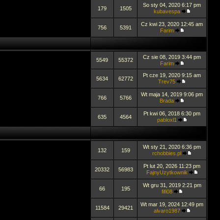
So sty 04, 2020 6:17 pm
179
1505
kubavespa
Cz kwi 23, 2020 12:45 am
756
5391
Farim
Cz sie 08, 2019 3:44 pm
5549
55372
Farim
Pt cze 19, 2020 9:15 am
5634
62772
Trev75
Wt maja 14, 2019 9:06 pm
766
5766
Brada
Pt kwi 06, 2018 6:30 pm
635
4564
pabloxl1
Wt sty 21, 2020 6:36 pm
132
159
rchobbies.pl
Pt lut 20, 2026 11:23 pm
20332
56983
FajnyUzytkownik
Wt gru 31, 2019 2:21 pm
66
195
fifi08
Wt mar 19, 2024 12:49 pm
11584
29421
alvaro1987