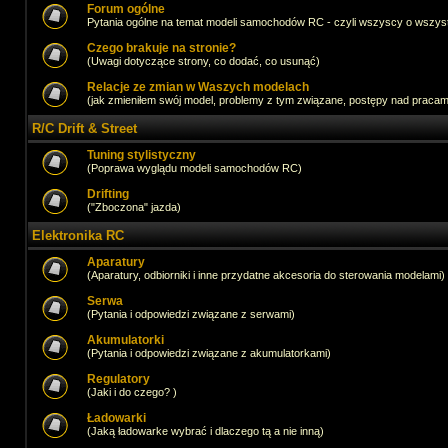
Forum ogólne
Pytania ogólne na temat modeli samochodów RC - czyli wszyscy o wszystk
Czego brakuje na stronie?
(Uwagi dotyczące strony, co dodać, co usunąć)
Relacje ze zmian w Waszych modelach
(jak zmieniłem swój model, problemy z tym związane, postępy nad pracami,
R/C Drift & Street
Tuning stylistyczny
(Poprawa wyglądu modeli samochodów RC)
Drifting
("Zboczona" jazda)
Elektronika RC
Aparatury
(Aparatury, odbiorniki i inne przydatne akcesoria do sterowania modelami)
Serwa
(Pytania i odpowiedzi związane z serwami)
Akumulatorki
(Pytania i odpowiedzi związane z akumulatorkami)
Regulatory
(Jaki i do czego? )
Ładowarki
(Jaką ładowarke wybrać i dlaczego tą a nie inną)