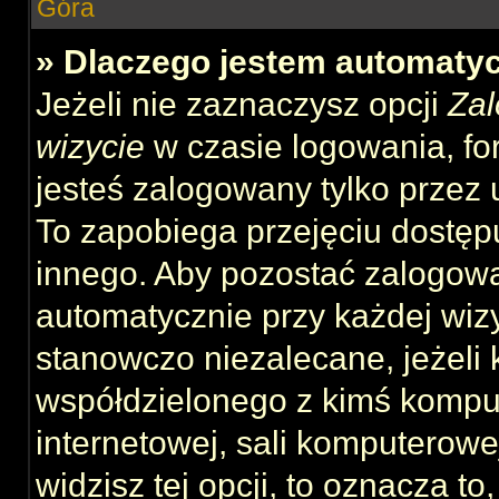
Góra
» Dlaczego jestem automat
Jeżeli nie zaznaczysz opcji
Zal
wizycie
w czasie logowania, fo
jesteś zalogowany tylko przez 
To zapobiega przejęciu dostęp
innego. Aby pozostać zalogow
automatycznie przy każdej wizy
stanowczo niezalecane, jeżeli 
współdzielonego z kimś komput
internetowej, sali komputerowej 
widzisz tej opcji, to oznacza to