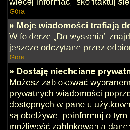
więcej informacji skontaktuj si
Góra
» Moje wiadomości trafiają d
W folderze „Do wysłania” znajd
jeszcze odczytane przez odbio
Góra
» Dostaję niechciane prywat
Możesz zablokować wybranemu
prywatnych wiadomości poprze
dostępnych w panelu użytkown
są obelżywe, poinformuj o tym 
możliwość zablokowania danem