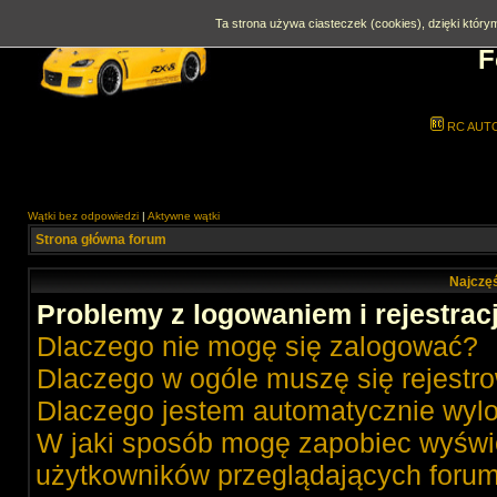
Ta strona używa ciasteczek (cookies), dzięki którym
F
RC AUT
Wątki bez odpowiedzi
|
Aktywne wątki
Strona główna forum
Najczęś
Problemy z logowaniem i rejestrac
Dlaczego nie mogę się zalogować?
Dlaczego w ogóle muszę się rejestr
Dlaczego jestem automatycznie wy
W jaki sposób mogę zapobiec wyświe
użytkowników przeglądających foru