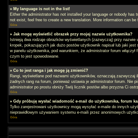
» My language is not in the list!
Either the administrator has not installed your language or nobody has t
not exist, feel free to create a new translation. More information can b
Góra
» Jak mogę wyświetlić obrazek przy mojej nazwie użytkownika?
Istnieją dwa rodzaje obrazków wyświetlanych (zazwyczaj) przy nazwie 
kropek, pokazujących jak dużo postów użytkownik napisał lub jaki jest
w panelu użytkownika, pod warunkiem, że administrator forum włączył f
czym to jest spowodowane.
Góra
» Co to jest ranga i jak mogę ją zmienić?
Rangi, wyświetlane pod nazwami użytkowników, oznaczają zazwyczaj ile 
żadnych rang na forum, ponieważ ustawia je administrator forum. Nie pis
administrator po prostu obniży Twój licznik postów albo przyzna Ci ostr
Góra
» Gdy próbuję wysłać wiadomość e-mail do użytkownika, forum ka
Tylko zarejestrowani użytkownicy mogą wysyłać e-maile do innych użytk
nieprawidłowym używaniem systemu e-maili przez anonimowych użytk
Góra