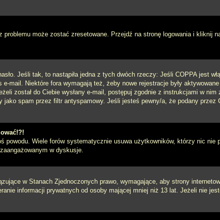
 problemu może zostać zresetowane. Przejdź na stronę logowania i kliknij n
sło. Jeśli tak, to nastąpiła jedna z tych dwóch rzeczy: Jeśli COPPA jest włą
s e-mail. Niektóre fora wymagają też, żeby nowe rejestracje były aktywowane
eżeli został do Ciebie wysłany e-mail, postępuj zgodnie z instrukcjami w ni
y jako spam przez filtr antyspamowy. Jeśli jesteś pewny/a, że podany przez C
gować!?!
goś powodu. Wiele forów systematycznie usuwa użytkowników, którzy nic nie 
iej zaangażowanym w dyskusje.
iązujące w Stanach Zjednoczonych prawo, wymagające, aby strony internetowe
anie informacji prywatnych od osoby mającej mniej niż 13 lat. Jeżeli nie je