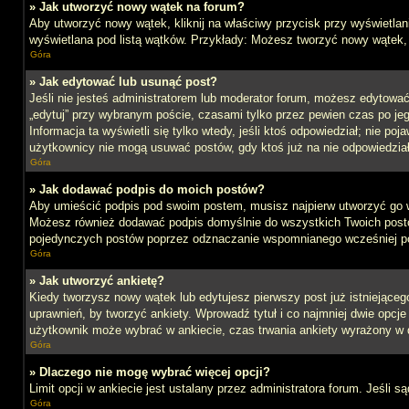
» Jak utworzyć nowy wątek na forum?
Aby utworzyć nowy wątek, kliknij na właściwy przycisk przy wyświetlan
wyświetlana pod listą wątków. Przykłady: Możesz tworzyć nowy wątek,
Góra
» Jak edytować lub usunąć post?
Jeśli nie jesteś administratorem lub moderator forum, możesz edytować 
„edytuj” przy wybranym poście, czasami tylko przez pewien czas po jego 
Informacja ta wyświetli się tylko wtedy, jeśli ktoś odpowiedział; nie po
użytkownicy nie mogą usuwać postów, gdy ktoś już na nie odpowiedział
Góra
» Jak dodawać podpis do moich postów?
Aby umieścić podpis pod swoim postem, musisz najpierw utworzyć go 
Możesz również dodawać podpis domyślnie do wszystkich Twoich postów
pojedynczych postów poprzez odznaczanie wspomnianego wcześniej pol
Góra
» Jak utworzyć ankietę?
Kiedy tworzysz nowy wątek lub edytujesz pierwszy post już istniejącego,
uprawnień, by tworzyć ankiety. Wprowadź tytuł i co najmniej dwie opcje 
użytkownik może wybrać w ankiecie, czas trwania ankiety wyrażony w 
Góra
» Dlaczego nie mogę wybrać więcej opcji?
Limit opcji w ankiecie jest ustalany przez administratora forum. Jeśli s
Góra