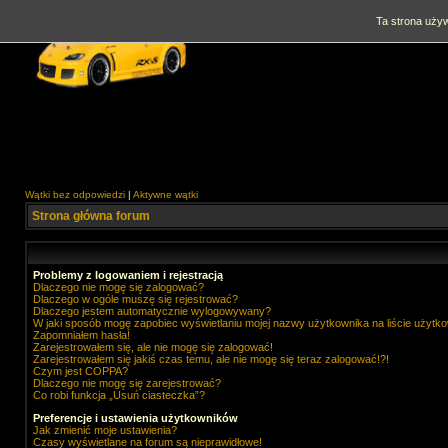
Ta strona używ
Wątki bez odpowiedzi
|
Aktywne wątki
Strona główna forum
Problemy z logowaniem i rejestracją
Dlaczego nie mogę się zalogować?
Dlaczego w ogóle muszę się rejestrować?
Dlaczego jestem automatycznie wylogowywany?
W jaki sposób mogę zapobiec wyświetlaniu mojej nazwy użytkownika na liście użytk
Zapomniałem hasła!
Zarejestrowałem się, ale nie mogę się zalogować!
Zarejestrowałem się jakiś czas temu, ale nie mogę się teraz zalogować!?!
Czym jest COPPA?
Dlaczego nie mogę się zarejestrować?
Co robi funkcja „Usuń ciasteczka”?
Preferencje i ustawienia użytkowników
Jak zmienić moje ustawienia?
Czasy wyświetlane na forum są nieprawidłowe!