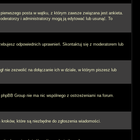
i pierwszego posta w wątku, z którym zawsze związana jest ankieta.
 moderatorzy i administratorzy mogą ją edytować lub usunąć. To
rzebujesz odpowiednich uprawnień. Skontaktuj się z moderatorem lub
 nie zezwolić na dołączanie ich w dziale, w którym piszesz lub
 i phpBB Group nie ma nic wspólnego z ostrzeżeniami na forum.
ych kroków, które są niezbędne do zgłoszenia wiadomości.