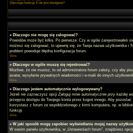
Dlaczego funkcja X nie jest dostępna?
» Dlaczego nie mogę się zalogować?
Powodów może być kilka. Po pierwsze: Czy w ogóle zarejestrowałeś się n
możesz się zalogować, to upewnij się, że Twoja nazwa użytkownika i Tw
problem powoduje błędna konfiguracja forum.
Góra
» Dlaczego w ogóle muszę się rejestrować?
Możliwe, że nie musisz, to od administratora forum zależy, czy aby pi
avatar, wysyłanie prywatnych wiadomości i e-maili do innych użytkownik
Góra
» Dlaczego jestem automatycznie wylogowywany?
Jeżeli nie zaznaczysz opcji
Zaloguj mnie automatycznie przy każdej wi
przejęciu dostępu do Twojego konta przez kogoś innego. Aby pozostać 
korzystasz z forum ze współdzielonego z kimś komputera, np. w bibliotec
funkcję.
Góra
» W jaki sposób mogę zapobiec wyświetlaniu mojej nazwy użytkow
W swoim panelu użytkownika, w „Ustawieniach forum”, znajdziesz opc