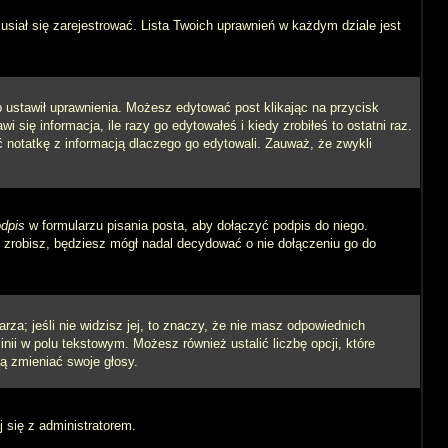
siał się zarejestrować. Lista Twoich uprawnień w każdym dziale jest
ób ustawił uprawnienia. Możesz edytować post klikając na przycisk
się informacja, ile razy go edytowałeś i kiedy zrobiłeś to ostatni raz.
wić notatkę z informacją dlaczego go edytowali. Zauważ, że zwykli
dpis
w formularzu pisania posta, aby dołączyć podpis do niego.
zrobisz, będziesz mógł nadal decydować o nie dołączeniu go do
rza; jeśli nie widzisz jej, to znaczy, że nie masz odpowiednich
inii w polu tekstowym. Możesz również ustalić liczbę opcji, które
ą zmieniać swoje głosy.
j się z administratorem.