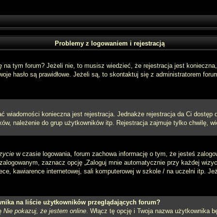
Problemy z logowaniem i rejestracją
a tym forum? Jeżeli nie, to musisz wiedzieć, że rejestracja jest konieczna, 
oje hasło są prawidłowe. Jeżeli są, to skontaktuj się z administratorem foru
sać wiadomości konieczna jest rejestracja. Jednakże rejestracja da Ci dostęp
ów, należenie do grup użytkowników itp. Rejestracja zajmuje tylko chwilę, wi
zycie
w czasie logowania, forum zachowa informację o tym, że jesteś zalogo
zalogowanym, zaznacz opcję „Zaloguj mnie automatycznie przy każdej wizycie
e, kawiarence internetowej, sali komputerowej w szkole / na uczelni itp. Jeżel
nika na liście użytkowników przeglądających forum?
ję
Nie pokazuj, że jestem online
. Włącz tę opcję i Twoja nazwa użytkownika bę