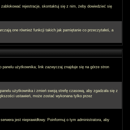
 zablokować rejestracje, skontaktuj się z nim, żeby dowiedzieć się
zają one również funkcji takich jak pamiętanie co przeczytałeś, a
 panelu użytkownika; link zazwyczaj znajduje się na górze stron
o panelu użytkownika i zmień swoją strefę czasową, aby zgadzała się z
iększości ustawień, może zostać wykonana tylko przez
 serwera jest nieprawidłowy. Poinformuj o tym administratora, aby