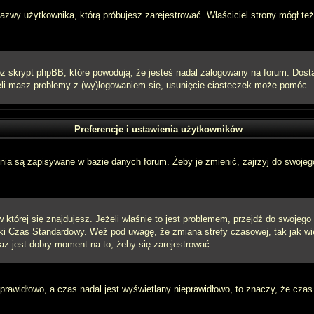
 nazwy użytkownika, którą próbujesz zarejestrować. Właściciel strony mógł też
 skrypt phpBB, które powodują, że jesteś nadal zalogowany na forum. Dostarc
eżeli masz problemy z (wy)logowaniem się, usunięcie ciasteczek może pomóc.
Preferencje i ustawienia użytkowników
ia są zapisywane w bazie danych forum. Żeby je zmienić, zajrzyj do swojego
w której się znajdujesz. Jeżeli właśnie to jest problemem, przejdź do swojeg
ki Czas Standardowy. Weź pod uwagę, że zmiana strefy czasowej, tak jak w
raz jest dobry moment na to, żeby się zarejestrować.
 prawidłowo, a czas nadal jest wyświetlany nieprawidłowo, to znaczy, że czas