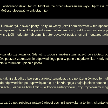
iu wybranego działu forum. Możliwe, że przed utworzeniem wątku będziesz mu
 Możesz głosować w ankietach itp.
i usuwać tylko swoje posty i to tylko wtedy, jeżeli administrator w ten spos
napisaniu. Jeżeli ktoś już odpowiedział na ten post, pod Twoim postem pojawi 
jawi się jeśli moderator lub administrator edytował post, choć oni mogą zosta
.
w panelu użytkownika. Gdy już to zrobisz, możesz zaznaczyć pole
Dołącz po
, poprzez zaznaczenie odpowiedniego pola w panelu użytkownika. Kiedy to 
a w formularzu pisania posta.
 kliknij zakładkę „Tworzenie ankiety” znajdującą się poniżej głównego formula
do odpowiednich pól, upewniając się, że każda opcja znajduje się w osobnej l
dniach (0 oznacza brak limitu) i w końcu zadecydować, czy użytkownicy mog
ądzisz, że potrzebujesz wstawić więcej opcji niż pozwala na to limit, skontaktu