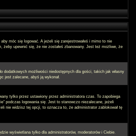
aby móc się logować. A jeżeli się zarejestrowałeś i mimo to nie
m, żeby upewnić się, że nie zostałeś zbanowany. Jest też możliwe, że
 do dodatkowych możliwości niedostępnych dla gości, takich jak własny
ęc jest zalecane, abyś ją wykonał.
wany tylko przez ustawiony przez administratora czas. To zapobiega
” podczas logowania się. Jest to stanowczo niezalecane, jeżeli
i nie widzisz tej opcji, to oznacza to, że administrator zablokował tę
dzie wyświetlana tylko dla administratorów, moderatorów i Ciebie.