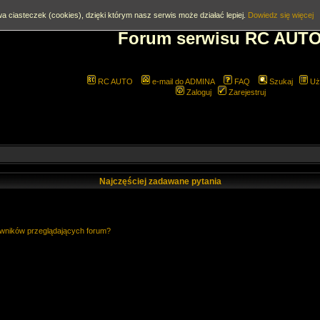
a ciasteczek (cookies), dzięki którym nasz serwis może działać lepiej.
Dowiedz się więcej
Forum serwisu RC AUT
RC AUTO
e-mail do ADMINA
FAQ
Szukaj
Uż
Zaloguj
Zarejestruj
Najczęściej zadawane pytania
owników przeglądających forum?