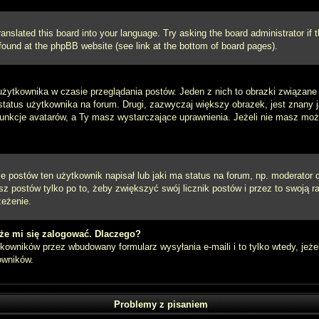
ranslated this board into your language. Try asking the board administrator if
e found at the phpBB website (see link at the bottom of board pages).
użytkownika w czasie przeglądania postów. Jeden z nich to obrazki związan
 status użytkownika na forum. Drugi, zazwyczaj większy obrazek, jest znany 
unkcje avatarów, a Ty masz wystarczające uprawnienia. Jeżeli nie masz możli
postów ten użytkownik napisał lub jaki ma status na forum, np. moderator c
z postów tylko po to, żeby zwiększyć swój licznik postów i przez to swoją ra
zeżenie.
że mi się zalogować. Dlaczego?
owników przez wbudowany formularz wysyłania e-maili i to tylko wtedy, jeżel
owników.
Problemy z pisaniem