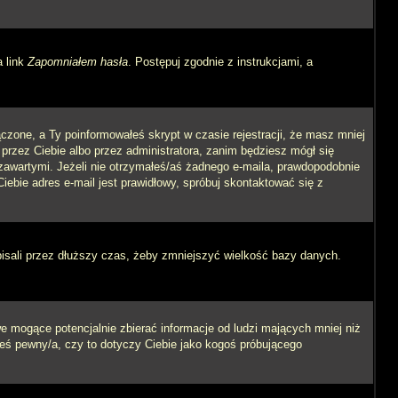
a link
Zapomniałem hasła
. Postępuj zgodnie z instrukcjami, a
czone, a Ty poinformowałeś skrypt w czasie rejestracji, że masz mniej
 przez Ciebie albo przez administratora, zanim będziesz mógł się
m zawartymi. Jeżeli nie otrzymałeś/aś żadnego e-maila, prawdopodobnie
iebie adres e-mail jest prawidłowy, spróbuj skontaktować się z
pisali przez dłuższy czas, żeby zmniejszyć wielkość bazy danych.
 mogące potencjalnie zbierać informacje od ludzi mających mniej niż
steś pewny/a, czy to dotyczy Ciebie jako kogoś próbującego