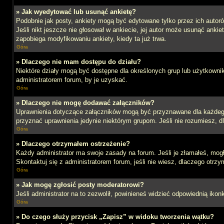
» Jak wyedytować lub usunąć ankietę?
Podobnie jak posty, ankiety mogą być edytowane tylko przez ich autoró
Jeśli nikt jeszcze nie głosował w ankiecie, jej autor może usunąć ankie
zapobiega modyfikowaniu ankiety, kiedy ta już trwa.
Góra
» Dlaczego nie mam dostępu do działu?
Niektóre działy mogą być dostępne dla określonych grup lub użytkowni
administratorem forum, by je uzyskać.
Góra
» Dlaczego nie mogę dodawać załączników?
Uprawnienia dotyczące załączników mogą być przyznawane dla każdego d
przyznać uprawnienia jedynie niektórym grupom. Jeśli nie rozumiesz, d
Góra
» Dlaczego otrzymałem ostrzeżenie?
Każdy administrator ma swoje zasady na forum. Jeśli je złamałeś, mog
Skontaktuj się z administratorem forum, jeśli nie wiesz, dlaczego otrzy
Góra
» Jak mogę zgłosić posty moderatorowi?
Jeśli administrator na to zezwolił, powinieneś widzieć odpowiednią ikon
Góra
» Do czego służy przycisk „Zapisz” w widoku tworzenia wątku?