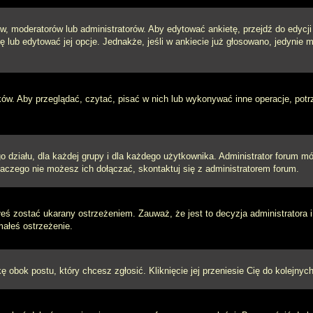
w, moderatorów lub administratorów. Aby edytować ankietę, przejdź do edycj
tę lub edytować jej opcje. Jednakże, jeśli w ankiecie już głosowano, jedynie
ków. Aby przeglądać, czytać, pisać w nich lub wykonywać inne operacje, pot
ziału, dla każdej grupy i dla każdego użytkownika. Administrator forum mógł
laczego nie możesz ich dołączać, skontaktuj się z administratorem forum.
łeś zostać ukarany ostrzeżeniem. Zauważ, że jest to decyzja administratora
małeś ostrzeżenie.
kę obok postu, który chcesz zgłosić. Kliknięcie jej przeniesie Cię do kolejn