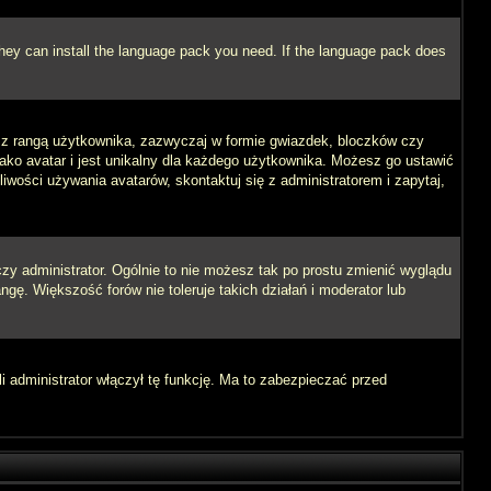
 they can install the language pack you need. If the language pack does
e z rangą użytkownika, zazwyczaj w formie gwiazdek, bloczków czy
jako avatar i jest unikalny dla każdego użytkownika. Możesz go ustawić
wości używania avatarów, skontaktuj się z administratorem i zapytaj,
zy administrator. Ogólnie to nie możesz tak po prostu zmienić wyglądu
ngę. Większość forów nie toleruje takich działań i moderator lub
i administrator włączył tę funkcję. Ma to zabezpieczać przed