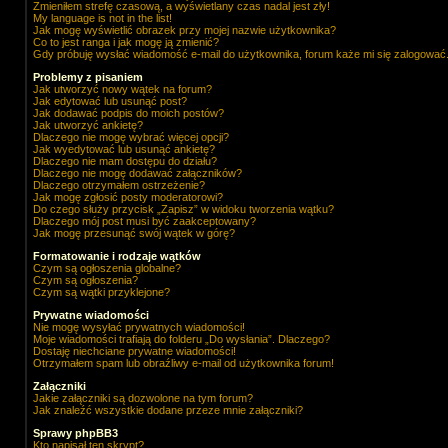
Zmieniłem strefę czasową, a wyświetlany czas nadal jest zły!
My language is not in the list!
Jak mogę wyświetlić obrazek przy mojej nazwie użytkownika?
Co to jest ranga i jak mogę ją zmienić?
Gdy próbuję wysłać wiadomość e-mail do użytkownika, forum każe mi się zalogować
Problemy z pisaniem
Jak utworzyć nowy wątek na forum?
Jak edytować lub usunąć post?
Jak dodawać podpis do moich postów?
Jak utworzyć ankietę?
Dlaczego nie mogę wybrać więcej opcji?
Jak wyedytować lub usunąć ankietę?
Dlaczego nie mam dostępu do działu?
Dlaczego nie mogę dodawać załączników?
Dlaczego otrzymałem ostrzeżenie?
Jak mogę zgłosić posty moderatorowi?
Do czego służy przycisk „Zapisz” w widoku tworzenia wątku?
Dlaczego mój post musi być zaakceptowany?
Jak mogę przesunąć swój wątek w górę?
Formatowanie i rodzaje wątków
Czym są ogłoszenia globalne?
Czym są ogłoszenia?
Czym są wątki przyklejone?
Prywatne wiadomości
Nie mogę wysyłać prywatnych wiadomości!
Moje wiadomości trafiają do folderu „Do wysłania”. Dlaczego?
Dostaję niechciane prywatne wiadomości!
Otrzymałem spam lub obraźliwy e-mail od użytkownika forum!
Załączniki
Jakie załączniki są dozwolone na tym forum?
Jak znaleźć wszystkie dodane przeze mnie załączniki?
Sprawy phpBB3
Kto napisał ten skrypt?