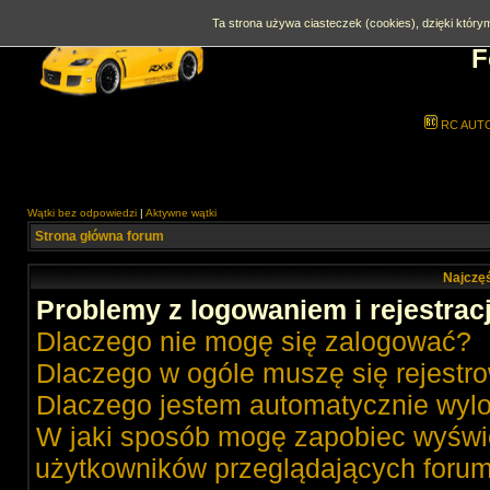
Ta strona używa ciasteczek (cookies), dzięki którym
F
RC AUT
Wątki bez odpowiedzi
|
Aktywne wątki
Strona główna forum
Najczęś
Problemy z logowaniem i rejestrac
Dlaczego nie mogę się zalogować?
Dlaczego w ogóle muszę się rejestr
Dlaczego jestem automatycznie wy
W jaki sposób mogę zapobiec wyświe
użytkowników przeglądających foru