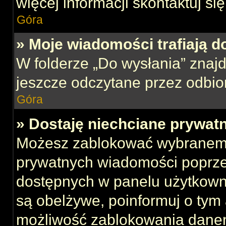
więcej informacji skontaktuj si
Góra
» Moje wiadomości trafiają d
W folderze „Do wysłania” znajd
jeszcze odczytane przez odbio
Góra
» Dostaję niechciane prywat
Możesz zablokować wybranemu
prywatnych wiadomości poprze
dostępnych w panelu użytkown
są obelżywe, poinformuj o tym 
możliwość zablokowania danem