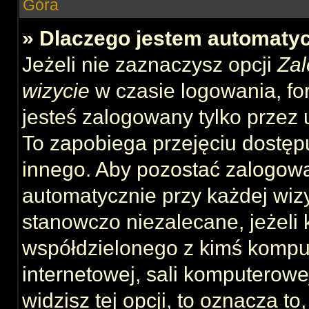
Góra
» Dlaczego jestem automat
Jeżeli nie zaznaczysz opcji
Zal
wizycie
w czasie logowania, fo
jesteś zalogowany tylko przez 
To zapobiega przejęciu dostęp
innego. Aby pozostać zalogow
automatycznie przy każdej wizy
stanowczo niezalecane, jeżeli 
współdzielonego z kimś komput
internetowej, sali komputerowej 
widzisz tej opcji, to oznacza to