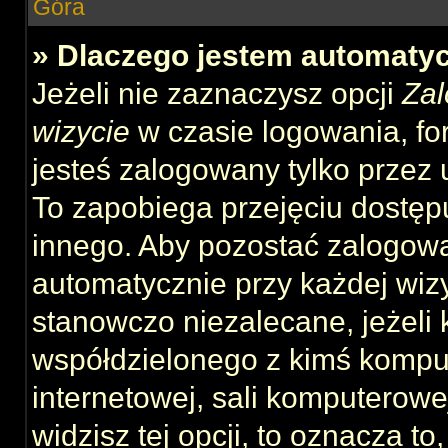
Góra
» Dlaczego jestem automat
Jeżeli nie zaznaczysz opcji
Zal
wizycie
w czasie logowania, fo
jesteś zalogowany tylko przez 
To zapobiega przejęciu dostęp
innego. Aby pozostać zalogow
automatycznie przy każdej wizy
stanowczo niezalecane, jeżeli 
współdzielonego z kimś komput
internetowej, sali komputerowej 
widzisz tej opcji, to oznacza to