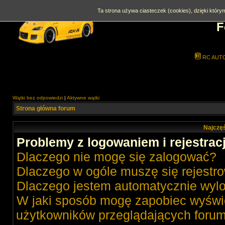
Ta strona używa ciasteczek (cookies), dzięki którym
F
RC AUT
Wątki bez odpowiedzi
|
Aktywne wątki
Strona główna forum
Najczęś
Problemy z logowaniem i rejestrac
Dlaczego nie mogę się zalogować?
Dlaczego w ogóle muszę się rejestr
Dlaczego jestem automatycznie wy
W jaki sposób mogę zapobiec wyświe
użytkowników przeglądających foru