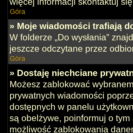
więcej informacji skontaktuj si
Góra
» Moje wiadomości trafiają d
W folderze „Do wysłania” znajd
jeszcze odczytane przez odbio
Góra
» Dostaję niechciane prywat
Możesz zablokować wybranemu
prywatnych wiadomości poprze
dostępnych w panelu użytkown
są obelżywe, poinformuj o tym 
możliwość zablokowania danem