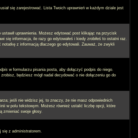
siał się zarejestrować. Lista Twoich uprawnień w każdym dziale jest
ób ustawił uprawnienia. Możesz edytować post klikając na przycisk
się informacja, ile razy go edytowałeś i kiedy zrobiłeś to ostatni raz.
wić notatkę z informacją dlaczego go edytowali. Zauważ, że zwykli
dpis
w formularzu pisania posta, aby dołączyć podpis do niego.
zrobisz, będziesz mógł nadal decydować o nie dołączeniu go do
rza; jeśli nie widzisz jej, to znaczy, że nie masz odpowiednich
inii w polu tekstowym. Możesz również ustalić liczbę opcji, które
ą zmieniać swoje głosy.
j się z administratorem.