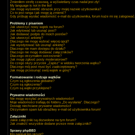
Zmieniłem strefę czasową, a wyświetlany czas nadal jest zły!
My language is not in the list!
Jak mogę wyświetlić obrazek przy mojej nazwie użytkownika?
Co to jest ranga i jak mogę ją zmienić?
Gdy próbuję wysłać wiadomość e-mail do użytkownika, forum każe mi się zalogować
Problemy z pisaniem
Jak utworzyć nowy wątek na forum?
Jak edytować lub usunąć post?
Jak dodawać podpis do moich postów?
Jak utworzyć ankietę?
Dlaczego nie mogę wybrać więcej opcji?
Jak wyedytować lub usunąć ankietę?
Dlaczego nie mam dostępu do działu?
Dlaczego nie mogę dodawać załączników?
Dlaczego otrzymałem ostrzeżenie?
Jak mogę zgłosić posty moderatorowi?
Do czego służy przycisk „Zapisz” w widoku tworzenia wątku?
Dlaczego mój post musi być zaakceptowany?
Jak mogę przesunąć swój wątek w górę?
Formatowanie i rodzaje wątków
Czym są ogłoszenia globalne?
Czym są ogłoszenia?
Czym są wątki przyklejone?
Prywatne wiadomości
Nie mogę wysyłać prywatnych wiadomości!
Moje wiadomości trafiają do folderu „Do wysłania”. Dlaczego?
Dostaję niechciane prywatne wiadomości!
Otrzymałem spam lub obraźliwy e-mail od użytkownika forum!
Załączniki
Jakie załączniki są dozwolone na tym forum?
Jak znaleźć wszystkie dodane przeze mnie załączniki?
Sprawy phpBB3
Kto napisał ten skrypt?