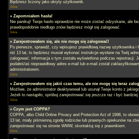
Będziesz liczony jako ukryty użytkownik.
Góra
» Zapomniałem hasła!
Nie panikuj! Twoje hasło wprawdzie nie może zostać odzyskane, ale bez
prawdopodobnie niedługo znów będziesz mógł się zalogować.
Góra
» Zarejestrowałem się, ale nie mogę się zalogować!
Po pierwsze, sprawdź, czy wpisujesz prawidłową nazwę użytkownika i ha
niż 13 lat, to będziesz musiał wykonać instrukcje wysłane na Twój adre
zalogować; informacja o tym została wyświetlona podczas rejestracji. J
podałeś/aś nieprawidłowy adres e-mail lub e-mail został zaklasyfikowan
administratorem.
Góra
» Zarejestrowałem się jakiś czas temu, ale nie mogę się teraz zalo
Możliwe, że administrator deaktywował lub usunął Twoje konto z jakie
Jeżeli to nastąpiło, spróbuj zarejestrować się jeszcze raz i być bardz
Góra
» Czym jest COPPA?
COPPA, albo Child Online Privacy and Protection Act of 1998, to obow
13 lat, miały piśmienną zgodę rodziców lub prawnych opiekunów na zbier
zarejestrować się na stronie WWW, skontaktuj się z prawnikiem.
Góra