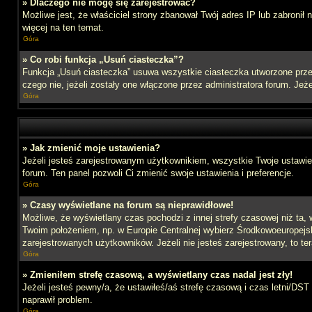
» Dlaczego nie mogę się zarejestrować?
Możliwe jest, że właściciel strony zbanował Twój adres IP lub zabronił
więcej na ten temat.
Góra
» Co robi funkcja „Usuń ciasteczka”?
Funkcja „Usuń ciasteczka” usuwa wszystkie ciasteczka utworzone przez
czego nie, jeżeli zostały one włączone przez administratora forum. J
Góra
» Jak zmienić moje ustawienia?
Jeżeli jesteś zarejestrowanym użytkownikiem, wszystkie Twoje ustawien
forum. Ten panel pozwoli Ci zmienić swoje ustawienia i preferencje.
Góra
» Czasy wyświetlane na forum są nieprawidłowe!
Możliwe, że wyświetlany czas pochodzi z innej strefy czasowej niż ta, 
Twoim położeniem, np. w Europie Centralnej wybierz Środkowoeuropejs
zarejestrowanych użytkowników. Jeżeli nie jesteś zarejestrowany, to te
Góra
» Zmieniłem strefę czasową, a wyświetlany czas nadal jest zły!
Jeżeli jesteś pewny/a, że ustawiłeś/aś strefę czasową i czas letni/DST
naprawił problem.
Góra