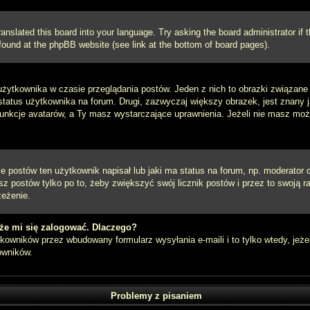
ranslated this board into your language. Try asking the board administrator if
e found at the phpBB website (see link at the bottom of board pages).
użytkownika w czasie przeglądania postów. Jeden z nich to obrazki związan
 status użytkownika na forum. Drugi, zazwyczaj większy obrazek, jest znany 
unkcje avatarów, a Ty masz wystarczające uprawnienia. Jeżeli nie masz możli
postów ten użytkownik napisał lub jaki ma status na forum, np. moderator c
z postów tylko po to, żeby zwiększyć swój licznik postów i przez to swoją ra
zeżenie.
że mi się zalogować. Dlaczego?
owników przez wbudowany formularz wysyłania e-maili i to tylko wtedy, jeżel
owników.
Problemy z pisaniem