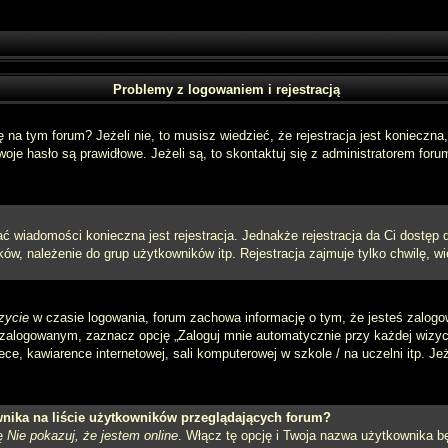
Problemy z logowaniem i rejestracją
a tym forum? Jeżeli nie, to musisz wiedzieć, że rejestracja jest konieczna, 
oje hasło są prawidłowe. Jeżeli są, to skontaktuj się z administratorem foru
sać wiadomości konieczna jest rejestracja. Jednakże rejestracja da Ci dostęp
ów, należenie do grup użytkowników itp. Rejestracja zajmuje tylko chwilę, wi
zycie
w czasie logowania, forum zachowa informację o tym, że jesteś zalogo
zalogowanym, zaznacz opcję „Zaloguj mnie automatycznie przy każdej wizycie
e, kawiarence internetowej, sali komputerowej w szkole / na uczelni itp. Jeżel
nika na liście użytkowników przeglądających forum?
ję
Nie pokazuj, że jestem online
. Włącz tę opcję i Twoja nazwa użytkownika bę