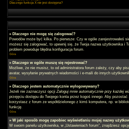
Dlaczego funkcja X nie jest dostępna?
» Dlaczego nie mogę się zalogować?
Powodów może być kilka. Po pierwsze: Czy w ogóle zarejestrowałeś się n
możesz się zalogować, to upewnij się, że Twoja nazwa użytkownika i Tw
problem powoduje błędna konfiguracja forum.
Góra
» Dlaczego w ogóle muszę się rejestrować?
Możliwe, że nie musisz, to od administratora forum zależy, czy aby pi
avatar, wysyłanie prywatnych wiadomości i e-maili do innych użytkownik
Góra
» Dlaczego jestem automatycznie wylogowywany?
Jeżeli nie zaznaczysz opcji
Zaloguj mnie automatycznie przy każdej wi
przejęciu dostępu do Twojego konta przez kogoś innego. Aby pozostać 
korzystasz z forum ze współdzielonego z kimś komputera, np. w bibliotec
funkcję.
Góra
» W jaki sposób mogę zapobiec wyświetlaniu mojej nazwy użytkow
W swoim panelu użytkownika, w „Ustawieniach forum”, znajdziesz opc