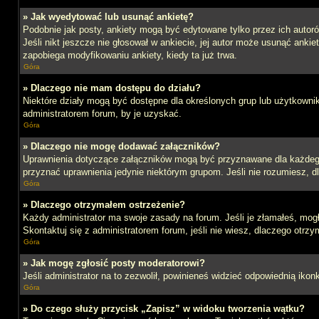
» Jak wyedytować lub usunąć ankietę?
Podobnie jak posty, ankiety mogą być edytowane tylko przez ich autoró
Jeśli nikt jeszcze nie głosował w ankiecie, jej autor może usunąć ankie
zapobiega modyfikowaniu ankiety, kiedy ta już trwa.
Góra
» Dlaczego nie mam dostępu do działu?
Niektóre działy mogą być dostępne dla określonych grup lub użytkowni
administratorem forum, by je uzyskać.
Góra
» Dlaczego nie mogę dodawać załączników?
Uprawnienia dotyczące załączników mogą być przyznawane dla każdego d
przyznać uprawnienia jedynie niektórym grupom. Jeśli nie rozumiesz, d
Góra
» Dlaczego otrzymałem ostrzeżenie?
Każdy administrator ma swoje zasady na forum. Jeśli je złamałeś, mog
Skontaktuj się z administratorem forum, jeśli nie wiesz, dlaczego otrzy
Góra
» Jak mogę zgłosić posty moderatorowi?
Jeśli administrator na to zezwolił, powinieneś widzieć odpowiednią ikon
Góra
» Do czego służy przycisk „Zapisz” w widoku tworzenia wątku?