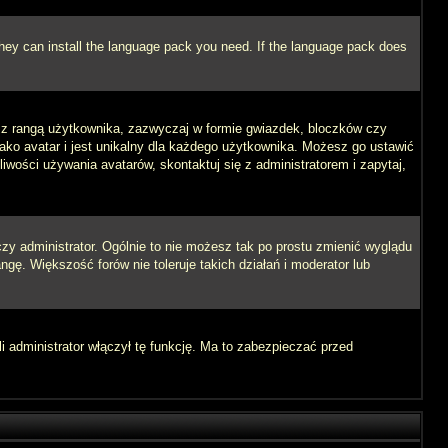
 they can install the language pack you need. If the language pack does
e z rangą użytkownika, zazwyczaj w formie gwiazdek, bloczków czy
jako avatar i jest unikalny dla każdego użytkownika. Możesz go ustawić
wości używania avatarów, skontaktuj się z administratorem i zapytaj,
zy administrator. Ogólnie to nie możesz tak po prostu zmienić wyglądu
ngę. Większość forów nie toleruje takich działań i moderator lub
i administrator włączył tę funkcję. Ma to zabezpieczać przed