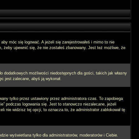
aby móc się logować. A jeżeli się zarejestrowałeś i mimo to nie
m, żeby upewnić się, że nie zostałeś zbanowany. Jest też możliwe, że
 do dodatkowych możliwości niedostępnych dla gości, takich jak własny
ęc jest zalecane, abyś ją wykonał.
wany tylko przez ustawiony przez administratora czas. To zapobiega
” podczas logowania się. Jest to stanowczo niezalecane, jeżeli
i nie widzisz tej opcji, to oznacza to, że administrator zablokował tę
dzie wyświetlana tylko dla administratorów, moderatorów i Ciebie.