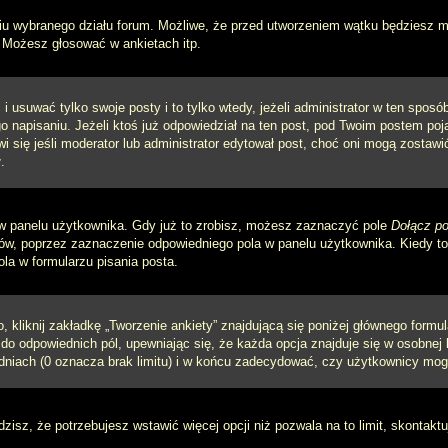
iu wybranego działu forum. Możliwe, że przed utworzeniem wątku będziesz mu
 Możesz głosować w ankietach itp.
i usuwać tylko swoje posty i to tylko wtedy, jeżeli administrator w ten spos
napisaniu. Jeżeli ktoś już odpowiedział na ten post, pod Twoim postem pojawi 
jawi się jeśli moderator lub administrator edytował post, choć oni mogą zosta
.
w panelu użytkownika. Gdy już to zrobisz, możesz zaznaczyć pole
Dołącz po
, poprzez zaznaczenie odpowiedniego pola w panelu użytkownika. Kiedy to 
a w formularzu pisania posta.
 kliknij zakładkę „Tworzenie ankiety” znajdującą się poniżej głównego formula
do odpowiednich pól, upewniając się, że każda opcja znajduje się w osobnej l
dniach (0 oznacza brak limitu) i w końcu zadecydować, czy użytkownicy mog
ądzisz, że potrzebujesz wstawić więcej opcji niż pozwala na to limit, skontaktu