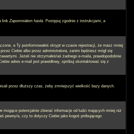
a link
Zapomniałem hasła
. Postępuj zgodnie z instrukcjami, a
czone, a Ty poinformowałeś skrypt w czasie rejestracji, że masz mniej
 przez Ciebie albo przez administratora, zanim będziesz mógł się
m zawartymi. Jeżeli nie otrzymałeś/aś żadnego e-maila, prawdopodobnie
iebie adres e-mail jest prawidłowy, spróbuj skontaktować się z
pisali przez dłuższy czas, żeby zmniejszyć wielkość bazy danych.
 mogące potencjalnie zbierać informacje od ludzi mających mniej niż
steś pewny/a, czy to dotyczy Ciebie jako kogoś próbującego