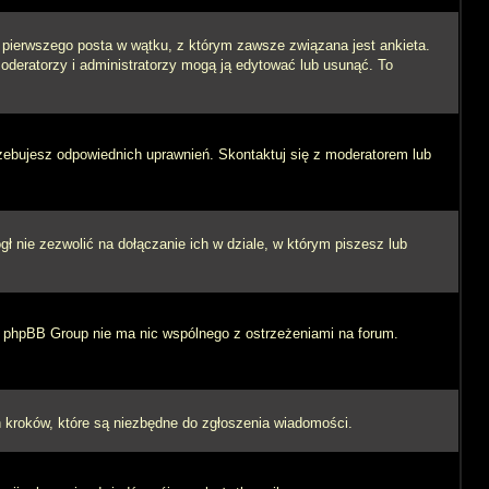
i pierwszego posta w wątku, z którym zawsze związana jest ankieta.
 moderatorzy i administratorzy mogą ją edytować lub usunąć. To
rzebujesz odpowiednich uprawnień. Skontaktuj się z moderatorem lub
 nie zezwolić na dołączanie ich w dziale, w którym piszesz lub
 i phpBB Group nie ma nic wspólnego z ostrzeżeniami na forum.
ych kroków, które są niezbędne do zgłoszenia wiadomości.