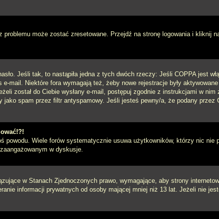
 problemu może zostać zresetowane. Przejdź na stronę logowania i kliknij n
sło. Jeśli tak, to nastąpiła jedna z tych dwóch rzeczy: Jeśli COPPA jest włą
s e-mail. Niektóre fora wymagają też, żeby nowe rejestracje były aktywowane
eżeli został do Ciebie wysłany e-mail, postępuj zgodnie z instrukcjami w ni
y jako spam przez filtr antyspamowy. Jeśli jesteś pewny/a, że podany przez C
gować!?!
goś powodu. Wiele forów systematycznie usuwa użytkowników, którzy nic nie 
iej zaangażowanym w dyskusje.
iązujące w Stanach Zjednoczonych prawo, wymagające, aby strony internetowe
anie informacji prywatnych od osoby mającej mniej niż 13 lat. Jeżeli nie je