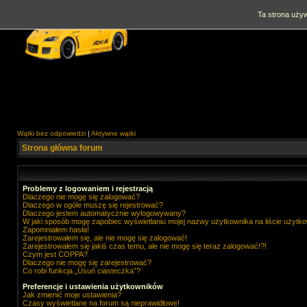
Ta strona używ
Wątki bez odpowiedzi
|
Aktywne wątki
Strona główna forum
Problemy z logowaniem i rejestracją
Dlaczego nie mogę się zalogować?
Dlaczego w ogóle muszę się rejestrować?
Dlaczego jestem automatycznie wylogowywany?
W jaki sposób mogę zapobiec wyświetlaniu mojej nazwy użytkownika na liście użytk
Zapomniałem hasła!
Zarejestrowałem się, ale nie mogę się zalogować!
Zarejestrowałem się jakiś czas temu, ale nie mogę się teraz zalogować!?!
Czym jest COPPA?
Dlaczego nie mogę się zarejestrować?
Co robi funkcja „Usuń ciasteczka”?
Preferencje i ustawienia użytkowników
Jak zmienić moje ustawienia?
Czasy wyświetlane na forum są nieprawidłowe!