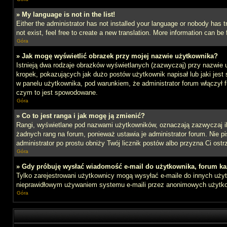
» My language is not in the list!
Either the administrator has not installed your language or nobody has t
not exist, feel free to create a new translation. More information can b
Góra
» Jak mogę wyświetlić obrazek przy mojej nazwie użytkownika?
Istnieją dwa rodzaje obrazków wyświetlanych (zazwyczaj) przy nazwie 
kropek, pokazujących jak dużo postów użytkownik napisał lub jaki jest
w panelu użytkownika, pod warunkiem, że administrator forum włączył f
czym to jest spowodowane.
Góra
» Co to jest ranga i jak mogę ją zmienić?
Rangi, wyświetlane pod nazwami użytkowników, oznaczają zazwyczaj ile 
żadnych rang na forum, ponieważ ustawia je administrator forum. Nie pis
administrator po prostu obniży Twój licznik postów albo przyzna Ci ostr
Góra
» Gdy próbuję wysłać wiadomość e-mail do użytkownika, forum ka
Tylko zarejestrowani użytkownicy mogą wysyłać e-maile do innych użytk
nieprawidłowym używaniem systemu e-maili przez anonimowych użytk
Góra