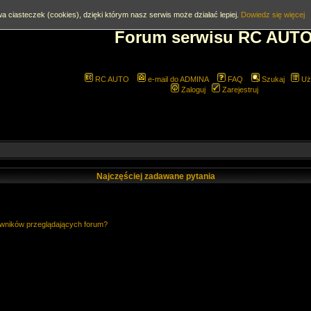
a ciasteczek (cookies), dzięki którym nasz serwis może działać lepiej.
Dowiedz się więcej
Forum serwisu RC AUT
RC AUTO
e-mail do ADMINA
FAQ
Szukaj
Uż
Zaloguj
Zarejestruj
Najczęściej zadawane pytania
owników przeglądających forum?