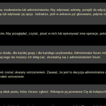
w, moderatorów lub administratorów. Aby edytować ankietę, przejdź do edycj
tę lub edytować jej opcje. Jednakże, jeśli w ankiecie już głosowano, jedynie
ków. Aby przeglądać, czytać, pisać w nich lub wykonywać inne operacje, pot
ziału, dla każdej grupy i dla każdego użytkownika. Administrator forum mógł
laczego nie możesz ich dołączać, skontaktuj się z administratorem forum.
łeś zostać ukarany ostrzeżeniem. Zauważ, że jest to decyzja administratora
małeś ostrzeżenie.
kę obok postu, który chcesz zgłosić. Kliknięcie jej przeniesie Cię do kolejn