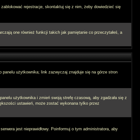
 zablokować rejestracje, skontaktuj się z nim, żeby dowiedzieć się
zają one również funkcji takich jak pamiętanie co przeczytałeś, a
 panelu użytkownika; link zazwyczaj znajduje się na górze stron
o panelu użytkownika i zmień swoją strefę czasową, aby zgadzała się z
iększości ustawień, może zostać wykonana tylko przez
 serwera jest nieprawidłowy. Poinformuj o tym administratora, aby