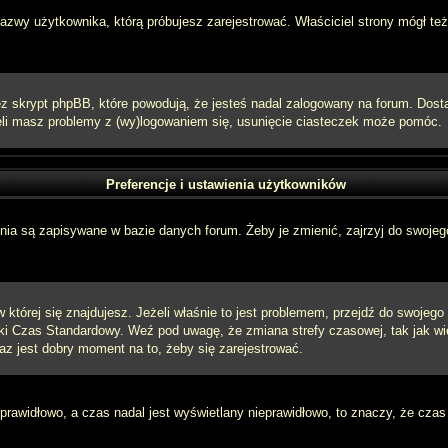
 nazwy użytkownika, którą próbujesz zarejestrować. Właściciel strony mógł też
 skrypt phpBB, które powodują, że jesteś nadal zalogowany na forum. Dostarc
eżeli masz problemy z (wy)logowaniem się, usunięcie ciasteczek może pomóc.
Preferencje i ustawienia użytkowników
ia są zapisywane w bazie danych forum. Żeby je zmienić, zajrzyj do swojego
w której się znajdujesz. Jeżeli właśnie to jest problemem, przejdź do swojeg
ki Czas Standardowy. Weź pod uwagę, że zmiana strefy czasowej, tak jak w
raz jest dobry moment na to, żeby się zarejestrować.
 prawidłowo, a czas nadal jest wyświetlany nieprawidłowo, to znaczy, że czas