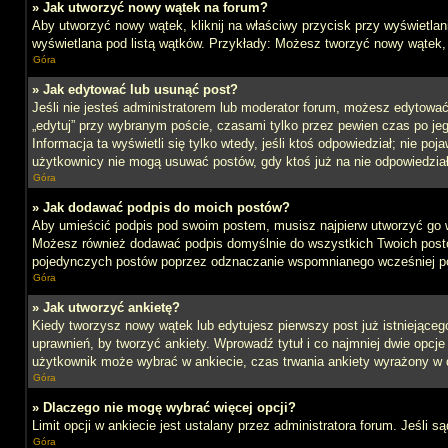
» Jak utworzyć nowy wątek na forum?
Aby utworzyć nowy wątek, kliknij na właściwy przycisk przy wyświetlan
wyświetlana pod listą wątków. Przykłady: Możesz tworzyć nowy wątek,
Góra
» Jak edytować lub usunąć post?
Jeśli nie jesteś administratorem lub moderator forum, możesz edytować 
„edytuj” przy wybranym poście, czasami tylko przez pewien czas po jego 
Informacja ta wyświetli się tylko wtedy, jeśli ktoś odpowiedział; nie po
użytkownicy nie mogą usuwać postów, gdy ktoś już na nie odpowiedział
Góra
» Jak dodawać podpis do moich postów?
Aby umieścić podpis pod swoim postem, musisz najpierw utworzyć go 
Możesz również dodawać podpis domyślnie do wszystkich Twoich postów
pojedynczych postów poprzez odznaczanie wspomnianego wcześniej pol
Góra
» Jak utworzyć ankietę?
Kiedy tworzysz nowy wątek lub edytujesz pierwszy post już istniejącego,
uprawnień, by tworzyć ankiety. Wprowadź tytuł i co najmniej dwie opcje 
użytkownik może wybrać w ankiecie, czas trwania ankiety wyrażony w 
Góra
» Dlaczego nie mogę wybrać więcej opcji?
Limit opcji w ankiecie jest ustalany przez administratora forum. Jeśli s
Góra