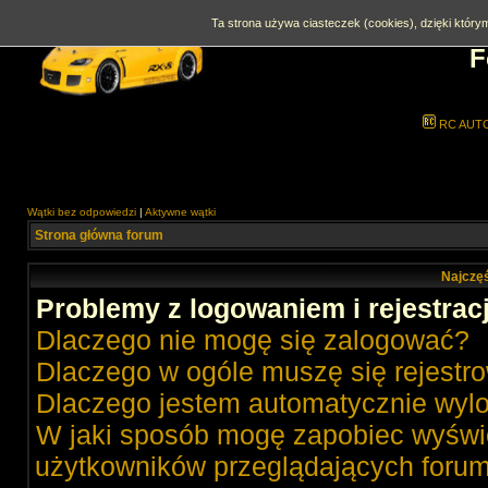
Ta strona używa ciasteczek (cookies), dzięki którym
F
RC AUT
Wątki bez odpowiedzi
|
Aktywne wątki
Strona główna forum
Najczęś
Problemy z logowaniem i rejestrac
Dlaczego nie mogę się zalogować?
Dlaczego w ogóle muszę się rejestr
Dlaczego jestem automatycznie wy
W jaki sposób mogę zapobiec wyświe
użytkowników przeglądających foru