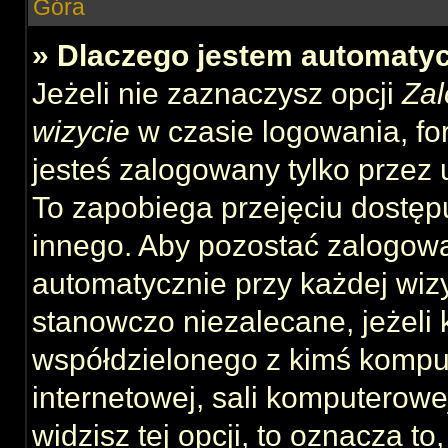
Góra
» Dlaczego jestem automat
Jeżeli nie zaznaczysz opcji
Zal
wizycie
w czasie logowania, fo
jesteś zalogowany tylko przez 
To zapobiega przejęciu dostęp
innego. Aby pozostać zalogow
automatycznie przy każdej wizy
stanowczo niezalecane, jeżeli 
współdzielonego z kimś komput
internetowej, sali komputerowej 
widzisz tej opcji, to oznacza to