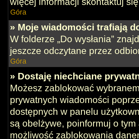
więcej informacji skontaktuj si
Góra
» Moje wiadomości trafiają d
W folderze „Do wysłania” znajd
jeszcze odczytane przez odbio
Góra
» Dostaję niechciane prywat
Możesz zablokować wybranemu
prywatnych wiadomości poprze
dostępnych w panelu użytkown
są obelżywe, poinformuj o tym 
możliwość zablokowania danem