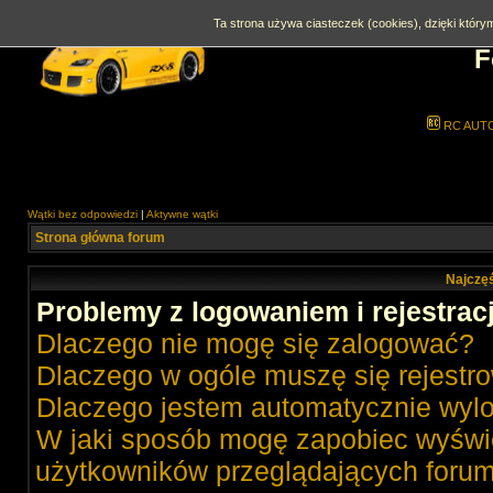
Ta strona używa ciasteczek (cookies), dzięki którym
F
RC AUT
Wątki bez odpowiedzi
|
Aktywne wątki
Strona główna forum
Najczęś
Problemy z logowaniem i rejestrac
Dlaczego nie mogę się zalogować?
Dlaczego w ogóle muszę się rejestr
Dlaczego jestem automatycznie wy
W jaki sposób mogę zapobiec wyświe
użytkowników przeglądających foru