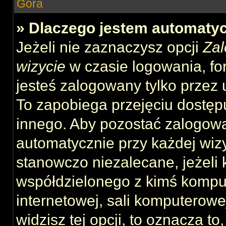
Góra
» Dlaczego jestem automat
Jeżeli nie zaznaczysz opcji
Zal
wizycie
w czasie logowania, fo
jesteś zalogowany tylko przez 
To zapobiega przejęciu dostęp
innego. Aby pozostać zalogow
automatycznie przy każdej wizy
stanowczo niezalecane, jeżeli 
współdzielonego z kimś komput
internetowej, sali komputerowej 
widzisz tej opcji, to oznacza to