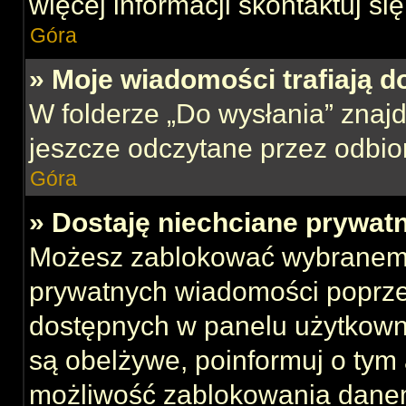
więcej informacji skontaktuj si
Góra
» Moje wiadomości trafiają d
W folderze „Do wysłania” znajd
jeszcze odczytane przez odbio
Góra
» Dostaję niechciane prywat
Możesz zablokować wybranemu
prywatnych wiadomości poprze
dostępnych w panelu użytkown
są obelżywe, poinformuj o tym 
możliwość zablokowania danem