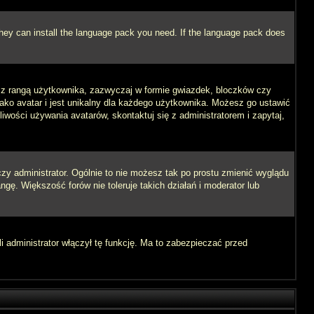
 they can install the language pack you need. If the language pack does
e z rangą użytkownika, zazwyczaj w formie gwiazdek, bloczków czy
jako avatar i jest unikalny dla każdego użytkownika. Możesz go ustawić
wości używania avatarów, skontaktuj się z administratorem i zapytaj,
zy administrator. Ogólnie to nie możesz tak po prostu zmienić wyglądu
ngę. Większość forów nie toleruje takich działań i moderator lub
i administrator włączył tę funkcję. Ma to zabezpieczać przed