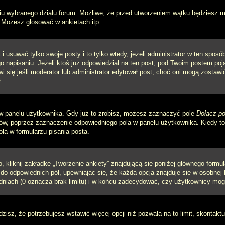
iu wybranego działu forum. Możliwe, że przed utworzeniem wątku będziesz mu
 Możesz głosować w ankietach itp.
i usuwać tylko swoje posty i to tylko wtedy, jeżeli administrator w ten spos
napisaniu. Jeżeli ktoś już odpowiedział na ten post, pod Twoim postem pojawi 
jawi się jeśli moderator lub administrator edytował post, choć oni mogą zosta
.
w panelu użytkownika. Gdy już to zrobisz, możesz zaznaczyć pole
Dołącz po
, poprzez zaznaczenie odpowiedniego pola w panelu użytkownika. Kiedy to 
a w formularzu pisania posta.
 kliknij zakładkę „Tworzenie ankiety” znajdującą się poniżej głównego formula
do odpowiednich pól, upewniając się, że każda opcja znajduje się w osobnej l
dniach (0 oznacza brak limitu) i w końcu zadecydować, czy użytkownicy mog
ądzisz, że potrzebujesz wstawić więcej opcji niż pozwala na to limit, skontaktu