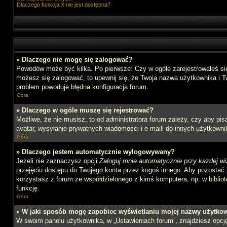
Dlaczego funkcja X nie jest dostępna?
» Dlaczego nie mogę się zalogować?
Powodów może być kilka. Po pierwsze: Czy w ogóle zarejestrowałeś się n
możesz się zalogować, to upewnij się, że Twoja nazwa użytkownika i Tw
problem powoduje błędna konfiguracja forum.
Góra
» Dlaczego w ogóle muszę się rejestrować?
Możliwe, że nie musisz, to od administratora forum zależy, czy aby pi
avatar, wysyłanie prywatnych wiadomości i e-maili do innych użytkownik
Góra
» Dlaczego jestem automatycznie wylogowywany?
Jeżeli nie zaznaczysz opcji
Zaloguj mnie automatycznie przy każdej wi
przejęciu dostępu do Twojego konta przez kogoś innego. Aby pozostać 
korzystasz z forum ze współdzielonego z kimś komputera, np. w bibliotec
funkcję.
Góra
» W jaki sposób mogę zapobiec wyświetlaniu mojej nazwy użytkow
W swoim panelu użytkownika, w „Ustawieniach forum”, znajdziesz opc