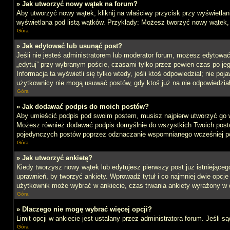
» Jak utworzyć nowy wątek na forum?
Aby utworzyć nowy wątek, kliknij na właściwy przycisk przy wyświetlan
wyświetlana pod listą wątków. Przykłady: Możesz tworzyć nowy wątek,
Góra
» Jak edytować lub usunąć post?
Jeśli nie jesteś administratorem lub moderator forum, możesz edytować 
„edytuj” przy wybranym poście, czasami tylko przez pewien czas po jego 
Informacja ta wyświetli się tylko wtedy, jeśli ktoś odpowiedział; nie po
użytkownicy nie mogą usuwać postów, gdy ktoś już na nie odpowiedział
Góra
» Jak dodawać podpis do moich postów?
Aby umieścić podpis pod swoim postem, musisz najpierw utworzyć go 
Możesz również dodawać podpis domyślnie do wszystkich Twoich postów
pojedynczych postów poprzez odznaczanie wspomnianego wcześniej pol
Góra
» Jak utworzyć ankietę?
Kiedy tworzysz nowy wątek lub edytujesz pierwszy post już istniejącego,
uprawnień, by tworzyć ankiety. Wprowadź tytuł i co najmniej dwie opcje 
użytkownik może wybrać w ankiecie, czas trwania ankiety wyrażony w 
Góra
» Dlaczego nie mogę wybrać więcej opcji?
Limit opcji w ankiecie jest ustalany przez administratora forum. Jeśli s
Góra