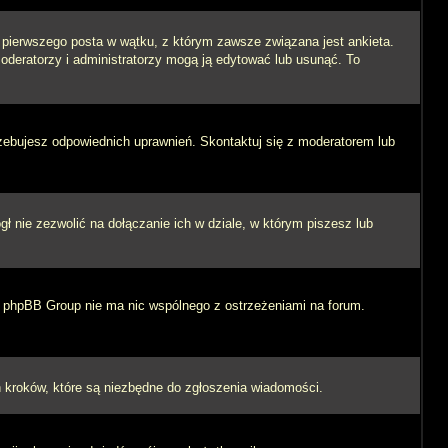
i pierwszego posta w wątku, z którym zawsze związana jest ankieta.
 moderatorzy i administratorzy mogą ją edytować lub usunąć. To
rzebujesz odpowiednich uprawnień. Skontaktuj się z moderatorem lub
 nie zezwolić na dołączanie ich w dziale, w którym piszesz lub
 i phpBB Group nie ma nic wspólnego z ostrzeżeniami na forum.
ych kroków, które są niezbędne do zgłoszenia wiadomości.