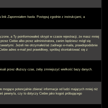
a link
Zapomniałem hasła
. Postępuj zgodnie z instrukcjami, a
czone, a Ty poinformowałeś skrypt w czasie rejestracji, że masz mniej
 przez Ciebie albo przez administratora, zanim będziesz mógł się
m zawartymi. Jeżeli nie otrzymałeś/aś żadnego e-maila, prawdopodobnie
iebie adres e-mail jest prawidłowy, spróbuj skontaktować się z
pisali przez dłuższy czas, żeby zmniejszyć wielkość bazy danych.
 mogące potencjalnie zbierać informacje od ludzi mających mniej niż
steś pewny/a, czy to dotyczy Ciebie jako kogoś próbującego