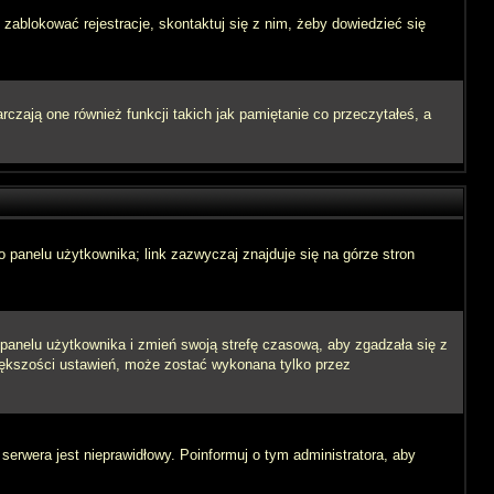
 zablokować rejestracje, skontaktuj się z nim, żeby dowiedzieć się
zają one również funkcji takich jak pamiętanie co przeczytałeś, a
 panelu użytkownika; link zazwyczaj znajduje się na górze stron
o panelu użytkownika i zmień swoją strefę czasową, aby zgadzała się z
iększości ustawień, może zostać wykonana tylko przez
 serwera jest nieprawidłowy. Poinformuj o tym administratora, aby