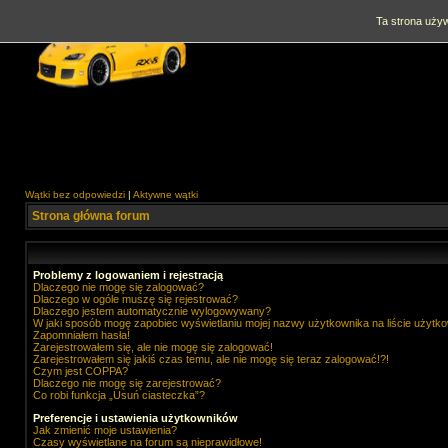
Ta strona używ
Wątki bez odpowiedzi
|
Aktywne wątki
Strona główna forum
Problemy z logowaniem i rejestracją
Dlaczego nie mogę się zalogować?
Dlaczego w ogóle muszę się rejestrować?
Dlaczego jestem automatycznie wylogowywany?
W jaki sposób mogę zapobiec wyświetlaniu mojej nazwy użytkownika na liście użytk
Zapomniałem hasła!
Zarejestrowałem się, ale nie mogę się zalogować!
Zarejestrowałem się jakiś czas temu, ale nie mogę się teraz zalogować!?!
Czym jest COPPA?
Dlaczego nie mogę się zarejestrować?
Co robi funkcja „Usuń ciasteczka”?
Preferencje i ustawienia użytkowników
Jak zmienić moje ustawienia?
Czasy wyświetlane na forum są nieprawidłowe!