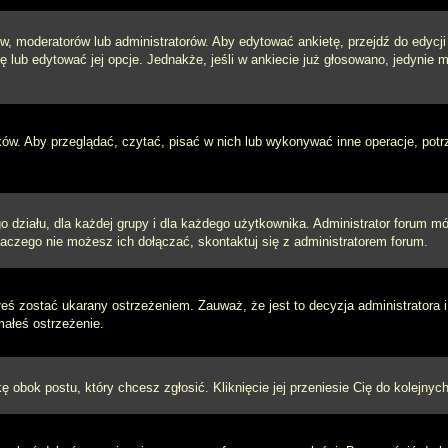
w, moderatorów lub administratorów. Aby edytować ankietę, przejdź do edycj
tę lub edytować jej opcje. Jednakże, jeśli w ankiecie już głosowano, jedynie
ków. Aby przeglądać, czytać, pisać w nich lub wykonywać inne operacje, pot
ziału, dla każdej grupy i dla każdego użytkownika. Administrator forum mógł
laczego nie możesz ich dołączać, skontaktuj się z administratorem forum.
łeś zostać ukarany ostrzeżeniem. Zauważ, że jest to decyzja administratora
małeś ostrzeżenie.
kę obok postu, który chcesz zgłosić. Kliknięcie jej przeniesie Cię do kolejn