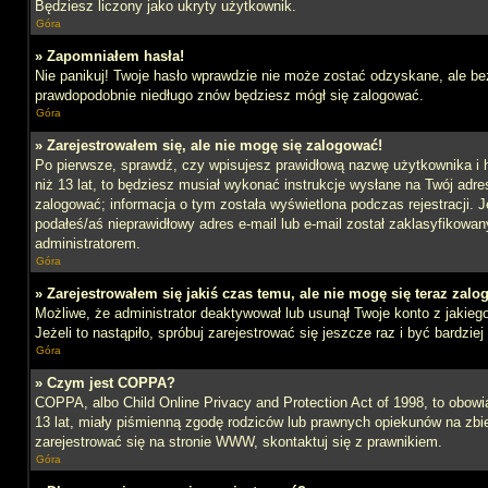
Będziesz liczony jako ukryty użytkownik.
Góra
» Zapomniałem hasła!
Nie panikuj! Twoje hasło wprawdzie nie może zostać odzyskane, ale bez
prawdopodobnie niedługo znów będziesz mógł się zalogować.
Góra
» Zarejestrowałem się, ale nie mogę się zalogować!
Po pierwsze, sprawdź, czy wpisujesz prawidłową nazwę użytkownika i ha
niż 13 lat, to będziesz musiał wykonać instrukcje wysłane na Twój adre
zalogować; informacja o tym została wyświetlona podczas rejestracji. J
podałeś/aś nieprawidłowy adres e-mail lub e-mail został zaklasyfikowan
administratorem.
Góra
» Zarejestrowałem się jakiś czas temu, ale nie mogę się teraz zalo
Możliwe, że administrator deaktywował lub usunął Twoje konto z jakie
Jeżeli to nastąpiło, spróbuj zarejestrować się jeszcze raz i być bardz
Góra
» Czym jest COPPA?
COPPA, albo Child Online Privacy and Protection Act of 1998, to obow
13 lat, miały piśmienną zgodę rodziców lub prawnych opiekunów na zbier
zarejestrować się na stronie WWW, skontaktuj się z prawnikiem.
Góra