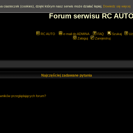
a ciasteczek (cookies), dzięki którym nasz serwis może działać lepiej.
Dowiedz się więcej
Forum serwisu RC AUT
RC AUTO
e-mail do ADMINA
FAQ
Szukaj
Uż
Zaloguj
Zarejestruj
Najczęściej zadawane pytania
owników przeglądających forum?