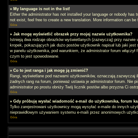
» My language is not in the list!
Either the administrator has not installed your language or nobody has t
not exist, feel free to create a new translation. More information can b
Góra
» Jak mogę wyświetlić obrazek przy mojej nazwie użytkownika?
Istnieją dwa rodzaje obrazków wyświetlanych (zazwyczaj) przy nazwie 
kropek, pokazujących jak dużo postów użytkownik napisał lub jaki jest
w panelu użytkownika, pod warunkiem, że administrator forum włączył f
czym to jest spowodowane.
Góra
» Co to jest ranga i jak mogę ją zmienić?
Rangi, wyświetlane pod nazwami użytkowników, oznaczają zazwyczaj ile 
żadnych rang na forum, ponieważ ustawia je administrator forum. Nie pis
administrator po prostu obniży Twój licznik postów albo przyzna Ci ostr
Góra
» Gdy próbuję wysłać wiadomość e-mail do użytkownika, forum ka
Tylko zarejestrowani użytkownicy mogą wysyłać e-maile do innych użytk
nieprawidłowym używaniem systemu e-maili przez anonimowych użytk
Góra