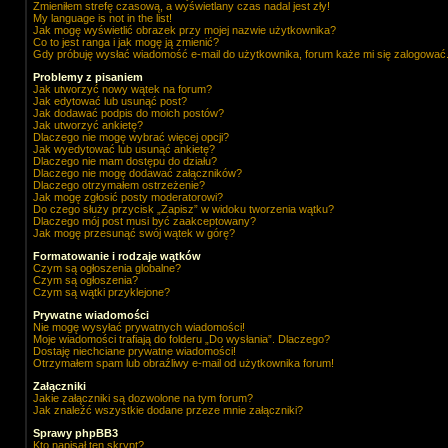
Zmieniłem strefę czasową, a wyświetlany czas nadal jest zły!
My language is not in the list!
Jak mogę wyświetlić obrazek przy mojej nazwie użytkownika?
Co to jest ranga i jak mogę ją zmienić?
Gdy próbuję wysłać wiadomość e-mail do użytkownika, forum każe mi się zalogować
Problemy z pisaniem
Jak utworzyć nowy wątek na forum?
Jak edytować lub usunąć post?
Jak dodawać podpis do moich postów?
Jak utworzyć ankietę?
Dlaczego nie mogę wybrać więcej opcji?
Jak wyedytować lub usunąć ankietę?
Dlaczego nie mam dostępu do działu?
Dlaczego nie mogę dodawać załączników?
Dlaczego otrzymałem ostrzeżenie?
Jak mogę zgłosić posty moderatorowi?
Do czego służy przycisk „Zapisz” w widoku tworzenia wątku?
Dlaczego mój post musi być zaakceptowany?
Jak mogę przesunąć swój wątek w górę?
Formatowanie i rodzaje wątków
Czym są ogłoszenia globalne?
Czym są ogłoszenia?
Czym są wątki przyklejone?
Prywatne wiadomości
Nie mogę wysyłać prywatnych wiadomości!
Moje wiadomości trafiają do folderu „Do wysłania”. Dlaczego?
Dostaję niechciane prywatne wiadomości!
Otrzymałem spam lub obraźliwy e-mail od użytkownika forum!
Załączniki
Jakie załączniki są dozwolone na tym forum?
Jak znaleźć wszystkie dodane przeze mnie załączniki?
Sprawy phpBB3
Kto napisał ten skrypt?