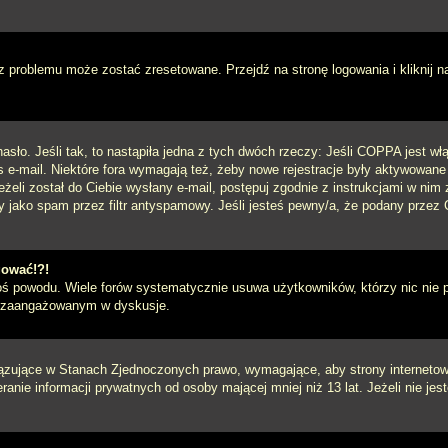
 problemu może zostać zresetowane. Przejdź na stronę logowania i kliknij n
sło. Jeśli tak, to nastąpiła jedna z tych dwóch rzeczy: Jeśli COPPA jest włą
s e-mail. Niektóre fora wymagają też, żeby nowe rejestracje były aktywowane
eżeli został do Ciebie wysłany e-mail, postępuj zgodnie z instrukcjami w ni
y jako spam przez filtr antyspamowy. Jeśli jesteś pewny/a, że podany przez C
gować!?!
goś powodu. Wiele forów systematycznie usuwa użytkowników, którzy nic nie 
iej zaangażowanym w dyskusje.
iązujące w Stanach Zjednoczonych prawo, wymagające, aby strony internetowe
anie informacji prywatnych od osoby mającej mniej niż 13 lat. Jeżeli nie je