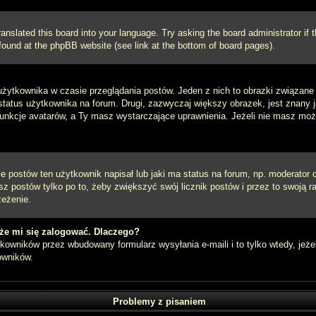
ranslated this board into your language. Try asking the board administrator if
e found at the phpBB website (see link at the bottom of board pages).
użytkownika w czasie przeglądania postów. Jeden z nich to obrazki związan
 status użytkownika na forum. Drugi, zazwyczaj większy obrazek, jest znany 
unkcje avatarów, a Ty masz wystarczające uprawnienia. Jeżeli nie masz możli
postów ten użytkownik napisał lub jaki ma status na forum, np. moderator c
z postów tylko po to, żeby zwiększyć swój licznik postów i przez to swoją ra
zeżenie.
że mi się zalogować. Dlaczego?
owników przez wbudowany formularz wysyłania e-maili i to tylko wtedy, jeżel
owników.
Problemy z pisaniem