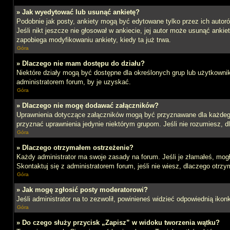
» Jak wyedytować lub usunąć ankietę?
Podobnie jak posty, ankiety mogą być edytowane tylko przez ich autoró
Jeśli nikt jeszcze nie głosował w ankiecie, jej autor może usunąć ankie
zapobiega modyfikowaniu ankiety, kiedy ta już trwa.
Góra
» Dlaczego nie mam dostępu do działu?
Niektóre działy mogą być dostępne dla określonych grup lub użytkowni
administratorem forum, by je uzyskać.
Góra
» Dlaczego nie mogę dodawać załączników?
Uprawnienia dotyczące załączników mogą być przyznawane dla każdego d
przyznać uprawnienia jedynie niektórym grupom. Jeśli nie rozumiesz, d
Góra
» Dlaczego otrzymałem ostrzeżenie?
Każdy administrator ma swoje zasady na forum. Jeśli je złamałeś, mog
Skontaktuj się z administratorem forum, jeśli nie wiesz, dlaczego otrzy
Góra
» Jak mogę zgłosić posty moderatorowi?
Jeśli administrator na to zezwolił, powinieneś widzieć odpowiednią ikon
Góra
» Do czego służy przycisk „Zapisz” w widoku tworzenia wątku?