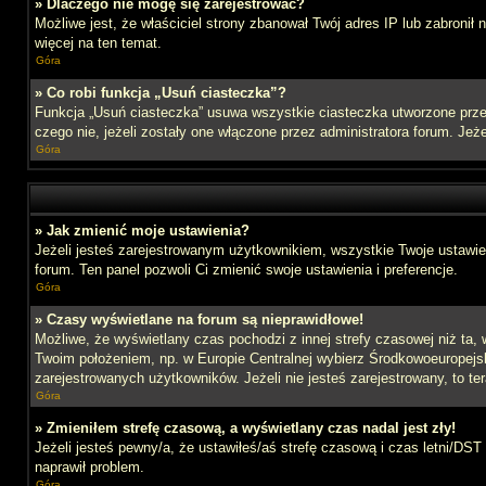
» Dlaczego nie mogę się zarejestrować?
Możliwe jest, że właściciel strony zbanował Twój adres IP lub zabronił
więcej na ten temat.
Góra
» Co robi funkcja „Usuń ciasteczka”?
Funkcja „Usuń ciasteczka” usuwa wszystkie ciasteczka utworzone przez
czego nie, jeżeli zostały one włączone przez administratora forum. J
Góra
» Jak zmienić moje ustawienia?
Jeżeli jesteś zarejestrowanym użytkownikiem, wszystkie Twoje ustawien
forum. Ten panel pozwoli Ci zmienić swoje ustawienia i preferencje.
Góra
» Czasy wyświetlane na forum są nieprawidłowe!
Możliwe, że wyświetlany czas pochodzi z innej strefy czasowej niż ta, 
Twoim położeniem, np. w Europie Centralnej wybierz Środkowoeuropejs
zarejestrowanych użytkowników. Jeżeli nie jesteś zarejestrowany, to te
Góra
» Zmieniłem strefę czasową, a wyświetlany czas nadal jest zły!
Jeżeli jesteś pewny/a, że ustawiłeś/aś strefę czasową i czas letni/DST
naprawił problem.
Góra