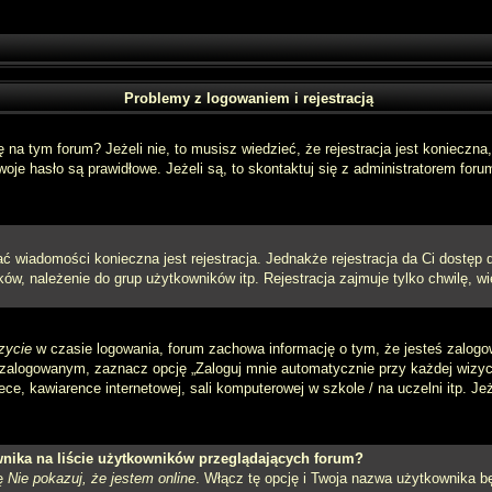
Problemy z logowaniem i rejestracją
a tym forum? Jeżeli nie, to musisz wiedzieć, że rejestracja jest konieczna, 
oje hasło są prawidłowe. Jeżeli są, to skontaktuj się z administratorem foru
sać wiadomości konieczna jest rejestracja. Jednakże rejestracja da Ci dostęp
ów, należenie do grup użytkowników itp. Rejestracja zajmuje tylko chwilę, wi
zycie
w czasie logowania, forum zachowa informację o tym, że jesteś zalogo
zalogowanym, zaznacz opcję „Zaloguj mnie automatycznie przy każdej wizycie
e, kawiarence internetowej, sali komputerowej w szkole / na uczelni itp. Jeżel
nika na liście użytkowników przeglądających forum?
ję
Nie pokazuj, że jestem online
. Włącz tę opcję i Twoja nazwa użytkownika bę