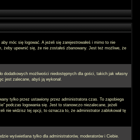
aby móc się logować. A jeżeli się zarejestrowałeś i mimo to nie
m, żeby upewnić się, że nie zostałeś zbanowany. Jest też możliwe, że
 do dodatkowych możliwości niedostępnych dla gości, takich jak własny
ęc jest zalecane, abyś ją wykonał.
wany tylko przez ustawiony przez administratora czas. To zapobiega
” podczas logowania się. Jest to stanowczo niezalecane, jeżeli
i nie widzisz tej opcji, to oznacza to, że administrator zablokował tę
dzie wyświetlana tylko dla administratorów, moderatorów i Ciebie.