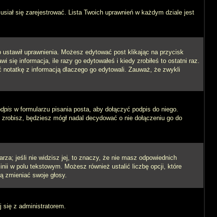
siał się zarejestrować. Lista Twoich uprawnień w każdym dziale jest
ób ustawił uprawnienia. Możesz edytować post klikając na przycisk
się informacja, ile razy go edytowałeś i kiedy zrobiłeś to ostatni raz.
wić notatkę z informacją dlaczego go edytowali. Zauważ, że zwykli
dpis
w formularzu pisania posta, aby dołączyć podpis do niego.
zrobisz, będziesz mógł nadal decydować o nie dołączeniu go do
rza; jeśli nie widzisz jej, to znaczy, że nie masz odpowiednich
inii w polu tekstowym. Możesz również ustalić liczbę opcji, które
ą zmieniać swoje głosy.
j się z administratorem.