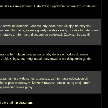
siał się zarejestrować. Lista Twoich uprawnień w każdym dziale jest
ób ustawił uprawnienia. Możesz edytować post klikając na przycisk
się informacja, ile razy go edytowałeś i kiedy zrobiłeś to ostatni raz.
wić notatkę z informacją dlaczego go edytowali. Zauważ, że zwykli
dpis
w formularzu pisania posta, aby dołączyć podpis do niego.
zrobisz, będziesz mógł nadal decydować o nie dołączeniu go do
rza; jeśli nie widzisz jej, to znaczy, że nie masz odpowiednich
inii w polu tekstowym. Możesz również ustalić liczbę opcji, które
ą zmieniać swoje głosy.
j się z administratorem.