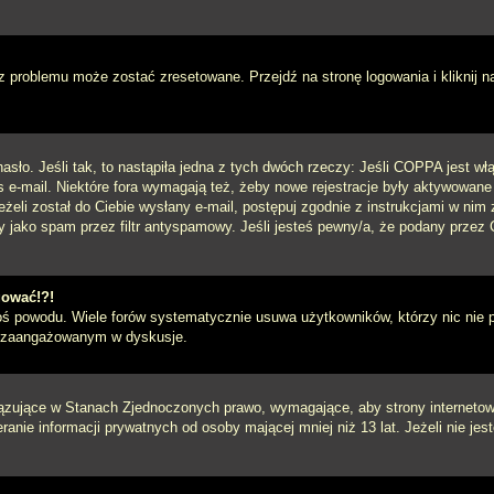
 problemu może zostać zresetowane. Przejdź na stronę logowania i kliknij n
sło. Jeśli tak, to nastąpiła jedna z tych dwóch rzeczy: Jeśli COPPA jest włą
s e-mail. Niektóre fora wymagają też, żeby nowe rejestracje były aktywowane
eżeli został do Ciebie wysłany e-mail, postępuj zgodnie z instrukcjami w ni
y jako spam przez filtr antyspamowy. Jeśli jesteś pewny/a, że podany przez C
gować!?!
goś powodu. Wiele forów systematycznie usuwa użytkowników, którzy nic nie 
iej zaangażowanym w dyskusje.
iązujące w Stanach Zjednoczonych prawo, wymagające, aby strony internetowe
anie informacji prywatnych od osoby mającej mniej niż 13 lat. Jeżeli nie je