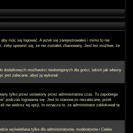
aby móc się logować. A jeżeli się zarejestrowałeś i mimo to nie
m, żeby upewnić się, że nie zostałeś zbanowany. Jest też możliwe, że
 do dodatkowych możliwości niedostępnych dla gości, takich jak własny
ęc jest zalecane, abyś ją wykonał.
wany tylko przez ustawiony przez administratora czas. To zapobiega
” podczas logowania się. Jest to stanowczo niezalecane, jeżeli
i nie widzisz tej opcji, to oznacza to, że administrator zablokował tę
dzie wyświetlana tylko dla administratorów, moderatorów i Ciebie.