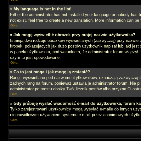
» My language is not in the list!
Either the administrator has not installed your language or nobody has t
not exist, feel free to create a new translation. More information can b
Góra
» Jak mogę wyświetlić obrazek przy mojej nazwie użytkownika?
Istnieją dwa rodzaje obrazków wyświetlanych (zazwyczaj) przy nazwie 
kropek, pokazujących jak dużo postów użytkownik napisał lub jaki jest
w panelu użytkownika, pod warunkiem, że administrator forum włączył f
czym to jest spowodowane.
Góra
» Co to jest ranga i jak mogę ją zmienić?
Rangi, wyświetlane pod nazwami użytkowników, oznaczają zazwyczaj ile 
żadnych rang na forum, ponieważ ustawia je administrator forum. Nie pis
administrator po prostu obniży Twój licznik postów albo przyzna Ci ostr
Góra
» Gdy próbuję wysłać wiadomość e-mail do użytkownika, forum ka
Tylko zarejestrowani użytkownicy mogą wysyłać e-maile do innych użytk
nieprawidłowym używaniem systemu e-maili przez anonimowych użytk
Góra