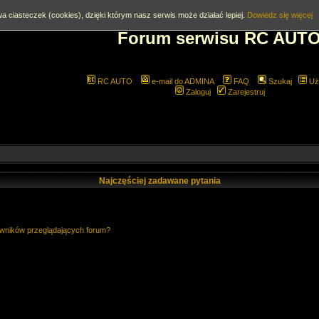
a ciasteczek (cookies), dzięki którym nasz serwis może działać lepiej.
Dowiedz się więcej
Forum serwisu RC AUT
RC AUTO
e-mail do ADMINA
FAQ
Szukaj
Uż
Zaloguj
Zarejestruj
Najczęściej zadawane pytania
owników przeglądających forum?