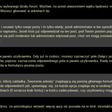
iu wybranego działu forum. Możliwe, że przed utworzeniem wątku będziesz mu
 Możesz głosować w ankietach itp.
i usuwać tylko swoje posty i to tylko wtedy, jeżeli administrator w ten spos
napisaniu. Jeżeli ktoś już odpowiedział na ten post, pod Twoim postem pojawi 
jawi się jeśli moderator lub administrator edytował post, choć oni mogą zosta
.
w panelu użytkownika. Gdy już to zrobisz, możesz zaznaczyć pole
Dołącz po
, poprzez zaznaczenie odpowiedniego pola w panelu użytkownika. Kiedy to 
a w formularzu pisania posta.
 kliknij zakładkę „Tworzenie ankiety” znajdującą się poniżej głównego formula
do odpowiednich pól, upewniając się, że każda opcja znajduje się w osobnej l
dniach (0 oznacza brak limitu) i w końcu zadecydować, czy użytkownicy mog
ądzisz, że potrzebujesz wstawić więcej opcji niż pozwala na to limit, skontaktu