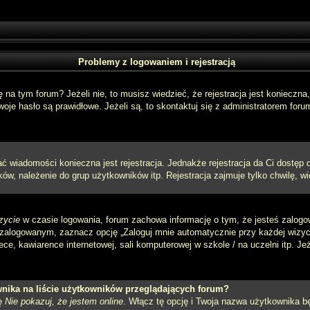
Problemy z logowaniem i rejestracją
a tym forum? Jeżeli nie, to musisz wiedzieć, że rejestracja jest konieczna, 
oje hasło są prawidłowe. Jeżeli są, to skontaktuj się z administratorem foru
sać wiadomości konieczna jest rejestracja. Jednakże rejestracja da Ci dostęp
ów, należenie do grup użytkowników itp. Rejestracja zajmuje tylko chwilę, wi
zycie
w czasie logowania, forum zachowa informację o tym, że jesteś zalogo
zalogowanym, zaznacz opcję „Zaloguj mnie automatycznie przy każdej wizycie
e, kawiarence internetowej, sali komputerowej w szkole / na uczelni itp. Jeżel
nika na liście użytkowników przeglądających forum?
ję
Nie pokazuj, że jestem online
. Włącz tę opcję i Twoja nazwa użytkownika bę