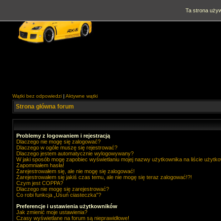
Ta strona używ
Wątki bez odpowiedzi
|
Aktywne wątki
Strona główna forum
Problemy z logowaniem i rejestracją
Dlaczego nie mogę się zalogować?
Dlaczego w ogóle muszę się rejestrować?
Dlaczego jestem automatycznie wylogowywany?
W jaki sposób mogę zapobiec wyświetlaniu mojej nazwy użytkownika na liście użytk
Zapomniałem hasła!
Zarejestrowałem się, ale nie mogę się zalogować!
Zarejestrowałem się jakiś czas temu, ale nie mogę się teraz zalogować!?!
Czym jest COPPA?
Dlaczego nie mogę się zarejestrować?
Co robi funkcja „Usuń ciasteczka”?
Preferencje i ustawienia użytkowników
Jak zmienić moje ustawienia?
Czasy wyświetlane na forum są nieprawidłowe!