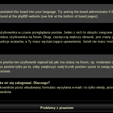
ranslated this board into your language. Try asking the board administrator if
e found at the phpBB website (see link at the bottom of board pages).
użytkownika w czasie przeglądania postów. Jeden z nich to obrazki związan
 status użytkownika na forum. Drugi, zazwyczaj większy obrazek, jest znany 
unkcje avatarów, a Ty masz wystarczające uprawnienia. Jeżeli nie masz możli
postów ten użytkownik napisał lub jaki ma status na forum, np. moderator c
z postów tylko po to, żeby zwiększyć swój licznik postów i przez to swoją ra
zeżenie.
że mi się zalogować. Dlaczego?
owników przez wbudowany formularz wysyłania e-maili i to tylko wtedy, jeżel
owników.
Problemy z pisaniem