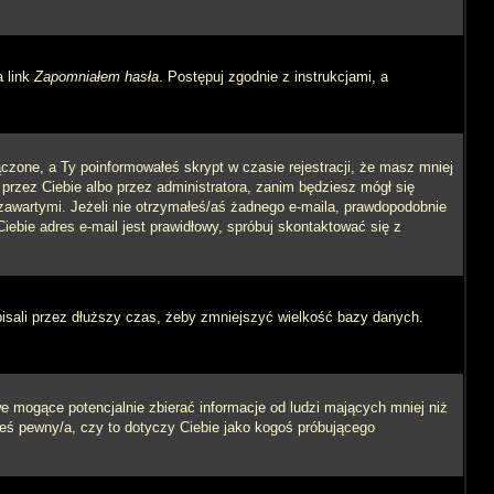
a link
Zapomniałem hasła
. Postępuj zgodnie z instrukcjami, a
czone, a Ty poinformowałeś skrypt w czasie rejestracji, że masz mniej
 przez Ciebie albo przez administratora, zanim będziesz mógł się
m zawartymi. Jeżeli nie otrzymałeś/aś żadnego e-maila, prawdopodobnie
iebie adres e-mail jest prawidłowy, spróbuj skontaktować się z
pisali przez dłuższy czas, żeby zmniejszyć wielkość bazy danych.
 mogące potencjalnie zbierać informacje od ludzi mających mniej niż
steś pewny/a, czy to dotyczy Ciebie jako kogoś próbującego