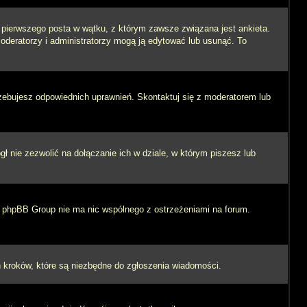
i pierwszego posta w wątku, z którym zawsze związana jest ankieta.
 moderatorzy i administratorzy mogą ją edytować lub usunąć. To
rzebujesz odpowiednich uprawnień. Skontaktuj się z moderatorem lub
 nie zezwolić na dołączanie ich w dziale, w którym piszesz lub
 i phpBB Group nie ma nic wspólnego z ostrzeżeniami na forum.
ych kroków, które są niezbędne do zgłoszenia wiadomości.