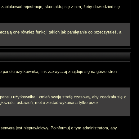
 zablokować rejestracje, skontaktuj się z nim, żeby dowiedzieć się
zają one również funkcji takich jak pamiętanie co przeczytałeś, a
 panelu użytkownika; link zazwyczaj znajduje się na górze stron
o panelu użytkownika i zmień swoją strefę czasową, aby zgadzała się z
iększości ustawień, może zostać wykonana tylko przez
 serwera jest nieprawidłowy. Poinformuj o tym administratora, aby