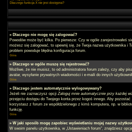
Dlaczego funkcja X nie jest dostępna?
» Dlaczego nie mogę się zalogować?
Powodów może być kilka. Po pierwsze: Czy w ogóle zarejestrowałeś się n
możesz się zalogować, to upewnij się, że Twoja nazwa użytkownika i Tw
problem powoduje błędna konfiguracja forum.
Góra
» Dlaczego w ogóle muszę się rejestrować?
Możliwe, że nie musisz, to od administratora forum zależy, czy aby pi
avatar, wysyłanie prywatnych wiadomości i e-maili do innych użytkownik
Góra
» Dlaczego jestem automatycznie wylogowywany?
Jeżeli nie zaznaczysz opcji
Zaloguj mnie automatycznie przy każdej wi
przejęciu dostępu do Twojego konta przez kogoś innego. Aby pozostać 
korzystasz z forum ze współdzielonego z kimś komputera, np. w bibliotec
funkcję.
Góra
» W jaki sposób mogę zapobiec wyświetlaniu mojej nazwy użytkow
W swoim panelu użytkownika, w „Ustawieniach forum”, znajdziesz opc