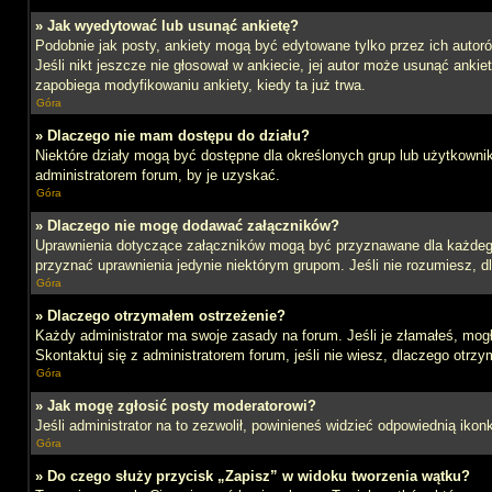
» Jak wyedytować lub usunąć ankietę?
Podobnie jak posty, ankiety mogą być edytowane tylko przez ich autoró
Jeśli nikt jeszcze nie głosował w ankiecie, jej autor może usunąć ankie
zapobiega modyfikowaniu ankiety, kiedy ta już trwa.
Góra
» Dlaczego nie mam dostępu do działu?
Niektóre działy mogą być dostępne dla określonych grup lub użytkowni
administratorem forum, by je uzyskać.
Góra
» Dlaczego nie mogę dodawać załączników?
Uprawnienia dotyczące załączników mogą być przyznawane dla każdego d
przyznać uprawnienia jedynie niektórym grupom. Jeśli nie rozumiesz, d
Góra
» Dlaczego otrzymałem ostrzeżenie?
Każdy administrator ma swoje zasady na forum. Jeśli je złamałeś, mog
Skontaktuj się z administratorem forum, jeśli nie wiesz, dlaczego otrzy
Góra
» Jak mogę zgłosić posty moderatorowi?
Jeśli administrator na to zezwolił, powinieneś widzieć odpowiednią ikon
Góra
» Do czego służy przycisk „Zapisz” w widoku tworzenia wątku?