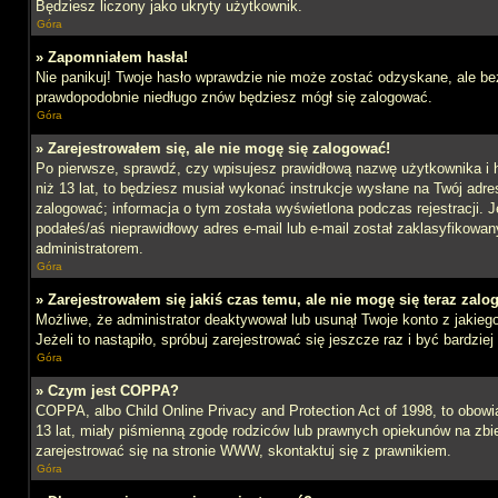
Będziesz liczony jako ukryty użytkownik.
Góra
» Zapomniałem hasła!
Nie panikuj! Twoje hasło wprawdzie nie może zostać odzyskane, ale bez
prawdopodobnie niedługo znów będziesz mógł się zalogować.
Góra
» Zarejestrowałem się, ale nie mogę się zalogować!
Po pierwsze, sprawdź, czy wpisujesz prawidłową nazwę użytkownika i ha
niż 13 lat, to będziesz musiał wykonać instrukcje wysłane na Twój adre
zalogować; informacja o tym została wyświetlona podczas rejestracji. J
podałeś/aś nieprawidłowy adres e-mail lub e-mail został zaklasyfikowan
administratorem.
Góra
» Zarejestrowałem się jakiś czas temu, ale nie mogę się teraz zalo
Możliwe, że administrator deaktywował lub usunął Twoje konto z jakie
Jeżeli to nastąpiło, spróbuj zarejestrować się jeszcze raz i być bardz
Góra
» Czym jest COPPA?
COPPA, albo Child Online Privacy and Protection Act of 1998, to obow
13 lat, miały piśmienną zgodę rodziców lub prawnych opiekunów na zbier
zarejestrować się na stronie WWW, skontaktuj się z prawnikiem.
Góra