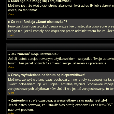
» Dlaczego nie mogę się zarejestrować?
Możliwe jest, że właściciel strony zbanował Twój adres IP lub zabronił
więcej na ten temat.
Góra
» Co robi funkcja „Usuń ciasteczka”?
Funkcja „Usuń ciasteczka” usuwa wszystkie ciasteczka utworzone przez
czego nie, jeżeli zostały one włączone przez administratora forum. J
Góra
» Jak zmienić moje ustawienia?
Jeżeli jesteś zarejestrowanym użytkownikiem, wszystkie Twoje ustawien
forum. Ten panel pozwoli Ci zmienić swoje ustawienia i preferencje.
Góra
» Czasy wyświetlane na forum są nieprawidłowe!
Możliwe, że wyświetlany czas pochodzi z innej strefy czasowej niż ta, 
Twoim położeniem, np. w Europie Centralnej wybierz Środkowoeuropejs
zarejestrowanych użytkowników. Jeżeli nie jesteś zarejestrowany, to te
Góra
» Zmieniłem strefę czasową, a wyświetlany czas nadal jest zły!
Jeżeli jesteś pewny/a, że ustawiłeś/aś strefę czasową i czas letni/DST
naprawił problem.
Góra