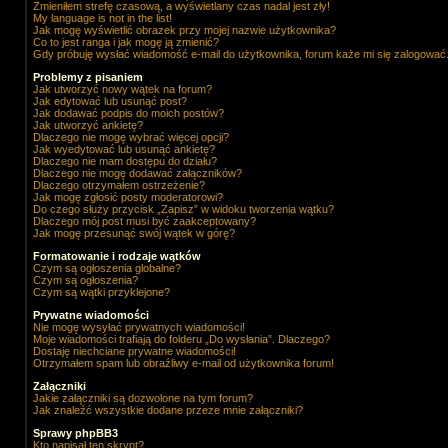
Zmieniłem strefę czasową, a wyświetlany czas nadal jest zły!
My language is not in the list!
Jak mogę wyświetlić obrazek przy mojej nazwie użytkownika?
Co to jest ranga i jak mogę ją zmienić?
Gdy próbuję wysłać wiadomość e-mail do użytkownika, forum każe mi się zalogować
Problemy z pisaniem
Jak utworzyć nowy wątek na forum?
Jak edytować lub usunąć post?
Jak dodawać podpis do moich postów?
Jak utworzyć ankietę?
Dlaczego nie mogę wybrać więcej opcji?
Jak wyedytować lub usunąć ankietę?
Dlaczego nie mam dostępu do działu?
Dlaczego nie mogę dodawać załączników?
Dlaczego otrzymałem ostrzeżenie?
Jak mogę zgłosić posty moderatorowi?
Do czego służy przycisk „Zapisz” w widoku tworzenia wątku?
Dlaczego mój post musi być zaakceptowany?
Jak mogę przesunąć swój wątek w górę?
Formatowanie i rodzaje wątków
Czym są ogłoszenia globalne?
Czym są ogłoszenia?
Czym są wątki przyklejone?
Prywatne wiadomości
Nie mogę wysyłać prywatnych wiadomości!
Moje wiadomości trafiają do folderu „Do wysłania”. Dlaczego?
Dostaję niechciane prywatne wiadomości!
Otrzymałem spam lub obraźliwy e-mail od użytkownika forum!
Załączniki
Jakie załączniki są dozwolone na tym forum?
Jak znaleźć wszystkie dodane przeze mnie załączniki?
Sprawy phpBB3
Kto napisał ten skrypt?