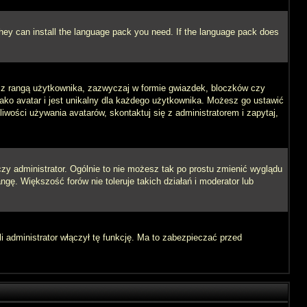
 they can install the language pack you need. If the language pack does
e z rangą użytkownika, zazwyczaj w formie gwiazdek, bloczków czy
jako avatar i jest unikalny dla każdego użytkownika. Możesz go ustawić
wości używania avatarów, skontaktuj się z administratorem i zapytaj,
zy administrator. Ogólnie to nie możesz tak po prostu zmienić wyglądu
ngę. Większość forów nie toleruje takich działań i moderator lub
i administrator włączył tę funkcję. Ma to zabezpieczać przed