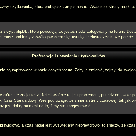
 nazwy użytkownika, którą próbujesz zarejestrować. Właściciel strony mógł też
 skrypt phpBB, które powodują, że jesteś nadal zalogowany na forum. Dostarc
eżeli masz problemy z (wy)logowaniem się, usunięcie ciasteczek może pomóc.
Preferencje i ustawienia użytkowników
ia są zapisywane w bazie danych forum. Żeby je zmienić, zajrzyj do swojego
w której się znajdujesz. Jeżeli właśnie to jest problemem, przejdź do swojeg
ki Czas Standardowy. Weź pod uwagę, że zmiana strefy czasowej, tak jak w
raz jest dobry moment na to, żeby się zarejestrować.
 prawidłowo, a czas nadal jest wyświetlany nieprawidłowo, to znaczy, że czas