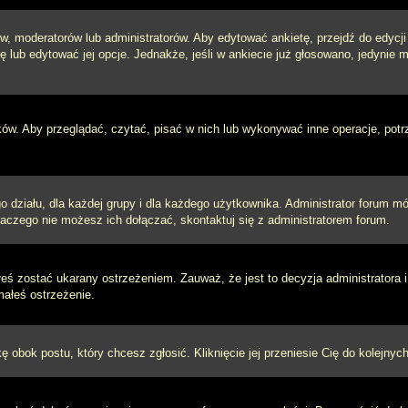
w, moderatorów lub administratorów. Aby edytować ankietę, przejdź do edycj
tę lub edytować jej opcje. Jednakże, jeśli w ankiecie już głosowano, jedynie
ków. Aby przeglądać, czytać, pisać w nich lub wykonywać inne operacje, pot
ziału, dla każdej grupy i dla każdego użytkownika. Administrator forum mógł
laczego nie możesz ich dołączać, skontaktuj się z administratorem forum.
łeś zostać ukarany ostrzeżeniem. Zauważ, że jest to decyzja administratora
małeś ostrzeżenie.
kę obok postu, który chcesz zgłosić. Kliknięcie jej przeniesie Cię do kolejn