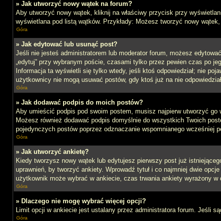
» Jak utworzyć nowy wątek na forum?
Aby utworzyć nowy wątek, kliknij na właściwy przycisk przy wyświetlan
wyświetlana pod listą wątków. Przykłady: Możesz tworzyć nowy wątek,
Góra
» Jak edytować lub usunąć post?
Jeśli nie jesteś administratorem lub moderator forum, możesz edytować 
„edytuj” przy wybranym poście, czasami tylko przez pewien czas po jego 
Informacja ta wyświetli się tylko wtedy, jeśli ktoś odpowiedział; nie po
użytkownicy nie mogą usuwać postów, gdy ktoś już na nie odpowiedział
Góra
» Jak dodawać podpis do moich postów?
Aby umieścić podpis pod swoim postem, musisz najpierw utworzyć go 
Możesz również dodawać podpis domyślnie do wszystkich Twoich postów
pojedynczych postów poprzez odznaczanie wspomnianego wcześniej pol
Góra
» Jak utworzyć ankietę?
Kiedy tworzysz nowy wątek lub edytujesz pierwszy post już istniejącego,
uprawnień, by tworzyć ankiety. Wprowadź tytuł i co najmniej dwie opcje 
użytkownik może wybrać w ankiecie, czas trwania ankiety wyrażony w 
Góra
» Dlaczego nie mogę wybrać więcej opcji?
Limit opcji w ankiecie jest ustalany przez administratora forum. Jeśli s
Góra