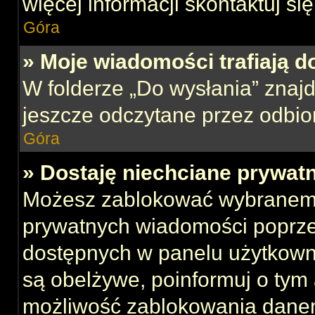
więcej informacji skontaktuj si
Góra
» Moje wiadomości trafiają d
W folderze „Do wysłania” znajd
jeszcze odczytane przez odbio
Góra
» Dostaję niechciane prywat
Możesz zablokować wybranemu
prywatnych wiadomości poprze
dostępnych w panelu użytkown
są obelżywe, poinformuj o tym 
możliwość zablokowania danem