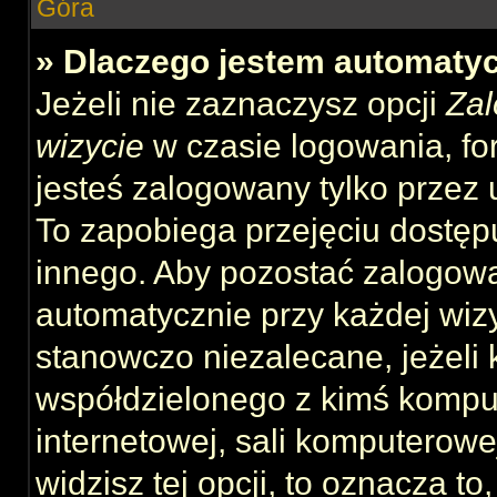
Góra
» Dlaczego jestem automat
Jeżeli nie zaznaczysz opcji
Zal
wizycie
w czasie logowania, fo
jesteś zalogowany tylko przez 
To zapobiega przejęciu dostęp
innego. Aby pozostać zalogow
automatycznie przy każdej wizy
stanowczo niezalecane, jeżeli 
współdzielonego z kimś komput
internetowej, sali komputerowej 
widzisz tej opcji, to oznacza to