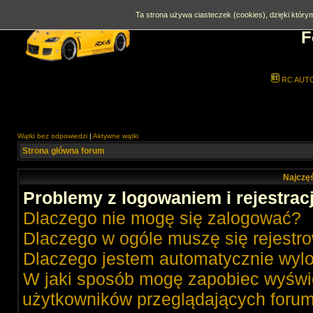
Ta strona używa ciasteczek (cookies), dzięki którym
F
RC AUT
Wątki bez odpowiedzi
|
Aktywne wątki
Strona główna forum
Najczęś
Problemy z logowaniem i rejestrac
Dlaczego nie mogę się zalogować?
Dlaczego w ogóle muszę się rejestr
Dlaczego jestem automatycznie wy
W jaki sposób mogę zapobiec wyświe
użytkowników przeglądających foru