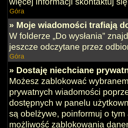
więcej informacji skontaktuj si
Góra
» Moje wiadomości trafiają d
W folderze „Do wysłania” znajd
jeszcze odczytane przez odbio
Góra
» Dostaję niechciane prywat
Możesz zablokować wybranemu
prywatnych wiadomości poprze
dostępnych w panelu użytkown
są obelżywe, poinformuj o tym 
możliwość zablokowania danem