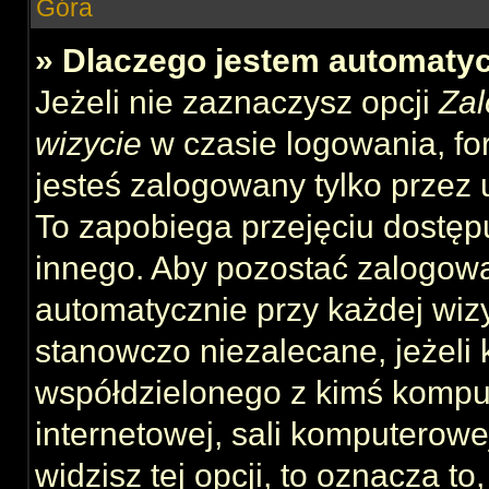
Góra
» Dlaczego jestem automat
Jeżeli nie zaznaczysz opcji
Zal
wizycie
w czasie logowania, fo
jesteś zalogowany tylko przez 
To zapobiega przejęciu dostęp
innego. Aby pozostać zalogow
automatycznie przy każdej wizy
stanowczo niezalecane, jeżeli 
współdzielonego z kimś komput
internetowej, sali komputerowej 
widzisz tej opcji, to oznacza to