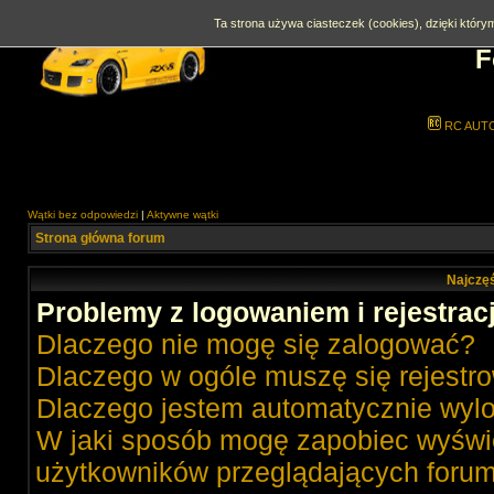
Ta strona używa ciasteczek (cookies), dzięki którym
F
RC AUT
Wątki bez odpowiedzi
|
Aktywne wątki
Strona główna forum
Najczęś
Problemy z logowaniem i rejestrac
Dlaczego nie mogę się zalogować?
Dlaczego w ogóle muszę się rejestr
Dlaczego jestem automatycznie wy
W jaki sposób mogę zapobiec wyświe
użytkowników przeglądających foru