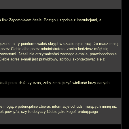
a link
Zapomniałem hasła
. Postępuj zgodnie z instrukcjami, a
czone, a Ty poinformowałeś skrypt w czasie rejestracji, że masz mniej
 przez Ciebie albo przez administratora, zanim będziesz mógł się
m zawartymi. Jeżeli nie otrzymałeś/aś żadnego e-maila, prawdopodobnie
iebie adres e-mail jest prawidłowy, spróbuj skontaktować się z
pisali przez dłuższy czas, żeby zmniejszyć wielkość bazy danych.
 mogące potencjalnie zbierać informacje od ludzi mających mniej niż
steś pewny/a, czy to dotyczy Ciebie jako kogoś próbującego