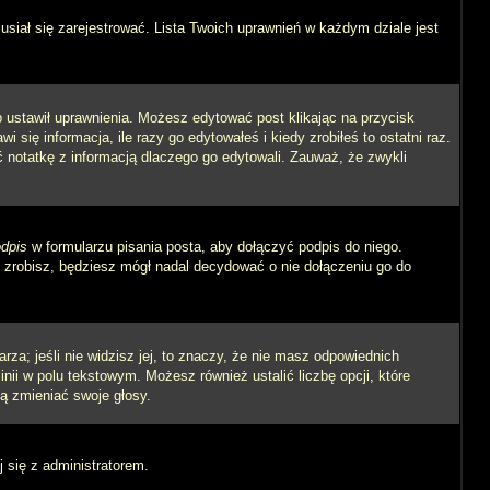
siał się zarejestrować. Lista Twoich uprawnień w każdym dziale jest
ób ustawił uprawnienia. Możesz edytować post klikając na przycisk
się informacja, ile razy go edytowałeś i kiedy zrobiłeś to ostatni raz.
wić notatkę z informacją dlaczego go edytowali. Zauważ, że zwykli
dpis
w formularzu pisania posta, aby dołączyć podpis do niego.
zrobisz, będziesz mógł nadal decydować o nie dołączeniu go do
rza; jeśli nie widzisz jej, to znaczy, że nie masz odpowiednich
inii w polu tekstowym. Możesz również ustalić liczbę opcji, które
ą zmieniać swoje głosy.
j się z administratorem.