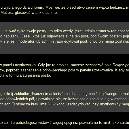
iu wybranego działu forum. Możliwe, że przed utworzeniem wątku będziesz mu
 Możesz głosować w ankietach itp.
i usuwać tylko swoje posty i to tylko wtedy, jeżeli administrator w ten spos
napisaniu. Jeżeli ktoś już odpowiedział na ten post, pod Twoim postem pojawi 
jawi się jeśli moderator lub administrator edytował post, choć oni mogą zosta
.
w panelu użytkownika. Gdy już to zrobisz, możesz zaznaczyć pole
Dołącz po
, poprzez zaznaczenie odpowiedniego pola w panelu użytkownika. Kiedy to 
a w formularzu pisania posta.
 kliknij zakładkę „Tworzenie ankiety” znajdującą się poniżej głównego formula
do odpowiednich pól, upewniając się, że każda opcja znajduje się w osobnej l
dniach (0 oznacza brak limitu) i w końcu zadecydować, czy użytkownicy mog
ądzisz, że potrzebujesz wstawić więcej opcji niż pozwala na to limit, skontaktu