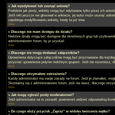
» Jak wyedytować lub usunąć ankietę?
Podobnie jak posty, ankiety mogą być edytowane tylko przez ich autoró
Jeśli nikt jeszcze nie głosował w ankiecie, jej autor może usunąć ankie
zapobiega modyfikowaniu ankiety, kiedy ta już trwa.
Góra
» Dlaczego nie mam dostępu do działu?
Niektóre działy mogą być dostępne dla określonych grup lub użytkowni
administratorem forum, by je uzyskać.
Góra
» Dlaczego nie mogę dodawać załączników?
Uprawnienia dotyczące załączników mogą być przyznawane dla każdego d
przyznać uprawnienia jedynie niektórym grupom. Jeśli nie rozumiesz, d
Góra
» Dlaczego otrzymałem ostrzeżenie?
Każdy administrator ma swoje zasady na forum. Jeśli je złamałeś, mog
Skontaktuj się z administratorem forum, jeśli nie wiesz, dlaczego otrzy
Góra
» Jak mogę zgłosić posty moderatorowi?
Jeśli administrator na to zezwolił, powinieneś widzieć odpowiednią ikon
Góra
» Do czego służy przycisk „Zapisz” w widoku tworzenia wątku?