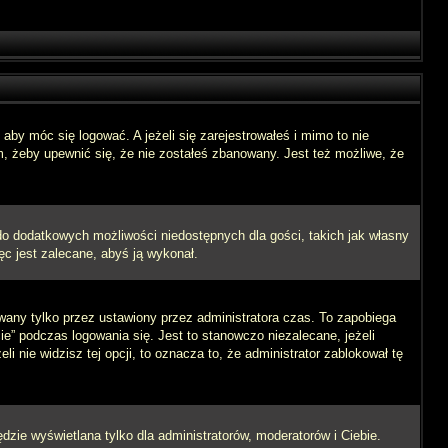
aby móc się logować. A jeżeli się zarejestrowałeś i mimo to nie
m, żeby upewnić się, że nie zostałeś zbanowany. Jest też możliwe, że
 do dodatkowych możliwości niedostępnych dla gości, takich jak własny
ęc jest zalecane, abyś ją wykonał.
wany tylko przez ustawiony przez administratora czas. To zapobiega
” podczas logowania się. Jest to stanowczo niezalecane, jeżeli
i nie widzisz tej opcji, to oznacza to, że administrator zablokował tę
dzie wyświetlana tylko dla administratorów, moderatorów i Ciebie.