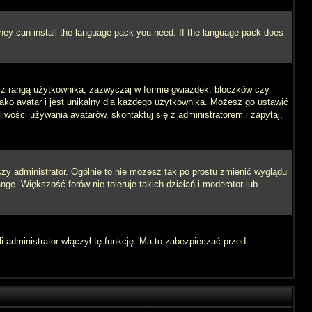
 they can install the language pack you need. If the language pack does
e z rangą użytkownika, zazwyczaj w formie gwiazdek, bloczków czy
jako avatar i jest unikalny dla każdego użytkownika. Możesz go ustawić
wości używania avatarów, skontaktuj się z administratorem i zapytaj,
zy administrator. Ogólnie to nie możesz tak po prostu zmienić wyglądu
ngę. Większość forów nie toleruje takich działań i moderator lub
i administrator włączył tę funkcję. Ma to zabezpieczać przed