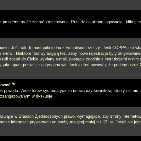
 problemu może zostać zresetowane. Przejdź na stronę logowania i kliknij n
sło. Jeśli tak, to nastąpiła jedna z tych dwóch rzeczy: Jeśli COPPA jest włą
s e-mail. Niektóre fora wymagają też, żeby nowe rejestracje były aktywowane
eżeli został do Ciebie wysłany e-mail, postępuj zgodnie z instrukcjami w ni
y jako spam przez filtr antyspamowy. Jeśli jesteś pewny/a, że podany przez C
gować!?!
goś powodu. Wiele forów systematycznie usuwa użytkowników, którzy nic nie 
iej zaangażowanym w dyskusje.
iązujące w Stanach Zjednoczonych prawo, wymagające, aby strony internetowe
anie informacji prywatnych od osoby mającej mniej niż 13 lat. Jeżeli nie je