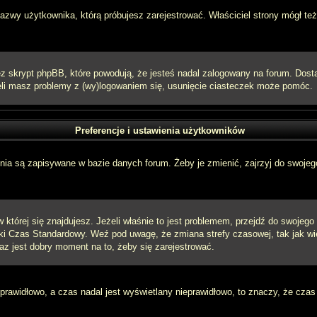
 nazwy użytkownika, którą próbujesz zarejestrować. Właściciel strony mógł też
 skrypt phpBB, które powodują, że jesteś nadal zalogowany na forum. Dostarc
eżeli masz problemy z (wy)logowaniem się, usunięcie ciasteczek może pomóc.
Preferencje i ustawienia użytkowników
ia są zapisywane w bazie danych forum. Żeby je zmienić, zajrzyj do swojego
w której się znajdujesz. Jeżeli właśnie to jest problemem, przejdź do swojeg
ki Czas Standardowy. Weź pod uwagę, że zmiana strefy czasowej, tak jak w
raz jest dobry moment na to, żeby się zarejestrować.
 prawidłowo, a czas nadal jest wyświetlany nieprawidłowo, to znaczy, że czas