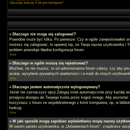
Dlaczego funkcja X nie jest dostępna?
» Dlaczego nie mogę się zalogować?
Powodów może być kilka. Po pierwsze: Czy w ogóle zarejestrowałeś się n
możesz się zalogować, to upewnij się, że Twoja nazwa użytkownika i Tw
problem powoduje błędna konfiguracja forum.
Góra
» Dlaczego w ogóle muszę się rejestrować?
Możliwe, że nie musisz, to od administratora forum zależy, czy aby pi
avatar, wysyłanie prywatnych wiadomości i e-maili do innych użytkownik
Góra
» Dlaczego jestem automatycznie wylogowywany?
Jeżeli nie zaznaczysz opcji
Zaloguj mnie automatycznie przy każdej wi
przejęciu dostępu do Twojego konta przez kogoś innego. Aby pozostać 
korzystasz z forum ze współdzielonego z kimś komputera, np. w bibliotec
funkcję.
Góra
» W jaki sposób mogę zapobiec wyświetlaniu mojej nazwy użytkow
W swoim panelu użytkownika, w „Ustawieniach forum”, znajdziesz opc