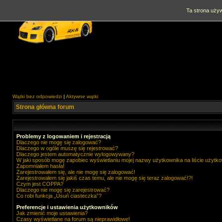
Ta strona używ
Wątki bez odpowiedzi
|
Aktywne wątki
Strona główna forum
Problemy z logowaniem i rejestracją
Dlaczego nie mogę się zalogować?
Dlaczego w ogóle muszę się rejestrować?
Dlaczego jestem automatycznie wylogowywany?
W jaki sposób mogę zapobiec wyświetlaniu mojej nazwy użytkownika na liście użytk
Zapomniałem hasła!
Zarejestrowałem się, ale nie mogę się zalogować!
Zarejestrowałem się jakiś czas temu, ale nie mogę się teraz zalogować!?!
Czym jest COPPA?
Dlaczego nie mogę się zarejestrować?
Co robi funkcja „Usuń ciasteczka”?
Preferencje i ustawienia użytkowników
Jak zmienić moje ustawienia?
Czasy wyświetlane na forum są nieprawidłowe!