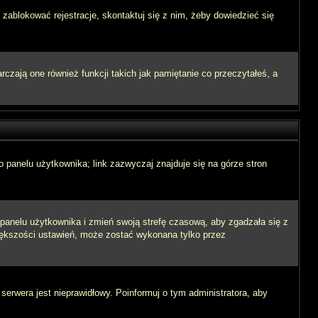
 zablokować rejestracje, skontaktuj się z nim, żeby dowiedzieć się
zają one również funkcji takich jak pamiętanie co przeczytałeś, a
 panelu użytkownika; link zazwyczaj znajduje się na górze stron
o panelu użytkownika i zmień swoją strefę czasową, aby zgadzała się z
iększości ustawień, może zostać wykonana tylko przez
 serwera jest nieprawidłowy. Poinformuj o tym administratora, aby