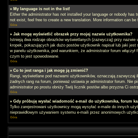
» My language is not in the list!
Either the administrator has not installed your language or nobody has t
not exist, feel free to create a new translation. More information can b
Góra
» Jak mogę wyświetlić obrazek przy mojej nazwie użytkownika?
Istnieją dwa rodzaje obrazków wyświetlanych (zazwyczaj) przy nazwie 
kropek, pokazujących jak dużo postów użytkownik napisał lub jaki jest
w panelu użytkownika, pod warunkiem, że administrator forum włączył f
czym to jest spowodowane.
Góra
» Co to jest ranga i jak mogę ją zmienić?
Rangi, wyświetlane pod nazwami użytkowników, oznaczają zazwyczaj ile 
żadnych rang na forum, ponieważ ustawia je administrator forum. Nie pis
administrator po prostu obniży Twój licznik postów albo przyzna Ci ostr
Góra
» Gdy próbuję wysłać wiadomość e-mail do użytkownika, forum ka
Tylko zarejestrowani użytkownicy mogą wysyłać e-maile do innych użytk
nieprawidłowym używaniem systemu e-maili przez anonimowych użytk
Góra