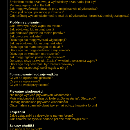
Zmieniłem strefę czasową, a wyświetlany czas nadal jest zły!
My language is not in the list!
Jak mogę wyświetlić obrazek przy mojej nazwie użytkownika?
Co to jest ranga i jak mogę ją zmienić?
Gdy próbuję wysłać wiadomość e-mail do użytkownika, forum każe mi się zalogować
Problemy z pisaniem
Jak utworzyć nowy wątek na forum?
Jak edytować lub usunąć post?
Jak dodawać podpis do moich postów?
Jak utworzyć ankietę?
Dlaczego nie mogę wybrać więcej opcji?
Jak wyedytować lub usunąć ankietę?
Dlaczego nie mam dostępu do działu?
Dlaczego nie mogę dodawać załączników?
Dlaczego otrzymałem ostrzeżenie?
Jak mogę zgłosić posty moderatorowi?
Do czego służy przycisk „Zapisz” w widoku tworzenia wątku?
Dlaczego mój post musi być zaakceptowany?
Jak mogę przesunąć swój wątek w górę?
Formatowanie i rodzaje wątków
Czym są ogłoszenia globalne?
Czym są ogłoszenia?
Czym są wątki przyklejone?
Prywatne wiadomości
Nie mogę wysyłać prywatnych wiadomości!
Moje wiadomości trafiają do folderu „Do wysłania”. Dlaczego?
Dostaję niechciane prywatne wiadomości!
Otrzymałem spam lub obraźliwy e-mail od użytkownika forum!
Załączniki
Jakie załączniki są dozwolone na tym forum?
Jak znaleźć wszystkie dodane przeze mnie załączniki?
Sprawy phpBB3
Kto napisał ten skrypt?