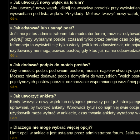
» Jak utworzyć nowy wątek na forum?
Aby utworzyć nowy wątek, kliknij na właściwy przycisk przy wyświetlan
wyświetlana pod listą wątków. Przykłady: Możesz tworzyć nowy wątek,
Góra
» Jak edytować lub usunąć post?
Jeśli nie jesteś administratorem lub moderator forum, możesz edytować 
„edytuj” przy wybranym poście, czasami tylko przez pewien czas po jego 
Informacja ta wyświetli się tylko wtedy, jeśli ktoś odpowiedział; nie po
użytkownicy nie mogą usuwać postów, gdy ktoś już na nie odpowiedział
Góra
» Jak dodawać podpis do moich postów?
Aby umieścić podpis pod swoim postem, musisz najpierw utworzyć go 
Możesz również dodawać podpis domyślnie do wszystkich Twoich postów
pojedynczych postów poprzez odznaczanie wspomnianego wcześniej pol
Góra
» Jak utworzyć ankietę?
Kiedy tworzysz nowy wątek lub edytujesz pierwszy post już istniejącego,
uprawnień, by tworzyć ankiety. Wprowadź tytuł i co najmniej dwie opcje 
użytkownik może wybrać w ankiecie, czas trwania ankiety wyrażony w 
Góra
» Dlaczego nie mogę wybrać więcej opcji?
Limit opcji w ankiecie jest ustalany przez administratora forum. Jeśli s
Góra