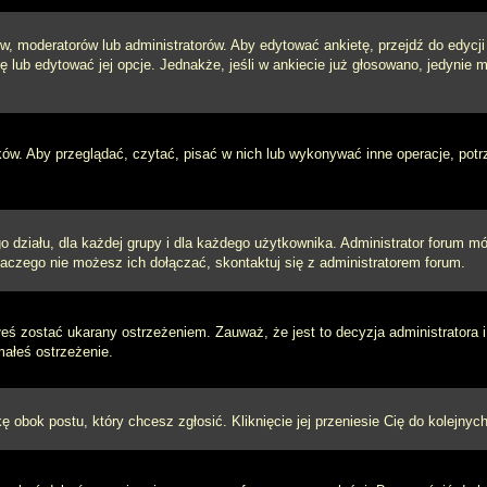
w, moderatorów lub administratorów. Aby edytować ankietę, przejdź do edycj
tę lub edytować jej opcje. Jednakże, jeśli w ankiecie już głosowano, jedynie
ków. Aby przeglądać, czytać, pisać w nich lub wykonywać inne operacje, pot
ziału, dla każdej grupy i dla każdego użytkownika. Administrator forum mógł
laczego nie możesz ich dołączać, skontaktuj się z administratorem forum.
łeś zostać ukarany ostrzeżeniem. Zauważ, że jest to decyzja administratora
małeś ostrzeżenie.
kę obok postu, który chcesz zgłosić. Kliknięcie jej przeniesie Cię do kolejn