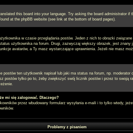
ranslated this board into your language. Try asking the board administrator if
e found at the phpBB website (see link at the bottom of board pages).
użytkownika w czasie przeglądania postów. Jeden z nich to obrazki związan
 status użytkownika na forum. Drugi, zazwyczaj większy obrazek, jest znany 
unkcje avatarów, a Ty masz wystarczające uprawnienia. Jeżeli nie masz możli
postów ten użytkownik napisał lub jaki ma status na forum, np. moderator c
z postów tylko po to, żeby zwiększyć swój licznik postów i przez to swoją ra
zeżenie.
że mi się zalogować. Dlaczego?
owników przez wbudowany formularz wysyłania e-maili i to tylko wtedy, jeżel
owników.
Problemy z pisaniem