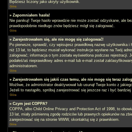
Będziesz liczony jako ukryty użytkownik.
Góra
» Zapomniałem hasła!
Nie panikuj! Twoje hasło wprawdzie nie może zostać odzyskane, ale bez
prawdopodobnie niedługo znów będziesz mógł się zalogować.
Góra
» Zarejestrowałem się, ale nie mogę się zalogować!
Po pierwsze, sprawdź, czy wpisujesz prawidłową nazwę użytkownika i ha
niż 13 lat, to będziesz musiał wykonać instrukcje wysłane na Twój adre
zalogować; informacja o tym została wyświetlona podczas rejestracji. J
podałeś/aś nieprawidłowy adres e-mail lub e-mail został zaklasyfikowan
administratorem.
Góra
» Zarejestrowałem się jakiś czas temu, ale nie mogę się teraz zalo
Możliwe, że administrator deaktywował lub usunął Twoje konto z jakie
Jeżeli to nastąpiło, spróbuj zarejestrować się jeszcze raz i być bardz
Góra
» Czym jest COPPA?
COPPA, albo Child Online Privacy and Protection Act of 1998, to obow
13 lat, miały piśmienną zgodę rodziców lub prawnych opiekunów na zbier
zarejestrować się na stronie WWW, skontaktuj się z prawnikiem.
Góra