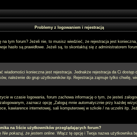
Problemy z logowaniem i rejestracją
a tym forum? Jeżeli nie, to musisz wiedzieć, że rejestracja jest konieczna, 
oje hasło są prawidłowe. Jeżeli są, to skontaktuj się z administratorem foru
sać wiadomości konieczna jest rejestracja. Jednakże rejestracja da Ci dostęp
ów, należenie do grup użytkowników itp. Rejestracja zajmuje tylko chwilę, wi
zycie
w czasie logowania, forum zachowa informację o tym, że jesteś zalogo
zalogowanym, zaznacz opcję „Zaloguj mnie automatycznie przy każdej wizycie
e, kawiarence internetowej, sali komputerowej w szkole / na uczelni itp. Jeżel
nika na liście użytkowników przeglądających forum?
ję
Nie pokazuj, że jestem online
. Włącz tę opcję i Twoja nazwa użytkownika bę