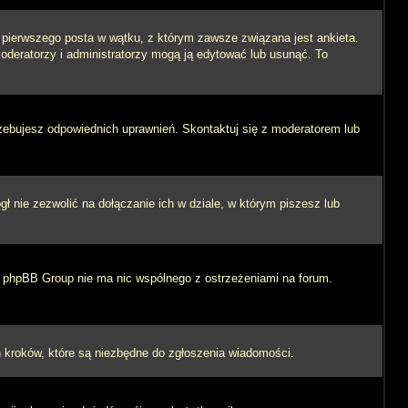
i pierwszego posta w wątku, z którym zawsze związana jest ankieta.
 moderatorzy i administratorzy mogą ją edytować lub usunąć. To
rzebujesz odpowiednich uprawnień. Skontaktuj się z moderatorem lub
 nie zezwolić na dołączanie ich w dziale, w którym piszesz lub
 i phpBB Group nie ma nic wspólnego z ostrzeżeniami na forum.
ych kroków, które są niezbędne do zgłoszenia wiadomości.