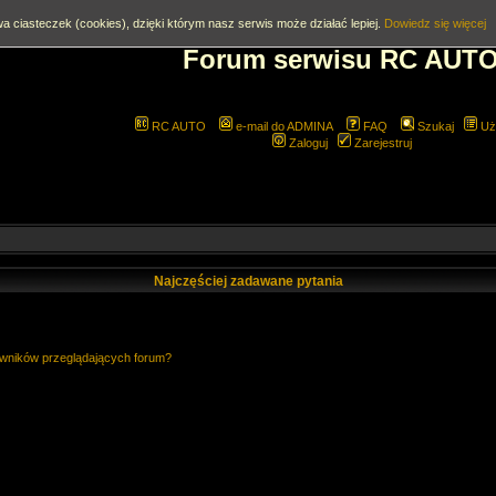
a ciasteczek (cookies), dzięki którym nasz serwis może działać lepiej.
Dowiedz się więcej
Forum serwisu RC AUT
RC AUTO
e-mail do ADMINA
FAQ
Szukaj
Uż
Zaloguj
Zarejestruj
Najczęściej zadawane pytania
owników przeglądających forum?