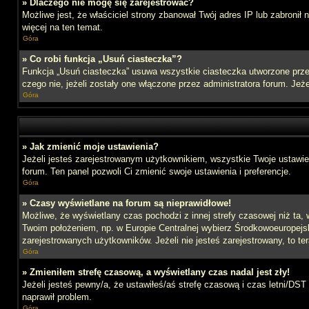
» Dlaczego nie mogę się zarejestrować?
Możliwe jest, że właściciel strony zbanował Twój adres IP lub zabronił
więcej na ten temat.
Góra
» Co robi funkcja „Usuń ciasteczka”?
Funkcja „Usuń ciasteczka” usuwa wszystkie ciasteczka utworzone przez
czego nie, jeżeli zostały one włączone przez administratora forum. J
Góra
» Jak zmienić moje ustawienia?
Jeżeli jesteś zarejestrowanym użytkownikiem, wszystkie Twoje ustawien
forum. Ten panel pozwoli Ci zmienić swoje ustawienia i preferencje.
Góra
» Czasy wyświetlane na forum są nieprawidłowe!
Możliwe, że wyświetlany czas pochodzi z innej strefy czasowej niż ta, 
Twoim położeniem, np. w Europie Centralnej wybierz Środkowoeuropejs
zarejestrowanych użytkowników. Jeżeli nie jesteś zarejestrowany, to te
Góra
» Zmieniłem strefę czasową, a wyświetlany czas nadal jest zły!
Jeżeli jesteś pewny/a, że ustawiłeś/aś strefę czasową i czas letni/DST
naprawił problem.
Góra