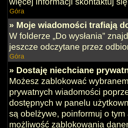
więcej informacji skontaktuj si
Góra
» Moje wiadomości trafiają d
W folderze „Do wysłania” znajd
jeszcze odczytane przez odbio
Góra
» Dostaję niechciane prywat
Możesz zablokować wybranemu
prywatnych wiadomości poprze
dostępnych w panelu użytkown
są obelżywe, poinformuj o tym 
możliwość zablokowania danem