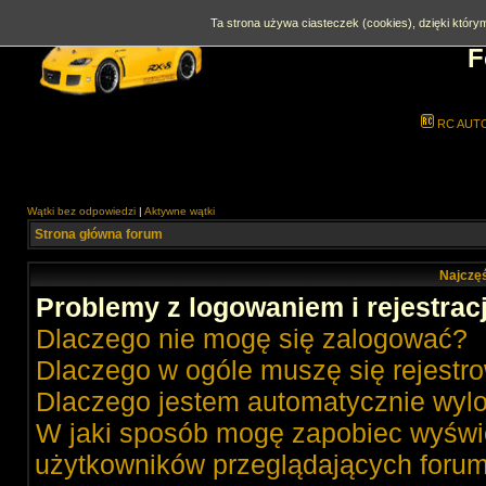
Ta strona używa ciasteczek (cookies), dzięki którym
F
RC AUT
Wątki bez odpowiedzi
|
Aktywne wątki
Strona główna forum
Najczęś
Problemy z logowaniem i rejestrac
Dlaczego nie mogę się zalogować?
Dlaczego w ogóle muszę się rejestr
Dlaczego jestem automatycznie wy
W jaki sposób mogę zapobiec wyświe
użytkowników przeglądających foru