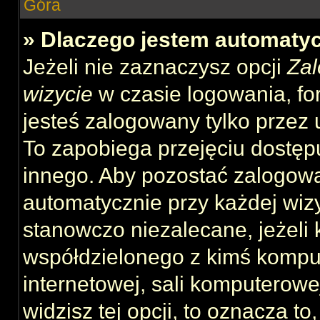
Góra
» Dlaczego jestem automat
Jeżeli nie zaznaczysz opcji
Zal
wizycie
w czasie logowania, fo
jesteś zalogowany tylko przez 
To zapobiega przejęciu dostęp
innego. Aby pozostać zalogow
automatycznie przy każdej wizy
stanowczo niezalecane, jeżeli 
współdzielonego z kimś komput
internetowej, sali komputerowej 
widzisz tej opcji, to oznacza to