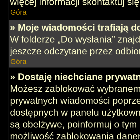
więcej informacji skontaktuj si
Góra
» Moje wiadomości trafiają d
W folderze „Do wysłania” znajd
jeszcze odczytane przez odbio
Góra
» Dostaję niechciane prywat
Możesz zablokować wybranemu
prywatnych wiadomości poprze
dostępnych w panelu użytkown
są obelżywe, poinformuj o tym 
możliwość zablokowania danem