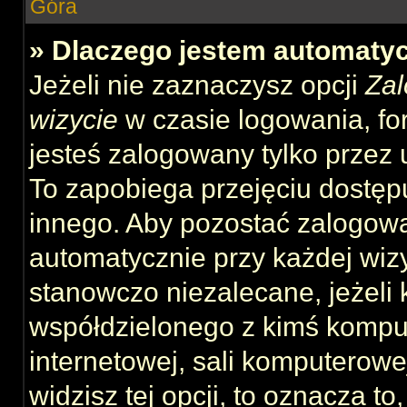
Góra
» Dlaczego jestem automat
Jeżeli nie zaznaczysz opcji
Zal
wizycie
w czasie logowania, fo
jesteś zalogowany tylko przez 
To zapobiega przejęciu dostęp
innego. Aby pozostać zalogow
automatycznie przy każdej wizy
stanowczo niezalecane, jeżeli 
współdzielonego z kimś komput
internetowej, sali komputerowej 
widzisz tej opcji, to oznacza to