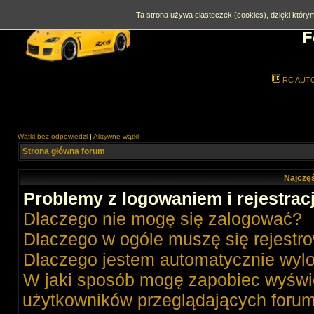
Ta strona używa ciasteczek (cookies), dzięki którym
F
RC AUT
Wątki bez odpowiedzi
|
Aktywne wątki
Strona główna forum
Najczęś
Problemy z logowaniem i rejestrac
Dlaczego nie mogę się zalogować?
Dlaczego w ogóle muszę się rejestr
Dlaczego jestem automatycznie wy
W jaki sposób mogę zapobiec wyświe
użytkowników przeglądających foru