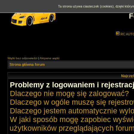
Ta strona używa ciasteczek (cookies), dzięki którym
F
RC AUT
Wątki bez odpowiedzi
|
Aktywne wątki
Strona główna forum
Najczęś
Problemy z logowaniem i rejestrac
Dlaczego nie mogę się zalogować?
Dlaczego w ogóle muszę się rejestr
Dlaczego jestem automatycznie wy
W jaki sposób mogę zapobiec wyświe
użytkowników przeglądających foru