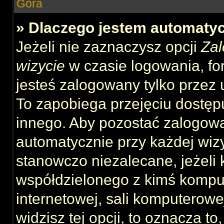
Góra
» Dlaczego jestem automat
Jeżeli nie zaznaczysz opcji
Zal
wizycie
w czasie logowania, fo
jesteś zalogowany tylko przez 
To zapobiega przejęciu dostęp
innego. Aby pozostać zalogow
automatycznie przy każdej wizy
stanowczo niezalecane, jeżeli 
współdzielonego z kimś komput
internetowej, sali komputerowej 
widzisz tej opcji, to oznacza to