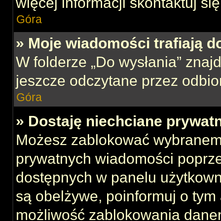
więcej informacji skontaktuj si
Góra
» Moje wiadomości trafiają d
W folderze „Do wysłania” znajd
jeszcze odczytane przez odbio
Góra
» Dostaję niechciane prywat
Możesz zablokować wybranemu
prywatnych wiadomości poprze
dostępnych w panelu użytkown
są obelżywe, poinformuj o tym 
możliwość zablokowania danem