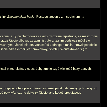
a link
Zapomniałem hasła
. Postępuj zgodnie z instrukcjami, a
czone, a Ty poinformowałeś skrypt w czasie rejestracji, że masz mniej
 przez Ciebie albo przez administratora, zanim będziesz mógł się
m zawartymi. Jeżeli nie otrzymałeś/aś żadnego e-maila, prawdopodobnie
iebie adres e-mail jest prawidłowy, spróbuj skontaktować się z
pisali przez dłuższy czas, żeby zmniejszyć wielkość bazy danych.
 mogące potencjalnie zbierać informacje od ludzi mających mniej niż
steś pewny/a, czy to dotyczy Ciebie jako kogoś próbującego