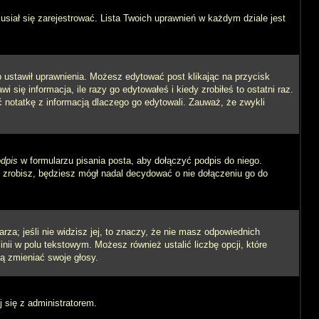
siał się zarejestrować. Lista Twoich uprawnień w każdym dziale jest
ób ustawił uprawnienia. Możesz edytować post klikając na przycisk
się informacja, ile razy go edytowałeś i kiedy zrobiłeś to ostatni raz.
wić notatkę z informacją dlaczego go edytowali. Zauważ, że zwykli
dpis
w formularzu pisania posta, aby dołączyć podpis do niego.
zrobisz, będziesz mógł nadal decydować o nie dołączeniu go do
rza; jeśli nie widzisz jej, to znaczy, że nie masz odpowiednich
inii w polu tekstowym. Możesz również ustalić liczbę opcji, które
ą zmieniać swoje głosy.
j się z administratorem.