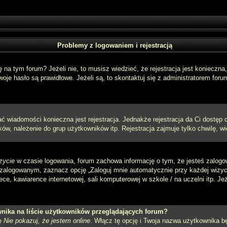
Problemy z logowaniem i rejestracją
a tym forum? Jeżeli nie, to musisz wiedzieć, że rejestracja jest konieczna, 
oje hasło są prawidłowe. Jeżeli są, to skontaktuj się z administratorem foru
sać wiadomości konieczna jest rejestracja. Jednakże rejestracja da Ci dostęp
ów, należenie do grup użytkowników itp. Rejestracja zajmuje tylko chwilę, wi
zycie
w czasie logowania, forum zachowa informację o tym, że jesteś zalogo
zalogowanym, zaznacz opcję „Zaloguj mnie automatycznie przy każdej wizycie
e, kawiarence internetowej, sali komputerowej w szkole / na uczelni itp. Jeżel
nika na liście użytkowników przeglądających forum?
ję
Nie pokazuj, że jestem online
. Włącz tę opcję i Twoja nazwa użytkownika bę