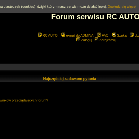
a ciasteczek (cookies), dzięki którym nasz serwis może działać lepiej.
Dowiedz się więcej
Forum serwisu RC AUT
RC AUTO
e-mail do ADMINA
FAQ
Szukaj
Uż
Zaloguj
Zarejestruj
Najczęściej zadawane pytania
owników przeglądających forum?