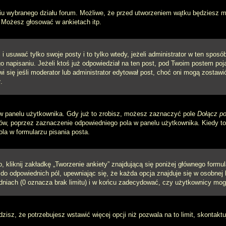
iu wybranego działu forum. Możliwe, że przed utworzeniem wątku będziesz mu
 Możesz głosować w ankietach itp.
i usuwać tylko swoje posty i to tylko wtedy, jeżeli administrator w ten spos
napisaniu. Jeżeli ktoś już odpowiedział na ten post, pod Twoim postem pojawi 
jawi się jeśli moderator lub administrator edytował post, choć oni mogą zosta
.
w panelu użytkownika. Gdy już to zrobisz, możesz zaznaczyć pole
Dołącz po
, poprzez zaznaczenie odpowiedniego pola w panelu użytkownika. Kiedy to 
a w formularzu pisania posta.
 kliknij zakładkę „Tworzenie ankiety” znajdującą się poniżej głównego formula
do odpowiednich pól, upewniając się, że każda opcja znajduje się w osobnej l
dniach (0 oznacza brak limitu) i w końcu zadecydować, czy użytkownicy mog
ądzisz, że potrzebujesz wstawić więcej opcji niż pozwala na to limit, skontaktu