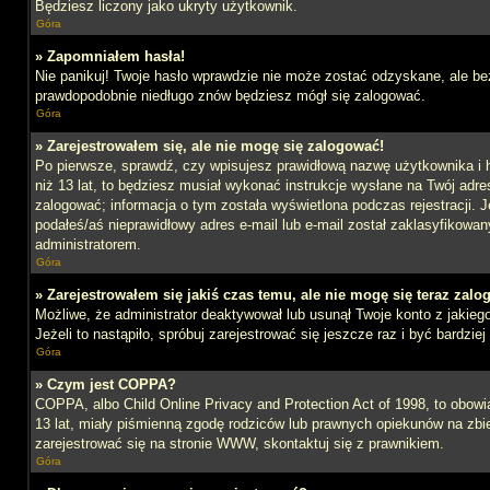
Będziesz liczony jako ukryty użytkownik.
Góra
» Zapomniałem hasła!
Nie panikuj! Twoje hasło wprawdzie nie może zostać odzyskane, ale bez
prawdopodobnie niedługo znów będziesz mógł się zalogować.
Góra
» Zarejestrowałem się, ale nie mogę się zalogować!
Po pierwsze, sprawdź, czy wpisujesz prawidłową nazwę użytkownika i ha
niż 13 lat, to będziesz musiał wykonać instrukcje wysłane na Twój adre
zalogować; informacja o tym została wyświetlona podczas rejestracji. J
podałeś/aś nieprawidłowy adres e-mail lub e-mail został zaklasyfikowan
administratorem.
Góra
» Zarejestrowałem się jakiś czas temu, ale nie mogę się teraz zalo
Możliwe, że administrator deaktywował lub usunął Twoje konto z jakie
Jeżeli to nastąpiło, spróbuj zarejestrować się jeszcze raz i być bardz
Góra
» Czym jest COPPA?
COPPA, albo Child Online Privacy and Protection Act of 1998, to obow
13 lat, miały piśmienną zgodę rodziców lub prawnych opiekunów na zbier
zarejestrować się na stronie WWW, skontaktuj się z prawnikiem.
Góra