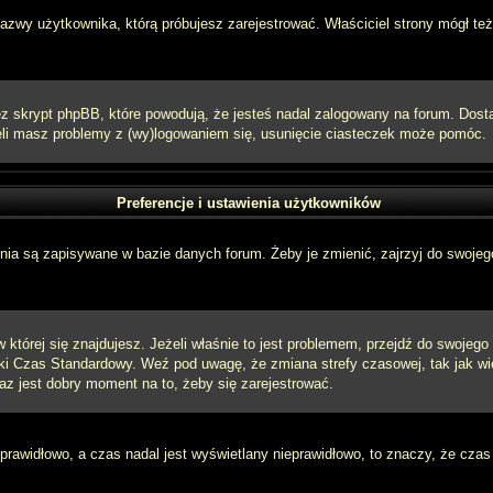
 nazwy użytkownika, którą próbujesz zarejestrować. Właściciel strony mógł też
 skrypt phpBB, które powodują, że jesteś nadal zalogowany na forum. Dostarc
eżeli masz problemy z (wy)logowaniem się, usunięcie ciasteczek może pomóc.
Preferencje i ustawienia użytkowników
ia są zapisywane w bazie danych forum. Żeby je zmienić, zajrzyj do swojego
w której się znajdujesz. Jeżeli właśnie to jest problemem, przejdź do swojeg
ki Czas Standardowy. Weź pod uwagę, że zmiana strefy czasowej, tak jak w
raz jest dobry moment na to, żeby się zarejestrować.
 prawidłowo, a czas nadal jest wyświetlany nieprawidłowo, to znaczy, że czas