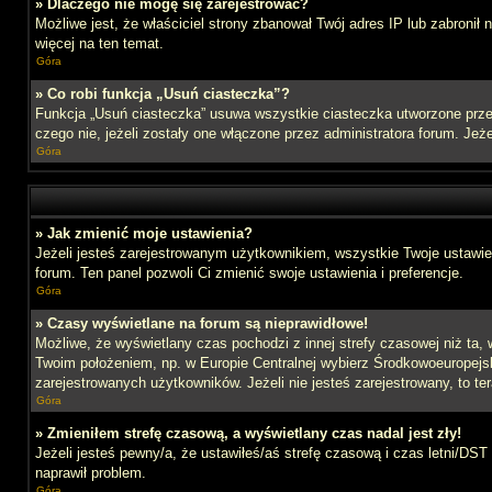
» Dlaczego nie mogę się zarejestrować?
Możliwe jest, że właściciel strony zbanował Twój adres IP lub zabronił
więcej na ten temat.
Góra
» Co robi funkcja „Usuń ciasteczka”?
Funkcja „Usuń ciasteczka” usuwa wszystkie ciasteczka utworzone przez
czego nie, jeżeli zostały one włączone przez administratora forum. J
Góra
» Jak zmienić moje ustawienia?
Jeżeli jesteś zarejestrowanym użytkownikiem, wszystkie Twoje ustawien
forum. Ten panel pozwoli Ci zmienić swoje ustawienia i preferencje.
Góra
» Czasy wyświetlane na forum są nieprawidłowe!
Możliwe, że wyświetlany czas pochodzi z innej strefy czasowej niż ta, 
Twoim położeniem, np. w Europie Centralnej wybierz Środkowoeuropejs
zarejestrowanych użytkowników. Jeżeli nie jesteś zarejestrowany, to te
Góra
» Zmieniłem strefę czasową, a wyświetlany czas nadal jest zły!
Jeżeli jesteś pewny/a, że ustawiłeś/aś strefę czasową i czas letni/DST
naprawił problem.
Góra