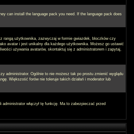
 they can install the language pack you need. If the language pack does
e z rangą użytkownika, zazwyczaj w formie gwiazdek, bloczków czy
jako avatar i jest unikalny dla każdego użytkownika. Możesz go ustawić
wości używania avatarów, skontaktuj się z administratorem i zapytaj,
zy administrator. Ogólnie to nie możesz tak po prostu zmienić wyglądu
ngę. Większość forów nie toleruje takich działań i moderator lub
i administrator włączył tę funkcję. Ma to zabezpieczać przed