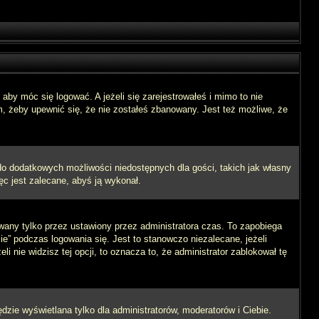
aby móc się logować. A jeżeli się zarejestrowałeś i mimo to nie
m, żeby upewnić się, że nie zostałeś zbanowany. Jest też możliwe, że
 do dodatkowych możliwości niedostępnych dla gości, takich jak własny
ęc jest zalecane, abyś ją wykonał.
wany tylko przez ustawiony przez administratora czas. To zapobiega
” podczas logowania się. Jest to stanowczo niezalecane, jeżeli
i nie widzisz tej opcji, to oznacza to, że administrator zablokował tę
dzie wyświetlana tylko dla administratorów, moderatorów i Ciebie.