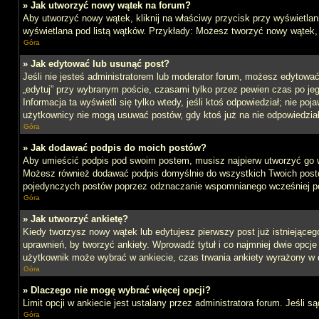
» Jak utworzyć nowy wątek na forum?
Aby utworzyć nowy wątek, kliknij na właściwy przycisk przy wyświetlan
wyświetlana pod listą wątków. Przykłady: Możesz tworzyć nowy wątek,
Góra
» Jak edytować lub usunąć post?
Jeśli nie jesteś administratorem lub moderator forum, możesz edytować 
„edytuj” przy wybranym poście, czasami tylko przez pewien czas po jego 
Informacja ta wyświetli się tylko wtedy, jeśli ktoś odpowiedział; nie po
użytkownicy nie mogą usuwać postów, gdy ktoś już na nie odpowiedział
Góra
» Jak dodawać podpis do moich postów?
Aby umieścić podpis pod swoim postem, musisz najpierw utworzyć go 
Możesz również dodawać podpis domyślnie do wszystkich Twoich postów
pojedynczych postów poprzez odznaczanie wspomnianego wcześniej pol
Góra
» Jak utworzyć ankietę?
Kiedy tworzysz nowy wątek lub edytujesz pierwszy post już istniejącego,
uprawnień, by tworzyć ankiety. Wprowadź tytuł i co najmniej dwie opcje 
użytkownik może wybrać w ankiecie, czas trwania ankiety wyrażony w 
Góra
» Dlaczego nie mogę wybrać więcej opcji?
Limit opcji w ankiecie jest ustalany przez administratora forum. Jeśli s
Góra