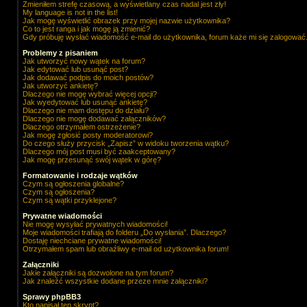
Zmieniłem strefę czasową, a wyświetlany czas nadal jest zły!
My language is not in the list!
Jak mogę wyświetlić obrazek przy mojej nazwie użytkownika?
Co to jest ranga i jak mogę ją zmienić?
Gdy próbuję wysłać wiadomość e-mail do użytkownika, forum każe mi się zalogować
Problemy z pisaniem
Jak utworzyć nowy wątek na forum?
Jak edytować lub usunąć post?
Jak dodawać podpis do moich postów?
Jak utworzyć ankietę?
Dlaczego nie mogę wybrać więcej opcji?
Jak wyedytować lub usunąć ankietę?
Dlaczego nie mam dostępu do działu?
Dlaczego nie mogę dodawać załączników?
Dlaczego otrzymałem ostrzeżenie?
Jak mogę zgłosić posty moderatorowi?
Do czego służy przycisk „Zapisz” w widoku tworzenia wątku?
Dlaczego mój post musi być zaakceptowany?
Jak mogę przesunąć swój wątek w górę?
Formatowanie i rodzaje wątków
Czym są ogłoszenia globalne?
Czym są ogłoszenia?
Czym są wątki przyklejone?
Prywatne wiadomości
Nie mogę wysyłać prywatnych wiadomości!
Moje wiadomości trafiają do folderu „Do wysłania”. Dlaczego?
Dostaję niechciane prywatne wiadomości!
Otrzymałem spam lub obraźliwy e-mail od użytkownika forum!
Załączniki
Jakie załączniki są dozwolone na tym forum?
Jak znaleźć wszystkie dodane przeze mnie załączniki?
Sprawy phpBB3
Kto napisał ten skrypt?