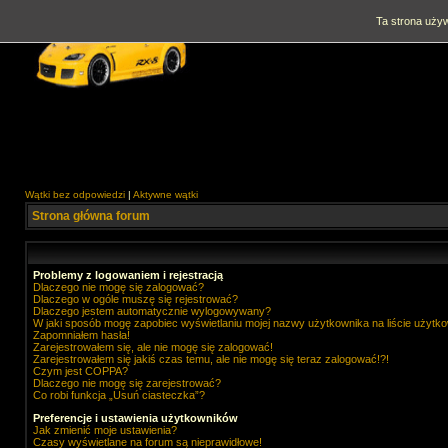
Ta strona używ
Wątki bez odpowiedzi
|
Aktywne wątki
Strona główna forum
Problemy z logowaniem i rejestracją
Dlaczego nie mogę się zalogować?
Dlaczego w ogóle muszę się rejestrować?
Dlaczego jestem automatycznie wylogowywany?
W jaki sposób mogę zapobiec wyświetlaniu mojej nazwy użytkownika na liście użytk
Zapomniałem hasła!
Zarejestrowałem się, ale nie mogę się zalogować!
Zarejestrowałem się jakiś czas temu, ale nie mogę się teraz zalogować!?!
Czym jest COPPA?
Dlaczego nie mogę się zarejestrować?
Co robi funkcja „Usuń ciasteczka”?
Preferencje i ustawienia użytkowników
Jak zmienić moje ustawienia?
Czasy wyświetlane na forum są nieprawidłowe!