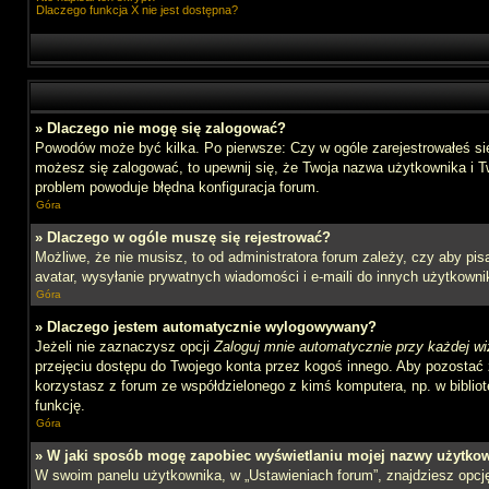
Dlaczego funkcja X nie jest dostępna?
» Dlaczego nie mogę się zalogować?
Powodów może być kilka. Po pierwsze: Czy w ogóle zarejestrowałeś się n
możesz się zalogować, to upewnij się, że Twoja nazwa użytkownika i Tw
problem powoduje błędna konfiguracja forum.
Góra
» Dlaczego w ogóle muszę się rejestrować?
Możliwe, że nie musisz, to od administratora forum zależy, czy aby pi
avatar, wysyłanie prywatnych wiadomości i e-maili do innych użytkownik
Góra
» Dlaczego jestem automatycznie wylogowywany?
Jeżeli nie zaznaczysz opcji
Zaloguj mnie automatycznie przy każdej wi
przejęciu dostępu do Twojego konta przez kogoś innego. Aby pozostać 
korzystasz z forum ze współdzielonego z kimś komputera, np. w bibliotec
funkcję.
Góra
» W jaki sposób mogę zapobiec wyświetlaniu mojej nazwy użytkow
W swoim panelu użytkownika, w „Ustawieniach forum”, znajdziesz opc