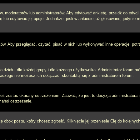
w, moderatorów lub administratorów. Aby edytować ankietę, przejdź do edycj
tę lub edytować jej opcje. Jednakże, jeśli w ankiecie już głosowano, jedynie
ków. Aby przeglądać, czytać, pisać w nich lub wykonywać inne operacje, pot
ziału, dla każdej grupy i dla każdego użytkownika. Administrator forum mógł
laczego nie możesz ich dołączać, skontaktuj się z administratorem forum.
łeś zostać ukarany ostrzeżeniem. Zauważ, że jest to decyzja administratora
małeś ostrzeżenie.
kę obok postu, który chcesz zgłosić. Kliknięcie jej przeniesie Cię do kolejn