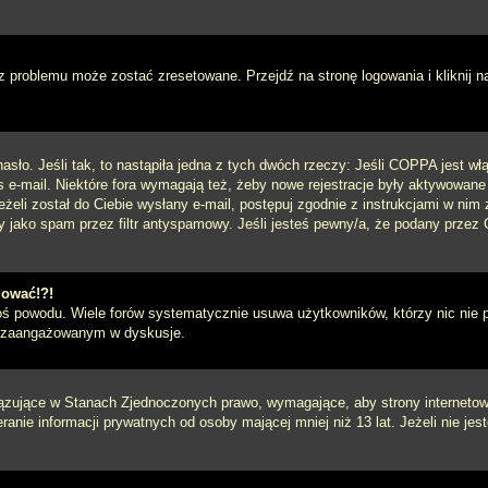
 problemu może zostać zresetowane. Przejdź na stronę logowania i kliknij n
sło. Jeśli tak, to nastąpiła jedna z tych dwóch rzeczy: Jeśli COPPA jest włą
s e-mail. Niektóre fora wymagają też, żeby nowe rejestracje były aktywowane
eżeli został do Ciebie wysłany e-mail, postępuj zgodnie z instrukcjami w ni
y jako spam przez filtr antyspamowy. Jeśli jesteś pewny/a, że podany przez C
gować!?!
goś powodu. Wiele forów systematycznie usuwa użytkowników, którzy nic nie 
iej zaangażowanym w dyskusje.
iązujące w Stanach Zjednoczonych prawo, wymagające, aby strony internetowe
anie informacji prywatnych od osoby mającej mniej niż 13 lat. Jeżeli nie je