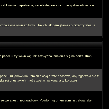
 zablokować rejestracje, skontaktuj się z nim, żeby dowiedzieć się
zają one również funkcji takich jak pamiętanie co przeczytałeś, a
 panelu użytkownika; link zazwyczaj znajduje się na górze stron
o panelu użytkownika i zmień swoją strefę czasową, aby zgadzała się z
iększości ustawień, może zostać wykonana tylko przez
 serwera jest nieprawidłowy. Poinformuj o tym administratora, aby