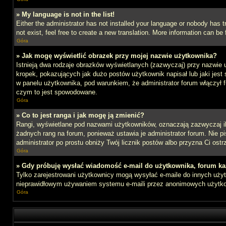
» My language is not in the list!
Either the administrator has not installed your language or nobody has t
not exist, feel free to create a new translation. More information can b
Góra
» Jak mogę wyświetlić obrazek przy mojej nazwie użytkownika?
Istnieją dwa rodzaje obrazków wyświetlanych (zazwyczaj) przy nazwie 
kropek, pokazujących jak dużo postów użytkownik napisał lub jaki jest
w panelu użytkownika, pod warunkiem, że administrator forum włączył f
czym to jest spowodowane.
Góra
» Co to jest ranga i jak mogę ją zmienić?
Rangi, wyświetlane pod nazwami użytkowników, oznaczają zazwyczaj ile 
żadnych rang na forum, ponieważ ustawia je administrator forum. Nie pis
administrator po prostu obniży Twój licznik postów albo przyzna Ci ostr
Góra
» Gdy próbuję wysłać wiadomość e-mail do użytkownika, forum ka
Tylko zarejestrowani użytkownicy mogą wysyłać e-maile do innych użytk
nieprawidłowym używaniem systemu e-maili przez anonimowych użytk
Góra