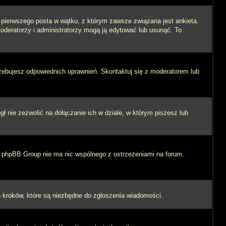
i pierwszego posta w wątku, z którym zawsze związana jest ankieta.
 moderatorzy i administratorzy mogą ją edytować lub usunąć. To
rzebujesz odpowiednich uprawnień. Skontaktuj się z moderatorem lub
 nie zezwolić na dołączanie ich w dziale, w którym piszesz lub
 i phpBB Group nie ma nic wspólnego z ostrzeżeniami na forum.
ych kroków, które są niezbędne do zgłoszenia wiadomości.