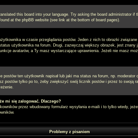
ranslated this board into your language. Try asking the board administrator if
e found at the phpBB website (see link at the bottom of board pages).
użytkownika w czasie przeglądania postów. Jeden z nich to obrazki związan
 status użytkownika na forum. Drugi, zazwyczaj większy obrazek, jest znany 
unkcje avatarów, a Ty masz wystarczające uprawnienia. Jeżeli nie masz możli
postów ten użytkownik napisał lub jaki ma status na forum, np. moderator c
z postów tylko po to, żeby zwiększyć swój licznik postów i przez to swoją ra
zeżenie.
że mi się zalogować. Dlaczego?
owników przez wbudowany formularz wysyłania e-maili i to tylko wtedy, jeżel
owników.
Problemy z pisaniem