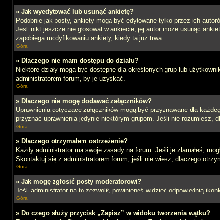
» Jak wyedytować lub usunąć ankietę?
Podobnie jak posty, ankiety mogą być edytowane tylko przez ich autoró
Jeśli nikt jeszcze nie głosował w ankiecie, jej autor może usunąć ankie
zapobiega modyfikowaniu ankiety, kiedy ta już trwa.
Góra
» Dlaczego nie mam dostępu do działu?
Niektóre działy mogą być dostępne dla określonych grup lub użytkowni
administratorem forum, by je uzyskać.
Góra
» Dlaczego nie mogę dodawać załączników?
Uprawnienia dotyczące załączników mogą być przyznawane dla każdego d
przyznać uprawnienia jedynie niektórym grupom. Jeśli nie rozumiesz, d
Góra
» Dlaczego otrzymałem ostrzeżenie?
Każdy administrator ma swoje zasady na forum. Jeśli je złamałeś, mog
Skontaktuj się z administratorem forum, jeśli nie wiesz, dlaczego otrzy
Góra
» Jak mogę zgłosić posty moderatorowi?
Jeśli administrator na to zezwolił, powinieneś widzieć odpowiednią ikon
Góra
» Do czego służy przycisk „Zapisz” w widoku tworzenia wątku?