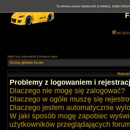
Ta strona używa ciasteczek (cookies), dzięki którym
F
RC AUT
Wątki bez odpowiedzi
|
Aktywne wątki
Strona główna forum
Najczęś
Problemy z logowaniem i rejestrac
Dlaczego nie mogę się zalogować?
Dlaczego w ogóle muszę się rejestr
Dlaczego jestem automatycznie wy
W jaki sposób mogę zapobiec wyświe
użytkowników przeglądających foru