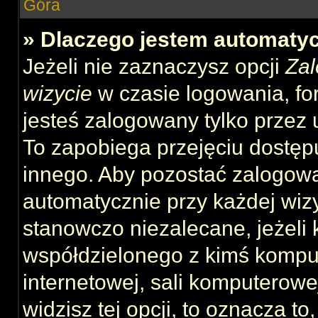
Góra
» Dlaczego jestem automat
Jeżeli nie zaznaczysz opcji
Zal
wizycie
w czasie logowania, fo
jesteś zalogowany tylko przez 
To zapobiega przejęciu dostęp
innego. Aby pozostać zalogow
automatycznie przy każdej wizy
stanowczo niezalecane, jeżeli 
współdzielonego z kimś komput
internetowej, sali komputerowej 
widzisz tej opcji, to oznacza to