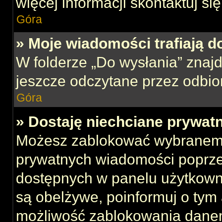
więcej informacji skontaktuj si
Góra
» Moje wiadomości trafiają d
W folderze „Do wysłania” znajd
jeszcze odczytane przez odbio
Góra
» Dostaję niechciane prywat
Możesz zablokować wybranemu
prywatnych wiadomości poprze
dostępnych w panelu użytkown
są obelżywe, poinformuj o tym 
możliwość zablokowania danem