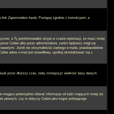
a link
Zapomniałem hasła
. Postępuj zgodnie z instrukcjami, a
czone, a Ty poinformowałeś skrypt w czasie rejestracji, że masz mniej
 przez Ciebie albo przez administratora, zanim będziesz mógł się
m zawartymi. Jeżeli nie otrzymałeś/aś żadnego e-maila, prawdopodobnie
iebie adres e-mail jest prawidłowy, spróbuj skontaktować się z
pisali przez dłuższy czas, żeby zmniejszyć wielkość bazy danych.
 mogące potencjalnie zbierać informacje od ludzi mających mniej niż
steś pewny/a, czy to dotyczy Ciebie jako kogoś próbującego