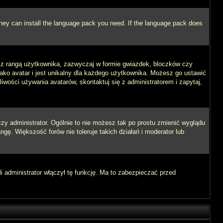
 they can install the language pack you need. If the language pack does
e z rangą użytkownika, zazwyczaj w formie gwiazdek, bloczków czy
jako avatar i jest unikalny dla każdego użytkownika. Możesz go ustawić
wości używania avatarów, skontaktuj się z administratorem i zapytaj,
zy administrator. Ogólnie to nie możesz tak po prostu zmienić wyglądu
ngę. Większość forów nie toleruje takich działań i moderator lub
i administrator włączył tę funkcję. Ma to zabezpieczać przed