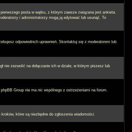
i pierwszego posta w wątku, z którym zawsze związana jest ankieta.
 moderatorzy i administratorzy mogą ją edytować lub usunąć. To
rzebujesz odpowiednich uprawnień. Skontaktuj się z moderatorem lub
 nie zezwolić na dołączanie ich w dziale, w którym piszesz lub
 i phpBB Group nie ma nic wspólnego z ostrzeżeniami na forum.
ych kroków, które są niezbędne do zgłoszenia wiadomości.