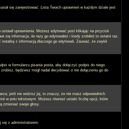
siał się zarejestrować. Lista Twoich uprawnień w każdym dziale jest
ób ustawił uprawnienia. Możesz edytować post klikając na przycisk
się informacja, ile razy go edytowałeś i kiedy zrobiłeś to ostatni raz.
wić notatkę z informacją dlaczego go edytowali. Zauważ, że zwykli
dpis
w formularzu pisania posta, aby dołączyć podpis do niego.
zrobisz, będziesz mógł nadal decydować o nie dołączeniu go do
rza; jeśli nie widzisz jej, to znaczy, że nie masz odpowiednich
inii w polu tekstowym. Możesz również ustalić liczbę opcji, które
ą zmieniać swoje głosy.
j się z administratorem.