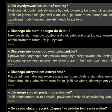
» Jak wyedytować lub usunąć ankietę?
Podobnie jak posty, ankiety mogą być edytowane tylko przez ich autoró
Jeśli nikt jeszcze nie głosował w ankiecie, jej autor może usunąć ankie
zapobiega modyfikowaniu ankiety, kiedy ta już trwa.
Góra
» Dlaczego nie mam dostępu do działu?
Niektóre działy mogą być dostępne dla określonych grup lub użytkowni
administratorem forum, by je uzyskać.
Góra
» Dlaczego nie mogę dodawać załączników?
Uprawnienia dotyczące załączników mogą być przyznawane dla każdego d
przyznać uprawnienia jedynie niektórym grupom. Jeśli nie rozumiesz, d
Góra
» Dlaczego otrzymałem ostrzeżenie?
Każdy administrator ma swoje zasady na forum. Jeśli je złamałeś, mog
Skontaktuj się z administratorem forum, jeśli nie wiesz, dlaczego otrzy
Góra
» Jak mogę zgłosić posty moderatorowi?
Jeśli administrator na to zezwolił, powinieneś widzieć odpowiednią ikon
Góra
» Do czego służy przycisk „Zapisz” w widoku tworzenia wątku?