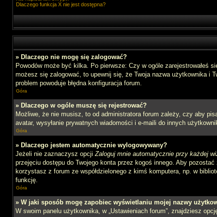
Dlaczego funkcja X nie jest dostępna?
» Dlaczego nie mogę się zalogować?
Powodów może być kilka. Po pierwsze: Czy w ogóle zarejestrowałeś się n
możesz się zalogować, to upewnij się, że Twoja nazwa użytkownika i Tw
problem powoduje błędna konfiguracja forum.
Góra
» Dlaczego w ogóle muszę się rejestrować?
Możliwe, że nie musisz, to od administratora forum zależy, czy aby pi
avatar, wysyłanie prywatnych wiadomości i e-maili do innych użytkownik
Góra
» Dlaczego jestem automatycznie wylogowywany?
Jeżeli nie zaznaczysz opcji
Zaloguj mnie automatycznie przy każdej wi
przejęciu dostępu do Twojego konta przez kogoś innego. Aby pozostać 
korzystasz z forum ze współdzielonego z kimś komputera, np. w bibliotec
funkcję.
Góra
» W jaki sposób mogę zapobiec wyświetlaniu mojej nazwy użytkow
W swoim panelu użytkownika, w „Ustawieniach forum”, znajdziesz opc