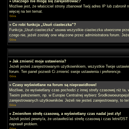
» Dlaczego nie mogę się zarejestrować?
Możliwe jest, że właściciel strony zbanował Twój adres IP lub zabronił
więcej na ten temat.
Góra
» Co robi funkcja „Usuń ciasteczka”?
Funkcja „Usuń ciasteczka” usuwa wszystkie ciasteczka utworzone przez
czego nie, jeżeli zostały one włączone przez administratora forum. J
Góra
» Jak zmienić moje ustawienia?
Jeżeli jesteś zarejestrowanym użytkownikiem, wszystkie Twoje ustawien
forum. Ten panel pozwoli Ci zmienić swoje ustawienia i preferencje.
Góra
» Czasy wyświetlane na forum są nieprawidłowe!
Możliwe, że wyświetlany czas pochodzi z innej strefy czasowej niż ta, 
Twoim położeniem, np. w Europie Centralnej wybierz Środkowoeuropejs
zarejestrowanych użytkowników. Jeżeli nie jesteś zarejestrowany, to te
Góra
» Zmieniłem strefę czasową, a wyświetlany czas nadal jest zły!
Jeżeli jesteś pewny/a, że ustawiłeś/aś strefę czasową i czas letni/DST
naprawił problem.
Góra