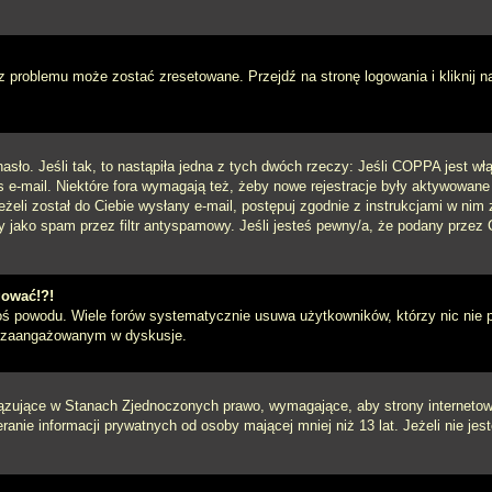
 problemu może zostać zresetowane. Przejdź na stronę logowania i kliknij n
sło. Jeśli tak, to nastąpiła jedna z tych dwóch rzeczy: Jeśli COPPA jest włą
s e-mail. Niektóre fora wymagają też, żeby nowe rejestracje były aktywowane
eżeli został do Ciebie wysłany e-mail, postępuj zgodnie z instrukcjami w ni
y jako spam przez filtr antyspamowy. Jeśli jesteś pewny/a, że podany przez C
gować!?!
goś powodu. Wiele forów systematycznie usuwa użytkowników, którzy nic nie 
iej zaangażowanym w dyskusje.
iązujące w Stanach Zjednoczonych prawo, wymagające, aby strony internetowe
anie informacji prywatnych od osoby mającej mniej niż 13 lat. Jeżeli nie je