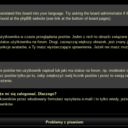
ranslated this board into your language. Try asking the board administrator if
e found at the phpBB website (see link at the bottom of board pages).
użytkownika w czasie przeglądania postów. Jeden z nich to obrazki związan
 status użytkownika na forum. Drugi, zazwyczaj większy obrazek, jest znany 
unkcje avatarów, a Ty masz wystarczające uprawnienia. Jeżeli nie masz możli
postów ten użytkownik napisał lub jaki ma status na forum, np. moderator c
z postów tylko po to, żeby zwiększyć swój licznik postów i przez to swoją ra
zeżenie.
że mi się zalogować. Dlaczego?
owników przez wbudowany formularz wysyłania e-maili i to tylko wtedy, jeżel
owników.
Problemy z pisaniem