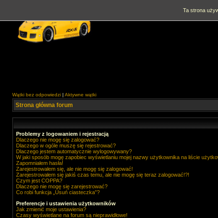
Ta strona używ
Wątki bez odpowiedzi
|
Aktywne wątki
Strona główna forum
Problemy z logowaniem i rejestracją
Dlaczego nie mogę się zalogować?
Dlaczego w ogóle muszę się rejestrować?
Dlaczego jestem automatycznie wylogowywany?
W jaki sposób mogę zapobiec wyświetlaniu mojej nazwy użytkownika na liście użytk
Zapomniałem hasła!
Zarejestrowałem się, ale nie mogę się zalogować!
Zarejestrowałem się jakiś czas temu, ale nie mogę się teraz zalogować!?!
Czym jest COPPA?
Dlaczego nie mogę się zarejestrować?
Co robi funkcja „Usuń ciasteczka”?
Preferencje i ustawienia użytkowników
Jak zmienić moje ustawienia?
Czasy wyświetlane na forum są nieprawidłowe!