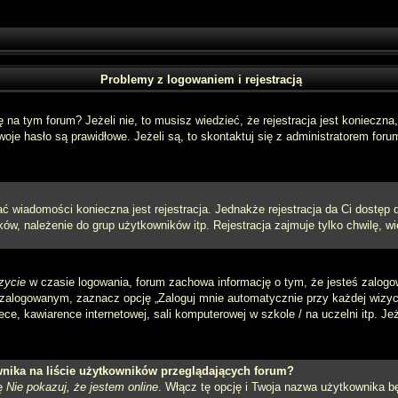
Problemy z logowaniem i rejestracją
a tym forum? Jeżeli nie, to musisz wiedzieć, że rejestracja jest konieczna, 
oje hasło są prawidłowe. Jeżeli są, to skontaktuj się z administratorem foru
sać wiadomości konieczna jest rejestracja. Jednakże rejestracja da Ci dostęp
ów, należenie do grup użytkowników itp. Rejestracja zajmuje tylko chwilę, wi
zycie
w czasie logowania, forum zachowa informację o tym, że jesteś zalogo
zalogowanym, zaznacz opcję „Zaloguj mnie automatycznie przy każdej wizycie
e, kawiarence internetowej, sali komputerowej w szkole / na uczelni itp. Jeżel
nika na liście użytkowników przeglądających forum?
ję
Nie pokazuj, że jestem online
. Włącz tę opcję i Twoja nazwa użytkownika bę