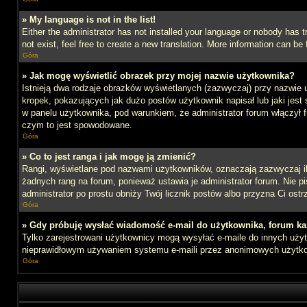
» My language is not in the list!
Either the administrator has not installed your language or nobody has t
not exist, feel free to create a new translation. More information can b
Góra
» Jak mogę wyświetlić obrazek przy mojej nazwie użytkownika?
Istnieją dwa rodzaje obrazków wyświetlanych (zazwyczaj) przy nazwie 
kropek, pokazujących jak dużo postów użytkownik napisał lub jaki jest
w panelu użytkownika, pod warunkiem, że administrator forum włączył f
czym to jest spowodowane.
Góra
» Co to jest ranga i jak mogę ją zmienić?
Rangi, wyświetlane pod nazwami użytkowników, oznaczają zazwyczaj ile 
żadnych rang na forum, ponieważ ustawia je administrator forum. Nie pis
administrator po prostu obniży Twój licznik postów albo przyzna Ci ostr
Góra
» Gdy próbuję wysłać wiadomość e-mail do użytkownika, forum ka
Tylko zarejestrowani użytkownicy mogą wysyłać e-maile do innych użytk
nieprawidłowym używaniem systemu e-maili przez anonimowych użytk
Góra