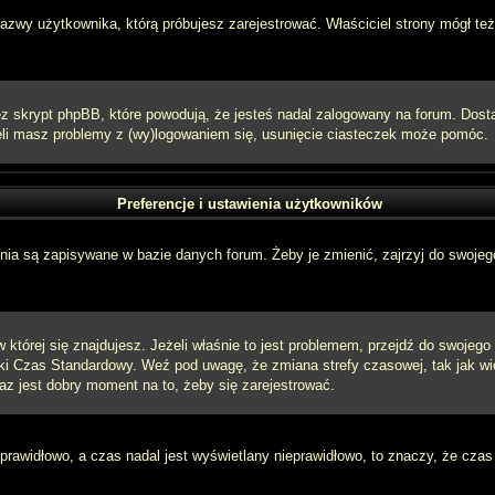
 nazwy użytkownika, którą próbujesz zarejestrować. Właściciel strony mógł też
 skrypt phpBB, które powodują, że jesteś nadal zalogowany na forum. Dostarc
eżeli masz problemy z (wy)logowaniem się, usunięcie ciasteczek może pomóc.
Preferencje i ustawienia użytkowników
ia są zapisywane w bazie danych forum. Żeby je zmienić, zajrzyj do swojego
w której się znajdujesz. Jeżeli właśnie to jest problemem, przejdź do swojeg
ki Czas Standardowy. Weź pod uwagę, że zmiana strefy czasowej, tak jak w
raz jest dobry moment na to, żeby się zarejestrować.
 prawidłowo, a czas nadal jest wyświetlany nieprawidłowo, to znaczy, że czas