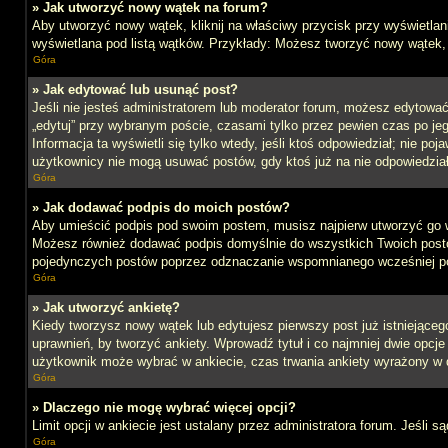
» Jak utworzyć nowy wątek na forum?
Aby utworzyć nowy wątek, kliknij na właściwy przycisk przy wyświetlan
wyświetlana pod listą wątków. Przykłady: Możesz tworzyć nowy wątek,
Góra
» Jak edytować lub usunąć post?
Jeśli nie jesteś administratorem lub moderator forum, możesz edytować 
„edytuj” przy wybranym poście, czasami tylko przez pewien czas po jego 
Informacja ta wyświetli się tylko wtedy, jeśli ktoś odpowiedział; nie po
użytkownicy nie mogą usuwać postów, gdy ktoś już na nie odpowiedział
Góra
» Jak dodawać podpis do moich postów?
Aby umieścić podpis pod swoim postem, musisz najpierw utworzyć go 
Możesz również dodawać podpis domyślnie do wszystkich Twoich postów
pojedynczych postów poprzez odznaczanie wspomnianego wcześniej pol
Góra
» Jak utworzyć ankietę?
Kiedy tworzysz nowy wątek lub edytujesz pierwszy post już istniejącego,
uprawnień, by tworzyć ankiety. Wprowadź tytuł i co najmniej dwie opcje 
użytkownik może wybrać w ankiecie, czas trwania ankiety wyrażony w 
Góra
» Dlaczego nie mogę wybrać więcej opcji?
Limit opcji w ankiecie jest ustalany przez administratora forum. Jeśli s
Góra