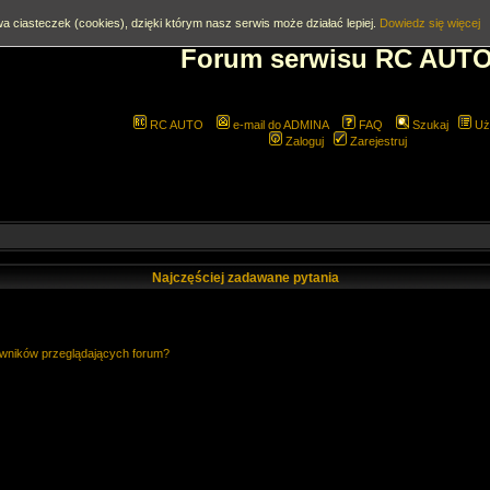
a ciasteczek (cookies), dzięki którym nasz serwis może działać lepiej.
Dowiedz się więcej
Forum serwisu RC AUT
RC AUTO
e-mail do ADMINA
FAQ
Szukaj
Uż
Zaloguj
Zarejestruj
Najczęściej zadawane pytania
owników przeglądających forum?