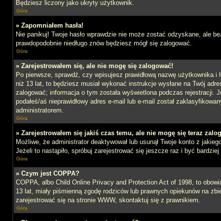
Będziesz liczony jako ukryty użytkownik.
Góra
» Zapomniałem hasła!
Nie panikuj! Twoje hasło wprawdzie nie może zostać odzyskane, ale bez
prawdopodobnie niedługo znów będziesz mógł się zalogować.
Góra
» Zarejestrowałem się, ale nie mogę się zalogować!
Po pierwsze, sprawdź, czy wpisujesz prawidłową nazwę użytkownika i ha
niż 13 lat, to będziesz musiał wykonać instrukcje wysłane na Twój adre
zalogować; informacja o tym została wyświetlona podczas rejestracji. J
podałeś/aś nieprawidłowy adres e-mail lub e-mail został zaklasyfikowan
administratorem.
Góra
» Zarejestrowałem się jakiś czas temu, ale nie mogę się teraz zalo
Możliwe, że administrator deaktywował lub usunął Twoje konto z jakie
Jeżeli to nastąpiło, spróbuj zarejestrować się jeszcze raz i być bardz
Góra
» Czym jest COPPA?
COPPA, albo Child Online Privacy and Protection Act of 1998, to obow
13 lat, miały piśmienną zgodę rodziców lub prawnych opiekunów na zbier
zarejestrować się na stronie WWW, skontaktuj się z prawnikiem.
Góra