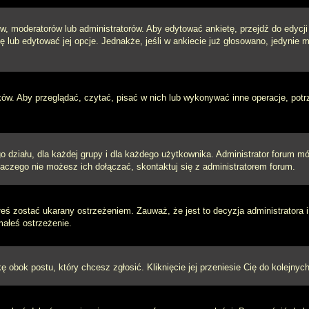
w, moderatorów lub administratorów. Aby edytować ankietę, przejdź do edycj
tę lub edytować jej opcje. Jednakże, jeśli w ankiecie już głosowano, jedynie
ków. Aby przeglądać, czytać, pisać w nich lub wykonywać inne operacje, pot
ziału, dla każdej grupy i dla każdego użytkownika. Administrator forum mógł
laczego nie możesz ich dołączać, skontaktuj się z administratorem forum.
łeś zostać ukarany ostrzeżeniem. Zauważ, że jest to decyzja administratora
małeś ostrzeżenie.
kę obok postu, który chcesz zgłosić. Kliknięcie jej przeniesie Cię do kolejn