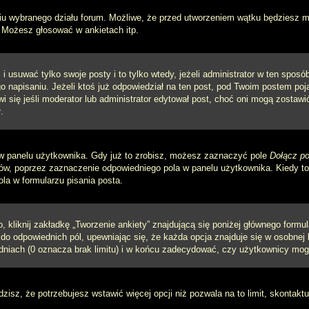
iu wybranego działu forum. Możliwe, że przed utworzeniem wątku będziesz mu
 Możesz głosować w ankietach itp.
i usuwać tylko swoje posty i to tylko wtedy, jeżeli administrator w ten spos
napisaniu. Jeżeli ktoś już odpowiedział na ten post, pod Twoim postem pojawi 
jawi się jeśli moderator lub administrator edytował post, choć oni mogą zosta
.
w panelu użytkownika. Gdy już to zrobisz, możesz zaznaczyć pole
Dołącz po
, poprzez zaznaczenie odpowiedniego pola w panelu użytkownika. Kiedy to 
a w formularzu pisania posta.
 kliknij zakładkę „Tworzenie ankiety” znajdującą się poniżej głównego formula
do odpowiednich pól, upewniając się, że każda opcja znajduje się w osobnej l
dniach (0 oznacza brak limitu) i w końcu zadecydować, czy użytkownicy mog
ądzisz, że potrzebujesz wstawić więcej opcji niż pozwala na to limit, skontaktu