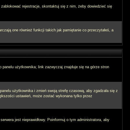
 zablokować rejestracje, skontaktuj się z nim, żeby dowiedzieć się
zają one również funkcji takich jak pamiętanie co przeczytałeś, a
 panelu użytkownika; link zazwyczaj znajduje się na górze stron
o panelu użytkownika i zmień swoją strefę czasową, aby zgadzała się z
iększości ustawień, może zostać wykonana tylko przez
 serwera jest nieprawidłowy. Poinformuj o tym administratora, aby