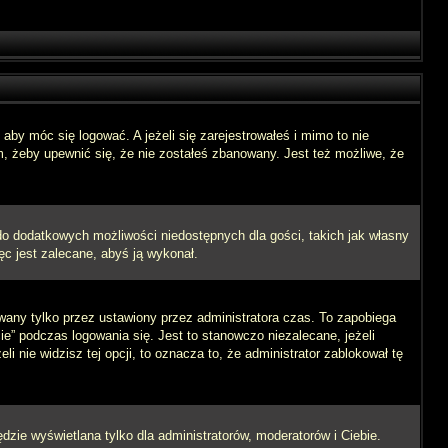
aby móc się logować. A jeżeli się zarejestrowałeś i mimo to nie
m, żeby upewnić się, że nie zostałeś zbanowany. Jest też możliwe, że
 do dodatkowych możliwości niedostępnych dla gości, takich jak własny
ęc jest zalecane, abyś ją wykonał.
wany tylko przez ustawiony przez administratora czas. To zapobiega
” podczas logowania się. Jest to stanowczo niezalecane, jeżeli
i nie widzisz tej opcji, to oznacza to, że administrator zablokował tę
dzie wyświetlana tylko dla administratorów, moderatorów i Ciebie.