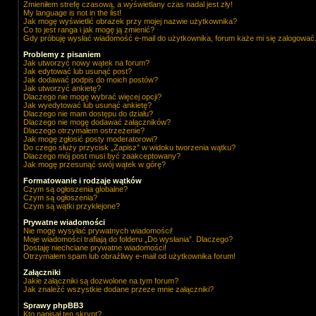
Zmieniłem strefę czasową, a wyświetlany czas nadal jest zły!
My language is not in the list!
Jak mogę wyświetlić obrazek przy mojej nazwie użytkownika?
Co to jest ranga i jak mogę ją zmienić?
Gdy próbuję wysłać wiadomość e-mail do użytkownika, forum każe mi się zalogować
Problemy z pisaniem
Jak utworzyć nowy wątek na forum?
Jak edytować lub usunąć post?
Jak dodawać podpis do moich postów?
Jak utworzyć ankietę?
Dlaczego nie mogę wybrać więcej opcji?
Jak wyedytować lub usunąć ankietę?
Dlaczego nie mam dostępu do działu?
Dlaczego nie mogę dodawać załączników?
Dlaczego otrzymałem ostrzeżenie?
Jak mogę zgłosić posty moderatorowi?
Do czego służy przycisk „Zapisz” w widoku tworzenia wątku?
Dlaczego mój post musi być zaakceptowany?
Jak mogę przesunąć swój wątek w górę?
Formatowanie i rodzaje wątków
Czym są ogłoszenia globalne?
Czym są ogłoszenia?
Czym są wątki przyklejone?
Prywatne wiadomości
Nie mogę wysyłać prywatnych wiadomości!
Moje wiadomości trafiają do folderu „Do wysłania”. Dlaczego?
Dostaję niechciane prywatne wiadomości!
Otrzymałem spam lub obraźliwy e-mail od użytkownika forum!
Załączniki
Jakie załączniki są dozwolone na tym forum?
Jak znaleźć wszystkie dodane przeze mnie załączniki?
Sprawy phpBB3
Kto napisał ten skrypt?