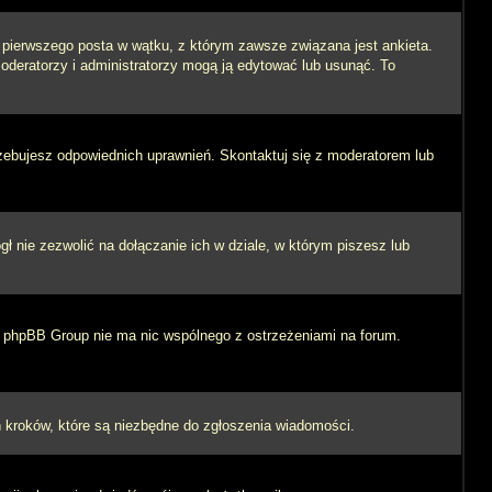
i pierwszego posta w wątku, z którym zawsze związana jest ankieta.
 moderatorzy i administratorzy mogą ją edytować lub usunąć. To
rzebujesz odpowiednich uprawnień. Skontaktuj się z moderatorem lub
 nie zezwolić na dołączanie ich w dziale, w którym piszesz lub
 i phpBB Group nie ma nic wspólnego z ostrzeżeniami na forum.
ych kroków, które są niezbędne do zgłoszenia wiadomości.