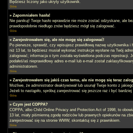
Będziesz liczony jako ukryty użytkownik.
Góra
» Zapomniałem hasła!
Nie panikuj! Twoje hasło wprawdzie nie może zostać odzyskane, ale bez
prawdopodobnie niedługo znów będziesz mógł się zalogować.
Góra
» Zarejestrowałem się, ale nie mogę się zalogować!
Po pierwsze, sprawdź, czy wpisujesz prawidłową nazwę użytkownika i ha
niż 13 lat, to będziesz musiał wykonać instrukcje wysłane na Twój adre
zalogować; informacja o tym została wyświetlona podczas rejestracji. J
podałeś/aś nieprawidłowy adres e-mail lub e-mail został zaklasyfikowan
administratorem.
Góra
» Zarejestrowałem się jakiś czas temu, ale nie mogę się teraz zalo
Możliwe, że administrator deaktywował lub usunął Twoje konto z jakie
Jeżeli to nastąpiło, spróbuj zarejestrować się jeszcze raz i być bardz
Góra
» Czym jest COPPA?
COPPA, albo Child Online Privacy and Protection Act of 1998, to obow
13 lat, miały piśmienną zgodę rodziców lub prawnych opiekunów na zbier
zarejestrować się na stronie WWW, skontaktuj się z prawnikiem.
Góra