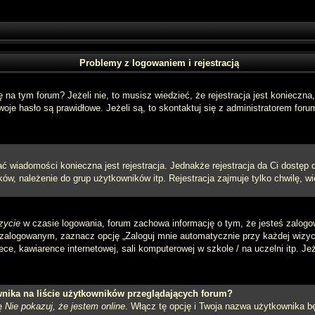
Problemy z logowaniem i rejestracją
a tym forum? Jeżeli nie, to musisz wiedzieć, że rejestracja jest konieczna, 
oje hasło są prawidłowe. Jeżeli są, to skontaktuj się z administratorem foru
sać wiadomości konieczna jest rejestracja. Jednakże rejestracja da Ci dostęp
ów, należenie do grup użytkowników itp. Rejestracja zajmuje tylko chwilę, wi
zycie
w czasie logowania, forum zachowa informację o tym, że jesteś zalogo
zalogowanym, zaznacz opcję „Zaloguj mnie automatycznie przy każdej wizycie
e, kawiarence internetowej, sali komputerowej w szkole / na uczelni itp. Jeżel
nika na liście użytkowników przeglądających forum?
ję
Nie pokazuj, że jestem online
. Włącz tę opcję i Twoja nazwa użytkownika bę