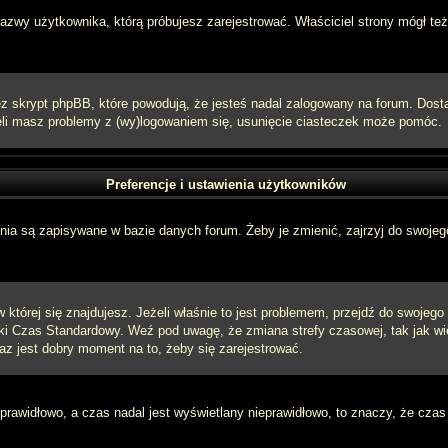
 nazwy użytkownika, którą próbujesz zarejestrować. Właściciel strony mógł też
 skrypt phpBB, które powodują, że jesteś nadal zalogowany na forum. Dostarc
eżeli masz problemy z (wy)logowaniem się, usunięcie ciasteczek może pomóc.
Preferencje i ustawienia użytkowników
ia są zapisywane w bazie danych forum. Żeby je zmienić, zajrzyj do swojego
w której się znajdujesz. Jeżeli właśnie to jest problemem, przejdź do swojeg
ki Czas Standardowy. Weź pod uwagę, że zmiana strefy czasowej, tak jak w
raz jest dobry moment na to, żeby się zarejestrować.
 prawidłowo, a czas nadal jest wyświetlany nieprawidłowo, to znaczy, że czas