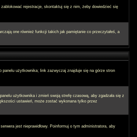
 zablokować rejestracje, skontaktuj się z nim, żeby dowiedzieć się
zają one również funkcji takich jak pamiętanie co przeczytałeś, a
 panelu użytkownika; link zazwyczaj znajduje się na górze stron
o panelu użytkownika i zmień swoją strefę czasową, aby zgadzała się z
iększości ustawień, może zostać wykonana tylko przez
 serwera jest nieprawidłowy. Poinformuj o tym administratora, aby