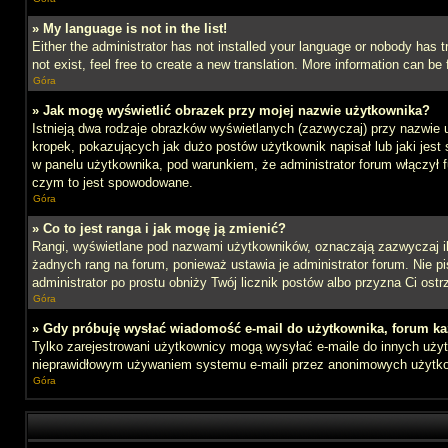
» My language is not in the list!
Either the administrator has not installed your language or nobody has t
not exist, feel free to create a new translation. More information can b
Góra
» Jak mogę wyświetlić obrazek przy mojej nazwie użytkownika?
Istnieją dwa rodzaje obrazków wyświetlanych (zazwyczaj) przy nazwie 
kropek, pokazujących jak dużo postów użytkownik napisał lub jaki jest
w panelu użytkownika, pod warunkiem, że administrator forum włączył f
czym to jest spowodowane.
Góra
» Co to jest ranga i jak mogę ją zmienić?
Rangi, wyświetlane pod nazwami użytkowników, oznaczają zazwyczaj ile 
żadnych rang na forum, ponieważ ustawia je administrator forum. Nie pis
administrator po prostu obniży Twój licznik postów albo przyzna Ci ostr
Góra
» Gdy próbuję wysłać wiadomość e-mail do użytkownika, forum ka
Tylko zarejestrowani użytkownicy mogą wysyłać e-maile do innych użytk
nieprawidłowym używaniem systemu e-maili przez anonimowych użytk
Góra