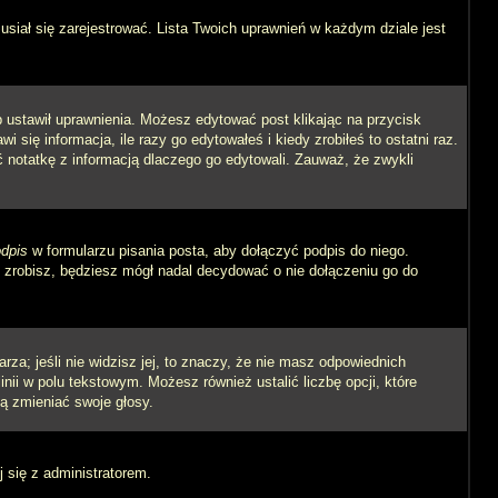
siał się zarejestrować. Lista Twoich uprawnień w każdym dziale jest
ób ustawił uprawnienia. Możesz edytować post klikając na przycisk
się informacja, ile razy go edytowałeś i kiedy zrobiłeś to ostatni raz.
wić notatkę z informacją dlaczego go edytowali. Zauważ, że zwykli
dpis
w formularzu pisania posta, aby dołączyć podpis do niego.
zrobisz, będziesz mógł nadal decydować o nie dołączeniu go do
rza; jeśli nie widzisz jej, to znaczy, że nie masz odpowiednich
inii w polu tekstowym. Możesz również ustalić liczbę opcji, które
ą zmieniać swoje głosy.
j się z administratorem.