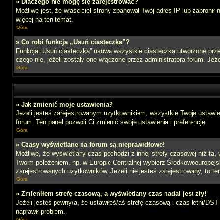
» Dlaczego nie mogę się zarejestrować?
Możliwe jest, że właściciel strony zbanował Twój adres IP lub zabronił
więcej na ten temat.
Góra
» Co robi funkcja „Usuń ciasteczka”?
Funkcja „Usuń ciasteczka” usuwa wszystkie ciasteczka utworzone przez
czego nie, jeżeli zostały one włączone przez administratora forum. J
Góra
» Jak zmienić moje ustawienia?
Jeżeli jesteś zarejestrowanym użytkownikiem, wszystkie Twoje ustawien
forum. Ten panel pozwoli Ci zmienić swoje ustawienia i preferencje.
Góra
» Czasy wyświetlane na forum są nieprawidłowe!
Możliwe, że wyświetlany czas pochodzi z innej strefy czasowej niż ta, 
Twoim położeniem, np. w Europie Centralnej wybierz Środkowoeuropejs
zarejestrowanych użytkowników. Jeżeli nie jesteś zarejestrowany, to te
Góra
» Zmieniłem strefę czasową, a wyświetlany czas nadal jest zły!
Jeżeli jesteś pewny/a, że ustawiłeś/aś strefę czasową i czas letni/DST
naprawił problem.
Góra