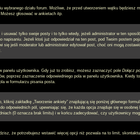
iu wybranego działu forum. Możliwe, że przed utworzeniem wątku będziesz mu
 Możesz głosować w ankietach itp.
i usuwać tylko swoje posty i to tylko wtedy, jeżeli administrator w ten spos
napisaniu. Jeżeli ktoś już odpowiedział na ten post, pod Twoim postem pojawi 
jawi się jeśli moderator lub administrator edytował post, choć oni mogą zosta
.
w panelu użytkownika. Gdy już to zrobisz, możesz zaznaczyć pole
Dołącz po
, poprzez zaznaczenie odpowiedniego pola w panelu użytkownika. Kiedy to 
a w formularzu pisania posta.
 kliknij zakładkę „Tworzenie ankiety” znajdującą się poniżej głównego formula
do odpowiednich pól, upewniając się, że każda opcja znajduje się w osobnej l
dniach (0 oznacza brak limitu) i w końcu zadecydować, czy użytkownicy mog
ądzisz, że potrzebujesz wstawić więcej opcji niż pozwala na to limit, skontaktu