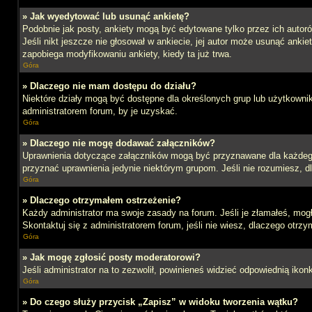
» Jak wyedytować lub usunąć ankietę?
Podobnie jak posty, ankiety mogą być edytowane tylko przez ich autoró
Jeśli nikt jeszcze nie głosował w ankiecie, jej autor może usunąć ankie
zapobiega modyfikowaniu ankiety, kiedy ta już trwa.
Góra
» Dlaczego nie mam dostępu do działu?
Niektóre działy mogą być dostępne dla określonych grup lub użytkowni
administratorem forum, by je uzyskać.
Góra
» Dlaczego nie mogę dodawać załączników?
Uprawnienia dotyczące załączników mogą być przyznawane dla każdego d
przyznać uprawnienia jedynie niektórym grupom. Jeśli nie rozumiesz, d
Góra
» Dlaczego otrzymałem ostrzeżenie?
Każdy administrator ma swoje zasady na forum. Jeśli je złamałeś, mog
Skontaktuj się z administratorem forum, jeśli nie wiesz, dlaczego otrzy
Góra
» Jak mogę zgłosić posty moderatorowi?
Jeśli administrator na to zezwolił, powinieneś widzieć odpowiednią ikon
Góra
» Do czego służy przycisk „Zapisz” w widoku tworzenia wątku?