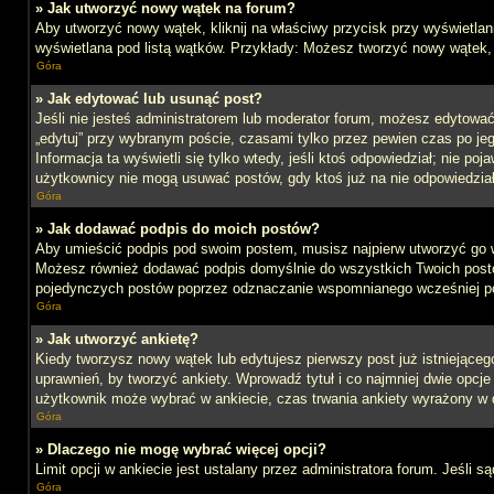
» Jak utworzyć nowy wątek na forum?
Aby utworzyć nowy wątek, kliknij na właściwy przycisk przy wyświetlan
wyświetlana pod listą wątków. Przykłady: Możesz tworzyć nowy wątek,
Góra
» Jak edytować lub usunąć post?
Jeśli nie jesteś administratorem lub moderator forum, możesz edytować 
„edytuj” przy wybranym poście, czasami tylko przez pewien czas po jego 
Informacja ta wyświetli się tylko wtedy, jeśli ktoś odpowiedział; nie po
użytkownicy nie mogą usuwać postów, gdy ktoś już na nie odpowiedział
Góra
» Jak dodawać podpis do moich postów?
Aby umieścić podpis pod swoim postem, musisz najpierw utworzyć go 
Możesz również dodawać podpis domyślnie do wszystkich Twoich postów
pojedynczych postów poprzez odznaczanie wspomnianego wcześniej pol
Góra
» Jak utworzyć ankietę?
Kiedy tworzysz nowy wątek lub edytujesz pierwszy post już istniejącego,
uprawnień, by tworzyć ankiety. Wprowadź tytuł i co najmniej dwie opcje 
użytkownik może wybrać w ankiecie, czas trwania ankiety wyrażony w 
Góra
» Dlaczego nie mogę wybrać więcej opcji?
Limit opcji w ankiecie jest ustalany przez administratora forum. Jeśli s
Góra