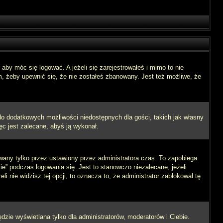
aby móc się logować. A jeżeli się zarejestrowałeś i mimo to nie
m, żeby upewnić się, że nie zostałeś zbanowany. Jest też możliwe, że
 do dodatkowych możliwości niedostępnych dla gości, takich jak własny
ęc jest zalecane, abyś ją wykonał.
wany tylko przez ustawiony przez administratora czas. To zapobiega
” podczas logowania się. Jest to stanowczo niezalecane, jeżeli
i nie widzisz tej opcji, to oznacza to, że administrator zablokował tę
dzie wyświetlana tylko dla administratorów, moderatorów i Ciebie.