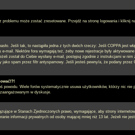
 problemu może zostać zresetowane. Przejdź na stronę logowania i kliknij n
sło. Jeśli tak, to nastąpiła jedna z tych dwóch rzeczy: Jeśli COPPA jest włą
s e-mail. Niektóre fora wymagają też, żeby nowe rejestracje były aktywowane
eżeli został do Ciebie wysłany e-mail, postępuj zgodnie z instrukcjami w ni
y jako spam przez filtr antyspamowy. Jeśli jesteś pewny/a, że podany przez C
gować!?!
goś powodu. Wiele forów systematycznie usuwa użytkowników, którzy nic nie 
iej zaangażowanym w dyskusje.
iązujące w Stanach Zjednoczonych prawo, wymagające, aby strony internetowe
anie informacji prywatnych od osoby mającej mniej niż 13 lat. Jeżeli nie je