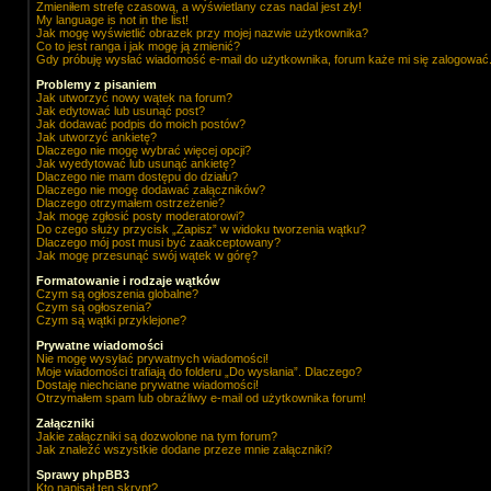
Zmieniłem strefę czasową, a wyświetlany czas nadal jest zły!
My language is not in the list!
Jak mogę wyświetlić obrazek przy mojej nazwie użytkownika?
Co to jest ranga i jak mogę ją zmienić?
Gdy próbuję wysłać wiadomość e-mail do użytkownika, forum każe mi się zalogować
Problemy z pisaniem
Jak utworzyć nowy wątek na forum?
Jak edytować lub usunąć post?
Jak dodawać podpis do moich postów?
Jak utworzyć ankietę?
Dlaczego nie mogę wybrać więcej opcji?
Jak wyedytować lub usunąć ankietę?
Dlaczego nie mam dostępu do działu?
Dlaczego nie mogę dodawać załączników?
Dlaczego otrzymałem ostrzeżenie?
Jak mogę zgłosić posty moderatorowi?
Do czego służy przycisk „Zapisz” w widoku tworzenia wątku?
Dlaczego mój post musi być zaakceptowany?
Jak mogę przesunąć swój wątek w górę?
Formatowanie i rodzaje wątków
Czym są ogłoszenia globalne?
Czym są ogłoszenia?
Czym są wątki przyklejone?
Prywatne wiadomości
Nie mogę wysyłać prywatnych wiadomości!
Moje wiadomości trafiają do folderu „Do wysłania”. Dlaczego?
Dostaję niechciane prywatne wiadomości!
Otrzymałem spam lub obraźliwy e-mail od użytkownika forum!
Załączniki
Jakie załączniki są dozwolone na tym forum?
Jak znaleźć wszystkie dodane przeze mnie załączniki?
Sprawy phpBB3
Kto napisał ten skrypt?