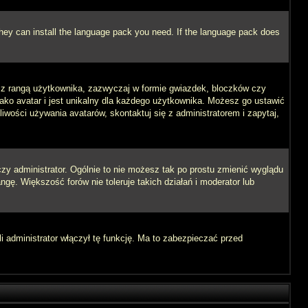
 they can install the language pack you need. If the language pack does
e z rangą użytkownika, zazwyczaj w formie gwiazdek, bloczków czy
jako avatar i jest unikalny dla każdego użytkownika. Możesz go ustawić
wości używania avatarów, skontaktuj się z administratorem i zapytaj,
zy administrator. Ogólnie to nie możesz tak po prostu zmienić wyglądu
ngę. Większość forów nie toleruje takich działań i moderator lub
i administrator włączył tę funkcję. Ma to zabezpieczać przed