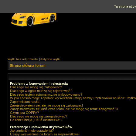
Ta strona używ
Wątki bez odpowiedzi
|
Aktywne wątki
Strona główna forum
Problemy z logowaniem i rejestracją
Dlaczego nie mogę się zalogować?
Dlaczego w ogóle muszę się rejestrować?
Dlaczego jestem automatycznie wylogowywany?
W jaki sposób mogę zapobiec wyświetlaniu mojej nazwy użytkownika na liście użytk
Zapomniałem hasła!
Zarejestrowałem się, ale nie mogę się zalogować!
Zarejestrowałem się jakiś czas temu, ale nie mogę się teraz zalogować!?!
Czym jest COPPA?
Dlaczego nie mogę się zarejestrować?
Co robi funkcja „Usuń ciasteczka”?
Preferencje i ustawienia użytkowników
Jak zmienić moje ustawienia?
Czasy wyświetlane na forum są nieprawidłowe!