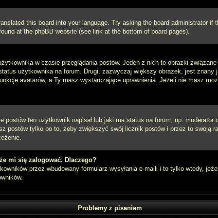
ranslated this board into your language. Try asking the board administrator if
e found at the phpBB website (see link at the bottom of board pages).
użytkownika w czasie przeglądania postów. Jeden z nich to obrazki związan
 status użytkownika na forum. Drugi, zazwyczaj większy obrazek, jest znany 
unkcje avatarów, a Ty masz wystarczające uprawnienia. Jeżeli nie masz możli
postów ten użytkownik napisał lub jaki ma status na forum, np. moderator c
z postów tylko po to, żeby zwiększyć swój licznik postów i przez to swoją ra
zeżenie.
że mi się zalogować. Dlaczego?
owników przez wbudowany formularz wysyłania e-maili i to tylko wtedy, jeżel
owników.
Problemy z pisaniem