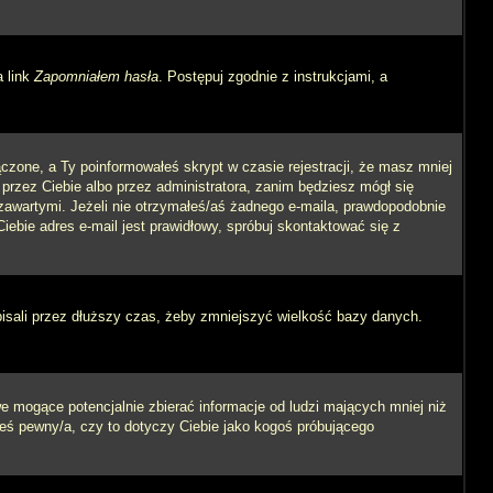
a link
Zapomniałem hasła
. Postępuj zgodnie z instrukcjami, a
czone, a Ty poinformowałeś skrypt w czasie rejestracji, że masz mniej
 przez Ciebie albo przez administratora, zanim będziesz mógł się
m zawartymi. Jeżeli nie otrzymałeś/aś żadnego e-maila, prawdopodobnie
iebie adres e-mail jest prawidłowy, spróbuj skontaktować się z
pisali przez dłuższy czas, żeby zmniejszyć wielkość bazy danych.
 mogące potencjalnie zbierać informacje od ludzi mających mniej niż
steś pewny/a, czy to dotyczy Ciebie jako kogoś próbującego