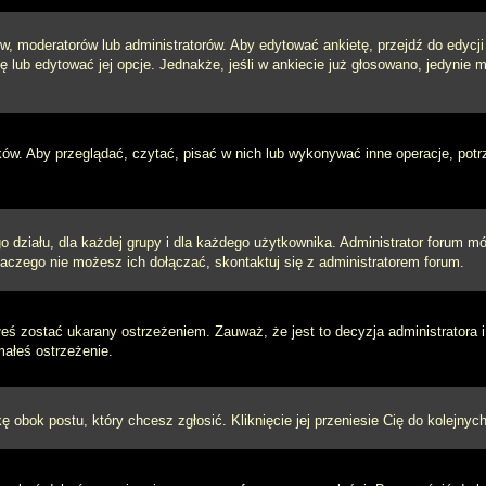
w, moderatorów lub administratorów. Aby edytować ankietę, przejdź do edycj
tę lub edytować jej opcje. Jednakże, jeśli w ankiecie już głosowano, jedynie
ków. Aby przeglądać, czytać, pisać w nich lub wykonywać inne operacje, pot
ziału, dla każdej grupy i dla każdego użytkownika. Administrator forum mógł
laczego nie możesz ich dołączać, skontaktuj się z administratorem forum.
łeś zostać ukarany ostrzeżeniem. Zauważ, że jest to decyzja administratora
małeś ostrzeżenie.
kę obok postu, który chcesz zgłosić. Kliknięcie jej przeniesie Cię do kolejn