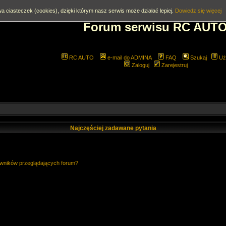
a ciasteczek (cookies), dzięki którym nasz serwis może działać lepiej.
Dowiedz się więcej
Forum serwisu RC AUT
RC AUTO
e-mail do ADMINA
FAQ
Szukaj
Uż
Zaloguj
Zarejestruj
Najczęściej zadawane pytania
owników przeglądających forum?