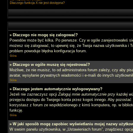
Dlaczego funkcja X nie jest dostępna?
» Dlaczego nie mogę się zalogować?
Powodów może być kilka. Po pierwsze: Czy w ogóle zarejestrowałeś się n
możesz się zalogować, to upewnij się, że Twoja nazwa użytkownika i Tw
problem powoduje błędna konfiguracja forum.
Góra
» Dlaczego w ogóle muszę się rejestrować?
Możliwe, że nie musisz, to od administratora forum zależy, czy aby pi
avatar, wysyłanie prywatnych wiadomości i e-maili do innych użytkownik
Góra
» Dlaczego jestem automatycznie wylogowywany?
Jeżeli nie zaznaczysz opcji
Zaloguj mnie automatycznie przy każdej wi
przejęciu dostępu do Twojego konta przez kogoś innego. Aby pozostać 
korzystasz z forum ze współdzielonego z kimś komputera, np. w bibliotec
funkcję.
Góra
» W jaki sposób mogę zapobiec wyświetlaniu mojej nazwy użytkow
W swoim panelu użytkownika, w „Ustawieniach forum”, znajdziesz opc