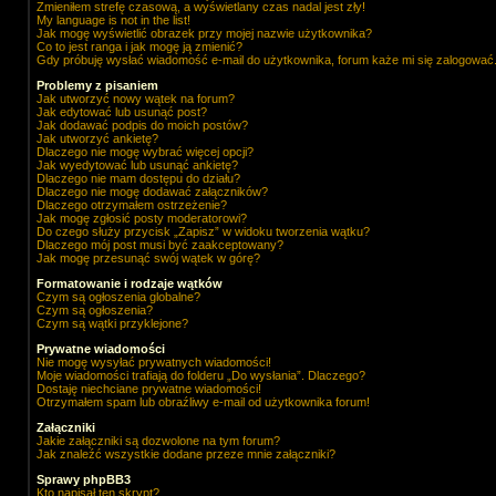
Zmieniłem strefę czasową, a wyświetlany czas nadal jest zły!
My language is not in the list!
Jak mogę wyświetlić obrazek przy mojej nazwie użytkownika?
Co to jest ranga i jak mogę ją zmienić?
Gdy próbuję wysłać wiadomość e-mail do użytkownika, forum każe mi się zalogować
Problemy z pisaniem
Jak utworzyć nowy wątek na forum?
Jak edytować lub usunąć post?
Jak dodawać podpis do moich postów?
Jak utworzyć ankietę?
Dlaczego nie mogę wybrać więcej opcji?
Jak wyedytować lub usunąć ankietę?
Dlaczego nie mam dostępu do działu?
Dlaczego nie mogę dodawać załączników?
Dlaczego otrzymałem ostrzeżenie?
Jak mogę zgłosić posty moderatorowi?
Do czego służy przycisk „Zapisz” w widoku tworzenia wątku?
Dlaczego mój post musi być zaakceptowany?
Jak mogę przesunąć swój wątek w górę?
Formatowanie i rodzaje wątków
Czym są ogłoszenia globalne?
Czym są ogłoszenia?
Czym są wątki przyklejone?
Prywatne wiadomości
Nie mogę wysyłać prywatnych wiadomości!
Moje wiadomości trafiają do folderu „Do wysłania”. Dlaczego?
Dostaję niechciane prywatne wiadomości!
Otrzymałem spam lub obraźliwy e-mail od użytkownika forum!
Załączniki
Jakie załączniki są dozwolone na tym forum?
Jak znaleźć wszystkie dodane przeze mnie załączniki?
Sprawy phpBB3
Kto napisał ten skrypt?