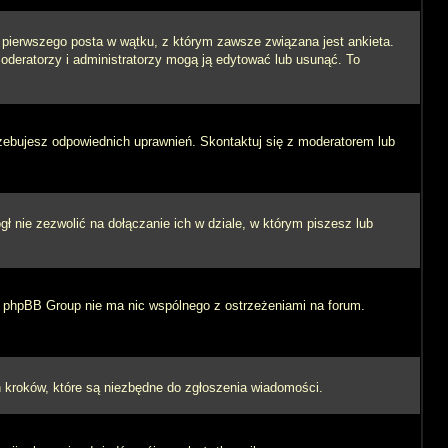
i pierwszego posta w wątku, z którym zawsze związana jest ankieta.
 moderatorzy i administratorzy mogą ją edytować lub usunąć. To
rzebujesz odpowiednich uprawnień. Skontaktuj się z moderatorem lub
 nie zezwolić na dołączanie ich w dziale, w którym piszesz lub
 i phpBB Group nie ma nic wspólnego z ostrzeżeniami na forum.
ych kroków, które są niezbędne do zgłoszenia wiadomości.