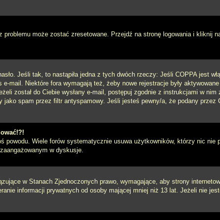
 problemu może zostać zresetowane. Przejdź na stronę logowania i kliknij n
sło. Jeśli tak, to nastąpiła jedna z tych dwóch rzeczy: Jeśli COPPA jest włą
s e-mail. Niektóre fora wymagają też, żeby nowe rejestracje były aktywowane
eżeli został do Ciebie wysłany e-mail, postępuj zgodnie z instrukcjami w ni
y jako spam przez filtr antyspamowy. Jeśli jesteś pewny/a, że podany przez C
gować!?!
goś powodu. Wiele forów systematycznie usuwa użytkowników, którzy nic nie 
iej zaangażowanym w dyskusje.
iązujące w Stanach Zjednoczonych prawo, wymagające, aby strony internetowe
anie informacji prywatnych od osoby mającej mniej niż 13 lat. Jeżeli nie je