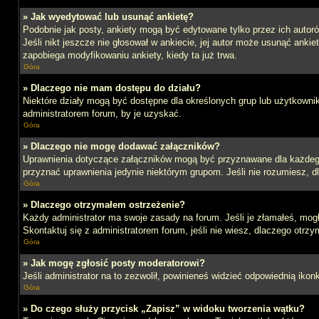
» Jak wyedytować lub usunąć ankietę?
Podobnie jak posty, ankiety mogą być edytowane tylko przez ich autoró
Jeśli nikt jeszcze nie głosował w ankiecie, jej autor może usunąć ankie
zapobiega modyfikowaniu ankiety, kiedy ta już trwa.
Góra
» Dlaczego nie mam dostępu do działu?
Niektóre działy mogą być dostępne dla określonych grup lub użytkowni
administratorem forum, by je uzyskać.
Góra
» Dlaczego nie mogę dodawać załączników?
Uprawnienia dotyczące załączników mogą być przyznawane dla każdego d
przyznać uprawnienia jedynie niektórym grupom. Jeśli nie rozumiesz, d
Góra
» Dlaczego otrzymałem ostrzeżenie?
Każdy administrator ma swoje zasady na forum. Jeśli je złamałeś, mog
Skontaktuj się z administratorem forum, jeśli nie wiesz, dlaczego otrzy
Góra
» Jak mogę zgłosić posty moderatorowi?
Jeśli administrator na to zezwolił, powinieneś widzieć odpowiednią ikon
Góra
» Do czego służy przycisk „Zapisz” w widoku tworzenia wątku?