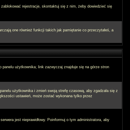
 zablokować rejestracje, skontaktuj się z nim, żeby dowiedzieć się
zają one również funkcji takich jak pamiętanie co przeczytałeś, a
 panelu użytkownika; link zazwyczaj znajduje się na górze stron
o panelu użytkownika i zmień swoją strefę czasową, aby zgadzała się z
iększości ustawień, może zostać wykonana tylko przez
 serwera jest nieprawidłowy. Poinformuj o tym administratora, aby