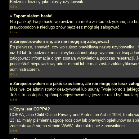
Będziesz liczony jako ukryty użytkownik.
Góra
» Zapomniałem hasła!
Nie panikuj! Twoje hasło wprawdzie nie może zostać odzyskane, ale bez
prawdopodobnie niedługo znów będziesz mógł się zalogować.
Góra
» Zarejestrowałem się, ale nie mogę się zalogować!
Po pierwsze, sprawdź, czy wpisujesz prawidłową nazwę użytkownika i ha
niż 13 lat, to będziesz musiał wykonać instrukcje wysłane na Twój adre
zalogować; informacja o tym została wyświetlona podczas rejestracji. J
podałeś/aś nieprawidłowy adres e-mail lub e-mail został zaklasyfikowan
administratorem.
Góra
» Zarejestrowałem się jakiś czas temu, ale nie mogę się teraz zalo
Możliwe, że administrator deaktywował lub usunął Twoje konto z jakie
Jeżeli to nastąpiło, spróbuj zarejestrować się jeszcze raz i być bardz
Góra
» Czym jest COPPA?
COPPA, albo Child Online Privacy and Protection Act of 1998, to obow
13 lat, miały piśmienną zgodę rodziców lub prawnych opiekunów na zbier
zarejestrować się na stronie WWW, skontaktuj się z prawnikiem.
Góra