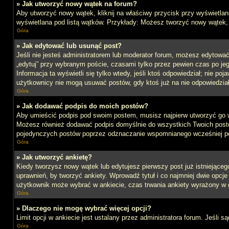
» Jak utworzyć nowy wątek na forum?
Aby utworzyć nowy wątek, kliknij na właściwy przycisk przy wyświetlan
wyświetlana pod listą wątków. Przykłady: Możesz tworzyć nowy wątek,
Góra
» Jak edytować lub usunąć post?
Jeśli nie jesteś administratorem lub moderator forum, możesz edytować 
„edytuj” przy wybranym poście, czasami tylko przez pewien czas po jego 
Informacja ta wyświetli się tylko wtedy, jeśli ktoś odpowiedział; nie po
użytkownicy nie mogą usuwać postów, gdy ktoś już na nie odpowiedział
Góra
» Jak dodawać podpis do moich postów?
Aby umieścić podpis pod swoim postem, musisz najpierw utworzyć go 
Możesz również dodawać podpis domyślnie do wszystkich Twoich postów
pojedynczych postów poprzez odznaczanie wspomnianego wcześniej pol
Góra
» Jak utworzyć ankietę?
Kiedy tworzysz nowy wątek lub edytujesz pierwszy post już istniejącego,
uprawnień, by tworzyć ankiety. Wprowadź tytuł i co najmniej dwie opcje 
użytkownik może wybrać w ankiecie, czas trwania ankiety wyrażony w 
Góra
» Dlaczego nie mogę wybrać więcej opcji?
Limit opcji w ankiecie jest ustalany przez administratora forum. Jeśli s
Góra