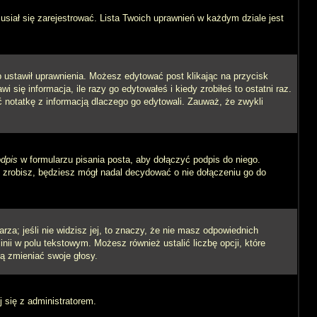
siał się zarejestrować. Lista Twoich uprawnień w każdym dziale jest
ób ustawił uprawnienia. Możesz edytować post klikając na przycisk
się informacja, ile razy go edytowałeś i kiedy zrobiłeś to ostatni raz.
wić notatkę z informacją dlaczego go edytowali. Zauważ, że zwykli
dpis
w formularzu pisania posta, aby dołączyć podpis do niego.
zrobisz, będziesz mógł nadal decydować o nie dołączeniu go do
rza; jeśli nie widzisz jej, to znaczy, że nie masz odpowiednich
inii w polu tekstowym. Możesz również ustalić liczbę opcji, które
ą zmieniać swoje głosy.
j się z administratorem.