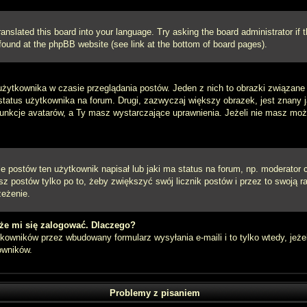
ranslated this board into your language. Try asking the board administrator if
e found at the phpBB website (see link at the bottom of board pages).
użytkownika w czasie przeglądania postów. Jeden z nich to obrazki związan
 status użytkownika na forum. Drugi, zazwyczaj większy obrazek, jest znany 
unkcje avatarów, a Ty masz wystarczające uprawnienia. Jeżeli nie masz możli
postów ten użytkownik napisał lub jaki ma status na forum, np. moderator c
z postów tylko po to, żeby zwiększyć swój licznik postów i przez to swoją ra
zeżenie.
że mi się zalogować. Dlaczego?
owników przez wbudowany formularz wysyłania e-maili i to tylko wtedy, jeżel
owników.
Problemy z pisaniem