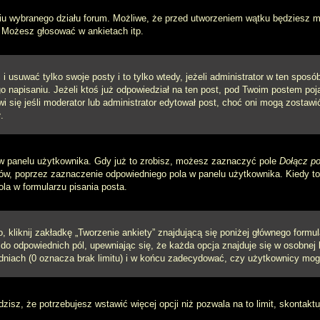
iu wybranego działu forum. Możliwe, że przed utworzeniem wątku będziesz mu
 Możesz głosować w ankietach itp.
i usuwać tylko swoje posty i to tylko wtedy, jeżeli administrator w ten spos
napisaniu. Jeżeli ktoś już odpowiedział na ten post, pod Twoim postem pojawi 
jawi się jeśli moderator lub administrator edytował post, choć oni mogą zosta
.
w panelu użytkownika. Gdy już to zrobisz, możesz zaznaczyć pole
Dołącz po
, poprzez zaznaczenie odpowiedniego pola w panelu użytkownika. Kiedy to 
a w formularzu pisania posta.
 kliknij zakładkę „Tworzenie ankiety” znajdującą się poniżej głównego formula
do odpowiednich pól, upewniając się, że każda opcja znajduje się w osobnej l
dniach (0 oznacza brak limitu) i w końcu zadecydować, czy użytkownicy mog
ądzisz, że potrzebujesz wstawić więcej opcji niż pozwala na to limit, skontaktu