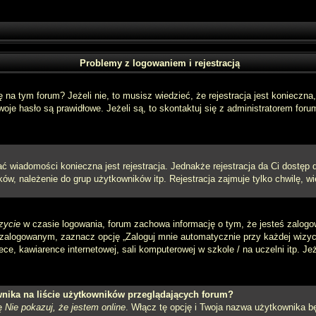
Problemy z logowaniem i rejestracją
a tym forum? Jeżeli nie, to musisz wiedzieć, że rejestracja jest konieczna, 
oje hasło są prawidłowe. Jeżeli są, to skontaktuj się z administratorem foru
sać wiadomości konieczna jest rejestracja. Jednakże rejestracja da Ci dostęp
ów, należenie do grup użytkowników itp. Rejestracja zajmuje tylko chwilę, wi
zycie
w czasie logowania, forum zachowa informację o tym, że jesteś zalogo
zalogowanym, zaznacz opcję „Zaloguj mnie automatycznie przy każdej wizycie
e, kawiarence internetowej, sali komputerowej w szkole / na uczelni itp. Jeżel
nika na liście użytkowników przeglądających forum?
ję
Nie pokazuj, że jestem online
. Włącz tę opcję i Twoja nazwa użytkownika bę