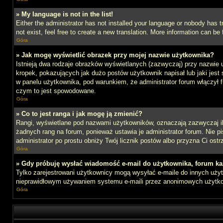
» My language is not in the list!
Either the administrator has not installed your language or nobody has t
not exist, feel free to create a new translation. More information can b
Góra
» Jak mogę wyświetlić obrazek przy mojej nazwie użytkownika?
Istnieją dwa rodzaje obrazków wyświetlanych (zazwyczaj) przy nazwie 
kropek, pokazujących jak dużo postów użytkownik napisał lub jaki jest
w panelu użytkownika, pod warunkiem, że administrator forum włączył f
czym to jest spowodowane.
Góra
» Co to jest ranga i jak mogę ją zmienić?
Rangi, wyświetlane pod nazwami użytkowników, oznaczają zazwyczaj ile 
żadnych rang na forum, ponieważ ustawia je administrator forum. Nie pis
administrator po prostu obniży Twój licznik postów albo przyzna Ci ostr
Góra
» Gdy próbuję wysłać wiadomość e-mail do użytkownika, forum ka
Tylko zarejestrowani użytkownicy mogą wysyłać e-maile do innych użytk
nieprawidłowym używaniem systemu e-maili przez anonimowych użytk
Góra