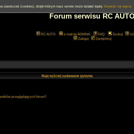
a ciasteczek (cookies), dzięki którym nasz serwis może działać lepiej.
Dowiedz się więcej
Forum serwisu RC AUT
RC AUTO
e-mail do ADMINA
FAQ
Szukaj
Uż
Zaloguj
Zarejestruj
Najczęściej zadawane pytania
owników przeglądających forum?