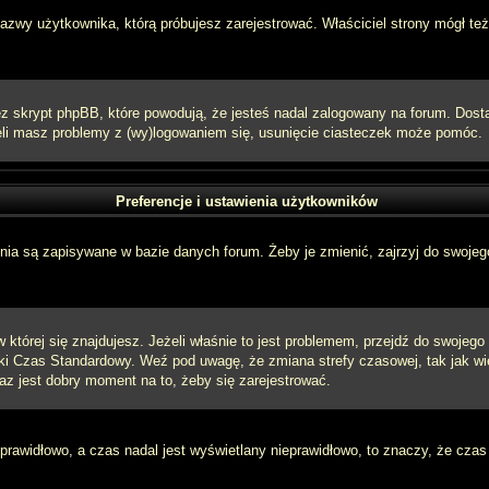
 nazwy użytkownika, którą próbujesz zarejestrować. Właściciel strony mógł też
 skrypt phpBB, które powodują, że jesteś nadal zalogowany na forum. Dostarc
eżeli masz problemy z (wy)logowaniem się, usunięcie ciasteczek może pomóc.
Preferencje i ustawienia użytkowników
ia są zapisywane w bazie danych forum. Żeby je zmienić, zajrzyj do swojego
w której się znajdujesz. Jeżeli właśnie to jest problemem, przejdź do swojeg
ki Czas Standardowy. Weź pod uwagę, że zmiana strefy czasowej, tak jak w
raz jest dobry moment na to, żeby się zarejestrować.
 prawidłowo, a czas nadal jest wyświetlany nieprawidłowo, to znaczy, że czas