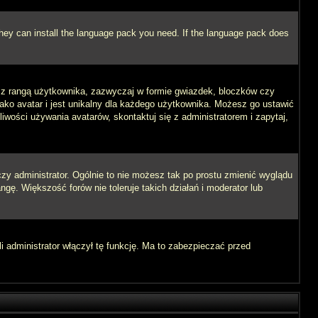
 they can install the language pack you need. If the language pack does
e z rangą użytkownika, zazwyczaj w formie gwiazdek, bloczków czy
jako avatar i jest unikalny dla każdego użytkownika. Możesz go ustawić
wości używania avatarów, skontaktuj się z administratorem i zapytaj,
zy administrator. Ogólnie to nie możesz tak po prostu zmienić wyglądu
ngę. Większość forów nie toleruje takich działań i moderator lub
i administrator włączył tę funkcję. Ma to zabezpieczać przed