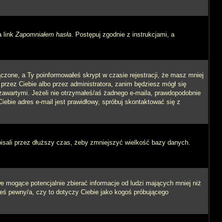
a link
Zapomniałem hasła
. Postępuj zgodnie z instrukcjami, a
czone, a Ty poinformowałeś skrypt w czasie rejestracji, że masz mniej
 przez Ciebie albo przez administratora, zanim będziesz mógł się
m zawartymi. Jeżeli nie otrzymałeś/aś żadnego e-maila, prawdopodobnie
iebie adres e-mail jest prawidłowy, spróbuj skontaktować się z
pisali przez dłuższy czas, żeby zmniejszyć wielkość bazy danych.
 mogące potencjalnie zbierać informacje od ludzi mających mniej niż
steś pewny/a, czy to dotyczy Ciebie jako kogoś próbującego