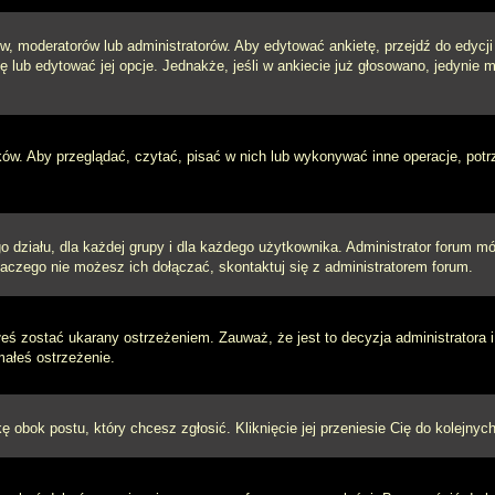
w, moderatorów lub administratorów. Aby edytować ankietę, przejdź do edycj
tę lub edytować jej opcje. Jednakże, jeśli w ankiecie już głosowano, jedynie
ków. Aby przeglądać, czytać, pisać w nich lub wykonywać inne operacje, pot
ziału, dla każdej grupy i dla każdego użytkownika. Administrator forum mógł
laczego nie możesz ich dołączać, skontaktuj się z administratorem forum.
łeś zostać ukarany ostrzeżeniem. Zauważ, że jest to decyzja administratora
małeś ostrzeżenie.
kę obok postu, który chcesz zgłosić. Kliknięcie jej przeniesie Cię do kolejn