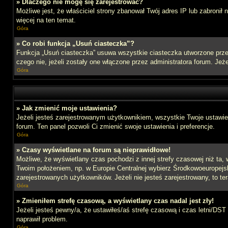
» Dlaczego nie mogę się zarejestrować?
Możliwe jest, że właściciel strony zbanował Twój adres IP lub zabronił
więcej na ten temat.
Góra
» Co robi funkcja „Usuń ciasteczka”?
Funkcja „Usuń ciasteczka” usuwa wszystkie ciasteczka utworzone przez
czego nie, jeżeli zostały one włączone przez administratora forum. J
Góra
» Jak zmienić moje ustawienia?
Jeżeli jesteś zarejestrowanym użytkownikiem, wszystkie Twoje ustawien
forum. Ten panel pozwoli Ci zmienić swoje ustawienia i preferencje.
Góra
» Czasy wyświetlane na forum są nieprawidłowe!
Możliwe, że wyświetlany czas pochodzi z innej strefy czasowej niż ta, 
Twoim położeniem, np. w Europie Centralnej wybierz Środkowoeuropejs
zarejestrowanych użytkowników. Jeżeli nie jesteś zarejestrowany, to te
Góra
» Zmieniłem strefę czasową, a wyświetlany czas nadal jest zły!
Jeżeli jesteś pewny/a, że ustawiłeś/aś strefę czasową i czas letni/DST
naprawił problem.
Góra