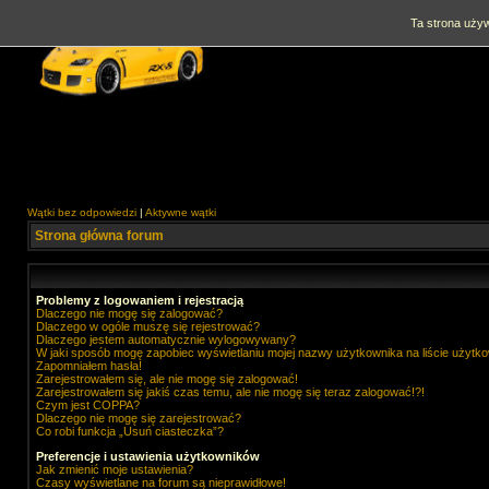
Ta strona używ
Wątki bez odpowiedzi
|
Aktywne wątki
Strona główna forum
Problemy z logowaniem i rejestracją
Dlaczego nie mogę się zalogować?
Dlaczego w ogóle muszę się rejestrować?
Dlaczego jestem automatycznie wylogowywany?
W jaki sposób mogę zapobiec wyświetlaniu mojej nazwy użytkownika na liście użytk
Zapomniałem hasła!
Zarejestrowałem się, ale nie mogę się zalogować!
Zarejestrowałem się jakiś czas temu, ale nie mogę się teraz zalogować!?!
Czym jest COPPA?
Dlaczego nie mogę się zarejestrować?
Co robi funkcja „Usuń ciasteczka”?
Preferencje i ustawienia użytkowników
Jak zmienić moje ustawienia?
Czasy wyświetlane na forum są nieprawidłowe!