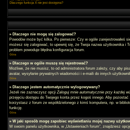
Dlaczego funkcja X nie jest dostępna?
» Dlaczego nie mogę się zalogować?
Powodów może być kilka. Po pierwsze: Czy w ogóle zarejestrowałeś się n
możesz się zalogować, to upewnij się, że Twoja nazwa użytkownika i Tw
problem powoduje błędna konfiguracja forum.
Góra
» Dlaczego w ogóle muszę się rejestrować?
Możliwe, że nie musisz, to od administratora forum zależy, czy aby pi
avatar, wysyłanie prywatnych wiadomości i e-maili do innych użytkownik
Góra
» Dlaczego jestem automatycznie wylogowywany?
Jeżeli nie zaznaczysz opcji
Zaloguj mnie automatycznie przy każdej wi
przejęciu dostępu do Twojego konta przez kogoś innego. Aby pozostać 
korzystasz z forum ze współdzielonego z kimś komputera, np. w bibliotec
funkcję.
Góra
» W jaki sposób mogę zapobiec wyświetlaniu mojej nazwy użytkow
W swoim panelu użytkownika, w „Ustawieniach forum”, znajdziesz opc