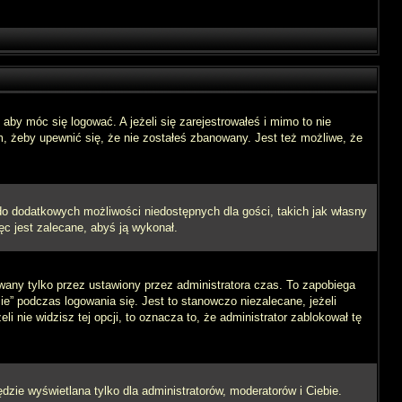
aby móc się logować. A jeżeli się zarejestrowałeś i mimo to nie
m, żeby upewnić się, że nie zostałeś zbanowany. Jest też możliwe, że
 do dodatkowych możliwości niedostępnych dla gości, takich jak własny
ęc jest zalecane, abyś ją wykonał.
wany tylko przez ustawiony przez administratora czas. To zapobiega
” podczas logowania się. Jest to stanowczo niezalecane, jeżeli
i nie widzisz tej opcji, to oznacza to, że administrator zablokował tę
dzie wyświetlana tylko dla administratorów, moderatorów i Ciebie.