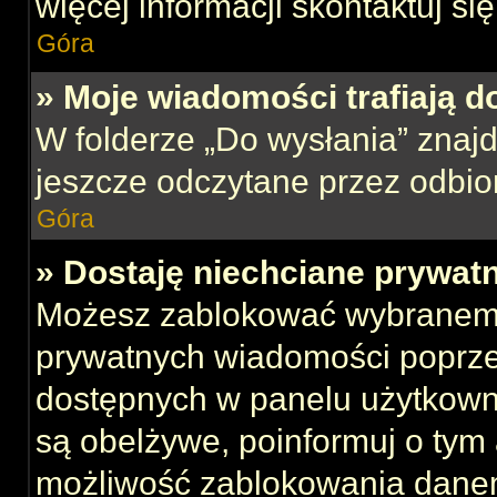
więcej informacji skontaktuj si
Góra
» Moje wiadomości trafiają d
W folderze „Do wysłania” znajd
jeszcze odczytane przez odbio
Góra
» Dostaję niechciane prywat
Możesz zablokować wybranemu
prywatnych wiadomości poprze
dostępnych w panelu użytkown
są obelżywe, poinformuj o tym 
możliwość zablokowania danem