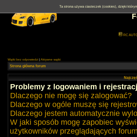
Ta strona używa ciasteczek (cookies), dzięki którym
F
RC AUT
Wątki bez odpowiedzi
|
Aktywne wątki
Strona główna forum
Najczęś
Problemy z logowaniem i rejestrac
Dlaczego nie mogę się zalogować?
Dlaczego w ogóle muszę się rejestr
Dlaczego jestem automatycznie wy
W jaki sposób mogę zapobiec wyświe
użytkowników przeglądających foru