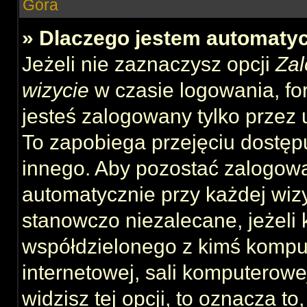
Góra
» Dlaczego jestem automat
Jeżeli nie zaznaczysz opcji
Zal
wizycie
w czasie logowania, fo
jesteś zalogowany tylko przez 
To zapobiega przejęciu dostęp
innego. Aby pozostać zalogow
automatycznie przy każdej wizy
stanowczo niezalecane, jeżeli 
współdzielonego z kimś komput
internetowej, sali komputerowej 
widzisz tej opcji, to oznacza to