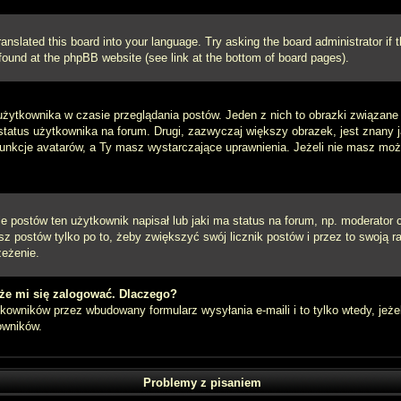
ranslated this board into your language. Try asking the board administrator if
e found at the phpBB website (see link at the bottom of board pages).
użytkownika w czasie przeglądania postów. Jeden z nich to obrazki związan
 status użytkownika na forum. Drugi, zazwyczaj większy obrazek, jest znany 
unkcje avatarów, a Ty masz wystarczające uprawnienia. Jeżeli nie masz możli
postów ten użytkownik napisał lub jaki ma status na forum, np. moderator c
z postów tylko po to, żeby zwiększyć swój licznik postów i przez to swoją ra
zeżenie.
że mi się zalogować. Dlaczego?
owników przez wbudowany formularz wysyłania e-maili i to tylko wtedy, jeżel
owników.
Problemy z pisaniem