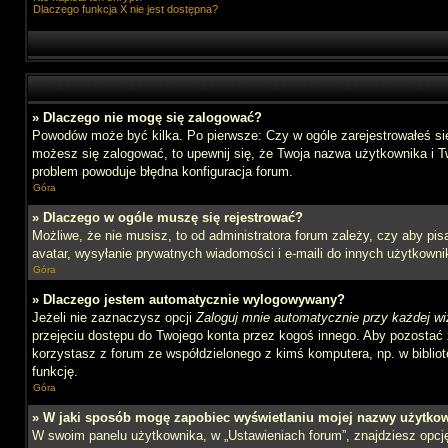
Dlaczego funkcja X nie jest dostępna?
» Dlaczego nie mogę się zalogować?
Powodów może być kilka. Po pierwsze: Czy w ogóle zarejestrowałeś się n
możesz się zalogować, to upewnij się, że Twoja nazwa użytkownika i Tw
problem powoduje błędna konfiguracja forum.
Góra
» Dlaczego w ogóle muszę się rejestrować?
Możliwe, że nie musisz, to od administratora forum zależy, czy aby pi
avatar, wysyłanie prywatnych wiadomości i e-maili do innych użytkownik
Góra
» Dlaczego jestem automatycznie wylogowywany?
Jeżeli nie zaznaczysz opcji
Zaloguj mnie automatycznie przy każdej wi
przejęciu dostępu do Twojego konta przez kogoś innego. Aby pozostać 
korzystasz z forum ze współdzielonego z kimś komputera, np. w bibliotec
funkcję.
Góra
» W jaki sposób mogę zapobiec wyświetlaniu mojej nazwy użytkow
W swoim panelu użytkownika, w „Ustawieniach forum”, znajdziesz opc