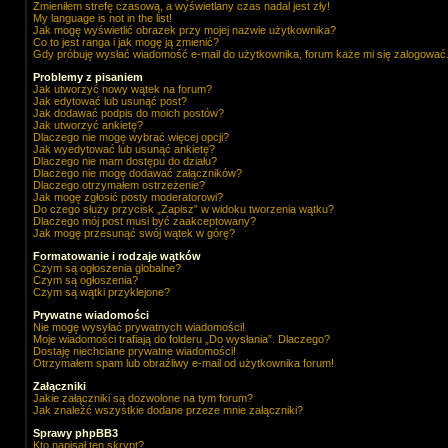
Zmieniłem strefę czasową, a wyświetlany czas nadal jest zły!
My language is not in the list!
Jak mogę wyświetlić obrazek przy mojej nazwie użytkownika?
Co to jest ranga i jak mogę ją zmienić?
Gdy próbuję wysłać wiadomość e-mail do użytkownika, forum każe mi się zalogować
Problemy z pisaniem
Jak utworzyć nowy wątek na forum?
Jak edytować lub usunąć post?
Jak dodawać podpis do moich postów?
Jak utworzyć ankietę?
Dlaczego nie mogę wybrać więcej opcji?
Jak wyedytować lub usunąć ankietę?
Dlaczego nie mam dostępu do działu?
Dlaczego nie mogę dodawać załączników?
Dlaczego otrzymałem ostrzeżenie?
Jak mogę zgłosić posty moderatorowi?
Do czego służy przycisk „Zapisz” w widoku tworzenia wątku?
Dlaczego mój post musi być zaakceptowany?
Jak mogę przesunąć swój wątek w górę?
Formatowanie i rodzaje wątków
Czym są ogłoszenia globalne?
Czym są ogłoszenia?
Czym są wątki przyklejone?
Prywatne wiadomości
Nie mogę wysyłać prywatnych wiadomości!
Moje wiadomości trafiają do folderu „Do wysłania”. Dlaczego?
Dostaję niechciane prywatne wiadomości!
Otrzymałem spam lub obraźliwy e-mail od użytkownika forum!
Załączniki
Jakie załączniki są dozwolone na tym forum?
Jak znaleźć wszystkie dodane przeze mnie załączniki?
Sprawy phpBB3
Kto napisał ten skrypt?