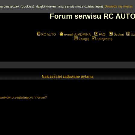
a ciasteczek (cookies), dzięki którym nasz serwis może działać lepiej.
Dowiedz się więcej
Forum serwisu RC AUT
RC AUTO
e-mail do ADMINA
FAQ
Szukaj
Uż
Zaloguj
Zarejestruj
Najczęściej zadawane pytania
owników przeglądających forum?