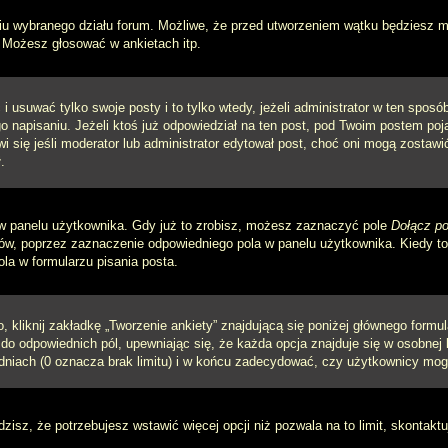
iu wybranego działu forum. Możliwe, że przed utworzeniem wątku będziesz mu
 Możesz głosować w ankietach itp.
i usuwać tylko swoje posty i to tylko wtedy, jeżeli administrator w ten spos
napisaniu. Jeżeli ktoś już odpowiedział na ten post, pod Twoim postem pojawi 
jawi się jeśli moderator lub administrator edytował post, choć oni mogą zosta
.
w panelu użytkownika. Gdy już to zrobisz, możesz zaznaczyć pole
Dołącz po
, poprzez zaznaczenie odpowiedniego pola w panelu użytkownika. Kiedy to 
a w formularzu pisania posta.
 kliknij zakładkę „Tworzenie ankiety” znajdującą się poniżej głównego formula
do odpowiednich pól, upewniając się, że każda opcja znajduje się w osobnej l
dniach (0 oznacza brak limitu) i w końcu zadecydować, czy użytkownicy mog
ądzisz, że potrzebujesz wstawić więcej opcji niż pozwala na to limit, skontaktu