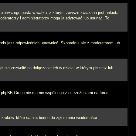
i pierwszego posta w wątku, z którym zawsze związana jest ankieta.
 moderatorzy i administratorzy mogą ją edytować lub usunąć. To
rzebujesz odpowiednich uprawnień. Skontaktuj się z moderatorem lub
 nie zezwolić na dołączanie ich w dziale, w którym piszesz lub
 i phpBB Group nie ma nic wspólnego z ostrzeżeniami na forum.
ych kroków, które są niezbędne do zgłoszenia wiadomości.