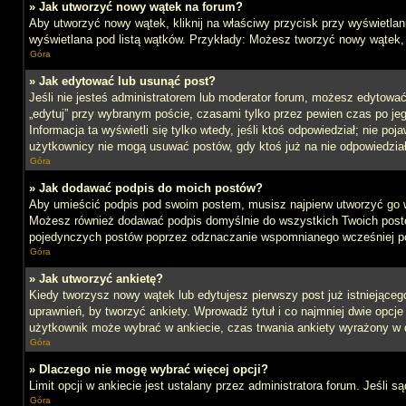
» Jak utworzyć nowy wątek na forum?
Aby utworzyć nowy wątek, kliknij na właściwy przycisk przy wyświetlan
wyświetlana pod listą wątków. Przykłady: Możesz tworzyć nowy wątek,
Góra
» Jak edytować lub usunąć post?
Jeśli nie jesteś administratorem lub moderator forum, możesz edytować 
„edytuj” przy wybranym poście, czasami tylko przez pewien czas po jego 
Informacja ta wyświetli się tylko wtedy, jeśli ktoś odpowiedział; nie po
użytkownicy nie mogą usuwać postów, gdy ktoś już na nie odpowiedział
Góra
» Jak dodawać podpis do moich postów?
Aby umieścić podpis pod swoim postem, musisz najpierw utworzyć go 
Możesz również dodawać podpis domyślnie do wszystkich Twoich postów
pojedynczych postów poprzez odznaczanie wspomnianego wcześniej pol
Góra
» Jak utworzyć ankietę?
Kiedy tworzysz nowy wątek lub edytujesz pierwszy post już istniejącego,
uprawnień, by tworzyć ankiety. Wprowadź tytuł i co najmniej dwie opcje 
użytkownik może wybrać w ankiecie, czas trwania ankiety wyrażony w 
Góra
» Dlaczego nie mogę wybrać więcej opcji?
Limit opcji w ankiecie jest ustalany przez administratora forum. Jeśli s
Góra