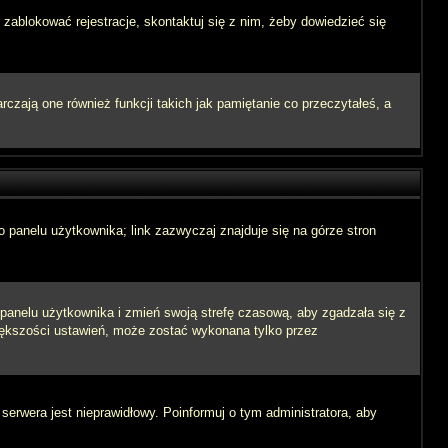
 zablokować rejestracje, skontaktuj się z nim, żeby dowiedzieć się
zają one również funkcji takich jak pamiętanie co przeczytałeś, a
 panelu użytkownika; link zazwyczaj znajduje się na górze stron
o panelu użytkownika i zmień swoją strefę czasową, aby zgadzała się z
iększości ustawień, może zostać wykonana tylko przez
 serwera jest nieprawidłowy. Poinformuj o tym administratora, aby