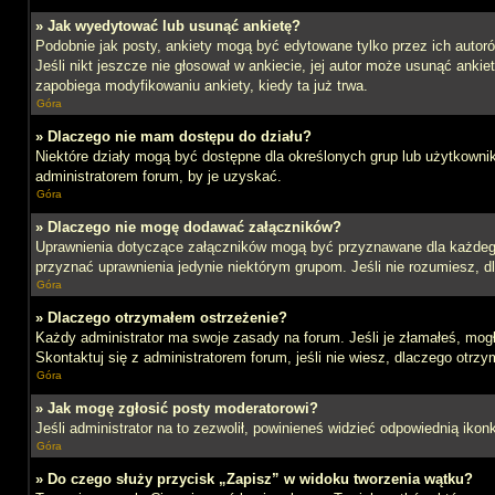
» Jak wyedytować lub usunąć ankietę?
Podobnie jak posty, ankiety mogą być edytowane tylko przez ich autoró
Jeśli nikt jeszcze nie głosował w ankiecie, jej autor może usunąć ankie
zapobiega modyfikowaniu ankiety, kiedy ta już trwa.
Góra
» Dlaczego nie mam dostępu do działu?
Niektóre działy mogą być dostępne dla określonych grup lub użytkowni
administratorem forum, by je uzyskać.
Góra
» Dlaczego nie mogę dodawać załączników?
Uprawnienia dotyczące załączników mogą być przyznawane dla każdego d
przyznać uprawnienia jedynie niektórym grupom. Jeśli nie rozumiesz, d
Góra
» Dlaczego otrzymałem ostrzeżenie?
Każdy administrator ma swoje zasady na forum. Jeśli je złamałeś, mog
Skontaktuj się z administratorem forum, jeśli nie wiesz, dlaczego otrzy
Góra
» Jak mogę zgłosić posty moderatorowi?
Jeśli administrator na to zezwolił, powinieneś widzieć odpowiednią ikon
Góra
» Do czego służy przycisk „Zapisz” w widoku tworzenia wątku?