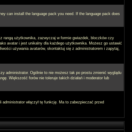
 they can install the language pack you need. If the language pack does
e z rangą użytkownika, zazwyczaj w formie gwiazdek, bloczków czy
jako avatar i jest unikalny dla każdego użytkownika. Możesz go ustawić
wości używania avatarów, skontaktuj się z administratorem i zapytaj,
zy administrator. Ogólnie to nie możesz tak po prostu zmienić wyglądu
ngę. Większość forów nie toleruje takich działań i moderator lub
i administrator włączył tę funkcję. Ma to zabezpieczać przed