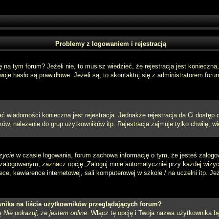
Problemy z logowaniem i rejestracją
a tym forum? Jeżeli nie, to musisz wiedzieć, że rejestracja jest konieczna, 
oje hasło są prawidłowe. Jeżeli są, to skontaktuj się z administratorem foru
sać wiadomości konieczna jest rejestracja. Jednakże rejestracja da Ci dostęp
ów, należenie do grup użytkowników itp. Rejestracja zajmuje tylko chwilę, wi
zycie
w czasie logowania, forum zachowa informację o tym, że jesteś zalogo
zalogowanym, zaznacz opcję „Zaloguj mnie automatycznie przy każdej wizycie
e, kawiarence internetowej, sali komputerowej w szkole / na uczelni itp. Jeżel
nika na liście użytkowników przeglądających forum?
ję
Nie pokazuj, że jestem online
. Włącz tę opcję i Twoja nazwa użytkownika bę