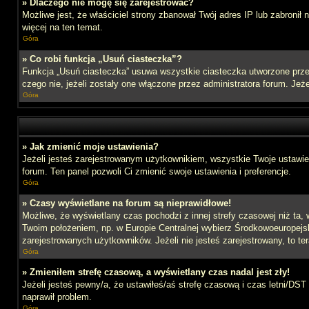
» Dlaczego nie mogę się zarejestrować?
Możliwe jest, że właściciel strony zbanował Twój adres IP lub zabronił
więcej na ten temat.
Góra
» Co robi funkcja „Usuń ciasteczka”?
Funkcja „Usuń ciasteczka” usuwa wszystkie ciasteczka utworzone przez
czego nie, jeżeli zostały one włączone przez administratora forum. J
Góra
» Jak zmienić moje ustawienia?
Jeżeli jesteś zarejestrowanym użytkownikiem, wszystkie Twoje ustawien
forum. Ten panel pozwoli Ci zmienić swoje ustawienia i preferencje.
Góra
» Czasy wyświetlane na forum są nieprawidłowe!
Możliwe, że wyświetlany czas pochodzi z innej strefy czasowej niż ta, 
Twoim położeniem, np. w Europie Centralnej wybierz Środkowoeuropejs
zarejestrowanych użytkowników. Jeżeli nie jesteś zarejestrowany, to te
Góra
» Zmieniłem strefę czasową, a wyświetlany czas nadal jest zły!
Jeżeli jesteś pewny/a, że ustawiłeś/aś strefę czasową i czas letni/DST
naprawił problem.
Góra