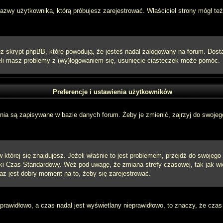
 nazwy użytkownika, którą próbujesz zarejestrować. Właściciel strony mógł też
 skrypt phpBB, które powodują, że jesteś nadal zalogowany na forum. Dostarc
eżeli masz problemy z (wy)logowaniem się, usunięcie ciasteczek może pomóc.
Preferencje i ustawienia użytkowników
ia są zapisywane w bazie danych forum. Żeby je zmienić, zajrzyj do swojego
w której się znajdujesz. Jeżeli właśnie to jest problemem, przejdź do swojeg
ki Czas Standardowy. Weź pod uwagę, że zmiana strefy czasowej, tak jak w
raz jest dobry moment na to, żeby się zarejestrować.
 prawidłowo, a czas nadal jest wyświetlany nieprawidłowo, to znaczy, że czas