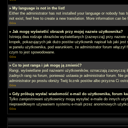
» My language is not in the list!
Either the administrator has not installed your language or nobody has t
not exist, feel free to create a new translation. More information can b
Góra
» Jak mogę wyświetlić obrazek przy mojej nazwie użytkownika?
Istnieją dwa rodzaje obrazków wyświetlanych (zazwyczaj) przy nazwie 
kropek, pokazujących jak dużo postów użytkownik napisał lub jaki jest
w panelu użytkownika, pod warunkiem, że administrator forum włączył f
czym to jest spowodowane.
Góra
» Co to jest ranga i jak mogę ją zmienić?
Rangi, wyświetlane pod nazwami użytkowników, oznaczają zazwyczaj ile 
żadnych rang na forum, ponieważ ustawia je administrator forum. Nie pis
administrator po prostu obniży Twój licznik postów albo przyzna Ci ostr
Góra
» Gdy próbuję wysłać wiadomość e-mail do użytkownika, forum ka
Tylko zarejestrowani użytkownicy mogą wysyłać e-maile do innych użytk
nieprawidłowym używaniem systemu e-maili przez anonimowych użytk
Góra