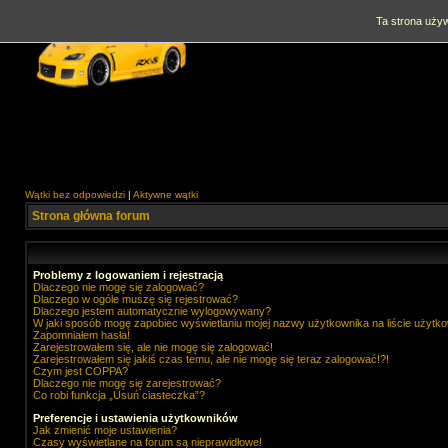
Ta strona używ
Wątki bez odpowiedzi
|
Aktywne wątki
Strona główna forum
Problemy z logowaniem i rejestracją
Dlaczego nie mogę się zalogować?
Dlaczego w ogóle muszę się rejestrować?
Dlaczego jestem automatycznie wylogowywany?
W jaki sposób mogę zapobiec wyświetlaniu mojej nazwy użytkownika na liście użytk
Zapomniałem hasła!
Zarejestrowałem się, ale nie mogę się zalogować!
Zarejestrowałem się jakiś czas temu, ale nie mogę się teraz zalogować!?!
Czym jest COPPA?
Dlaczego nie mogę się zarejestrować?
Co robi funkcja „Usuń ciasteczka”?
Preferencje i ustawienia użytkowników
Jak zmienić moje ustawienia?
Czasy wyświetlane na forum są nieprawidłowe!