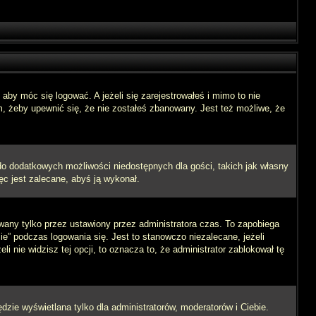
aby móc się logować. A jeżeli się zarejestrowałeś i mimo to nie
m, żeby upewnić się, że nie zostałeś zbanowany. Jest też możliwe, że
 do dodatkowych możliwości niedostępnych dla gości, takich jak własny
ęc jest zalecane, abyś ją wykonał.
wany tylko przez ustawiony przez administratora czas. To zapobiega
” podczas logowania się. Jest to stanowczo niezalecane, jeżeli
i nie widzisz tej opcji, to oznacza to, że administrator zablokował tę
dzie wyświetlana tylko dla administratorów, moderatorów i Ciebie.