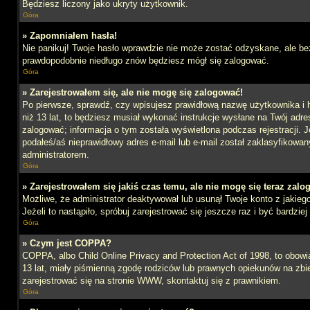
Będziesz liczony jako ukryty użytkownik.
Góra
» Zapomniałem hasła!
Nie panikuj! Twoje hasło wprawdzie nie może zostać odzyskane, ale bez
prawdopodobnie niedługo znów będziesz mógł się zalogować.
Góra
» Zarejestrowałem się, ale nie mogę się zalogować!
Po pierwsze, sprawdź, czy wpisujesz prawidłową nazwę użytkownika i ha
niż 13 lat, to będziesz musiał wykonać instrukcje wysłane na Twój adre
zalogować; informacja o tym została wyświetlona podczas rejestracji. J
podałeś/aś nieprawidłowy adres e-mail lub e-mail został zaklasyfikowan
administratorem.
Góra
» Zarejestrowałem się jakiś czas temu, ale nie mogę się teraz zalo
Możliwe, że administrator deaktywował lub usunął Twoje konto z jakie
Jeżeli to nastąpiło, spróbuj zarejestrować się jeszcze raz i być bardz
Góra
» Czym jest COPPA?
COPPA, albo Child Online Privacy and Protection Act of 1998, to obow
13 lat, miały piśmienną zgodę rodziców lub prawnych opiekunów na zbier
zarejestrować się na stronie WWW, skontaktuj się z prawnikiem.
Góra