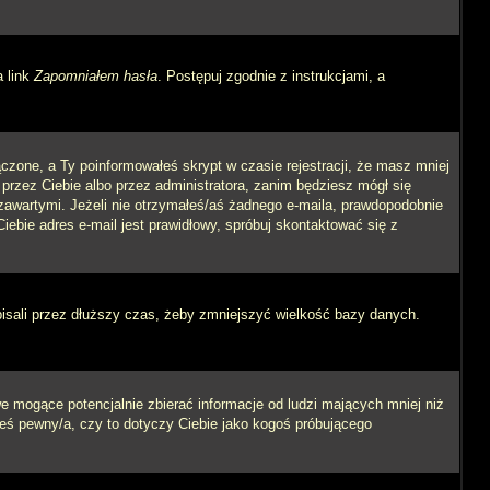
a link
Zapomniałem hasła
. Postępuj zgodnie z instrukcjami, a
czone, a Ty poinformowałeś skrypt w czasie rejestracji, że masz mniej
 przez Ciebie albo przez administratora, zanim będziesz mógł się
m zawartymi. Jeżeli nie otrzymałeś/aś żadnego e-maila, prawdopodobnie
iebie adres e-mail jest prawidłowy, spróbuj skontaktować się z
pisali przez dłuższy czas, żeby zmniejszyć wielkość bazy danych.
 mogące potencjalnie zbierać informacje od ludzi mających mniej niż
steś pewny/a, czy to dotyczy Ciebie jako kogoś próbującego