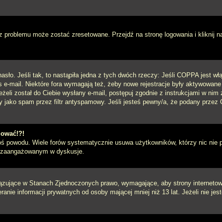
 problemu może zostać zresetowane. Przejdź na stronę logowania i kliknij n
sło. Jeśli tak, to nastąpiła jedna z tych dwóch rzeczy: Jeśli COPPA jest włą
s e-mail. Niektóre fora wymagają też, żeby nowe rejestracje były aktywowane
eżeli został do Ciebie wysłany e-mail, postępuj zgodnie z instrukcjami w ni
y jako spam przez filtr antyspamowy. Jeśli jesteś pewny/a, że podany przez C
gować!?!
goś powodu. Wiele forów systematycznie usuwa użytkowników, którzy nic nie 
iej zaangażowanym w dyskusje.
iązujące w Stanach Zjednoczonych prawo, wymagające, aby strony internetowe
anie informacji prywatnych od osoby mającej mniej niż 13 lat. Jeżeli nie je