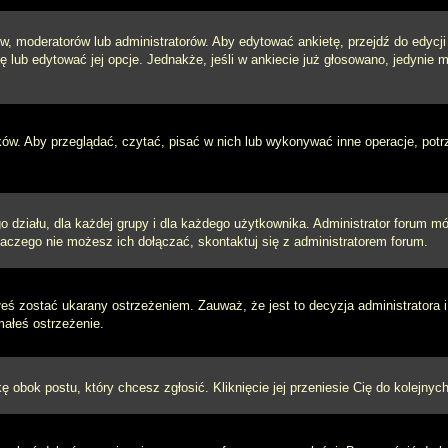
w, moderatorów lub administratorów. Aby edytować ankietę, przejdź do edycj
tę lub edytować jej opcje. Jednakże, jeśli w ankiecie już głosowano, jedynie
ków. Aby przeglądać, czytać, pisać w nich lub wykonywać inne operacje, pot
ziału, dla każdej grupy i dla każdego użytkownika. Administrator forum mógł
laczego nie możesz ich dołączać, skontaktuj się z administratorem forum.
łeś zostać ukarany ostrzeżeniem. Zauważ, że jest to decyzja administratora
małeś ostrzeżenie.
kę obok postu, który chcesz zgłosić. Kliknięcie jej przeniesie Cię do kolejn