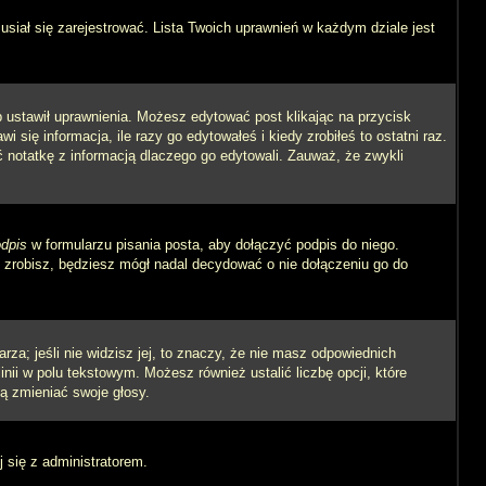
siał się zarejestrować. Lista Twoich uprawnień w każdym dziale jest
ób ustawił uprawnienia. Możesz edytować post klikając na przycisk
się informacja, ile razy go edytowałeś i kiedy zrobiłeś to ostatni raz.
wić notatkę z informacją dlaczego go edytowali. Zauważ, że zwykli
dpis
w formularzu pisania posta, aby dołączyć podpis do niego.
zrobisz, będziesz mógł nadal decydować o nie dołączeniu go do
rza; jeśli nie widzisz jej, to znaczy, że nie masz odpowiednich
inii w polu tekstowym. Możesz również ustalić liczbę opcji, które
ą zmieniać swoje głosy.
j się z administratorem.