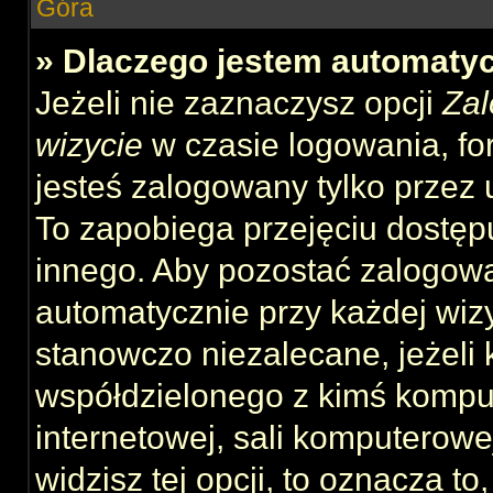
Góra
» Dlaczego jestem automat
Jeżeli nie zaznaczysz opcji
Zal
wizycie
w czasie logowania, fo
jesteś zalogowany tylko przez 
To zapobiega przejęciu dostęp
innego. Aby pozostać zalogow
automatycznie przy każdej wizy
stanowczo niezalecane, jeżeli 
współdzielonego z kimś komput
internetowej, sali komputerowej 
widzisz tej opcji, to oznacza to