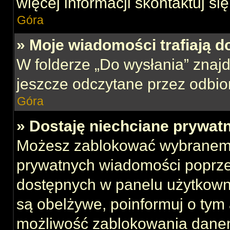
więcej informacji skontaktuj si
Góra
» Moje wiadomości trafiają d
W folderze „Do wysłania” znajd
jeszcze odczytane przez odbio
Góra
» Dostaję niechciane prywat
Możesz zablokować wybranemu
prywatnych wiadomości poprze
dostępnych w panelu użytkown
są obelżywe, poinformuj o tym 
możliwość zablokowania danem