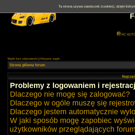
Ta strona używa ciasteczek (cookies), dzięki którym
F
RC AUT
Wątki bez odpowiedzi
|
Aktywne wątki
Strona główna forum
Najczęś
Problemy z logowaniem i rejestrac
Dlaczego nie mogę się zalogować?
Dlaczego w ogóle muszę się rejestr
Dlaczego jestem automatycznie wy
W jaki sposób mogę zapobiec wyświe
użytkowników przeglądających foru