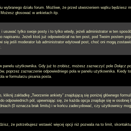
iu wybranego działu forum. Możliwe, że przed utworzeniem wątku będziesz mu
 Możesz głosować w ankietach itp.
i usuwać tylko swoje posty i to tylko wtedy, jeżeli administrator w ten spos
napisaniu. Jeżeli ktoś już odpowiedział na ten post, pod Twoim postem pojawi 
jawi się jeśli moderator lub administrator edytował post, choć oni mogą zosta
.
w panelu użytkownika. Gdy już to zrobisz, możesz zaznaczyć pole
Dołącz po
, poprzez zaznaczenie odpowiedniego pola w panelu użytkownika. Kiedy to 
a w formularzu pisania posta.
 kliknij zakładkę „Tworzenie ankiety” znajdującą się poniżej głównego formula
do odpowiednich pól, upewniając się, że każda opcja znajduje się w osobnej l
dniach (0 oznacza brak limitu) i w końcu zadecydować, czy użytkownicy mog
ądzisz, że potrzebujesz wstawić więcej opcji niż pozwala na to limit, skontaktu