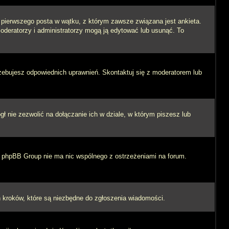
i pierwszego posta w wątku, z którym zawsze związana jest ankieta.
 moderatorzy i administratorzy mogą ją edytować lub usunąć. To
rzebujesz odpowiednich uprawnień. Skontaktuj się z moderatorem lub
 nie zezwolić na dołączanie ich w dziale, w którym piszesz lub
 i phpBB Group nie ma nic wspólnego z ostrzeżeniami na forum.
ych kroków, które są niezbędne do zgłoszenia wiadomości.