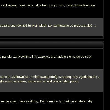
 zablokować rejestracje, skontaktuj się z nim, żeby dowiedzieć się
zają one również funkcji takich jak pamiętanie co przeczytałeś, a
 panelu użytkownika; link zazwyczaj znajduje się na górze stron
o panelu użytkownika i zmień swoją strefę czasową, aby zgadzała się z
iększości ustawień, może zostać wykonana tylko przez
 serwera jest nieprawidłowy. Poinformuj o tym administratora, aby