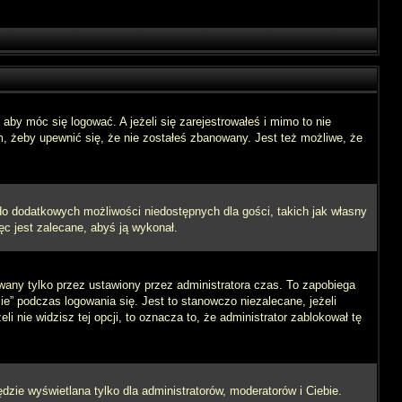
aby móc się logować. A jeżeli się zarejestrowałeś i mimo to nie
m, żeby upewnić się, że nie zostałeś zbanowany. Jest też możliwe, że
 do dodatkowych możliwości niedostępnych dla gości, takich jak własny
ęc jest zalecane, abyś ją wykonał.
wany tylko przez ustawiony przez administratora czas. To zapobiega
” podczas logowania się. Jest to stanowczo niezalecane, jeżeli
i nie widzisz tej opcji, to oznacza to, że administrator zablokował tę
dzie wyświetlana tylko dla administratorów, moderatorów i Ciebie.