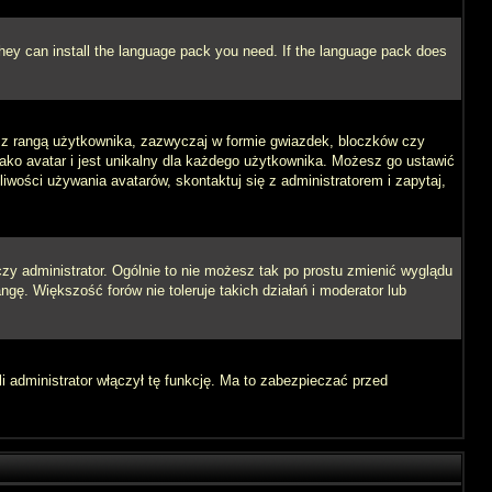
 they can install the language pack you need. If the language pack does
e z rangą użytkownika, zazwyczaj w formie gwiazdek, bloczków czy
jako avatar i jest unikalny dla każdego użytkownika. Możesz go ustawić
wości używania avatarów, skontaktuj się z administratorem i zapytaj,
zy administrator. Ogólnie to nie możesz tak po prostu zmienić wyglądu
ngę. Większość forów nie toleruje takich działań i moderator lub
i administrator włączył tę funkcję. Ma to zabezpieczać przed