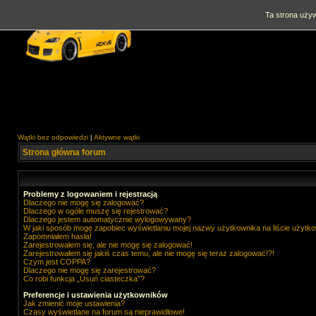
Ta strona używ
Wątki bez odpowiedzi
|
Aktywne wątki
Strona główna forum
Problemy z logowaniem i rejestracją
Dlaczego nie mogę się zalogować?
Dlaczego w ogóle muszę się rejestrować?
Dlaczego jestem automatycznie wylogowywany?
W jaki sposób mogę zapobiec wyświetlaniu mojej nazwy użytkownika na liście użytk
Zapomniałem hasła!
Zarejestrowałem się, ale nie mogę się zalogować!
Zarejestrowałem się jakiś czas temu, ale nie mogę się teraz zalogować!?!
Czym jest COPPA?
Dlaczego nie mogę się zarejestrować?
Co robi funkcja „Usuń ciasteczka”?
Preferencje i ustawienia użytkowników
Jak zmienić moje ustawienia?
Czasy wyświetlane na forum są nieprawidłowe!