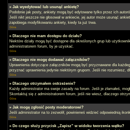
» Jak wyedytować lub usunąć ankietę?
Podobnie jak posty, ankiety mogą być edytowane tylko przez ich autoró
Jeśli nikt jeszcze nie głosował w ankiecie, jej autor może usunąć ankie
zapobiega modyfikowaniu ankiety, kiedy ta już trwa.
Góra
» Dlaczego nie mam dostępu do działu?
Niektóre działy mogą być dostępne dla określonych grup lub użytkowni
administratorem forum, by je uzyskać.
Góra
» Dlaczego nie mogę dodawać załączników?
Uprawnienia dotyczące załączników mogą być przyznawane dla każdego d
przyznać uprawnienia jedynie niektórym grupom. Jeśli nie rozumiesz, d
Góra
» Dlaczego otrzymałem ostrzeżenie?
Każdy administrator ma swoje zasady na forum. Jeśli je złamałeś, mog
Skontaktuj się z administratorem forum, jeśli nie wiesz, dlaczego otrzy
Góra
» Jak mogę zgłosić posty moderatorowi?
Jeśli administrator na to zezwolił, powinieneś widzieć odpowiednią ikon
Góra
» Do czego służy przycisk „Zapisz” w widoku tworzenia wątku?