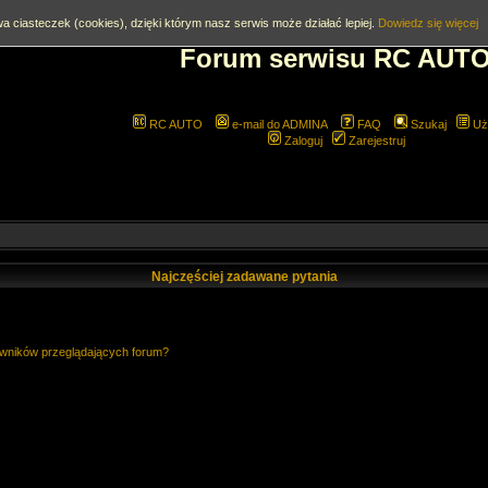
a ciasteczek (cookies), dzięki którym nasz serwis może działać lepiej.
Dowiedz się więcej
Forum serwisu RC AUT
RC AUTO
e-mail do ADMINA
FAQ
Szukaj
Uż
Zaloguj
Zarejestruj
Najczęściej zadawane pytania
owników przeglądających forum?