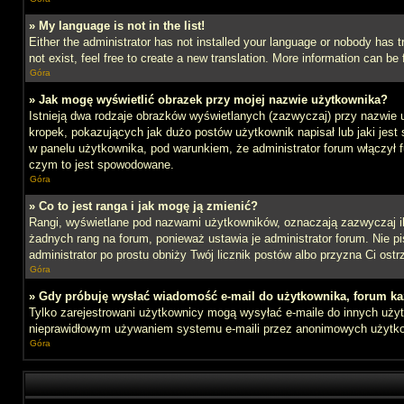
» My language is not in the list!
Either the administrator has not installed your language or nobody has t
not exist, feel free to create a new translation. More information can b
Góra
» Jak mogę wyświetlić obrazek przy mojej nazwie użytkownika?
Istnieją dwa rodzaje obrazków wyświetlanych (zazwyczaj) przy nazwie 
kropek, pokazujących jak dużo postów użytkownik napisał lub jaki jest
w panelu użytkownika, pod warunkiem, że administrator forum włączył f
czym to jest spowodowane.
Góra
» Co to jest ranga i jak mogę ją zmienić?
Rangi, wyświetlane pod nazwami użytkowników, oznaczają zazwyczaj ile 
żadnych rang na forum, ponieważ ustawia je administrator forum. Nie pis
administrator po prostu obniży Twój licznik postów albo przyzna Ci ostr
Góra
» Gdy próbuję wysłać wiadomość e-mail do użytkownika, forum ka
Tylko zarejestrowani użytkownicy mogą wysyłać e-maile do innych użytk
nieprawidłowym używaniem systemu e-maili przez anonimowych użytk
Góra