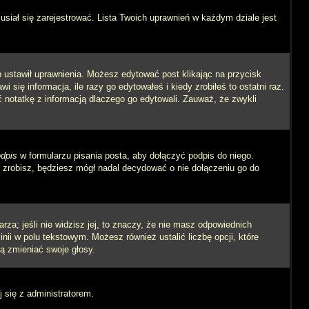
siał się zarejestrować. Lista Twoich uprawnień w każdym dziale jest
ób ustawił uprawnienia. Możesz edytować post klikając na przycisk
się informacja, ile razy go edytowałeś i kiedy zrobiłeś to ostatni raz.
wić notatkę z informacją dlaczego go edytowali. Zauważ, że zwykli
dpis
w formularzu pisania posta, aby dołączyć podpis do niego.
zrobisz, będziesz mógł nadal decydować o nie dołączeniu go do
rza; jeśli nie widzisz jej, to znaczy, że nie masz odpowiednich
inii w polu tekstowym. Możesz również ustalić liczbę opcji, które
ą zmieniać swoje głosy.
j się z administratorem.