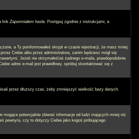
a link
Zapomniałem hasła
. Postępuj zgodnie z instrukcjami, a
czone, a Ty poinformowałeś skrypt w czasie rejestracji, że masz mniej
 przez Ciebie albo przez administratora, zanim będziesz mógł się
m zawartymi. Jeżeli nie otrzymałeś/aś żadnego e-maila, prawdopodobnie
iebie adres e-mail jest prawidłowy, spróbuj skontaktować się z
pisali przez dłuższy czas, żeby zmniejszyć wielkość bazy danych.
 mogące potencjalnie zbierać informacje od ludzi mających mniej niż
steś pewny/a, czy to dotyczy Ciebie jako kogoś próbującego