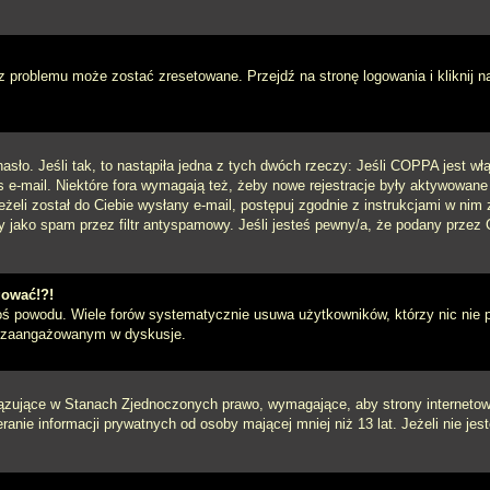
 problemu może zostać zresetowane. Przejdź na stronę logowania i kliknij n
sło. Jeśli tak, to nastąpiła jedna z tych dwóch rzeczy: Jeśli COPPA jest włą
s e-mail. Niektóre fora wymagają też, żeby nowe rejestracje były aktywowane
eżeli został do Ciebie wysłany e-mail, postępuj zgodnie z instrukcjami w ni
y jako spam przez filtr antyspamowy. Jeśli jesteś pewny/a, że podany przez C
gować!?!
goś powodu. Wiele forów systematycznie usuwa użytkowników, którzy nic nie 
iej zaangażowanym w dyskusje.
iązujące w Stanach Zjednoczonych prawo, wymagające, aby strony internetowe
anie informacji prywatnych od osoby mającej mniej niż 13 lat. Jeżeli nie je