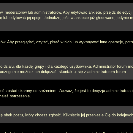
w, moderatorów lub administratorów. Aby edytować ankietę, przejdź do edycj
tę lub edytować jej opcje. Jednakże, jeśli w ankiecie już głosowano, jedynie
ków. Aby przeglądać, czytać, pisać w nich lub wykonywać inne operacje, pot
ziału, dla każdej grupy i dla każdego użytkownika. Administrator forum mógł
laczego nie możesz ich dołączać, skontaktuj się z administratorem forum.
łeś zostać ukarany ostrzeżeniem. Zauważ, że jest to decyzja administratora
małeś ostrzeżenie.
kę obok postu, który chcesz zgłosić. Kliknięcie jej przeniesie Cię do kolejn