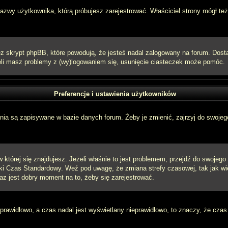
 nazwy użytkownika, którą próbujesz zarejestrować. Właściciel strony mógł też
 skrypt phpBB, które powodują, że jesteś nadal zalogowany na forum. Dostarc
eżeli masz problemy z (wy)logowaniem się, usunięcie ciasteczek może pomóc.
Preferencje i ustawienia użytkowników
ia są zapisywane w bazie danych forum. Żeby je zmienić, zajrzyj do swojego
w której się znajdujesz. Jeżeli właśnie to jest problemem, przejdź do swojeg
ki Czas Standardowy. Weź pod uwagę, że zmiana strefy czasowej, tak jak w
raz jest dobry moment na to, żeby się zarejestrować.
 prawidłowo, a czas nadal jest wyświetlany nieprawidłowo, to znaczy, że czas