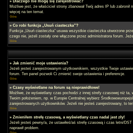
» Dlaczego nie mogę się zarejestrować?
Możliwe jest, że właściciel strony zbanował Twój adres IP lub zabronił
więcej na ten temat.
Góra
» Co robi funkcja „Usuń ciasteczka”?
Funkcja „Usuń ciasteczka” usuwa wszystkie ciasteczka utworzone przez
czego nie, jeżeli zostały one włączone przez administratora forum. J
Góra
» Jak zmienić moje ustawienia?
Jeżeli jesteś zarejestrowanym użytkownikiem, wszystkie Twoje ustawien
forum. Ten panel pozwoli Ci zmienić swoje ustawienia i preferencje.
Góra
» Czasy wyświetlane na forum są nieprawidłowe!
Możliwe, że wyświetlany czas pochodzi z innej strefy czasowej niż ta, 
Twoim położeniem, np. w Europie Centralnej wybierz Środkowoeuropejs
zarejestrowanych użytkowników. Jeżeli nie jesteś zarejestrowany, to te
Góra
» Zmieniłem strefę czasową, a wyświetlany czas nadal jest zły!
Jeżeli jesteś pewny/a, że ustawiłeś/aś strefę czasową i czas letni/DST
naprawił problem.
Góra