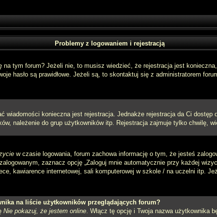
Problemy z logowaniem i rejestracją
a tym forum? Jeżeli nie, to musisz wiedzieć, że rejestracja jest konieczna, 
oje hasło są prawidłowe. Jeżeli są, to skontaktuj się z administratorem foru
sać wiadomości konieczna jest rejestracja. Jednakże rejestracja da Ci dostęp
ów, należenie do grup użytkowników itp. Rejestracja zajmuje tylko chwilę, wi
zycie
w czasie logowania, forum zachowa informację o tym, że jesteś zalogo
zalogowanym, zaznacz opcję „Zaloguj mnie automatycznie przy każdej wizycie
e, kawiarence internetowej, sali komputerowej w szkole / na uczelni itp. Jeżel
nika na liście użytkowników przeglądających forum?
ję
Nie pokazuj, że jestem online
. Włącz tę opcję i Twoja nazwa użytkownika bę