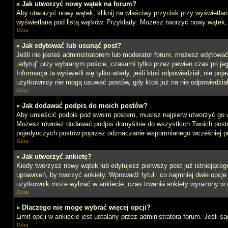
» Jak utworzyć nowy wątek na forum?
Aby utworzyć nowy wątek, kliknij na właściwy przycisk przy wyświetlan
wyświetlana pod listą wątków. Przykłady: Możesz tworzyć nowy wątek,
Góra
» Jak edytować lub usunąć post?
Jeśli nie jesteś administratorem lub moderator forum, możesz edytować 
„edytuj” przy wybranym poście, czasami tylko przez pewien czas po jego 
Informacja ta wyświetli się tylko wtedy, jeśli ktoś odpowiedział; nie po
użytkownicy nie mogą usuwać postów, gdy ktoś już na nie odpowiedział
Góra
» Jak dodawać podpis do moich postów?
Aby umieścić podpis pod swoim postem, musisz najpierw utworzyć go 
Możesz również dodawać podpis domyślnie do wszystkich Twoich postów
pojedynczych postów poprzez odznaczanie wspomnianego wcześniej pol
Góra
» Jak utworzyć ankietę?
Kiedy tworzysz nowy wątek lub edytujesz pierwszy post już istniejącego,
uprawnień, by tworzyć ankiety. Wprowadź tytuł i co najmniej dwie opcje 
użytkownik może wybrać w ankiecie, czas trwania ankiety wyrażony w 
Góra
» Dlaczego nie mogę wybrać więcej opcji?
Limit opcji w ankiecie jest ustalany przez administratora forum. Jeśli s
Góra