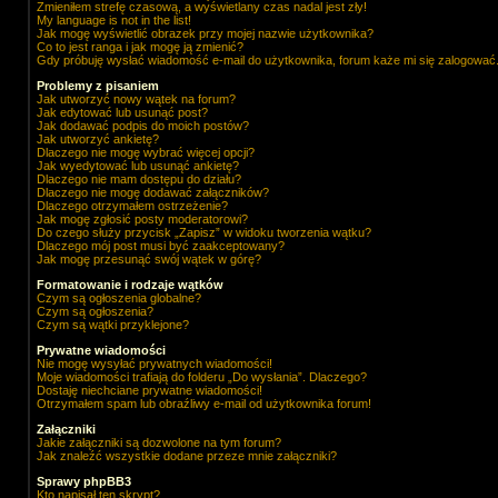
Zmieniłem strefę czasową, a wyświetlany czas nadal jest zły!
My language is not in the list!
Jak mogę wyświetlić obrazek przy mojej nazwie użytkownika?
Co to jest ranga i jak mogę ją zmienić?
Gdy próbuję wysłać wiadomość e-mail do użytkownika, forum każe mi się zalogować
Problemy z pisaniem
Jak utworzyć nowy wątek na forum?
Jak edytować lub usunąć post?
Jak dodawać podpis do moich postów?
Jak utworzyć ankietę?
Dlaczego nie mogę wybrać więcej opcji?
Jak wyedytować lub usunąć ankietę?
Dlaczego nie mam dostępu do działu?
Dlaczego nie mogę dodawać załączników?
Dlaczego otrzymałem ostrzeżenie?
Jak mogę zgłosić posty moderatorowi?
Do czego służy przycisk „Zapisz” w widoku tworzenia wątku?
Dlaczego mój post musi być zaakceptowany?
Jak mogę przesunąć swój wątek w górę?
Formatowanie i rodzaje wątków
Czym są ogłoszenia globalne?
Czym są ogłoszenia?
Czym są wątki przyklejone?
Prywatne wiadomości
Nie mogę wysyłać prywatnych wiadomości!
Moje wiadomości trafiają do folderu „Do wysłania”. Dlaczego?
Dostaję niechciane prywatne wiadomości!
Otrzymałem spam lub obraźliwy e-mail od użytkownika forum!
Załączniki
Jakie załączniki są dozwolone na tym forum?
Jak znaleźć wszystkie dodane przeze mnie załączniki?
Sprawy phpBB3
Kto napisał ten skrypt?