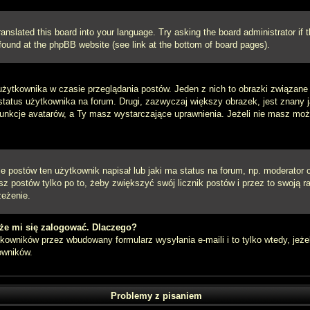
ranslated this board into your language. Try asking the board administrator if
e found at the phpBB website (see link at the bottom of board pages).
użytkownika w czasie przeglądania postów. Jeden z nich to obrazki związan
 status użytkownika na forum. Drugi, zazwyczaj większy obrazek, jest znany 
unkcje avatarów, a Ty masz wystarczające uprawnienia. Jeżeli nie masz możli
postów ten użytkownik napisał lub jaki ma status na forum, np. moderator c
z postów tylko po to, żeby zwiększyć swój licznik postów i przez to swoją ra
zeżenie.
że mi się zalogować. Dlaczego?
owników przez wbudowany formularz wysyłania e-maili i to tylko wtedy, jeżel
owników.
Problemy z pisaniem