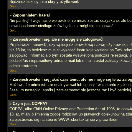
Będziesz liczony jako ukryty użytkownik.
Góra
» Zapomniałem hasła!
Nie panikuj! Twoje hasło wprawdzie nie może zostać odzyskane, ale bez
prawdopodobnie niedługo znów będziesz mógł się zalogować.
Góra
» Zarejestrowałem się, ale nie mogę się zalogować!
Po pierwsze, sprawdź, czy wpisujesz prawidłową nazwę użytkownika i ha
niż 13 lat, to będziesz musiał wykonać instrukcje wysłane na Twój adre
zalogować; informacja o tym została wyświetlona podczas rejestracji. J
podałeś/aś nieprawidłowy adres e-mail lub e-mail został zaklasyfikowan
administratorem.
Góra
» Zarejestrowałem się jakiś czas temu, ale nie mogę się teraz zalo
Możliwe, że administrator deaktywował lub usunął Twoje konto z jakie
Jeżeli to nastąpiło, spróbuj zarejestrować się jeszcze raz i być bardz
Góra
» Czym jest COPPA?
COPPA, albo Child Online Privacy and Protection Act of 1998, to obow
13 lat, miały piśmienną zgodę rodziców lub prawnych opiekunów na zbier
zarejestrować się na stronie WWW, skontaktuj się z prawnikiem.
Góra