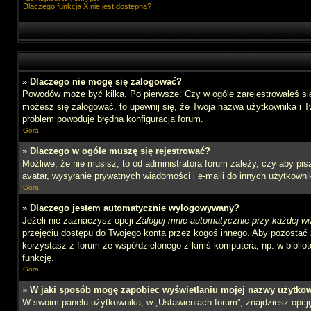
Dlaczego funkcja X nie jest dostępna?
» Dlaczego nie mogę się zalogować?
Powodów może być kilka. Po pierwsze: Czy w ogóle zarejestrowałeś się n
możesz się zalogować, to upewnij się, że Twoja nazwa użytkownika i Tw
problem powoduje błędna konfiguracja forum.
Góra
» Dlaczego w ogóle muszę się rejestrować?
Możliwe, że nie musisz, to od administratora forum zależy, czy aby pi
avatar, wysyłanie prywatnych wiadomości i e-maili do innych użytkownik
Góra
» Dlaczego jestem automatycznie wylogowywany?
Jeżeli nie zaznaczysz opcji
Zaloguj mnie automatycznie przy każdej wi
przejęciu dostępu do Twojego konta przez kogoś innego. Aby pozostać 
korzystasz z forum ze współdzielonego z kimś komputera, np. w bibliotec
funkcję.
Góra
» W jaki sposób mogę zapobiec wyświetlaniu mojej nazwy użytkow
W swoim panelu użytkownika, w „Ustawieniach forum”, znajdziesz opc