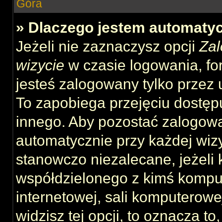
Góra
» Dlaczego jestem automat
Jeżeli nie zaznaczysz opcji
Zal
wizycie
w czasie logowania, fo
jesteś zalogowany tylko przez 
To zapobiega przejęciu dostęp
innego. Aby pozostać zalogow
automatycznie przy każdej wizy
stanowczo niezalecane, jeżeli 
współdzielonego z kimś komput
internetowej, sali komputerowej 
widzisz tej opcji, to oznacza to