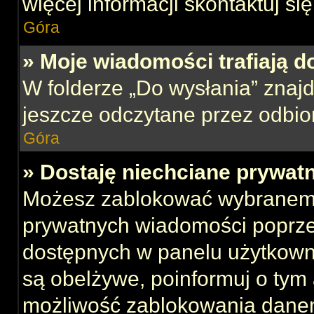
więcej informacji skontaktuj si
Góra
» Moje wiadomości trafiają d
W folderze „Do wysłania” znajd
jeszcze odczytane przez odbio
Góra
» Dostaję niechciane prywat
Możesz zablokować wybranemu
prywatnych wiadomości poprze
dostępnych w panelu użytkown
są obelżywe, poinformuj o tym 
możliwość zablokowania danem