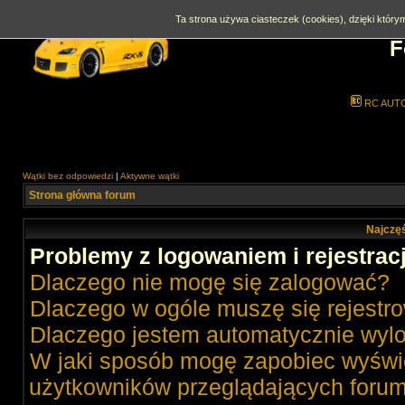
Ta strona używa ciasteczek (cookies), dzięki którym
F
RC AUT
Wątki bez odpowiedzi
|
Aktywne wątki
Strona główna forum
Najczęś
Problemy z logowaniem i rejestrac
Dlaczego nie mogę się zalogować?
Dlaczego w ogóle muszę się rejestr
Dlaczego jestem automatycznie wy
W jaki sposób mogę zapobiec wyświe
użytkowników przeglądających foru