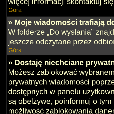
więcej informacji skontaktuj si
Góra
» Moje wiadomości trafiają d
W folderze „Do wysłania” znajd
jeszcze odczytane przez odbio
Góra
» Dostaję niechciane prywat
Możesz zablokować wybranemu
prywatnych wiadomości poprze
dostępnych w panelu użytkown
są obelżywe, poinformuj o tym 
możliwość zablokowania danem