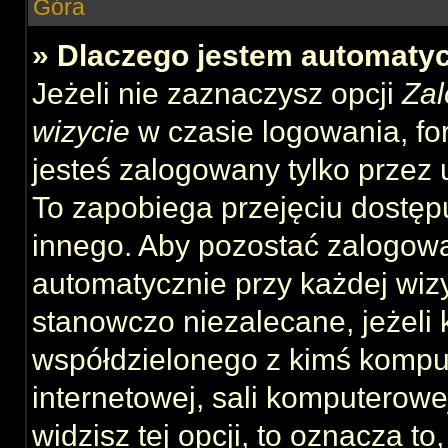
Góra
» Dlaczego jestem automat
Jeżeli nie zaznaczysz opcji
Zal
wizycie
w czasie logowania, fo
jesteś zalogowany tylko przez 
To zapobiega przejęciu dostęp
innego. Aby pozostać zalogow
automatycznie przy każdej wizy
stanowczo niezalecane, jeżeli 
współdzielonego z kimś komput
internetowej, sali komputerowej 
widzisz tej opcji, to oznacza to