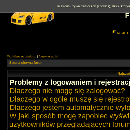
Ta strona używa ciasteczek (cookies), dzięki którym
F
RC AUT
Wątki bez odpowiedzi
|
Aktywne wątki
Strona główna forum
Najczęś
Problemy z logowaniem i rejestrac
Dlaczego nie mogę się zalogować?
Dlaczego w ogóle muszę się rejestr
Dlaczego jestem automatycznie wy
W jaki sposób mogę zapobiec wyświe
użytkowników przeglądających foru