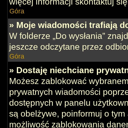
więcej informacji skontaktuj si
Góra
» Moje wiadomości trafiają d
W folderze „Do wysłania” znajd
jeszcze odczytane przez odbio
Góra
» Dostaję niechciane prywat
Możesz zablokować wybranemu
prywatnych wiadomości poprze
dostępnych w panelu użytkown
są obelżywe, poinformuj o tym 
możliwość zablokowania danem