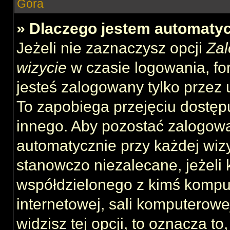
Góra
» Dlaczego jestem automat
Jeżeli nie zaznaczysz opcji
Zal
wizycie
w czasie logowania, fo
jesteś zalogowany tylko przez 
To zapobiega przejęciu dostęp
innego. Aby pozostać zalogow
automatycznie przy każdej wizy
stanowczo niezalecane, jeżeli 
współdzielonego z kimś komput
internetowej, sali komputerowej 
widzisz tej opcji, to oznacza to