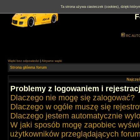
Ta strona używa ciasteczek (cookies), dzięki którym
F
RC AUT
Wątki bez odpowiedzi
|
Aktywne wątki
Strona główna forum
Najczęś
Problemy z logowaniem i rejestrac
Dlaczego nie mogę się zalogować?
Dlaczego w ogóle muszę się rejestr
Dlaczego jestem automatycznie wy
W jaki sposób mogę zapobiec wyświe
użytkowników przeglądających foru