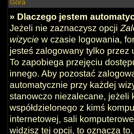
Góra
» Dlaczego jestem automat
Jeżeli nie zaznaczysz opcji
Zal
wizycie
w czasie logowania, fo
jesteś zalogowany tylko przez 
To zapobiega przejęciu dostęp
innego. Aby pozostać zalogow
automatycznie przy każdej wizy
stanowczo niezalecane, jeżeli 
współdzielonego z kimś komput
internetowej, sali komputerowej 
widzisz tej opcji, to oznacza to