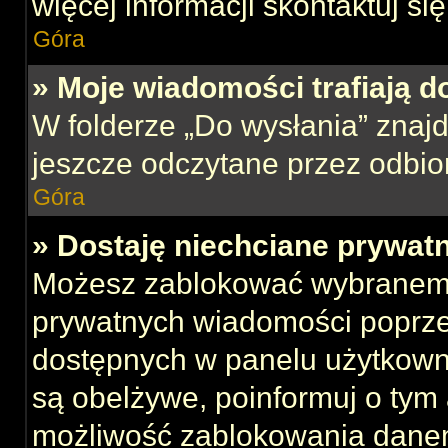
więcej informacji skontaktuj si
Góra
» Moje wiadomości trafiają d
W folderze „Do wysłania” znajd
jeszcze odczytane przez odbio
Góra
» Dostaję niechciane prywat
Możesz zablokować wybranemu
prywatnych wiadomości poprze
dostępnych w panelu użytkown
są obelżywe, poinformuj o tym 
możliwość zablokowania danem