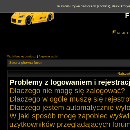
Ta strona używa ciasteczek (cookies), dzięki którym
F
RC AUT
Wątki bez odpowiedzi
|
Aktywne wątki
Strona główna forum
Najczęś
Problemy z logowaniem i rejestrac
Dlaczego nie mogę się zalogować?
Dlaczego w ogóle muszę się rejestr
Dlaczego jestem automatycznie wy
W jaki sposób mogę zapobiec wyświe
użytkowników przeglądających foru