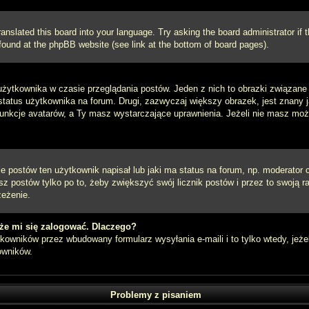
ranslated this board into your language. Try asking the board administrator if
e found at the phpBB website (see link at the bottom of board pages).
użytkownika w czasie przeglądania postów. Jeden z nich to obrazki związan
 status użytkownika na forum. Drugi, zazwyczaj większy obrazek, jest znany 
unkcje avatarów, a Ty masz wystarczające uprawnienia. Jeżeli nie masz możli
postów ten użytkownik napisał lub jaki ma status na forum, np. moderator c
z postów tylko po to, żeby zwiększyć swój licznik postów i przez to swoją ra
zeżenie.
że mi się zalogować. Dlaczego?
owników przez wbudowany formularz wysyłania e-maili i to tylko wtedy, jeżel
owników.
Problemy z pisaniem