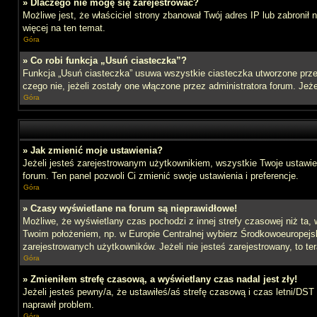
» Dlaczego nie mogę się zarejestrować?
Możliwe jest, że właściciel strony zbanował Twój adres IP lub zabronił
więcej na ten temat.
Góra
» Co robi funkcja „Usuń ciasteczka”?
Funkcja „Usuń ciasteczka” usuwa wszystkie ciasteczka utworzone przez
czego nie, jeżeli zostały one włączone przez administratora forum. J
Góra
» Jak zmienić moje ustawienia?
Jeżeli jesteś zarejestrowanym użytkownikiem, wszystkie Twoje ustawien
forum. Ten panel pozwoli Ci zmienić swoje ustawienia i preferencje.
Góra
» Czasy wyświetlane na forum są nieprawidłowe!
Możliwe, że wyświetlany czas pochodzi z innej strefy czasowej niż ta, 
Twoim położeniem, np. w Europie Centralnej wybierz Środkowoeuropejs
zarejestrowanych użytkowników. Jeżeli nie jesteś zarejestrowany, to te
Góra
» Zmieniłem strefę czasową, a wyświetlany czas nadal jest zły!
Jeżeli jesteś pewny/a, że ustawiłeś/aś strefę czasową i czas letni/DST
naprawił problem.
Góra