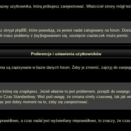
 nazwy użytkownika, którą próbujesz zarejestrować. Właściciel strony mógł też
 skrypt phpBB, które powodują, że jesteś nadal zalogowany na forum. Dostarc
eżeli masz problemy z (wy)logowaniem się, usunięcie ciasteczek może pomóc.
Preferencje i ustawienia użytkowników
ia są zapisywane w bazie danych forum. Żeby je zmienić, zajrzyj do swojego
w której się znajdujesz. Jeżeli właśnie to jest problemem, przejdź do swojeg
ki Czas Standardowy. Weź pod uwagę, że zmiana strefy czasowej, tak jak w
raz jest dobry moment na to, żeby się zarejestrować.
 prawidłowo, a czas nadal jest wyświetlany nieprawidłowo, to znaczy, że czas