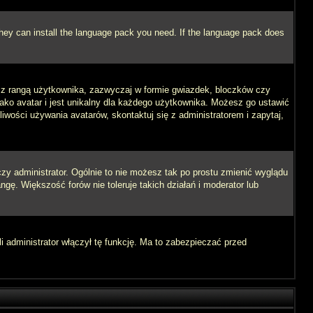
 they can install the language pack you need. If the language pack does
e z rangą użytkownika, zazwyczaj w formie gwiazdek, bloczków czy
jako avatar i jest unikalny dla każdego użytkownika. Możesz go ustawić
wości używania avatarów, skontaktuj się z administratorem i zapytaj,
zy administrator. Ogólnie to nie możesz tak po prostu zmienić wyglądu
ngę. Większość forów nie toleruje takich działań i moderator lub
i administrator włączył tę funkcję. Ma to zabezpieczać przed