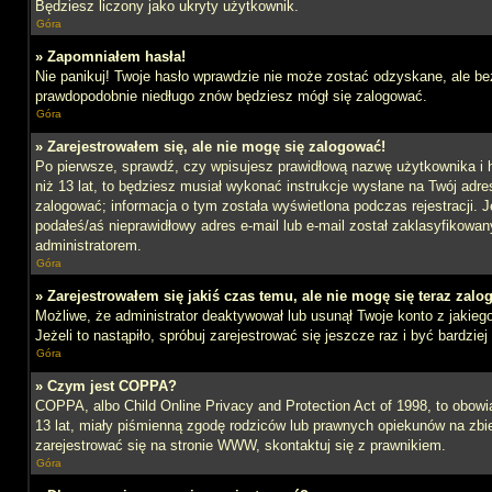
Będziesz liczony jako ukryty użytkownik.
Góra
» Zapomniałem hasła!
Nie panikuj! Twoje hasło wprawdzie nie może zostać odzyskane, ale bez
prawdopodobnie niedługo znów będziesz mógł się zalogować.
Góra
» Zarejestrowałem się, ale nie mogę się zalogować!
Po pierwsze, sprawdź, czy wpisujesz prawidłową nazwę użytkownika i ha
niż 13 lat, to będziesz musiał wykonać instrukcje wysłane na Twój adre
zalogować; informacja o tym została wyświetlona podczas rejestracji. J
podałeś/aś nieprawidłowy adres e-mail lub e-mail został zaklasyfikowan
administratorem.
Góra
» Zarejestrowałem się jakiś czas temu, ale nie mogę się teraz zalo
Możliwe, że administrator deaktywował lub usunął Twoje konto z jakie
Jeżeli to nastąpiło, spróbuj zarejestrować się jeszcze raz i być bardz
Góra
» Czym jest COPPA?
COPPA, albo Child Online Privacy and Protection Act of 1998, to obow
13 lat, miały piśmienną zgodę rodziców lub prawnych opiekunów na zbier
zarejestrować się na stronie WWW, skontaktuj się z prawnikiem.
Góra