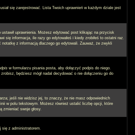
siał się zarejestrować. Lista Twoich uprawnień w każdym dziale jest
ób ustawił uprawnienia. Możesz edytować post klikając na przycisk
się informacja, ile razy go edytowałeś i kiedy zrobiłeś to ostatni raz.
wić notatkę z informacją dlaczego go edytowali. Zauważ, że zwykli
dpis
w formularzu pisania posta, aby dołączyć podpis do niego.
zrobisz, będziesz mógł nadal decydować o nie dołączeniu go do
rza; jeśli nie widzisz jej, to znaczy, że nie masz odpowiednich
inii w polu tekstowym. Możesz również ustalić liczbę opcji, które
ą zmieniać swoje głosy.
j się z administratorem.