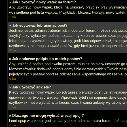
» Jak utworzyć nowy wątek na forum?
Aby utworzyć nowy wątek, kliknij na właściwy przycisk przy wyświetlan
wyświetlana pod listą wątków. Przykłady: Możesz tworzyć nowy wątek,
Góra
» Jak edytować lub usunąć post?
Jeśli nie jesteś administratorem lub moderator forum, możesz edytować 
„edytuj” przy wybranym poście, czasami tylko przez pewien czas po jego 
Informacja ta wyświetli się tylko wtedy, jeśli ktoś odpowiedział; nie po
użytkownicy nie mogą usuwać postów, gdy ktoś już na nie odpowiedział
Góra
» Jak dodawać podpis do moich postów?
Aby umieścić podpis pod swoim postem, musisz najpierw utworzyć go 
Możesz również dodawać podpis domyślnie do wszystkich Twoich postów
pojedynczych postów poprzez odznaczanie wspomnianego wcześniej pol
Góra
» Jak utworzyć ankietę?
Kiedy tworzysz nowy wątek lub edytujesz pierwszy post już istniejącego,
uprawnień, by tworzyć ankiety. Wprowadź tytuł i co najmniej dwie opcje 
użytkownik może wybrać w ankiecie, czas trwania ankiety wyrażony w 
Góra
» Dlaczego nie mogę wybrać więcej opcji?
Limit opcji w ankiecie jest ustalany przez administratora forum. Jeśli s
Góra