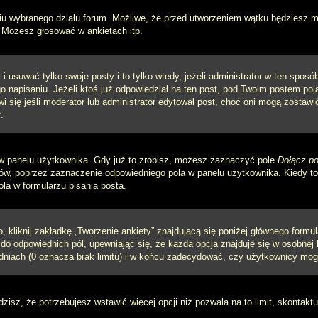
iu wybranego działu forum. Możliwe, że przed utworzeniem wątku będziesz mu
 Możesz głosować w ankietach itp.
i usuwać tylko swoje posty i to tylko wtedy, jeżeli administrator w ten spos
napisaniu. Jeżeli ktoś już odpowiedział na ten post, pod Twoim postem pojawi 
jawi się jeśli moderator lub administrator edytował post, choć oni mogą zosta
.
w panelu użytkownika. Gdy już to zrobisz, możesz zaznaczyć pole
Dołącz po
, poprzez zaznaczenie odpowiedniego pola w panelu użytkownika. Kiedy to 
a w formularzu pisania posta.
 kliknij zakładkę „Tworzenie ankiety” znajdującą się poniżej głównego formula
do odpowiednich pól, upewniając się, że każda opcja znajduje się w osobnej l
dniach (0 oznacza brak limitu) i w końcu zadecydować, czy użytkownicy mog
ądzisz, że potrzebujesz wstawić więcej opcji niż pozwala na to limit, skontaktu