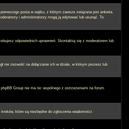
i pierwszego posta w wątku, z którym zawsze związana jest ankieta.
 moderatorzy i administratorzy mogą ją edytować lub usunąć. To
rzebujesz odpowiednich uprawnień. Skontaktuj się z moderatorem lub
 nie zezwolić na dołączanie ich w dziale, w którym piszesz lub
 i phpBB Group nie ma nic wspólnego z ostrzeżeniami na forum.
ych kroków, które są niezbędne do zgłoszenia wiadomości.