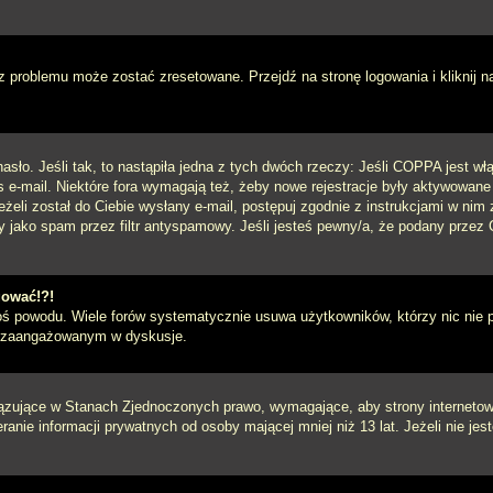
 problemu może zostać zresetowane. Przejdź na stronę logowania i kliknij n
sło. Jeśli tak, to nastąpiła jedna z tych dwóch rzeczy: Jeśli COPPA jest włą
s e-mail. Niektóre fora wymagają też, żeby nowe rejestracje były aktywowane
eżeli został do Ciebie wysłany e-mail, postępuj zgodnie z instrukcjami w ni
y jako spam przez filtr antyspamowy. Jeśli jesteś pewny/a, że podany przez C
gować!?!
goś powodu. Wiele forów systematycznie usuwa użytkowników, którzy nic nie 
iej zaangażowanym w dyskusje.
iązujące w Stanach Zjednoczonych prawo, wymagające, aby strony internetowe
anie informacji prywatnych od osoby mającej mniej niż 13 lat. Jeżeli nie je