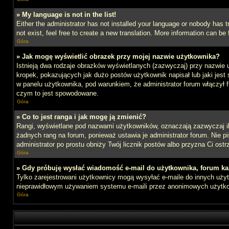
» My language is not in the list!
Either the administrator has not installed your language or nobody has t
not exist, feel free to create a new translation. More information can b
Góra
» Jak mogę wyświetlić obrazek przy mojej nazwie użytkownika?
Istnieją dwa rodzaje obrazków wyświetlanych (zazwyczaj) przy nazwie 
kropek, pokazujących jak dużo postów użytkownik napisał lub jaki jest
w panelu użytkownika, pod warunkiem, że administrator forum włączył f
czym to jest spowodowane.
Góra
» Co to jest ranga i jak mogę ją zmienić?
Rangi, wyświetlane pod nazwami użytkowników, oznaczają zazwyczaj ile 
żadnych rang na forum, ponieważ ustawia je administrator forum. Nie pis
administrator po prostu obniży Twój licznik postów albo przyzna Ci ostr
Góra
» Gdy próbuję wysłać wiadomość e-mail do użytkownika, forum ka
Tylko zarejestrowani użytkownicy mogą wysyłać e-maile do innych użytk
nieprawidłowym używaniem systemu e-maili przez anonimowych użytk
Góra