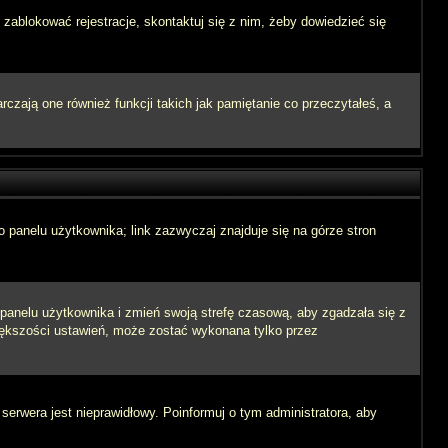
 zablokować rejestracje, skontaktuj się z nim, żeby dowiedzieć się
zają one również funkcji takich jak pamiętanie co przeczytałeś, a
 panelu użytkownika; link zazwyczaj znajduje się na górze stron
o panelu użytkownika i zmień swoją strefę czasową, aby zgadzała się z
iększości ustawień, może zostać wykonana tylko przez
 serwera jest nieprawidłowy. Poinformuj o tym administratora, aby