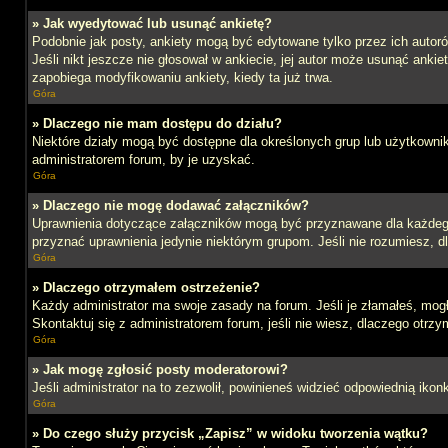
» Jak wyedytować lub usunąć ankietę?
Podobnie jak posty, ankiety mogą być edytowane tylko przez ich autoró
Jeśli nikt jeszcze nie głosował w ankiecie, jej autor może usunąć ankie
zapobiega modyfikowaniu ankiety, kiedy ta już trwa.
Góra
» Dlaczego nie mam dostępu do działu?
Niektóre działy mogą być dostępne dla określonych grup lub użytkowni
administratorem forum, by je uzyskać.
Góra
» Dlaczego nie mogę dodawać załączników?
Uprawnienia dotyczące załączników mogą być przyznawane dla każdego d
przyznać uprawnienia jedynie niektórym grupom. Jeśli nie rozumiesz, d
Góra
» Dlaczego otrzymałem ostrzeżenie?
Każdy administrator ma swoje zasady na forum. Jeśli je złamałeś, mog
Skontaktuj się z administratorem forum, jeśli nie wiesz, dlaczego otrzy
Góra
» Jak mogę zgłosić posty moderatorowi?
Jeśli administrator na to zezwolił, powinieneś widzieć odpowiednią ikon
Góra
» Do czego służy przycisk „Zapisz” w widoku tworzenia wątku?