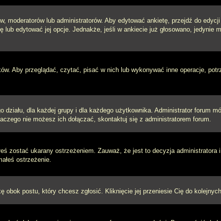
w, moderatorów lub administratorów. Aby edytować ankietę, przejdź do edycj
tę lub edytować jej opcje. Jednakże, jeśli w ankiecie już głosowano, jedynie
ków. Aby przeglądać, czytać, pisać w nich lub wykonywać inne operacje, pot
ziału, dla każdej grupy i dla każdego użytkownika. Administrator forum mógł
laczego nie możesz ich dołączać, skontaktuj się z administratorem forum.
łeś zostać ukarany ostrzeżeniem. Zauważ, że jest to decyzja administratora
małeś ostrzeżenie.
kę obok postu, który chcesz zgłosić. Kliknięcie jej przeniesie Cię do kolejn