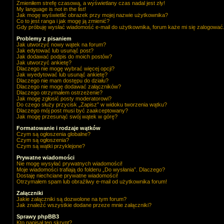
Zmieniłem strefę czasową, a wyświetlany czas nadal jest zły!
My language is not in the list!
Jak mogę wyświetlić obrazek przy mojej nazwie użytkownika?
Co to jest ranga i jak mogę ją zmienić?
Gdy próbuję wysłać wiadomość e-mail do użytkownika, forum każe mi się zalogować
Problemy z pisaniem
Jak utworzyć nowy wątek na forum?
Jak edytować lub usunąć post?
Jak dodawać podpis do moich postów?
Jak utworzyć ankietę?
Dlaczego nie mogę wybrać więcej opcji?
Jak wyedytować lub usunąć ankietę?
Dlaczego nie mam dostępu do działu?
Dlaczego nie mogę dodawać załączników?
Dlaczego otrzymałem ostrzeżenie?
Jak mogę zgłosić posty moderatorowi?
Do czego służy przycisk „Zapisz” w widoku tworzenia wątku?
Dlaczego mój post musi być zaakceptowany?
Jak mogę przesunąć swój wątek w górę?
Formatowanie i rodzaje wątków
Czym są ogłoszenia globalne?
Czym są ogłoszenia?
Czym są wątki przyklejone?
Prywatne wiadomości
Nie mogę wysyłać prywatnych wiadomości!
Moje wiadomości trafiają do folderu „Do wysłania”. Dlaczego?
Dostaję niechciane prywatne wiadomości!
Otrzymałem spam lub obraźliwy e-mail od użytkownika forum!
Załączniki
Jakie załączniki są dozwolone na tym forum?
Jak znaleźć wszystkie dodane przeze mnie załączniki?
Sprawy phpBB3
Kto napisał ten skrypt?