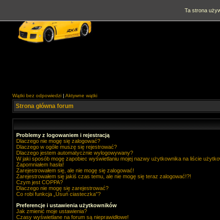
Ta strona używ
Wątki bez odpowiedzi
|
Aktywne wątki
Strona główna forum
Problemy z logowaniem i rejestracją
Dlaczego nie mogę się zalogować?
Dlaczego w ogóle muszę się rejestrować?
Dlaczego jestem automatycznie wylogowywany?
W jaki sposób mogę zapobiec wyświetlaniu mojej nazwy użytkownika na liście użytk
Zapomniałem hasła!
Zarejestrowałem się, ale nie mogę się zalogować!
Zarejestrowałem się jakiś czas temu, ale nie mogę się teraz zalogować!?!
Czym jest COPPA?
Dlaczego nie mogę się zarejestrować?
Co robi funkcja „Usuń ciasteczka”?
Preferencje i ustawienia użytkowników
Jak zmienić moje ustawienia?
Czasy wyświetlane na forum są nieprawidłowe!