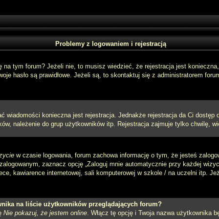
Problemy z logowaniem i rejestracją
a tym forum? Jeżeli nie, to musisz wiedzieć, że rejestracja jest konieczna, 
oje hasło są prawidłowe. Jeżeli są, to skontaktuj się z administratorem foru
sać wiadomości konieczna jest rejestracja. Jednakże rejestracja da Ci dostęp
ów, należenie do grup użytkowników itp. Rejestracja zajmuje tylko chwilę, wi
zycie
w czasie logowania, forum zachowa informację o tym, że jesteś zalogo
zalogowanym, zaznacz opcję „Zaloguj mnie automatycznie przy każdej wizycie
e, kawiarence internetowej, sali komputerowej w szkole / na uczelni itp. Jeżel
nika na liście użytkowników przeglądających forum?
ję
Nie pokazuj, że jestem online
. Włącz tę opcję i Twoja nazwa użytkownika bę