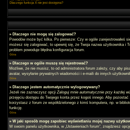
Dlaczego funkcja X nie jest dostępna?
» Dlaczego nie mogę się zalogować?
Powodów może być kilka. Po pierwsze: Czy w ogóle zarejestrowałeś się n
możesz się zalogować, to upewnij się, że Twoja nazwa użytkownika i Tw
problem powoduje błędna konfiguracja forum.
Góra
» Dlaczego w ogóle muszę się rejestrować?
Możliwe, że nie musisz, to od administratora forum zależy, czy aby pi
avatar, wysyłanie prywatnych wiadomości i e-maili do innych użytkownik
Góra
» Dlaczego jestem automatycznie wylogowywany?
Jeżeli nie zaznaczysz opcji
Zaloguj mnie automatycznie przy każdej wi
przejęciu dostępu do Twojego konta przez kogoś innego. Aby pozostać 
korzystasz z forum ze współdzielonego z kimś komputera, np. w bibliotec
funkcję.
Góra
» W jaki sposób mogę zapobiec wyświetlaniu mojej nazwy użytkow
W swoim panelu użytkownika, w „Ustawieniach forum”, znajdziesz opc