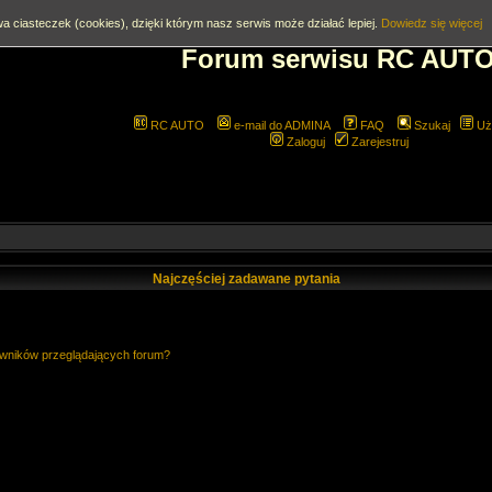
a ciasteczek (cookies), dzięki którym nasz serwis może działać lepiej.
Dowiedz się więcej
Forum serwisu RC AUT
RC AUTO
e-mail do ADMINA
FAQ
Szukaj
Uż
Zaloguj
Zarejestruj
Najczęściej zadawane pytania
owników przeglądających forum?