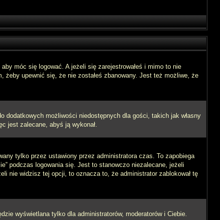
aby móc się logować. A jeżeli się zarejestrowałeś i mimo to nie
m, żeby upewnić się, że nie zostałeś zbanowany. Jest też możliwe, że
 do dodatkowych możliwości niedostępnych dla gości, takich jak własny
ęc jest zalecane, abyś ją wykonał.
wany tylko przez ustawiony przez administratora czas. To zapobiega
” podczas logowania się. Jest to stanowczo niezalecane, jeżeli
i nie widzisz tej opcji, to oznacza to, że administrator zablokował tę
dzie wyświetlana tylko dla administratorów, moderatorów i Ciebie.