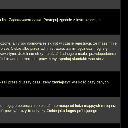
a link
Zapomniałem hasła
. Postępuj zgodnie z instrukcjami, a
czone, a Ty poinformowałeś skrypt w czasie rejestracji, że masz mniej
 przez Ciebie albo przez administratora, zanim będziesz mógł się
m zawartymi. Jeżeli nie otrzymałeś/aś żadnego e-maila, prawdopodobnie
iebie adres e-mail jest prawidłowy, spróbuj skontaktować się z
pisali przez dłuższy czas, żeby zmniejszyć wielkość bazy danych.
 mogące potencjalnie zbierać informacje od ludzi mających mniej niż
steś pewny/a, czy to dotyczy Ciebie jako kogoś próbującego