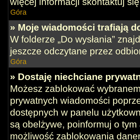
więcej informacji skontaktuj si
Góra
» Moje wiadomości trafiają d
W folderze „Do wysłania” znajd
jeszcze odczytane przez odbio
Góra
» Dostaję niechciane prywat
Możesz zablokować wybranemu
prywatnych wiadomości poprze
dostępnych w panelu użytkown
są obelżywe, poinformuj o tym 
możliwość zablokowania danem