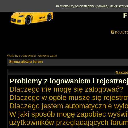
Ta strona używa ciasteczek (cookies), dzięki którym
F
RC AUT
Wątki bez odpowiedzi
|
Aktywne wątki
Strona główna forum
Najczęś
Problemy z logowaniem i rejestrac
Dlaczego nie mogę się zalogować?
Dlaczego w ogóle muszę się rejestr
Dlaczego jestem automatycznie wy
W jaki sposób mogę zapobiec wyświe
użytkowników przeglądających foru