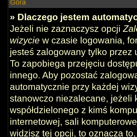
Góra
» Dlaczego jestem automat
Jeżeli nie zaznaczysz opcji
Zal
wizycie
w czasie logowania, fo
jesteś zalogowany tylko przez 
To zapobiega przejęciu dostęp
innego. Aby pozostać zalogow
automatycznie przy każdej wizy
stanowczo niezalecane, jeżeli 
współdzielonego z kimś komput
internetowej, sali komputerowej 
widzisz tej opcji, to oznacza to