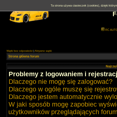
Ta strona używa ciasteczek (cookies), dzięki którym
F
RC AUT
Wątki bez odpowiedzi
|
Aktywne wątki
Strona główna forum
Najczęś
Problemy z logowaniem i rejestrac
Dlaczego nie mogę się zalogować?
Dlaczego w ogóle muszę się rejestr
Dlaczego jestem automatycznie wy
W jaki sposób mogę zapobiec wyświe
użytkowników przeglądających foru