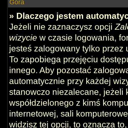
Góra
» Dlaczego jestem automat
Jeżeli nie zaznaczysz opcji
Zal
wizycie
w czasie logowania, fo
jesteś zalogowany tylko przez 
To zapobiega przejęciu dostęp
innego. Aby pozostać zalogow
automatycznie przy każdej wizy
stanowczo niezalecane, jeżeli 
współdzielonego z kimś komput
internetowej, sali komputerowej 
widzisz tej opcji, to oznacza to