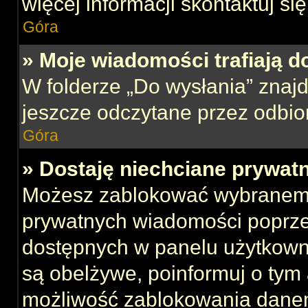
więcej informacji skontaktuj si
Góra
» Moje wiadomości trafiają d
W folderze „Do wysłania” znajd
jeszcze odczytane przez odbio
Góra
» Dostaję niechciane prywat
Możesz zablokować wybranemu
prywatnych wiadomości poprze
dostępnych w panelu użytkown
są obelżywe, poinformuj o tym 
możliwość zablokowania danem