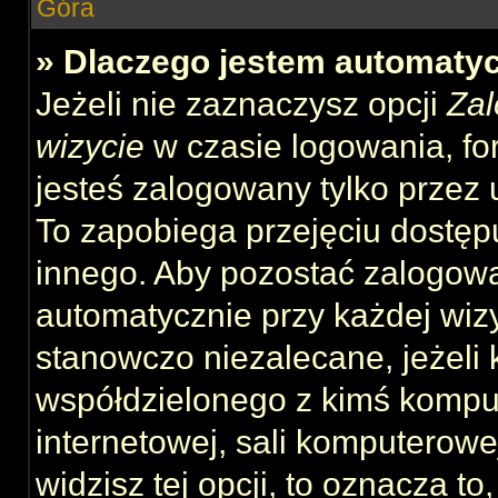
Góra
» Dlaczego jestem automat
Jeżeli nie zaznaczysz opcji
Zal
wizycie
w czasie logowania, fo
jesteś zalogowany tylko przez 
To zapobiega przejęciu dostęp
innego. Aby pozostać zalogow
automatycznie przy każdej wizy
stanowczo niezalecane, jeżeli 
współdzielonego z kimś komput
internetowej, sali komputerowej 
widzisz tej opcji, to oznacza to