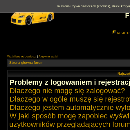
Ta strona używa ciasteczek (cookies), dzięki którym
F
RC AUT
Wątki bez odpowiedzi
|
Aktywne wątki
Strona główna forum
Najczęś
Problemy z logowaniem i rejestrac
Dlaczego nie mogę się zalogować?
Dlaczego w ogóle muszę się rejestr
Dlaczego jestem automatycznie wy
W jaki sposób mogę zapobiec wyświe
użytkowników przeglądających foru