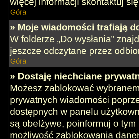
więcej informacji skontaktuj si
Góra
» Moje wiadomości trafiają d
W folderze „Do wysłania” znajd
jeszcze odczytane przez odbio
Góra
» Dostaję niechciane prywat
Możesz zablokować wybranemu
prywatnych wiadomości poprze
dostępnych w panelu użytkown
są obelżywe, poinformuj o tym 
możliwość zablokowania danem