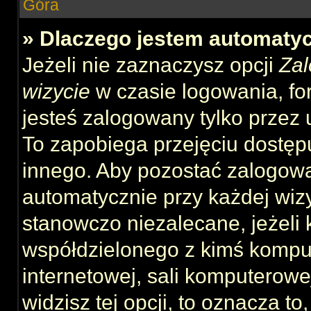
Góra
» Dlaczego jestem automat
Jeżeli nie zaznaczysz opcji
Zal
wizycie
w czasie logowania, fo
jesteś zalogowany tylko przez 
To zapobiega przejęciu dostęp
innego. Aby pozostać zalogow
automatycznie przy każdej wizy
stanowczo niezalecane, jeżeli 
współdzielonego z kimś komput
internetowej, sali komputerowej 
widzisz tej opcji, to oznacza to