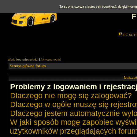
Ta strona używa ciasteczek (cookies), dzięki którym
F
RC AUT
Wątki bez odpowiedzi
|
Aktywne wątki
Strona główna forum
Najczęś
Problemy z logowaniem i rejestrac
Dlaczego nie mogę się zalogować?
Dlaczego w ogóle muszę się rejestr
Dlaczego jestem automatycznie wy
W jaki sposób mogę zapobiec wyświe
użytkowników przeglądających foru