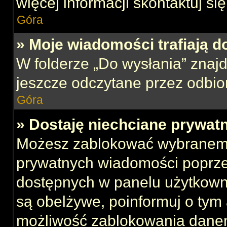
więcej informacji skontaktuj si
Góra
» Moje wiadomości trafiają d
W folderze „Do wysłania” znajd
jeszcze odczytane przez odbio
Góra
» Dostaję niechciane prywat
Możesz zablokować wybranemu
prywatnych wiadomości poprze
dostępnych w panelu użytkown
są obelżywe, poinformuj o tym 
możliwość zablokowania danem