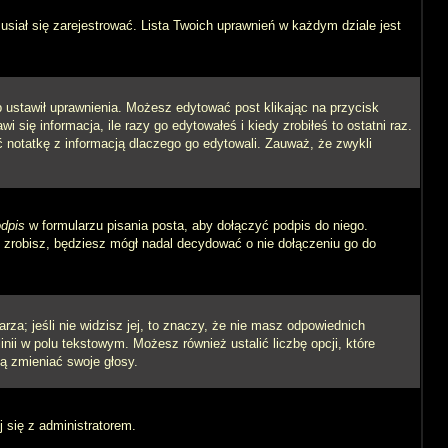
siał się zarejestrować. Lista Twoich uprawnień w każdym dziale jest
ób ustawił uprawnienia. Możesz edytować post klikając na przycisk
się informacja, ile razy go edytowałeś i kiedy zrobiłeś to ostatni raz.
wić notatkę z informacją dlaczego go edytowali. Zauważ, że zwykli
dpis
w formularzu pisania posta, aby dołączyć podpis do niego.
zrobisz, będziesz mógł nadal decydować o nie dołączeniu go do
rza; jeśli nie widzisz jej, to znaczy, że nie masz odpowiednich
inii w polu tekstowym. Możesz również ustalić liczbę opcji, które
ą zmieniać swoje głosy.
j się z administratorem.