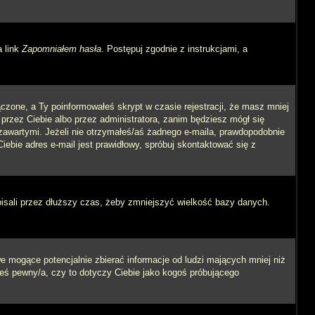
a link
Zapomniałem hasła
. Postępuj zgodnie z instrukcjami, a
czone, a Ty poinformowałeś skrypt w czasie rejestracji, że masz mniej
 przez Ciebie albo przez administratora, zanim będziesz mógł się
m zawartymi. Jeżeli nie otrzymałeś/aś żadnego e-maila, prawdopodobnie
iebie adres e-mail jest prawidłowy, spróbuj skontaktować się z
pisali przez dłuższy czas, żeby zmniejszyć wielkość bazy danych.
 mogące potencjalnie zbierać informacje od ludzi mających mniej niż
steś pewny/a, czy to dotyczy Ciebie jako kogoś próbującego