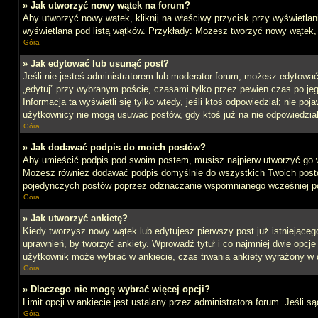
» Jak utworzyć nowy wątek na forum?
Aby utworzyć nowy wątek, kliknij na właściwy przycisk przy wyświetlan
wyświetlana pod listą wątków. Przykłady: Możesz tworzyć nowy wątek,
Góra
» Jak edytować lub usunąć post?
Jeśli nie jesteś administratorem lub moderator forum, możesz edytować 
„edytuj” przy wybranym poście, czasami tylko przez pewien czas po jego 
Informacja ta wyświetli się tylko wtedy, jeśli ktoś odpowiedział; nie po
użytkownicy nie mogą usuwać postów, gdy ktoś już na nie odpowiedział
Góra
» Jak dodawać podpis do moich postów?
Aby umieścić podpis pod swoim postem, musisz najpierw utworzyć go 
Możesz również dodawać podpis domyślnie do wszystkich Twoich postów
pojedynczych postów poprzez odznaczanie wspomnianego wcześniej pol
Góra
» Jak utworzyć ankietę?
Kiedy tworzysz nowy wątek lub edytujesz pierwszy post już istniejącego,
uprawnień, by tworzyć ankiety. Wprowadź tytuł i co najmniej dwie opcje 
użytkownik może wybrać w ankiecie, czas trwania ankiety wyrażony w 
Góra
» Dlaczego nie mogę wybrać więcej opcji?
Limit opcji w ankiecie jest ustalany przez administratora forum. Jeśli s
Góra