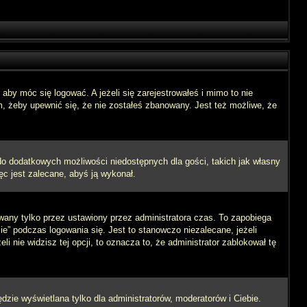
aby móc się logować. A jeżeli się zarejestrowałeś i mimo to nie
m, żeby upewnić się, że nie zostałeś zbanowany. Jest też możliwe, że
 do dodatkowych możliwości niedostępnych dla gości, takich jak własny
ęc jest zalecane, abyś ją wykonał.
wany tylko przez ustawiony przez administratora czas. To zapobiega
” podczas logowania się. Jest to stanowczo niezalecane, jeżeli
i nie widzisz tej opcji, to oznacza to, że administrator zablokował tę
dzie wyświetlana tylko dla administratorów, moderatorów i Ciebie.