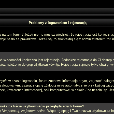
Problemy z logowaniem i rejestracją
a tym forum? Jeżeli nie, to musisz wiedzieć, że rejestracja jest konieczna, 
oje hasło są prawidłowe. Jeżeli są, to skontaktuj się z administratorem foru
sać wiadomości konieczna jest rejestracja. Jednakże rejestracja da Ci dostęp
ów, należenie do grup użytkowników itp. Rejestracja zajmuje tylko chwilę, wi
zycie
w czasie logowania, forum zachowa informację o tym, że jesteś zalogo
zalogowanym, zaznacz opcję „Zaloguj mnie automatycznie przy każdej wizycie
e, kawiarence internetowej, sali komputerowej w szkole / na uczelni itp. Jeżel
nika na liście użytkowników przeglądających forum?
ję
Nie pokazuj, że jestem online
. Włącz tę opcję i Twoja nazwa użytkownika bę