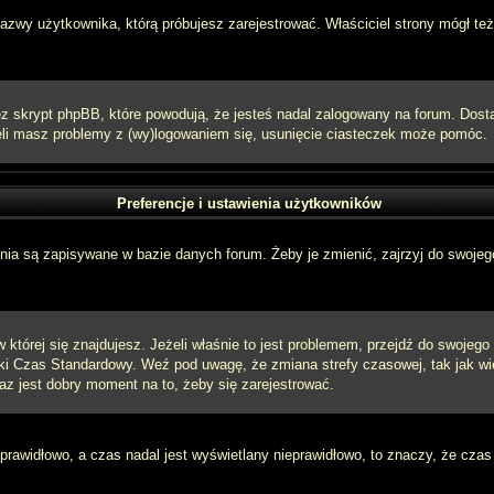
 nazwy użytkownika, którą próbujesz zarejestrować. Właściciel strony mógł też
 skrypt phpBB, które powodują, że jesteś nadal zalogowany na forum. Dostarc
eżeli masz problemy z (wy)logowaniem się, usunięcie ciasteczek może pomóc.
Preferencje i ustawienia użytkowników
ia są zapisywane w bazie danych forum. Żeby je zmienić, zajrzyj do swojego
w której się znajdujesz. Jeżeli właśnie to jest problemem, przejdź do swojeg
ki Czas Standardowy. Weź pod uwagę, że zmiana strefy czasowej, tak jak w
raz jest dobry moment na to, żeby się zarejestrować.
 prawidłowo, a czas nadal jest wyświetlany nieprawidłowo, to znaczy, że czas