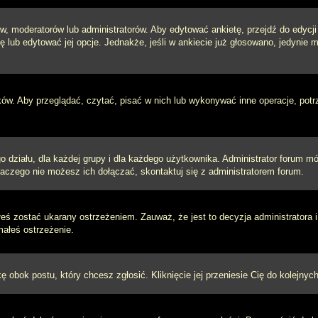
w, moderatorów lub administratorów. Aby edytować ankietę, przejdź do edycj
tę lub edytować jej opcje. Jednakże, jeśli w ankiecie już głosowano, jedynie
ków. Aby przeglądać, czytać, pisać w nich lub wykonywać inne operacje, pot
ziału, dla każdej grupy i dla każdego użytkownika. Administrator forum mógł
laczego nie możesz ich dołączać, skontaktuj się z administratorem forum.
łeś zostać ukarany ostrzeżeniem. Zauważ, że jest to decyzja administratora
małeś ostrzeżenie.
kę obok postu, który chcesz zgłosić. Kliknięcie jej przeniesie Cię do kolejn