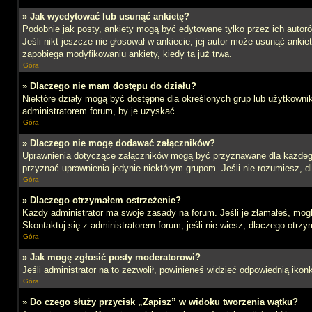
» Jak wyedytować lub usunąć ankietę?
Podobnie jak posty, ankiety mogą być edytowane tylko przez ich autoró
Jeśli nikt jeszcze nie głosował w ankiecie, jej autor może usunąć ankie
zapobiega modyfikowaniu ankiety, kiedy ta już trwa.
Góra
» Dlaczego nie mam dostępu do działu?
Niektóre działy mogą być dostępne dla określonych grup lub użytkowni
administratorem forum, by je uzyskać.
Góra
» Dlaczego nie mogę dodawać załączników?
Uprawnienia dotyczące załączników mogą być przyznawane dla każdego d
przyznać uprawnienia jedynie niektórym grupom. Jeśli nie rozumiesz, d
Góra
» Dlaczego otrzymałem ostrzeżenie?
Każdy administrator ma swoje zasady na forum. Jeśli je złamałeś, mog
Skontaktuj się z administratorem forum, jeśli nie wiesz, dlaczego otrzy
Góra
» Jak mogę zgłosić posty moderatorowi?
Jeśli administrator na to zezwolił, powinieneś widzieć odpowiednią ikon
Góra
» Do czego służy przycisk „Zapisz” w widoku tworzenia wątku?