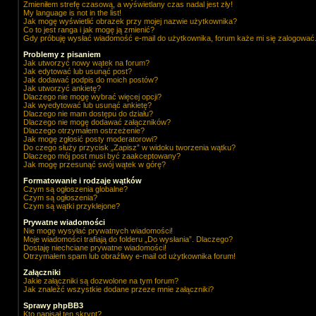
Zmieniłem strefę czasową, a wyświetlany czas nadal jest zły!
My language is not in the list!
Jak mogę wyświetlić obrazek przy mojej nazwie użytkownika?
Co to jest ranga i jak mogę ją zmienić?
Gdy próbuję wysłać wiadomość e-mail do użytkownika, forum każe mi się zalogować
Problemy z pisaniem
Jak utworzyć nowy wątek na forum?
Jak edytować lub usunąć post?
Jak dodawać podpis do moich postów?
Jak utworzyć ankietę?
Dlaczego nie mogę wybrać więcej opcji?
Jak wyedytować lub usunąć ankietę?
Dlaczego nie mam dostępu do działu?
Dlaczego nie mogę dodawać załączników?
Dlaczego otrzymałem ostrzeżenie?
Jak mogę zgłosić posty moderatorowi?
Do czego służy przycisk „Zapisz” w widoku tworzenia wątku?
Dlaczego mój post musi być zaakceptowany?
Jak mogę przesunąć swój wątek w górę?
Formatowanie i rodzaje wątków
Czym są ogłoszenia globalne?
Czym są ogłoszenia?
Czym są wątki przyklejone?
Prywatne wiadomości
Nie mogę wysyłać prywatnych wiadomości!
Moje wiadomości trafiają do folderu „Do wysłania”. Dlaczego?
Dostaję niechciane prywatne wiadomości!
Otrzymałem spam lub obraźliwy e-mail od użytkownika forum!
Załączniki
Jakie załączniki są dozwolone na tym forum?
Jak znaleźć wszystkie dodane przeze mnie załączniki?
Sprawy phpBB3
Kto napisał ten skrypt?