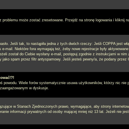
 problemu może zostać zresetowane. Przejdź na stronę logowania i kliknij n
sło. Jeśli tak, to nastąpiła jedna z tych dwóch rzeczy: Jeśli COPPA jest włą
s e-mail. Niektóre fora wymagają też, żeby nowe rejestracje były aktywowane
eżeli został do Ciebie wysłany e-mail, postępuj zgodnie z instrukcjami w ni
y jako spam przez filtr antyspamowy. Jeśli jesteś pewny/a, że podany przez C
gować!?!
goś powodu. Wiele forów systematycznie usuwa użytkowników, którzy nic nie 
iej zaangażowanym w dyskusje.
iązujące w Stanach Zjednoczonych prawo, wymagające, aby strony internetowe
anie informacji prywatnych od osoby mającej mniej niż 13 lat. Jeżeli nie je