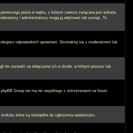
i pierwszego posta w wątku, z którym zawsze związana jest ankieta.
 moderatorzy i administratorzy mogą ją edytować lub usunąć. To
rzebujesz odpowiednich uprawnień. Skontaktuj się z moderatorem lub
 nie zezwolić na dołączanie ich w dziale, w którym piszesz lub
 i phpBB Group nie ma nic wspólnego z ostrzeżeniami na forum.
ych kroków, które są niezbędne do zgłoszenia wiadomości.