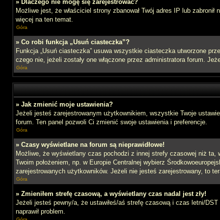
» Dlaczego nie mogę się zarejestrować?
Możliwe jest, że właściciel strony zbanował Twój adres IP lub zabronił
więcej na ten temat.
Góra
» Co robi funkcja „Usuń ciasteczka”?
Funkcja „Usuń ciasteczka” usuwa wszystkie ciasteczka utworzone przez
czego nie, jeżeli zostały one włączone przez administratora forum. J
Góra
» Jak zmienić moje ustawienia?
Jeżeli jesteś zarejestrowanym użytkownikiem, wszystkie Twoje ustawien
forum. Ten panel pozwoli Ci zmienić swoje ustawienia i preferencje.
Góra
» Czasy wyświetlane na forum są nieprawidłowe!
Możliwe, że wyświetlany czas pochodzi z innej strefy czasowej niż ta, 
Twoim położeniem, np. w Europie Centralnej wybierz Środkowoeuropejs
zarejestrowanych użytkowników. Jeżeli nie jesteś zarejestrowany, to te
Góra
» Zmieniłem strefę czasową, a wyświetlany czas nadal jest zły!
Jeżeli jesteś pewny/a, że ustawiłeś/aś strefę czasową i czas letni/DST
naprawił problem.
Góra