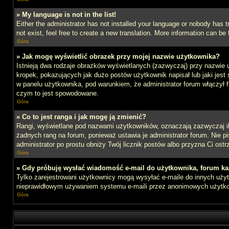
» My language is not in the list!
Either the administrator has not installed your language or nobody has t
not exist, feel free to create a new translation. More information can b
Góra
» Jak mogę wyświetlić obrazek przy mojej nazwie użytkownika?
Istnieją dwa rodzaje obrazków wyświetlanych (zazwyczaj) przy nazwie 
kropek, pokazujących jak dużo postów użytkownik napisał lub jaki jest
w panelu użytkownika, pod warunkiem, że administrator forum włączył f
czym to jest spowodowane.
Góra
» Co to jest ranga i jak mogę ją zmienić?
Rangi, wyświetlane pod nazwami użytkowników, oznaczają zazwyczaj ile 
żadnych rang na forum, ponieważ ustawia je administrator forum. Nie pis
administrator po prostu obniży Twój licznik postów albo przyzna Ci ostr
Góra
» Gdy próbuję wysłać wiadomość e-mail do użytkownika, forum ka
Tylko zarejestrowani użytkownicy mogą wysyłać e-maile do innych użytk
nieprawidłowym używaniem systemu e-maili przez anonimowych użytk
Góra