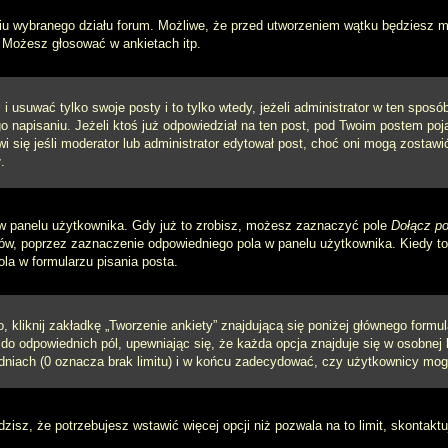
iu wybranego działu forum. Możliwe, że przed utworzeniem wątku będziesz mu
 Możesz głosować w ankietach itp.
i usuwać tylko swoje posty i to tylko wtedy, jeżeli administrator w ten spos
napisaniu. Jeżeli ktoś już odpowiedział na ten post, pod Twoim postem pojawi 
jawi się jeśli moderator lub administrator edytował post, choć oni mogą zosta
.
w panelu użytkownika. Gdy już to zrobisz, możesz zaznaczyć pole
Dołącz po
, poprzez zaznaczenie odpowiedniego pola w panelu użytkownika. Kiedy to 
a w formularzu pisania posta.
 kliknij zakładkę „Tworzenie ankiety” znajdującą się poniżej głównego formula
do odpowiednich pól, upewniając się, że każda opcja znajduje się w osobnej l
dniach (0 oznacza brak limitu) i w końcu zadecydować, czy użytkownicy mog
ądzisz, że potrzebujesz wstawić więcej opcji niż pozwala na to limit, skontaktu