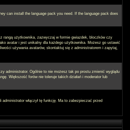
 they can install the language pack you need. If the language pack does
e z rangą użytkownika, zazwyczaj w formie gwiazdek, bloczków czy
jako avatar i jest unikalny dla każdego użytkownika. Możesz go ustawić
wości używania avatarów, skontaktuj się z administratorem i zapytaj,
zy administrator. Ogólnie to nie możesz tak po prostu zmienić wyglądu
ngę. Większość forów nie toleruje takich działań i moderator lub
i administrator włączył tę funkcję. Ma to zabezpieczać przed