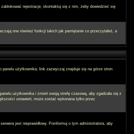
 zablokować rejestracje, skontaktuj się z nim, żeby dowiedzieć się
zają one również funkcji takich jak pamiętanie co przeczytałeś, a
 panelu użytkownika; link zazwyczaj znajduje się na górze stron
o panelu użytkownika i zmień swoją strefę czasową, aby zgadzała się z
iększości ustawień, może zostać wykonana tylko przez
 serwera jest nieprawidłowy. Poinformuj o tym administratora, aby