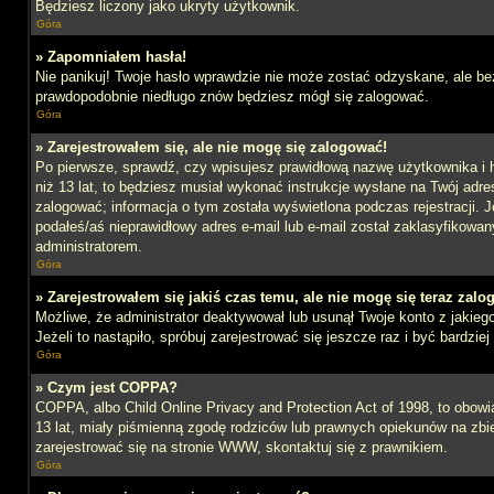
Będziesz liczony jako ukryty użytkownik.
Góra
» Zapomniałem hasła!
Nie panikuj! Twoje hasło wprawdzie nie może zostać odzyskane, ale bez
prawdopodobnie niedługo znów będziesz mógł się zalogować.
Góra
» Zarejestrowałem się, ale nie mogę się zalogować!
Po pierwsze, sprawdź, czy wpisujesz prawidłową nazwę użytkownika i ha
niż 13 lat, to będziesz musiał wykonać instrukcje wysłane na Twój adre
zalogować; informacja o tym została wyświetlona podczas rejestracji. J
podałeś/aś nieprawidłowy adres e-mail lub e-mail został zaklasyfikowan
administratorem.
Góra
» Zarejestrowałem się jakiś czas temu, ale nie mogę się teraz zalo
Możliwe, że administrator deaktywował lub usunął Twoje konto z jakie
Jeżeli to nastąpiło, spróbuj zarejestrować się jeszcze raz i być bardz
Góra
» Czym jest COPPA?
COPPA, albo Child Online Privacy and Protection Act of 1998, to obow
13 lat, miały piśmienną zgodę rodziców lub prawnych opiekunów na zbier
zarejestrować się na stronie WWW, skontaktuj się z prawnikiem.
Góra