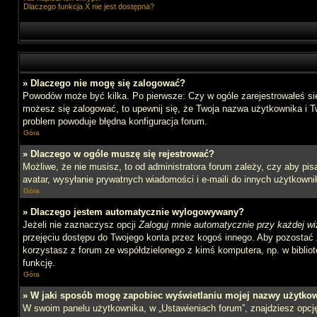
Dlaczego funkcja X nie jest dostępna?
» Dlaczego nie mogę się zalogować?
Powodów może być kilka. Po pierwsze: Czy w ogóle zarejestrowałeś się n
możesz się zalogować, to upewnij się, że Twoja nazwa użytkownika i Tw
problem powoduje błędna konfiguracja forum.
Góra
» Dlaczego w ogóle muszę się rejestrować?
Możliwe, że nie musisz, to od administratora forum zależy, czy aby pi
avatar, wysyłanie prywatnych wiadomości i e-maili do innych użytkownik
Góra
» Dlaczego jestem automatycznie wylogowywany?
Jeżeli nie zaznaczysz opcji
Zaloguj mnie automatycznie przy każdej wi
przejęciu dostępu do Twojego konta przez kogoś innego. Aby pozostać 
korzystasz z forum ze współdzielonego z kimś komputera, np. w bibliotec
funkcję.
Góra
» W jaki sposób mogę zapobiec wyświetlaniu mojej nazwy użytkow
W swoim panelu użytkownika, w „Ustawieniach forum”, znajdziesz opc