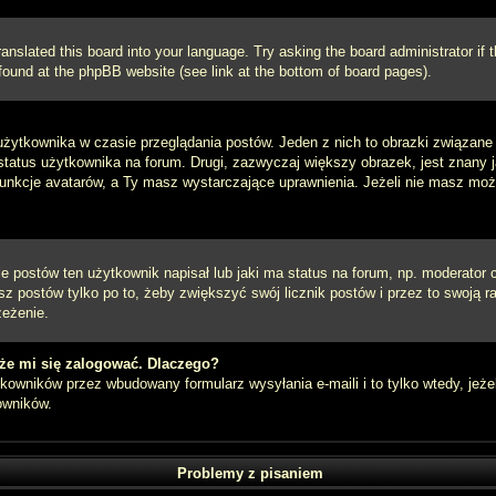
ranslated this board into your language. Try asking the board administrator if
e found at the phpBB website (see link at the bottom of board pages).
użytkownika w czasie przeglądania postów. Jeden z nich to obrazki związan
 status użytkownika na forum. Drugi, zazwyczaj większy obrazek, jest znany 
unkcje avatarów, a Ty masz wystarczające uprawnienia. Jeżeli nie masz możli
postów ten użytkownik napisał lub jaki ma status na forum, np. moderator c
z postów tylko po to, żeby zwiększyć swój licznik postów i przez to swoją ra
zeżenie.
że mi się zalogować. Dlaczego?
owników przez wbudowany formularz wysyłania e-maili i to tylko wtedy, jeżel
owników.
Problemy z pisaniem