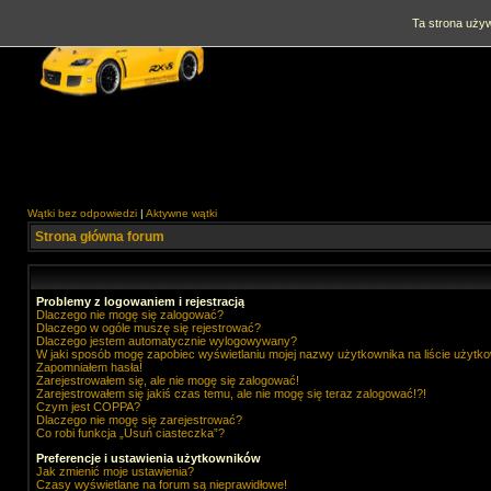
Ta strona używ
Wątki bez odpowiedzi
|
Aktywne wątki
Strona główna forum
Problemy z logowaniem i rejestracją
Dlaczego nie mogę się zalogować?
Dlaczego w ogóle muszę się rejestrować?
Dlaczego jestem automatycznie wylogowywany?
W jaki sposób mogę zapobiec wyświetlaniu mojej nazwy użytkownika na liście użytk
Zapomniałem hasła!
Zarejestrowałem się, ale nie mogę się zalogować!
Zarejestrowałem się jakiś czas temu, ale nie mogę się teraz zalogować!?!
Czym jest COPPA?
Dlaczego nie mogę się zarejestrować?
Co robi funkcja „Usuń ciasteczka”?
Preferencje i ustawienia użytkowników
Jak zmienić moje ustawienia?
Czasy wyświetlane na forum są nieprawidłowe!