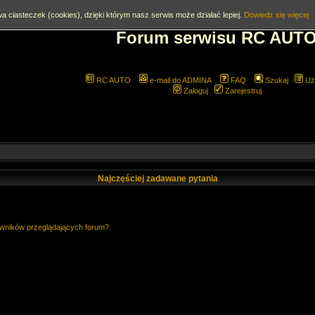
a ciasteczek (cookies), dzięki którym nasz serwis może działać lepiej.
Dowiedz się więcej
Forum serwisu RC AUT
RC AUTO
e-mail do ADMINA
FAQ
Szukaj
Uż
Zaloguj
Zarejestruj
Najczęściej zadawane pytania
owników przeglądających forum?