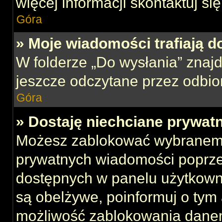
więcej informacji skontaktuj si
Góra
» Moje wiadomości trafiają d
W folderze „Do wysłania” znajd
jeszcze odczytane przez odbio
Góra
» Dostaję niechciane prywat
Możesz zablokować wybranemu
prywatnych wiadomości poprze
dostępnych w panelu użytkown
są obelżywe, poinformuj o tym 
możliwość zablokowania danem