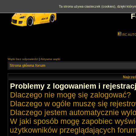
Ta strona używa ciasteczek (cookies), dzięki którym
F
RC AUT
Wątki bez odpowiedzi
|
Aktywne wątki
Strona główna forum
Najczęś
Problemy z logowaniem i rejestrac
Dlaczego nie mogę się zalogować?
Dlaczego w ogóle muszę się rejestr
Dlaczego jestem automatycznie wy
W jaki sposób mogę zapobiec wyświe
użytkowników przeglądających foru